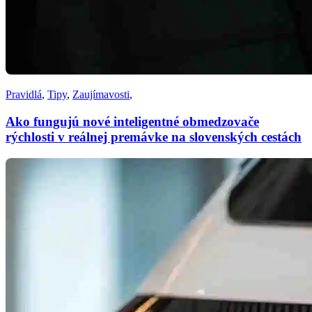
Pravidlá
,
Tipy
,
Zaujímavosti
,
Ako fungujú nové inteligentné obmedzovače
rýchlosti v reálnej premávke na slovenských cestách