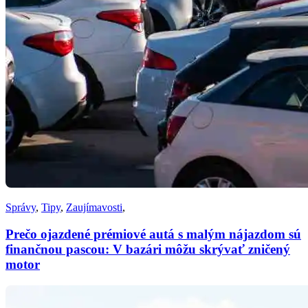
Správy
,
Tipy
,
Zaujímavosti
,
Prečo ojazdené prémiové autá s malým nájazdom sú
finančnou pascou: V bazári môžu skrývať zničený
motor