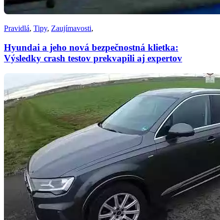
Pravidlá
,
Tipy
,
Zaujímavosti
,
Hyundai a jeho nová bezpečnostná klietka:
Výsledky crash testov prekvapili aj expertov