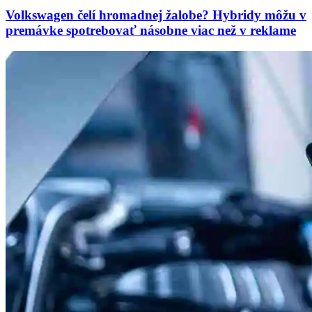
Volkswagen čelí hromadnej žalobe? Hybridy môžu v
premávke spotrebovať násobne viac než v reklame