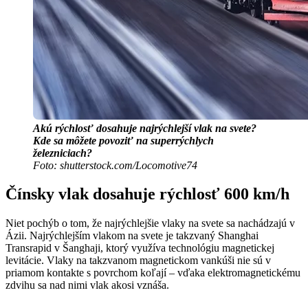
Akú rýchlosť dosahuje najrýchlejší vlak na svete?
Kde sa môžete povoziť na superrýchlych
železniciach?
Foto: shutterstock.com/Locomotive74
Čínsky vlak dosahuje rýchlosť 600 km/h
Niet pochýb o tom, že najrýchlejšie vlaky na svete sa nachádzajú v
Ázii. Najrýchlejším vlakom na svete je takzvaný Shanghai
Transrapid v Šanghaji, ktorý využíva technológiu magnetickej
levitácie. Vlaky na takzvanom magnetickom vankúši nie sú v
priamom kontakte s povrchom koľají – vďaka elektromagnetickému
zdvihu sa nad nimi vlak akosi vznáša.