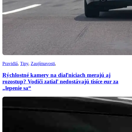
Pravidlá
,
Tipy
,
Zaujímavosti
,
Rýchlostné kamery na diaľniciach merajú aj
rozostup? Vodiči zatiaľ nedostávajú tisíce eur za
„lepenie sa“