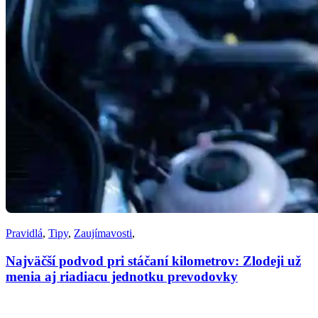
Pravidlá
,
Tipy
,
Zaujímavosti
,
Najväčší podvod pri stáčaní kilometrov: Zlodeji už
menia aj riadiacu jednotku prevodovky