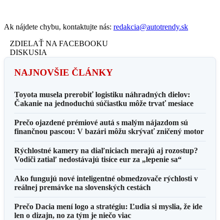
Ak nájdete chybu, kontaktujte nás:
redakcia@autotrendy.sk
ZDIELAŤ NA FACEBOOKU
DISKUSIA
NAJNOVŠIE ČLÁNKY
Toyota musela prerobiť logistiku náhradných dielov:
Čakanie na jednoduchú súčiastku môže trvať mesiace
Prečo ojazdené prémiové autá s malým nájazdom sú
finančnou pascou: V bazári môžu skrývať zničený motor
Rýchlostné kamery na diaľniciach merajú aj rozostup?
Vodiči zatiaľ nedostávajú tisíce eur za „lepenie sa“
Ako fungujú nové inteligentné obmedzovače rýchlosti v
reálnej premávke na slovenských cestách
Prečo Dacia mení logo a stratégiu: Ľudia si myslia, že ide
len o dizajn, no za tým je niečo viac