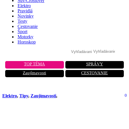
Suv/Crossover
Elektro
Pravidlá
Novinky
Testy
Cestovanie
Šport
Motorky
Horoskop
TOP TÉMA
SPRÁVY
Zaujímavosti
CESTOVANIE
Elektro
,
Tipy
,
Zaujímavosti
,
0
Superrýchle vlaky po celom svete. V
ktorých krajinách premávajú a akou
rýchlosťou?