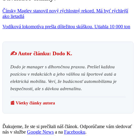
Čínsky Maglev stanovil nový rýchlostný rekord. Má byť rýchlejší
ako lietadlá
Vodíková lokomotíva prešla dôležitou skúškou. Utiahla 10 000 ton
✍️ Autor článku: Dodo K.
Dodo je manager s dlhoročnou praxou. Prešiel každou
pozíciou v redakciách a jeho vášňou sú športové autá a
elektrická mobilita. Verí, že budúcnosť automobilizmu je
bezpečnosti, ale s dávkou adrenalínu.
📰 Všetky články autora
Ďakujeme, že ste si prečítali náš článok. Odporúčame vám sledovať
nás v službe
Google News
a na
Facebooku
.