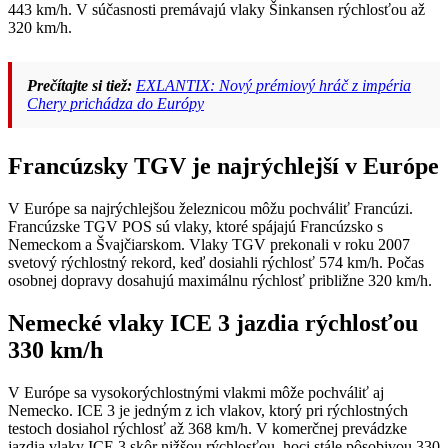
443 km/h. V súčasnosti premávajú vlaky Šinkansen rýchlosťou až
320 km/h.
Prečítajte si tiež:
EXLANTIX: Nový prémiový hráč z impéria
Chery prichádza do Európy
Francúzsky TGV je najrýchlejší v Európe
V Európe sa najrýchlejšou železnicou môžu pochváliť Francúzi.
Francúzske TGV POS sú vlaky, ktoré spájajú Francúzsko s
Nemeckom a Švajčiarskom. Vlaky TGV prekonali v roku 2007
svetový rýchlostný rekord, keď dosiahli rýchlosť 574 km/h. Počas
osobnej dopravy dosahujú maximálnu rýchlosť približne 320 km/h.
Nemecké vlaky ICE 3 jazdia rýchlosťou
330 km/h
V Európe sa vysokorýchlostnými vlakmi môže pochváliť aj
Nemecko. ICE 3 je jedným z ich vlakov, ktorý pri rýchlostných
testoch dosiahol rýchlosť až 368 km/h. V komerčnej prevádzke
jazdia vlaky ICE 3 skôr nižšou rýchlosťou, hoci stále pôsobivou 330