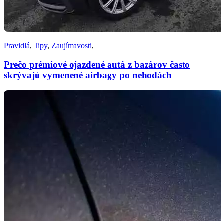
Pravidlá
,
Tipy
,
Zaujímavosti
,
Prečo prémiové ojazdené autá z bazárov často
skrývajú vymenené airbagy po nehodách