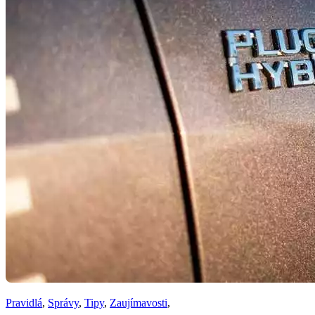
Pravidlá
,
Správy
,
Tipy
,
Zaujímavosti
,