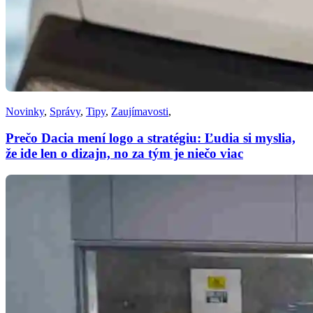
Novinky
,
Správy
,
Tipy
,
Zaujímavosti
,
Prečo Dacia mení logo a stratégiu: Ľudia si myslia,
že ide len o dizajn, no za tým je niečo viac