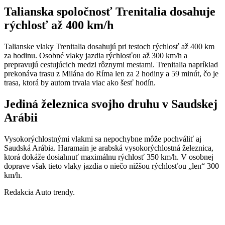
Talianska spoločnosť Trenitalia dosahuje
rýchlosť až 400 km/h
Talianske vlaky Trenitalia dosahujú pri testoch rýchlosť až 400 km
za hodinu. Osobné vlaky jazdia rýchlosťou až 300 km/h a
prepravujú cestujúcich medzi rôznymi mestami. Trenitalia napríklad
prekonáva trasu z Milána do Ríma len za 2 hodiny a 59 minút, čo je
trasa, ktorá by autom trvala viac ako šesť hodín.
Jediná železnica svojho druhu v Saudskej
Arábii
Vysokorýchlostnými vlakmi sa nepochybne môže pochváliť aj
Saudská Arábia. Haramain je arabská vysokorýchlostná železnica,
ktorá dokáže dosiahnuť maximálnu rýchlosť 350 km/h. V osobnej
doprave však tieto vlaky jazdia o niečo nižšou rýchlosťou „len“ 300
km/h.
Redakcia Auto trendy.