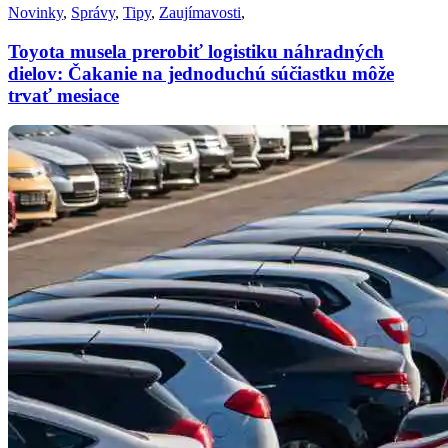
Novinky
,
Správy
,
Tipy
,
Zaujímavosti
,
Toyota musela prerobiť logistiku náhradných
dielov: Čakanie na jednoduchú súčiastku môže
trvať mesiace