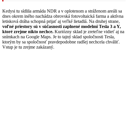
Kedysi tu sídlila armáda NDR a v oplotenom a stráženom areáli sa
dnes okrem iného nachádza obrovská fotovoltaická farma a aktívna
letisková dráha schopná prijať aj veľké lietadlá. Na druhej strane,
voľné priestory sú v súčasnosti zaplnené modelmi Tesla 3 a Y,
ktoré zrejme nikto nechce.
Kuriózny sklad je zreteľne vidieť aj na
snímkach na Google Maps. Je to tajný sklad spoločnosti Tesla,
ktorým by sa spoločnosť pravdepodobne radšej nechcela chváliť.
Vstup je tu zrejme zakázaný.