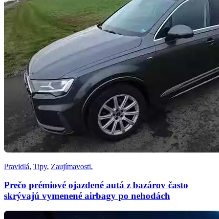
Pravidlá
,
Tipy
,
Zaujímavosti
,
Prečo prémiové ojazdené autá z bazárov často
skrývajú vymenené airbagy po nehodách