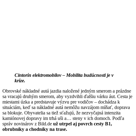
Cintorín elektromobilov – Mobilita budúcnosti je v
kríze.
Obrovské nákladné autá jazdia naložené jedným smerom a prázdne
sa vracajú druhým smerom, aby vyzdvihli ďalšiu várku áut. Cesta je
miestami úzka a predstavuje výzvu pre vodičov – dochádza k
situáciám, keď sa nákladné autá nemôžu navzájom míňať, doprava
sa blokuje. Obyvatelia sa tiež sťažujú, že nezvyčajná intenzita
kamiónovej dopravy im trhá uši a… steny v ich domoch. Podľa
správ novinárov z Bild.de
už utrpel aj povrch cesty B1,
obrubníky a chodníky na trase.