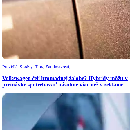
Pravidlá
,
Správy
,
Tipy
,
Zaujímavosti
,
Volkswagen čelí hromadnej žalobe? Hybridy môžu v
premávke spotrebovať násobne viac než v reklame