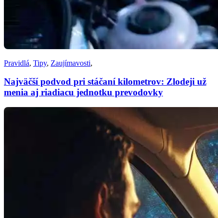
Pravidlá
,
Tipy
,
Zaujímavosti
,
Najväčší podvod pri stáčaní kilometrov: Zlodeji už
menia aj riadiacu jednotku prevodovky