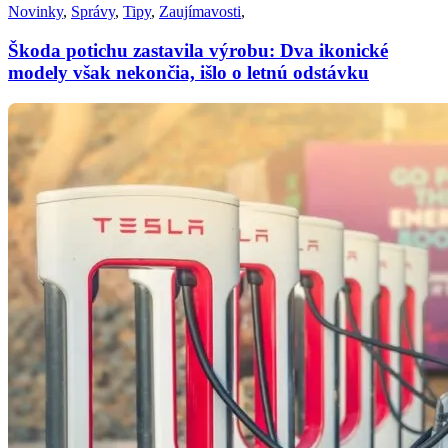
Novinky
,
Správy
,
Tipy
,
Zaujímavosti
,
Škoda potichu zastavila výrobu: Dva ikonické
modely však nekončia, išlo o letnú odstávku