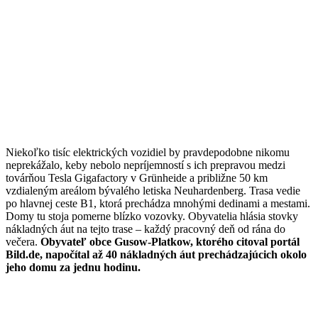
Niekoľko tisíc elektrických vozidiel by pravdepodobne nikomu
neprekážalo, keby nebolo nepríjemností s ich prepravou medzi
továrňou Tesla Gigafactory v Grünheide a približne 50 km
vzdialeným areálom bývalého letiska Neuhardenberg. Trasa vedie
po hlavnej ceste B1, ktorá prechádza mnohými dedinami a mestami.
Domy tu stoja pomerne blízko vozovky. Obyvatelia hlásia stovky
nákladných áut na tejto trase – každý pracovný deň od rána do
večera.
Obyvateľ obce Gusow-Platkow, ktorého citoval portál
Bild.de, napočítal až 40 nákladných áut prechádzajúcich okolo
jeho domu za jednu hodinu.