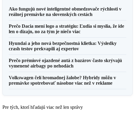
Ako fungujú nové inteligentné obmedzovače rýchlosti v
reálnej premávke na slovenských cestách
Prečo Dacia mení logo a stratégiu: Ľudia si myslia, že ide
len o dizajn, no za tým je niečo viac
Hyundai a jeho nová bezpečnostná klietka: Výsledky
crash testov prekvapili aj expertov
Prečo prémiové ojazdené autá z bazárov často skrývajú
vymenené airbagy po nehodách
Volkswagen čelí hromadnej žalobe? Hybridy môžu v
premávke spotrebovať násobne viac než v reklame
Pre tých, ktorí hľadajú viac než len správy