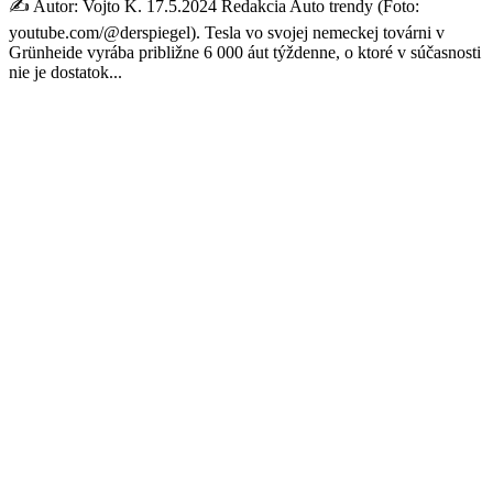
✍️ Autor: Vojto K. 17.5.2024 Redakcia Auto trendy (Foto:
youtube.com/@derspiegel). Tesla vo svojej nemeckej továrni v
Grünheide vyrába približne 6 000 áut týždenne, o ktoré v súčasnosti
nie je dostatok...