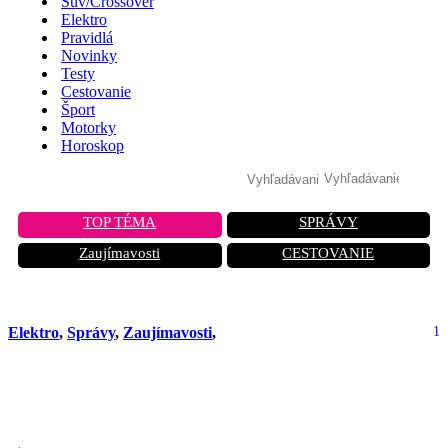
Suv/Crossover
Elektro
Pravidlá
Novinky
Testy
Cestovanie
Šport
Motorky
Horoskop
TOP TÉMA
SPRÁVY
Zaujímavosti
CESTOVANIE
Elektro
,
Správy
,
Zaujímavosti
,
1
Tisíce nepredaných vozidiel Tesla
stoja na bývalom vojenskom letisku