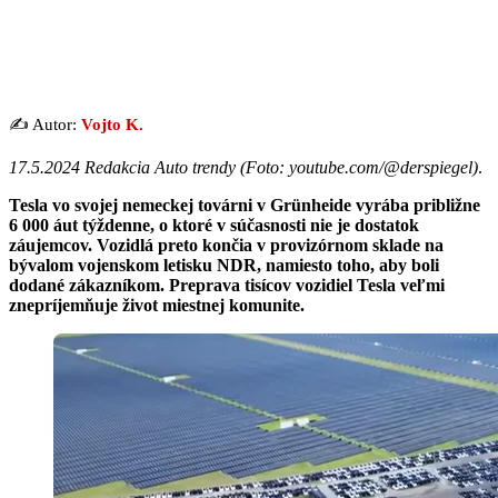
✍️ Autor:
Vojto K.
17.5.2024 Redakcia Auto trendy (Foto: youtube.com/@derspiegel)
.
Tesla vo svojej nemeckej továrni v Grünheide vyrába približne
6 000 áut týždenne, o ktoré v súčasnosti nie je dostatok
záujemcov. Vozidlá preto končia v provizórnom sklade na
bývalom vojenskom letisku NDR, namiesto toho, aby boli
dodané zákazníkom. Preprava tisícov vozidiel Tesla veľmi
znepríjemňuje život miestnej komunite.