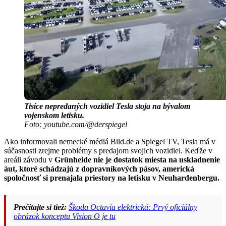
Tisíce nepredaných vozidiel Tesla stoja na bývalom
vojenskom letisku.
Foto: youtube.com/@derspiegel
Ako informovali nemecké médiá Bild.de a Spiegel TV, Tesla má v
súčasnosti zrejme problémy s predajom svojich vozidiel. Keďže v
areáli závodu v
Grünheide nie je dostatok miesta na uskladnenie
áut, ktoré schádzajú z dopravníkových pásov, americká
spoločnosť si prenajala priestory na letisku v Neuhardenbergu.
Prečítajte si tiež:
Škoda Octavia elektrická: Prvý oficiálny
obrázok konceptu Vision O je tu