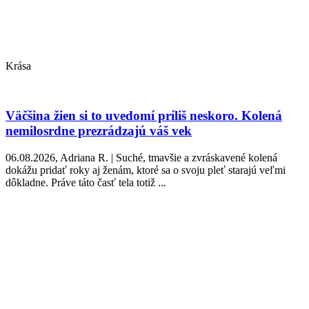
Krása
Väčšina žien si to uvedomí príliš neskoro. Kolená
nemilosrdne prezrádzajú váš vek
06.08.2026, Adriana R. | Suché, tmavšie a zvráskavené kolená
dokážu pridať roky aj ženám, ktoré sa o svoju pleť starajú veľmi
dôkladne. Práve táto časť tela totiž ...