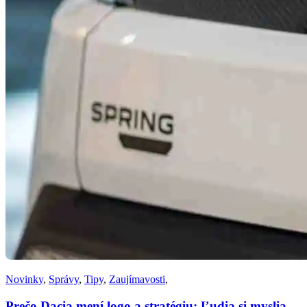
Novinky
,
Správy
,
Tipy
,
Zaujímavosti
,
Prečo Dacia mení logo a stratégiu: Ľudia si myslia,