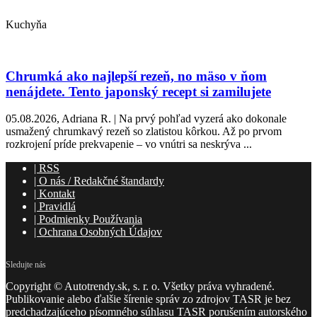
Kuchyňa
Chrumká ako najlepší rezeň, no mäso v ňom
nenájdete. Tento japonský recept si zamilujete
05.08.2026, Adriana R. | Na prvý pohľad vyzerá ako dokonale
usmažený chrumkavý rezeň so zlatistou kôrkou. Až po prvom
rozkrojení príde prekvapenie – vo vnútri sa neskrýva ...
|
RSS
|
O nás / Redakčné štandardy
|
Kontakt
|
Pravidlá
|
Podmienky Používania
|
Ochrana Osobných Údajov
Sledujte nás
Copyright © Autotrendy.sk, s. r. o. Všetky práva vyhradené.
Publikovanie alebo ďalšie šírenie správ zo zdrojov TASR je bez
predchadzajúceho písomného súhlasu TASR porušením autorského