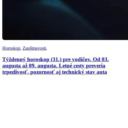
Horoskop
,
Zaujímavosti
,
Týždenný horoskop (31.) pre vodičov. Od 03.
augusta až 09. augusta. Letné cesty preveria
trpezlivosť, pozornosť aj technický stav auta