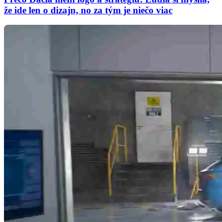
že ide len o dizajn, no za tým je niečo viac