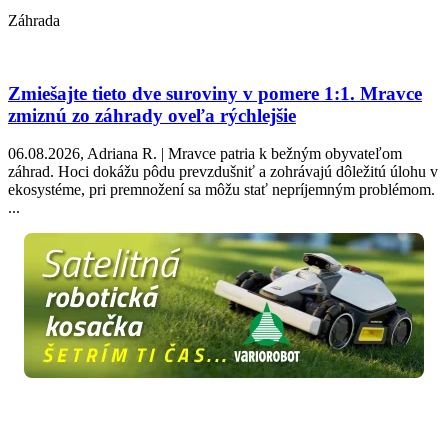
Záhrada
Zmiešajte tieto dve suroviny v pomere 1:1. Mravce
zmiznú zo záhrady oveľa rýchlejšie
06.08.2026, Adriana R. | Mravce patria k bežným obyvateľom
záhrad. Hoci dokážu pôdu prevzdušniť a zohrávajú dôležitú úlohu v
ekosystéme, pri premnožení sa môžu stať nepríjemným problémom.
...