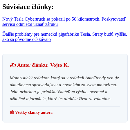
Súvisiace články:
Nový Tesla Cybertruck sa pokazil po 50 kilometroch. Poskytovateľ
servisu odmietol uznať záruku
Ďalšie problémy pre nemeckú gigafabriku Tesla. Straty budú vyššie,
ako sa pôvodne očakávalo
✍️ Autor článku: Vojto K.
Motoristický redaktor, ktorý sa v redakcii AutoTrendy venuje
aktuálnemu spravodajstvu a novinkám zo sveta motorizmu.
Jeho prioritou je prinášať čitateľom rýchle, overené a
užitočné informácie, ktoré im uľahčia život za volantom.
📰 Všetky články autora