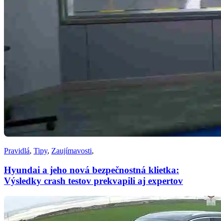
Pravidlá
,
Tipy
,
Zaujímavosti
,
Hyundai a jeho nová bezpečnostná klietka:
Výsledky crash testov prekvapili aj expertov