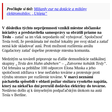
Prečítajte si tiež:
Miliardy eur na dotácie a milióny
elektromobilov. „Utópia“
V dôsledku týchto nepríjemností vznikli miestne občianske
iniciatívy a predstavitelia samosprávy sa obrátili priamo na
Teslu
– zatiaľ sa im však nepodarilo nič vybojovať. Spoločnosť
Tesla tvrdí, že preskúmala iné možné lokality pre svoj sklad a zatiaľ
nemá kde skladovať autá. Proti možnosti rozšírenia areálu
Gigafactory zatiaľ úspešne protestuje miestna komunita.
Medzitým sa továreň pripravuje na ďalšie demonštrácie radikálnej
skupiny
„Tesla den Hahn abdrehen“
–
„Zatvorme kohútik Tesly“
.
Od februára sa približne 100 odporcov Elona Muska a jeho
spoločnosti zdržiava v lese neďaleko továrne a protestuje proti
výrubu stromov pre rozšírenie továrne.
V marci neznámi
páchatelia spôsobili v oblasti požiar stožiara vysokého napätia,
ktorý na niekoľko dní prerušil dodávku elektriny do továrne.
Nedávno došlo aj k úmyselným podpaľačským útokom na autá
Tesla v Berlíne.