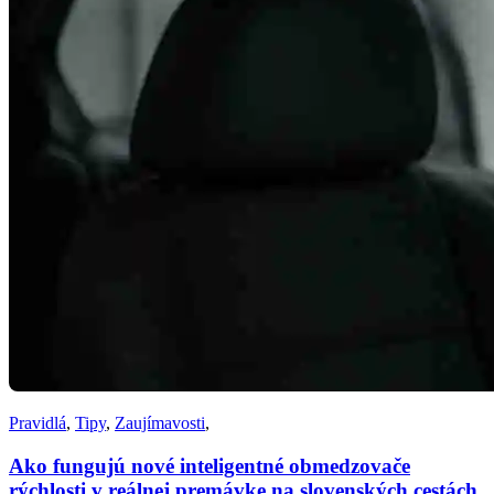
Pravidlá
,
Tipy
,
Zaujímavosti
,
Ako fungujú nové inteligentné obmedzovače
rýchlosti v reálnej premávke na slovenských cestách