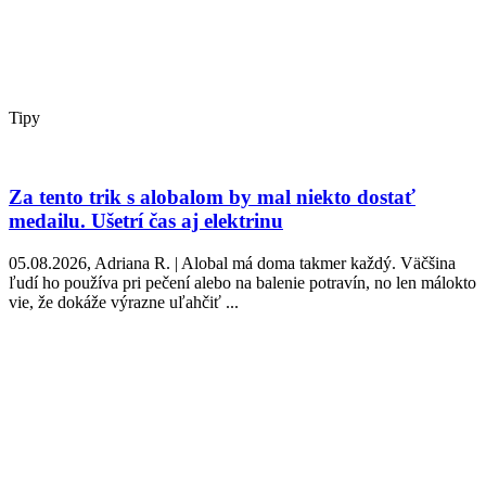
Tipy
Za tento trik s alobalom by mal niekto dostať
medailu. Ušetrí čas aj elektrinu
05.08.2026, Adriana R. | Alobal má doma takmer každý. Väčšina
ľudí ho používa pri pečení alebo na balenie potravín, no len málokto
vie, že dokáže výrazne uľahčiť ...