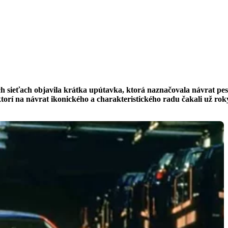
h sieťach objavila krátka upútavka, ktorá naznačovala návrat pe
orí na návrat ikonického a charakteristického radu čakali už ro