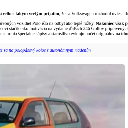
stretlo s takým vrelým prijatím
, že sa Volkswagen rozhodol uviesť do
ebných vozidiel Polo išlo na odbyt ako teplé rožky.
Nakoniec však p
ovi stačilo ako motivácia na vydanie ďalších 246 Golfov pripravený
nca robia špeciálne súpisy a starostlivo evidujú počet originálov na trhu
te sa na polopásový kolos s autonómnym riadením