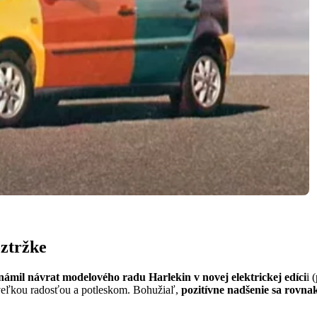
ztržke
mil návrat modelového radu Harlekin v novej elektrickej edíci
i 
s veľkou radosťou a potleskom. Bohužiaľ,
pozitívne nadšenie sa rovna