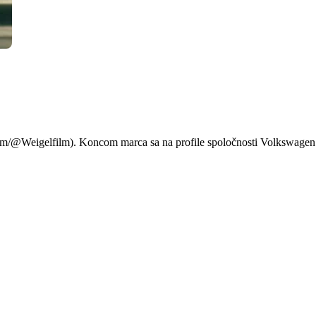
a si rozhnevala vlastných fa
m/@Weigelfilm). Koncom marca sa na profile spoločnosti Volkswagen n