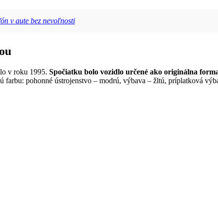
fón v aute bez nevoľnosti
mou
ilo v roku 1995.
Spočiatku bolo vozidlo určené ako originálna form
farbu: pohonné ústrojenstvo – modrú, výbava – žltú, príplatková výba