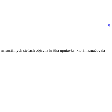
0
núšikov
a sociálnych sieťach objavila krátka upútavka, ktorá naznačovala