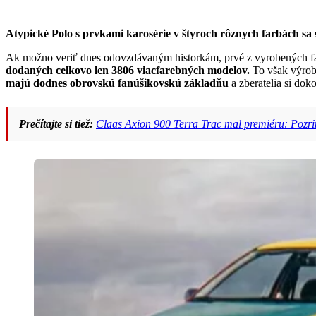
Atypické Polo s prvkami karosérie v štyroch rôznych farbách sa 
Ak možno veriť dnes odovzdávaným historkám, prvé z vyrobených far
dodaných celkovo len 3806 viacfarebných modelov.
To však výrobc
majú dodnes obrovskú fanúšikovskú základňu
a zberatelia si doko
Prečítajte si tiež:
Claas Axion 900 Terra Trac mal premiéru: Pozri