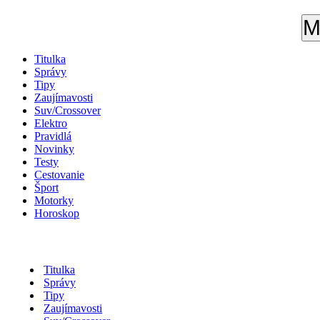
M
Titulka
Správy
Tipy
Zaujímavosti
Suv/Crossover
Elektro
Pravidlá
Novinky
Testy
Cestovanie
Šport
Motorky
Horoskop
Titulka
Správy
Tipy
Zaujímavosti