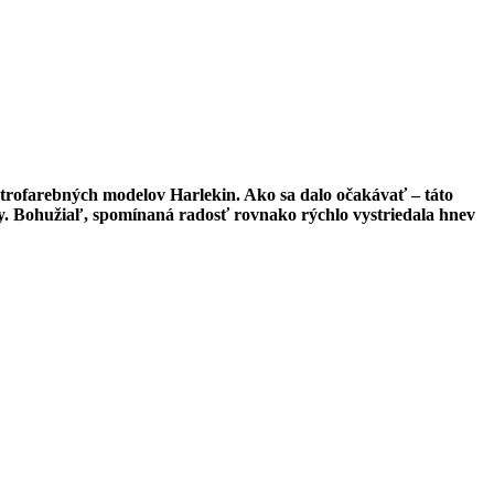
strofarebných modelov Harlekin. Ako sa dalo očakávať – táto
ky. Bohužiaľ, spomínaná radosť rovnako rýchlo vystriedala hnev