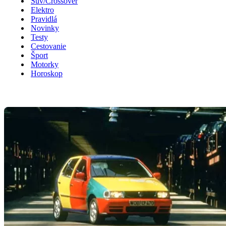
Suv/Crossover
Elektro
Pravidlá
Novinky
Testy
Cestovanie
Šport
Motorky
Horoskop