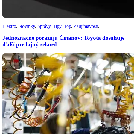
Elektro
,
Novinky
,
Správy
,
Tipy
,
Top
,
Zaujímavosti
,
Jednoznačne porážajú Číňanov: Toyota dosahuje
ďalší predajný rekord