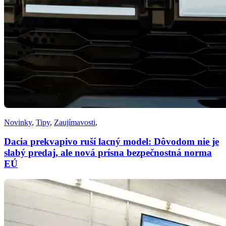
Novinky
,
Tipy
,
Zaujímavosti
,
Dacia prekvapivo ruší lacný model: Dôvodom nie je
slabý predaj, ale nová prísna bezpečnostná norma
EÚ