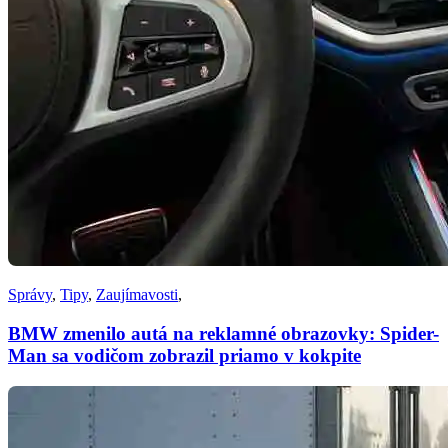
Správy
,
Tipy
,
Zaujímavosti
,
BMW zmenilo autá na reklamné obrazovky: Spider-
Man sa vodičom zobrazil priamo v kokpite