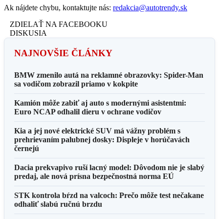
Ak nájdete chybu, kontaktujte nás:
redakcia@autotrendy.sk
ZDIELAŤ NA FACEBOOKU
DISKUSIA
NAJNOVŠIE ČLÁNKY
BMW zmenilo autá na reklamné obrazovky: Spider-Man
sa vodičom zobrazil priamo v kokpite
Kamión môže zabiť aj auto s modernými asistentmi:
Euro NCAP odhalil dieru v ochrane vodičov
Kia a jej nové elektrické SUV má vážny problém s
prehrievaním palubnej dosky: Displeje v horúčavách
černejú
Dacia prekvapivo ruší lacný model: Dôvodom nie je slabý
predaj, ale nová prísna bezpečnostná norma EÚ
STK kontrola bŕzd na valcoch: Prečo môže test nečakane
odhaliť slabú ručnú brzdu