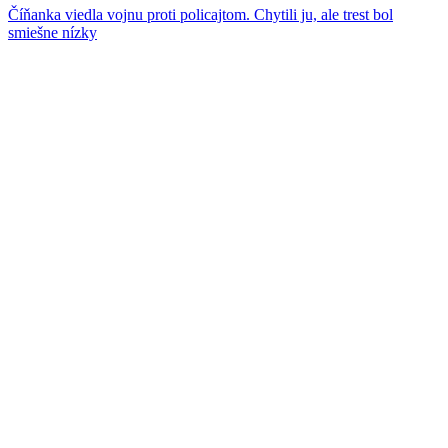
Číňanka viedla vojnu proti policajtom. Chytili ju, ale trest bol
smiešne nízky