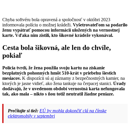
Chyba softvéru bola opravená a spoločnosť v októbri 2023
informovala políciu o možnej krádeži.
Vyšetrovateľom sa podarilo
ženu vypátrať pomocou informácií uložených na vernostnej
karte. Vďaka nim zistili, kto šikovné krádeže vykonával.
Cesta bola šikovná, ale len do chvíle,
pokiaľ
Polícia tvrdí, že žena použila svoju kartu na získanie
bezplatných pohonných hmôt 510-krát v priebehu šiestich
mesiacov.
K dispozícii sú aj záznamy z bezpečnostných kamier, na
ktorých je jasne vidieť, ako žena tankuje na čerpacej stanici.
Úrady
dodávajú, že v uvedenom období vernostná karta nefungovala
tak, ako mala – nikto s ňou totiž neutratil žiadne peniaze.
Prečítajte si tiež:
EÚ by mohla dokončiť clá na čínske
elektromobily v septembri