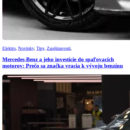
Elektro
,
Novinky
,
Tipy
,
Zaujímavosti
,
Mercedes-Benz a jeho investície do spaľovacích
motorov: Prečo sa značka vracia k vývoju benzínu