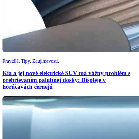
Pravidlá
,
Tipy
,
Zaujímavosti
,
Kia a jej nové elektrické SUV má vážny problém s
prehrievaním palubnej dosky: Displeje v
horúčavách černejú