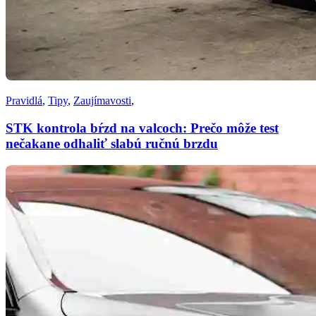
Pravidlá
,
Tipy
,
Zaujímavosti
,
STK kontrola bŕzd na valcoch: Prečo môže test
nečakane odhaliť slabú ručnú brzdu