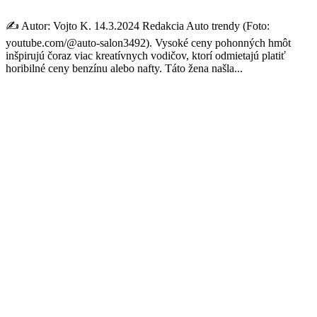
✍️ Autor: Vojto K. 14.3.2024 Redakcia Auto trendy (Foto:
youtube.com/@auto-salon3492). Vysoké ceny pohonných hmôt
inšpirujú čoraz viac kreatívnych vodičov, ktorí odmietajú platiť
horibilné ceny benzínu alebo nafty. Táto žena našla...