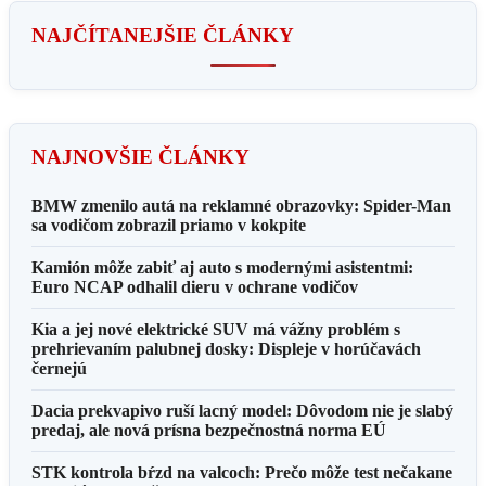
NAJČÍTANEJŠIE ČLÁNKY
NAJNOVŠIE ČLÁNKY
BMW zmenilo autá na reklamné obrazovky: Spider-Man
sa vodičom zobrazil priamo v kokpite
Kamión môže zabiť aj auto s modernými asistentmi:
Euro NCAP odhalil dieru v ochrane vodičov
Kia a jej nové elektrické SUV má vážny problém s
prehrievaním palubnej dosky: Displeje v horúčavách
černejú
Dacia prekvapivo ruší lacný model: Dôvodom nie je slabý
predaj, ale nová prísna bezpečnostná norma EÚ
STK kontrola bŕzd na valcoch: Prečo môže test nečakane