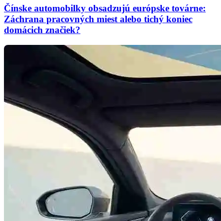
Čínske automobilky obsadzujú európske továrne:
Záchrana pracovných miest alebo tichý koniec
domácich značiek?