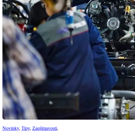
Novinky
,
Tipy
,
Zaujímavosti
,