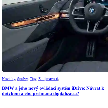
Novinky
,
Správy
,
Tipy
,
Zaujímavosti
,
BMW a jeho nový ovládací systém iDrive: Návrat k
dotykom alebo prehnaná digitalizácia?