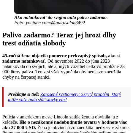
Ako natankovať do svojho auta palivo zadarmo
.
Foto: youtube.com/@auto-salon3492
Palivo zadarmo? Teraz jej hrozí dlhý
trest odňatia slobody
45-ročná žena objavila pomerne prekvapivý spôsob, ako si
zadarmo natankovať.
Od novembra 2022 do júna 2023
natankovala do svojich, ale aj iných vozidiel celkovo približne 28
000 litrov paliva. Teraz si však vypočula obvinenia zo zneužitia
chyby na čerpacej stanici.
Prečítajte si tiež:
Zarosené svetlomety: Skrytý problém, ktorý
môže vaše auto stáť stovky eur!
Polícia v americkom meste Lincoln zatkla ženu a obvinila ju z
krádeže.
Išlo o nezákonné nadobudnutie tovaru v hodnote viac
ako 27 000 USD.
Žena je obvinená zo zneužitia medzery v zákone.
Pomocou nej prepínala pumpu do demonštračného režimu po tom,