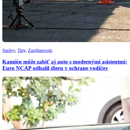
Správy
,
Tipy
,
Zaujímavosti
,
Kamión môže zabiť aj auto s modernými asistentmi:
Euro NCAP odhalil dieru v ochrane vodičov