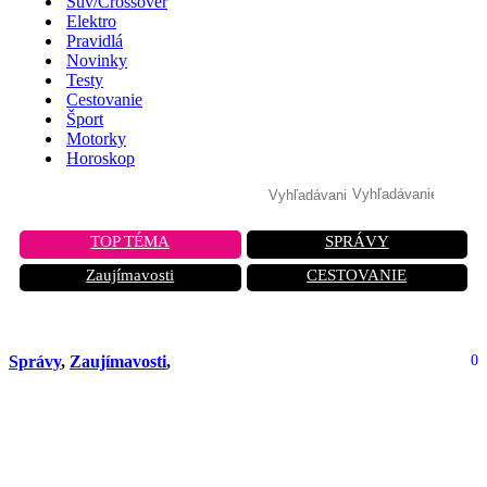
Suv/Crossover
Elektro
Pravidlá
Novinky
Testy
Cestovanie
Šport
Motorky
Horoskop
TOP TÉMA
SPRÁVY
Zaujímavosti
CESTOVANIE
Správy
,
Zaujímavosti
,
0
Istá žena našla šikovný spôsob, ako
získať palivo zadarmo. Teraz jej hrozí
20 rokov väzenia