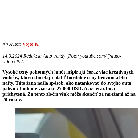
✍️ Autor:
Vojto K.
14.3.2024 Redakcia Auto trendy (
Foto: youtube.com/@auto-
salon3492
)
.
Vysoké ceny pohonných hmôt inšpirujú čoraz viac kreatívnych
vodičov, ktorí odmietajú platiť horibilné ceny benzínu alebo
nafty. Táto žena našla spôsob, ako natankovať do svojho auta
palivo v hodnote viac ako 27 000 USD. A až teraz bola
prichytená. Za tento zločin však môže skončiť za mrežami až na
20 rokov.