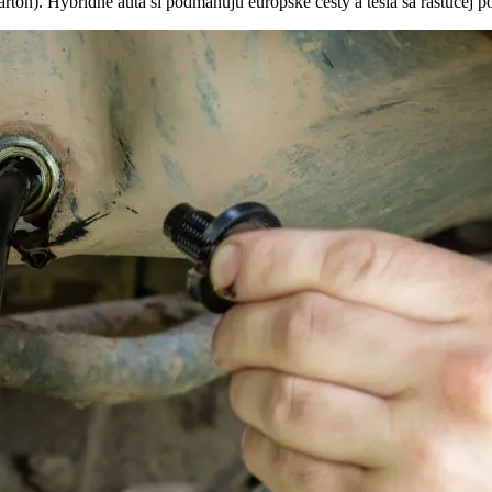
rton). Hybridné autá si podmaňujú európske cesty a tešia sa rastúcej