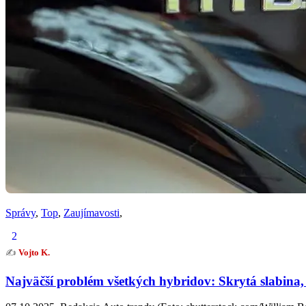
Správy
,
Top
,
Zaujímavosti
,
2
✍️
Vojto K.
Najväčší problém všetkých hybridov: Skrytá slabina,