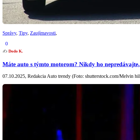
Správy
,
Tipy
,
Zaujímavosti
,
0
✍️
Dodo K.
Máte auto s týmto motorom? Nikdy ho nepredávajte, j
07.10.2025, Redakcia Auto trendy (Foto: shutterstock.com/Melvin hilm