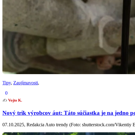
Tipy
,
Zaujímavosti
,
0
✍️
Vojto K.
Nový trik výrobcov áut: Táto súčiastka je na jedno po
07.10.2025, Redakcia Auto trendy (Foto: shutterstock.com/Vikentiy E