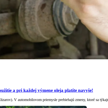
užitie a pri každej výmene oleja platíte navyše!
lizarov). V automobilovom priemysle prebiehajú zmeny, ktoré sa týkajú