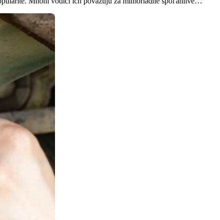
 popularite. Mnohí vodiči ich považujú za mimoriadne spoľahlivé…