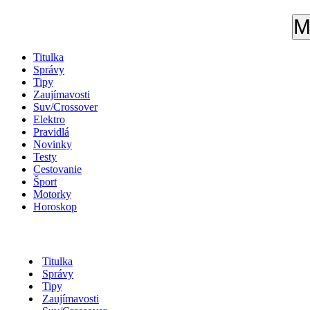
M
Titulka
Správy
Tipy
Zaujímavosti
Suv/Crossover
Elektro
Pravidlá
Novinky
Testy
Cestovanie
Šport
Motorky
Horoskop
Titulka
Správy
Tipy
Zaujímavosti