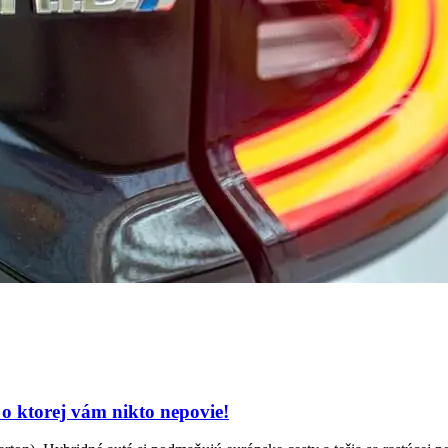
 o ktorej vám nikto nepovie!