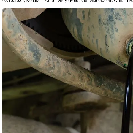
07.10.2025, Redakcia Auto trendy (Foto: shutterstock.com/William Ba