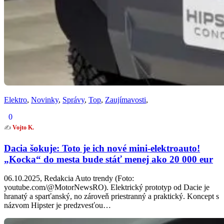
Elektro
,
Novinky
,
Správy
,
Top
,
Zaujímavosti
,
0
✍️
Vojto K.
Dacia šokuje: Toto je ich nové mini-elektroauto!
„Kocka“ do mesta bude stáť menej ako 20 000 eur
06.10.2025, Redakcia Auto trendy (Foto:
youtube.com/@MotorNewsRO). Elektrický prototyp od Dacie je
hranatý a sparťanský, no zároveň priestranný a praktický. Koncept s
názvom Hipster je predzvesťou…