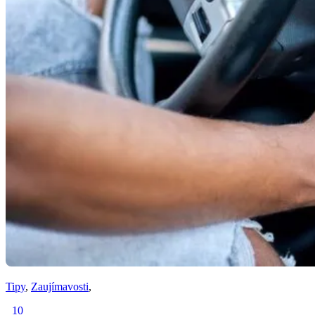
Tipy
,
Zaujímavosti
,
10