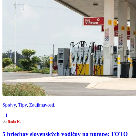
Správy
,
Tipy
,
Zaujímavosti
,
1
✍️
Dodo K.
5 hriechov slovenských vodičov na pumpe: TOTO