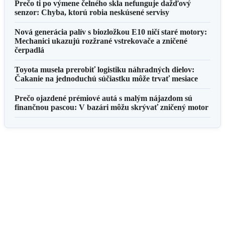
Prečo ti po výmene čelného skla nefunguje dažďový
senzor: Chyba, ktorú robia neskúsené servisy
Nová generácia palív s biozložkou E10 ničí staré motory:
Mechanici ukazujú rozžrané vstrekovače a zničené
čerpadlá
Toyota musela prerobiť logistiku náhradných dielov:
Čakanie na jednoduchú súčiastku môže trvať mesiace
Prečo ojazdené prémiové autá s malým nájazdom sú
finančnou pascou: V bazári môžu skrývať zničený motor