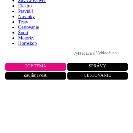
Suv/Crossover
Elektro
Pravidlá
Novinky
Testy
Cestovanie
Šport
Motorky
Horoskop
TOP TÉMA
SPRÁVY
Zaujímavosti
CESTOVANIE