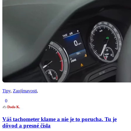
Tipy
,
Zaujímavosti
,
0
✍️
Dodo K.
Váš tachometer klame a nie je to porucha. Tu je
dôvod a presné čísla