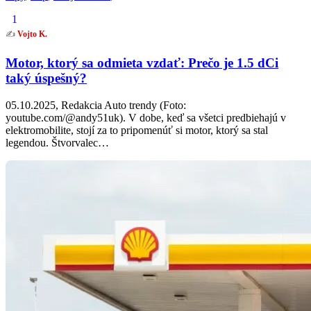
1
✍️
Vojto K.
Motor, ktorý sa odmieta vzdať: Prečo je 1.5 dCi
taký úspešný?
05.10.2025, Redakcia Auto trendy (Foto:
youtube.com/@andy51uk). V dobe, keď sa všetci predbiehajú v
elektromobilite, stojí za to pripomenúť si motor, ktorý sa stal
legendou. Štvorvalec…