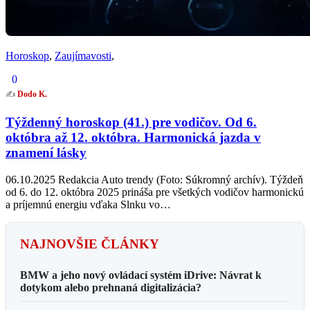
Horoskop
,
Zaujímavosti
,
0
✍️
Dodo K.
Týždenný horoskop (41.) pre vodičov. Od 6.
októbra až 12. októbra. Harmonická jazda v
znamení lásky
06.10.2025 Redakcia Auto trendy (Foto: Súkromný archív). Týždeň
od 6. do 12. októbra 2025 prináša pre všetkých vodičov harmonickú
a príjemnú energiu vďaka Slnku vo…
NAJNOVŠIE ČLÁNKY
BMW a jeho nový ovládací systém iDrive: Návrat k
dotykom alebo prehnaná digitalizácia?