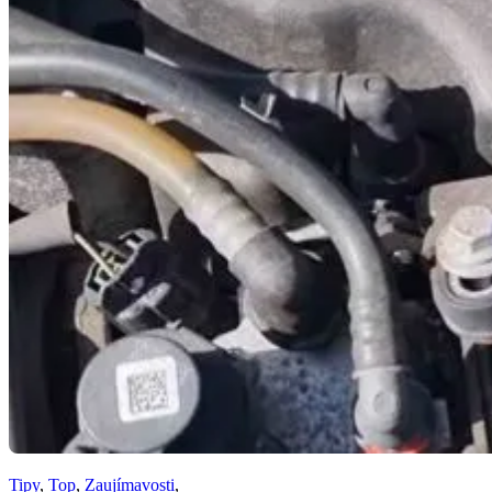
Tipy
,
Top
,
Zaujímavosti
,