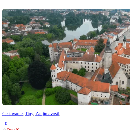
Cestovanie
,
Tipy
,
Zaujímavosti
,
0
✍️
Dodo K.