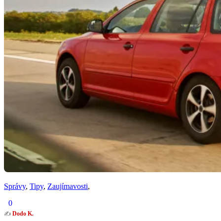
Správy
,
Tipy
,
Zaujímavosti
,
0
✍️
Dodo K.