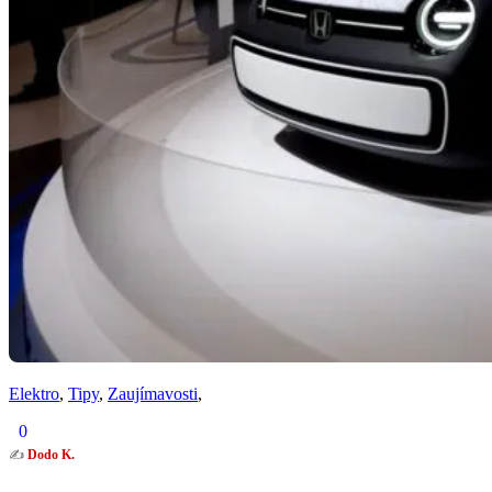
Elektro
,
Tipy
,
Zaujímavosti
,
0
✍️
Dodo K.