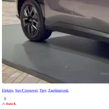
Elektro
,
Suv/Crossover
,
Tipy
,
Zaujímavosti
,
0
✍️
Dodo K.