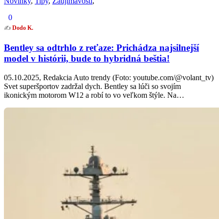
Novinky
,
Tipy
,
Zaujímavosti
,
0
✍️
Dodo K.
Bentley sa odtrhlo z reťaze: Prichádza najsilnejší
model v histórii, bude to hybridná beštia!
05.10.2025, Redakcia Auto trendy (Foto: youtube.com/@volant_tv)
Svet superšportov zadržal dych. Bentley sa lúči so svojím
ikonickým motorom W12 a robí to vo veľkom štýle. Na…