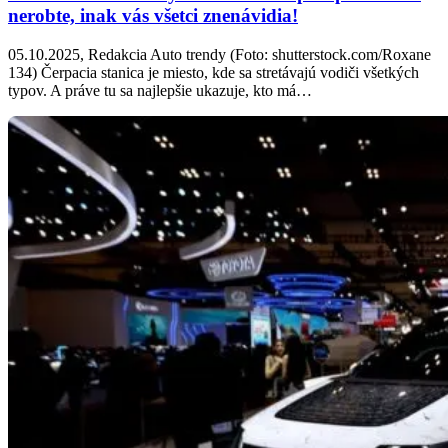
nerobte, inak vás všetci znenávidia!
05.10.2025, Redakcia Auto trendy (Foto: shutterstock.com/Roxane
134) Čerpacia stanica je miesto, kde sa stretávajú vodiči všetkých
typov. A práve tu sa najlepšie ukazuje, kto má…