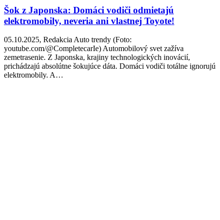
Šok z Japonska: Domáci vodiči odmietajú
elektromobily, neveria ani vlastnej Toyote!
05.10.2025, Redakcia Auto trendy (Foto:
youtube.com/@CompletecarIe) Automobilový svet zažíva
zemetrasenie. Z Japonska, krajiny technologických inovácií,
prichádzajú absolútne šokujúce dáta. Domáci vodiči totálne ignorujú
elektromobily. A…