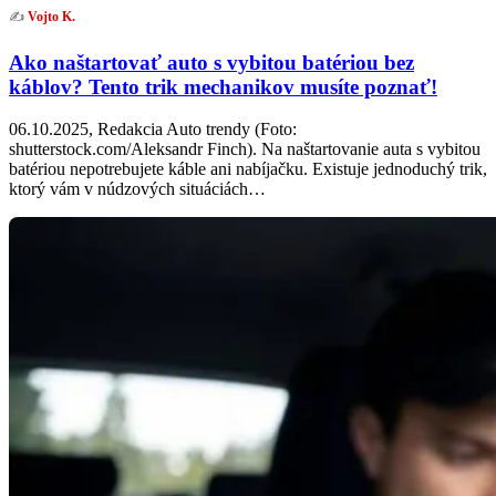
✍️
Vojto K.
Ako naštartovať auto s vybitou batériou bez
káblov? Tento trik mechanikov musíte poznať!
06.10.2025, Redakcia Auto trendy (Foto:
shutterstock.com/Aleksandr Finch). Na naštartovanie auta s vybitou
batériou nepotrebujete káble ani nabíjačku. Existuje jednoduchý trik,
ktorý vám v núdzových situáciách…