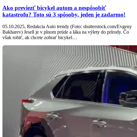
Ako previezť bicykel autom a nespôsobiť
katastrofu? Toto sú 3 spôsoby, jeden je zadarmo!
05.10.2025, Redakcia Auto trendy (Foto: shutterstock.com/Evgeny
Bakharev) Jeseň je v plnom prúde a láka na výlety do prírody. Čo
však robiť, ak chcete zobrať bicykel…