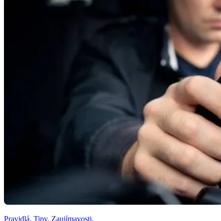
Pravidlá
,
Tipy
,
Zaujímavosti
,