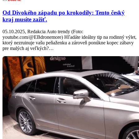
Od Divokého západu po krokodíly: Tento český
kraj musíte zažiť.
05.10.2025, Redakcia Auto trendy (Foto:
youtube.com/@EBdronemore) Hľadáte ideálny tip na rodinný výlet,
ktorý nezruinuje vašu peňaženku a zároveň ponúkne kopec zábavy
pre malých aj veľkých?…