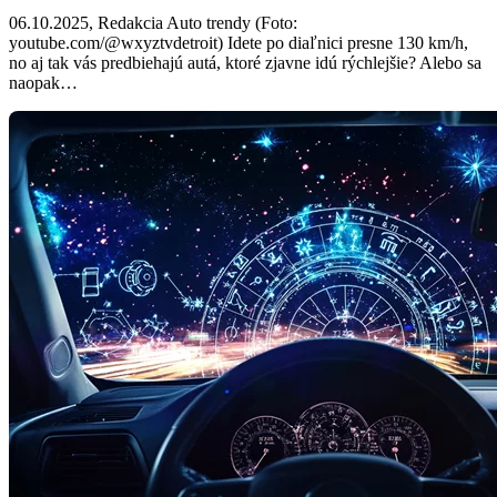
06.10.2025, Redakcia Auto trendy (Foto:
youtube.com/@wxyztvdetroit) Idete po diaľnici presne 130 km/h,
no aj tak vás predbiehajú autá, ktoré zjavne idú rýchlejšie? Alebo sa
naopak…