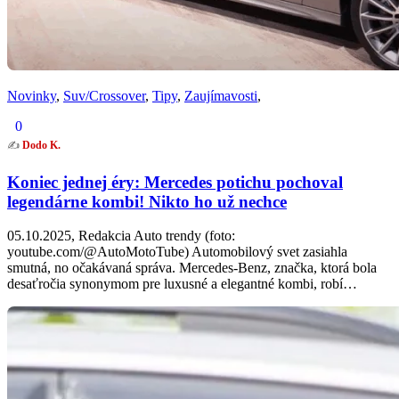
Novinky
,
Suv/Crossover
,
Tipy
,
Zaujímavosti
,
0
✍️
Dodo K.
Koniec jednej éry: Mercedes potichu pochoval
legendárne kombi! Nikto ho už nechce
05.10.2025, Redakcia Auto trendy (foto:
youtube.com/@AutoMotoTube) Automobilový svet zasiahla
smutná, no očakávaná správa. Mercedes-Benz, značka, ktorá bola
desaťročia synonymom pre luxusné a elegantné kombi, robí…