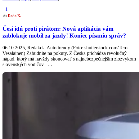
1
✍️
Dodo K.
Česi idú proti pirátom: Nová aplikácia vám
zablokuje mobil za jazdy! Koniec písaniu správ?
06.10.2025, Redakcia Auto trendy (Foto: shutterstock.com/Tero
Vesalainen) Zabudnite na pokuty. Z Česka prichádza revolučný
nápad, ktorý má navždy skoncovať s najnebezpečnejším zlozvykom
slovenských vodičov –…