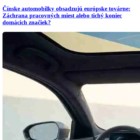
Čínske automobilky obsadzujú európske továrne:
Záchrana pracovných miest alebo tichý koniec
domácich značiek?