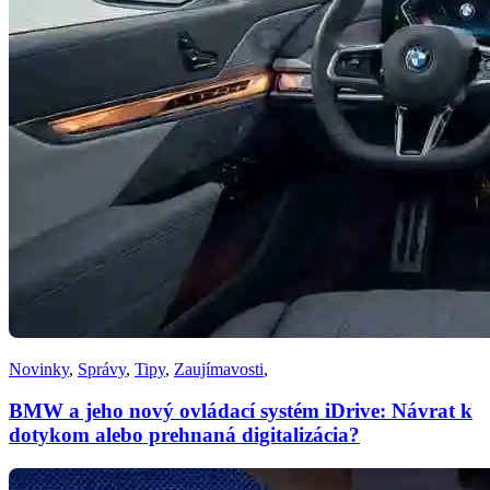
Novinky
,
Správy
,
Tipy
,
Zaujímavosti
,
BMW a jeho nový ovládací systém iDrive: Návrat k
dotykom alebo prehnaná digitalizácia?