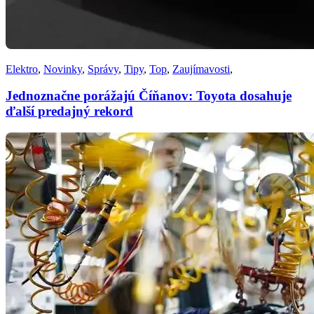
Elektro
,
Novinky
,
Správy
,
Tipy
,
Top
,
Zaujímavosti
,
Jednoznačne porážajú Číňanov: Toyota dosahuje
ďalší predajný rekord