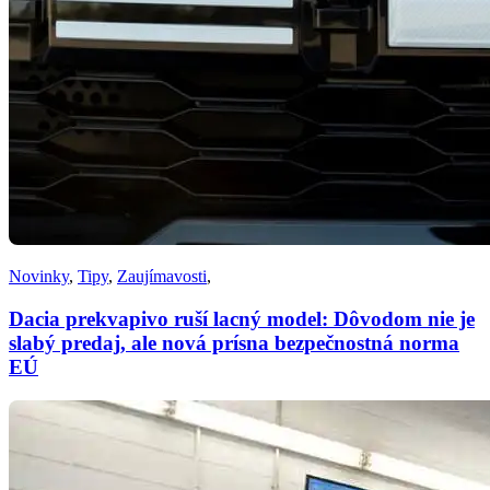
Novinky
,
Tipy
,
Zaujímavosti
,
Dacia prekvapivo ruší lacný model: Dôvodom nie je
slabý predaj, ale nová prísna bezpečnostná norma
EÚ