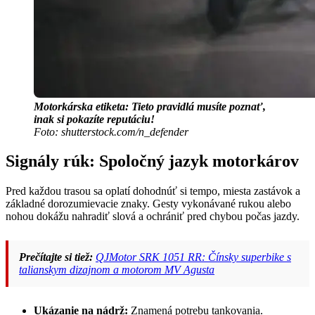
Motorkárska etiketa: Tieto pravidlá musíte poznať,
inak si pokazíte reputáciu!
Foto: shutterstock.com/n_defender
Signály rúk: Spoločný jazyk motorkárov
Pred každou trasou sa oplatí dohodnúť si tempo, miesta zastávok a
základné dorozumievacie znaky. Gesty vykonávané rukou alebo
nohou dokážu nahradiť slová a ochrániť pred chybou počas jazdy.
Prečítajte si tiež:
QJMotor SRK 1051 RR: Čínsky superbike s
talianskym dizajnom a motorom MV Agusta
Ukázanie na nádrž:
Znamená potrebu tankovania.