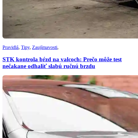
Pravidlá
,
Tipy
,
Zaujímavosti
,
STK kontrola bŕzd na valcoch: Prečo môže test
nečakane odhaliť slabú ručnú brzdu