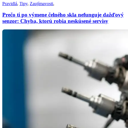
Pravidlá
,
Tipy
,
Zaujímavosti
,
Prečo ti po výmene čelného skla nefunguje dažďový
senzor: Chyba, ktorú robia neskúsené servisy