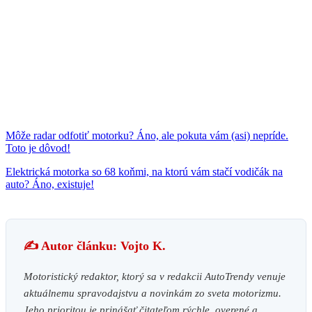
Môže radar odfotiť motorku? Áno, ale pokuta vám (asi) nepríde.
Toto je dôvod!
Elektrická motorka so 68 koňmi, na ktorú vám stačí vodičák na
auto? Áno, existuje!
✍️ Autor článku: Vojto K.
Motoristický redaktor, ktorý sa v redakcii AutoTrendy venuje
aktuálnemu spravodajstvu a novinkám zo sveta motorizmu.
Jeho prioritou je prinášať čitateľom rýchle, overené a