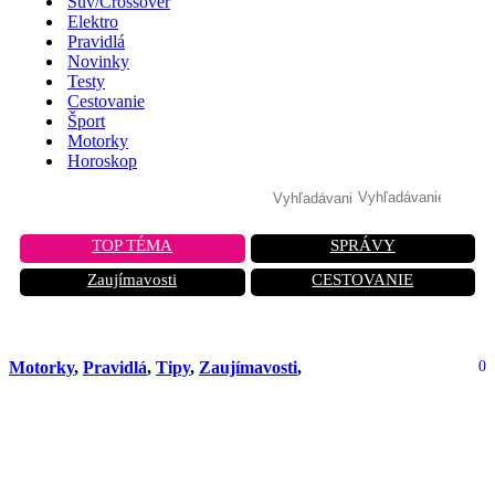
Suv/Crossover
Elektro
Pravidlá
Novinky
Testy
Cestovanie
Šport
Motorky
Horoskop
TOP TÉMA
SPRÁVY
Zaujímavosti
CESTOVANIE
Motorky
,
Pravidlá
,
Tipy
,
Zaujímavosti
,
0
Motorkárska etiketa: Tieto pravidlá
musíte poznať, inak si pokazíte
reputáciu!