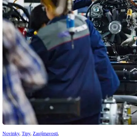
Novinky
,
Tipy
,
Zaujímavosti
,