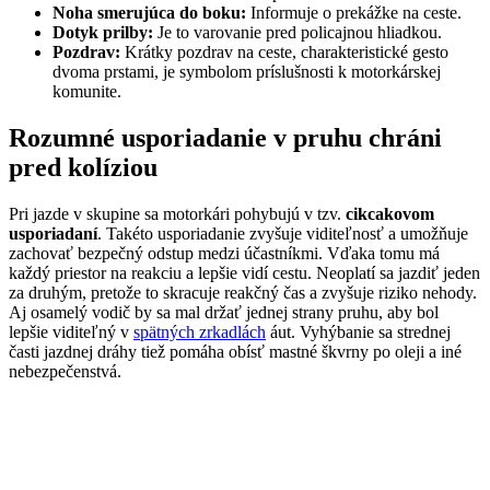
Noha smerujúca do boku:
Informuje o prekážke na ceste.
Dotyk prilby:
Je to varovanie pred policajnou hliadkou.
Pozdrav:
Krátky pozdrav na ceste, charakteristické gesto
dvoma prstami, je symbolom príslušnosti k motorkárskej
komunite.
Rozumné usporiadanie v pruhu chráni
pred kolíziou
Pri jazde v skupine sa motorkári pohybujú v tzv.
cikcakovom
usporiadaní
. Takéto usporiadanie zvyšuje viditeľnosť a umožňuje
zachovať bezpečný odstup medzi účastníkmi. Vďaka tomu má
každý priestor na reakciu a lepšie vidí cestu. Neoplatí sa jazdiť jeden
za druhým, pretože to skracuje reakčný čas a zvyšuje riziko nehody.
Aj osamelý vodič by sa mal držať jednej strany pruhu, aby bol
lepšie viditeľný v
spätných zrkadlách
áut. Vyhýbanie sa strednej
časti jazdnej dráhy tiež pomáha obísť mastné škvrny po oleji a iné
nebezpečenstvá.