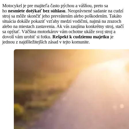
Motocykel je pre majiteľa často pýchou a vášňou, preto sa
ho
nesmiete dotýkať bez súhlasu
. Neoprávnené sadanie na cudzí
stroj sa môže skončiť jeho prevrátením alebo poškodením. Takáto
situácia dokáže pokaziť vzťahy medzi vodičmi, najmä na zrazoch
alebo na miestach zastavenia. Ak vás zaujíma konkrétny stroj, stačí
sa opýtať. Väčšina motorkárov vám ochotne ukáže svoj stroj a
dovolí vám urobiť si fotku.
Rešpekt k cudziemu majetku
je
jednou z najdôležitejších zásad v tejto komunite.