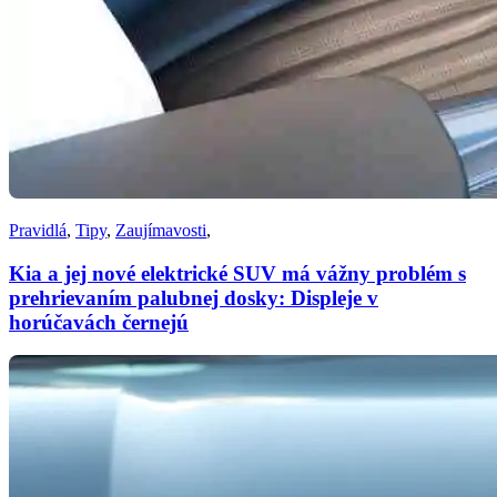
Pravidlá
,
Tipy
,
Zaujímavosti
,
Kia a jej nové elektrické SUV má vážny problém s
prehrievaním palubnej dosky: Displeje v
horúčavách černejú