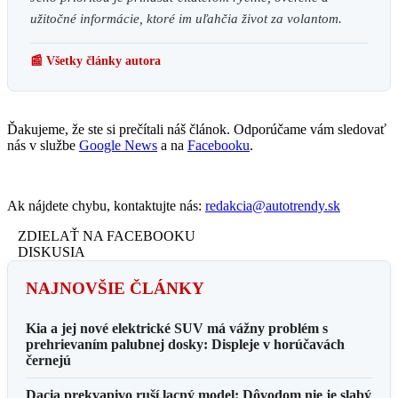
užitočné informácie, ktoré im uľahčia život za volantom.
📰 Všetky články autora
Ďakujeme, že ste si prečítali náš článok. Odporúčame vám sledovať
nás v službe
Google News
a na
Facebooku
.
Ak nájdete chybu, kontaktujte nás:
redakcia@autotrendy.sk
ZDIELAŤ NA FACEBOOKU
DISKUSIA
NAJNOVŠIE ČLÁNKY
Kia a jej nové elektrické SUV má vážny problém s
prehrievaním palubnej dosky: Displeje v horúčavách
černejú
Dacia prekvapivo ruší lacný model: Dôvodom nie je slabý