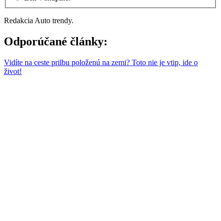
Redakcia Auto trendy.
Odporúčané články:
Vidíte na ceste prilbu položenú na zemi? Toto nie je vtip, ide o
život!