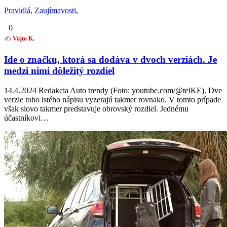
Pravidlá
,
Zaujímavosti
,
0
✍️
Vojto K.
Ide o značku, ktorá sa dodáva v dvoch verziách. Je
medzi nimi dôležitý rozdiel
14.4.2024 Redakcia Auto trendy (Foto: youtube.com/@telKE). Dve
verzie toho istého nápisu vyzerajú takmer rovnako. V tomto prípade
však slovo takmer predstavuje obrovský rozdiel. Jednému
účastníkovi…