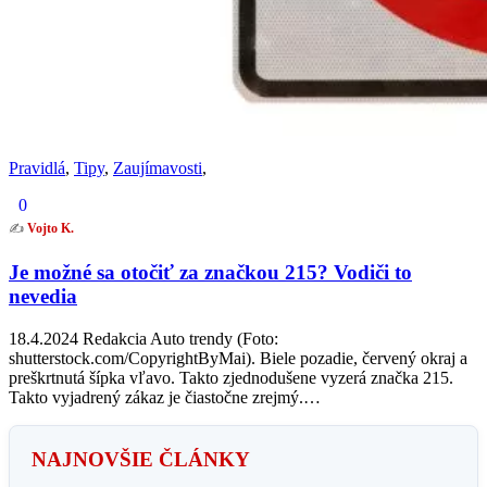
Pravidlá
,
Tipy
,
Zaujímavosti
,
0
✍️
Vojto K.
Je možné sa otočiť za značkou 215? Vodiči to
nevedia
18.4.2024 Redakcia Auto trendy (Foto:
shutterstock.com/CopyrightByMai). Biele pozadie, červený okraj a
preškrtnutá šípka vľavo. Takto zjednodušene vyzerá značka 215.
Takto vyjadrený zákaz je čiastočne zrejmý.…
NAJNOVŠIE ČLÁNKY