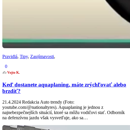
Pravidlá
,
Tipy
,
Zaujímavosti
,
0
✍️
Vojto K.
Keď dostanete aquaplaning, máte zrýchľovať alebo
brzdiť?
21.4.2024 Redakcia Auto trendy (Foto:
youtube.com/@nationaltyres). Aquaplaning je jednou z
najnebezpečnejších situácií, ktoré sa môžu vodičovi stať. Odborník
na defenzívnu jazdu však vysvetľuje, ako sa…