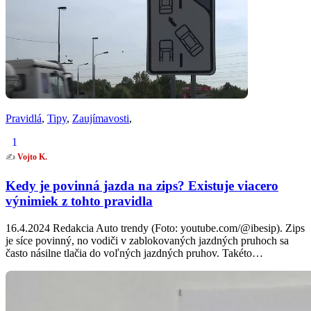
Pravidlá
,
Tipy
,
Zaujímavosti
,
1
✍️
Vojto K.
Kedy je povinná jazda na zips? Existuje viacero
výnimiek z tohto pravidla
16.4.2024 Redakcia Auto trendy (Foto: youtube.com/@ibesip). Zips
je síce povinný, no vodiči v zablokovaných jazdných pruhoch sa
často násilne tlačia do voľných jazdných pruhov. Takéto…