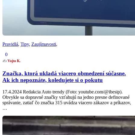
Pravidlá
,
Tipy
,
Zaujímavosti
,
0
✍️
Vojto K.
Značka, ktorá ukladá viacero obmedzení súčasne.
Ak ich nepoznáte, koledujete si o pokutu
17.4.2024 Redakcia Auto trendy (Foto: youtube.com/@ibesip).
Obvykle sa dopravné značky vzťahujú na jedno presne definované
správanie, zatiaľ čo značka 315 uvádza viacero zákazov a príkazov,
…