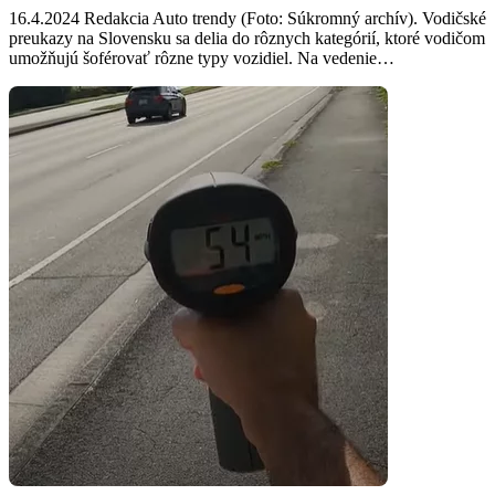
16.4.2024 Redakcia Auto trendy (Foto: Súkromný archív). Vodičské
preukazy na Slovensku sa delia do rôznych kategórií, ktoré vodičom
umožňujú šoférovať rôzne typy vozidiel. Na vedenie…