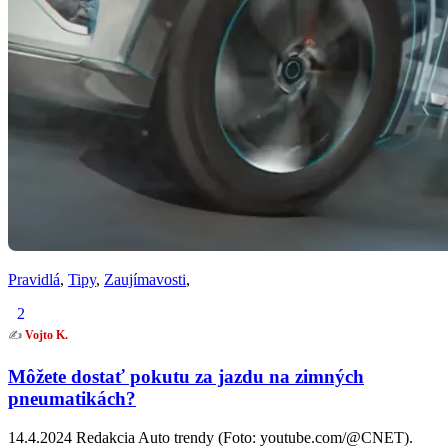
Pravidlá
,
Tipy
,
Zaujímavosti
,
2
✍️
Vojto K.
Môžete dostať pokutu za jazdu na zimných
pneumatikách?
14.4.2024 Redakcia Auto trendy (Foto: youtube.com/@CNET).