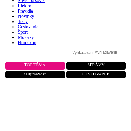
Suv/Crossover
Elektro
Pravidlá
Novinky
Testy
Cestovanie
Šport
Motorky
Horoskop
TOP TÉMA
SPRÁVY
Zaujímavosti
CESTOVANIE