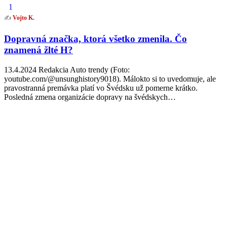
1
✍️
Vojto K.
Dopravná značka, ktorá všetko zmenila. Čo
znamená žlté H?
13.4.2024 Redakcia Auto trendy (Foto:
youtube.com/@unsunghistory9018). Málokto si to uvedomuje, ale
pravostranná premávka platí vo Švédsku už pomerne krátko.
Posledná zmena organizácie dopravy na švédskych…