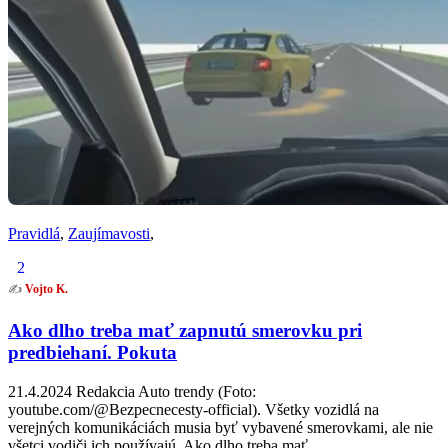
Pravidlá
,
Zaujímavosti
,
2
✍️
Vojto K.
Ako dlho treba mať zapnutú smerovku pri
predbiehaní. Pokuta
21.4.2024 Redakcia Auto trendy (Foto:
youtube.com/@Bezpecnecesty-official). Všetky vozidlá na
verejných komunikáciách musia byť vybavené smerovkami, ale nie
všetci vodiči ich používajú. Ako dlho treba mať…