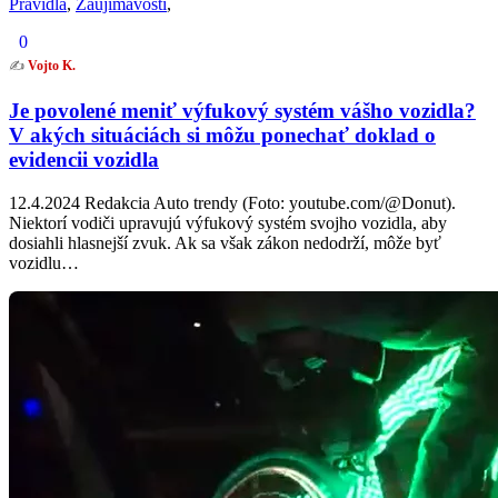
Pravidlá
,
Zaujímavosti
,
0
✍️
Vojto K.
Je povolené meniť výfukový systém vášho vozidla?
V akých situáciách si môžu ponechať doklad o
evidencii vozidla
12.4.2024 Redakcia Auto trendy (Foto: youtube.com/@Donut).
Niektorí vodiči upravujú výfukový systém svojho vozidla, aby
dosiahli hlasnejší zvuk. Ak sa však zákon nedodrží, môže byť
vozidlu…