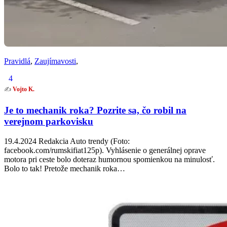
Pravidlá
,
Zaujímavosti
,
4
✍️
Vojto K.
Je to mechanik roka? Pozrite sa, čo robil na
verejnom parkovisku
19.4.2024 Redakcia Auto trendy (Foto:
facebook.com/rumskifiat125p). Vyhlásenie o generálnej oprave
motora pri ceste bolo doteraz humornou spomienkou na minulosť.
Bolo to tak! Pretože mechanik roka…