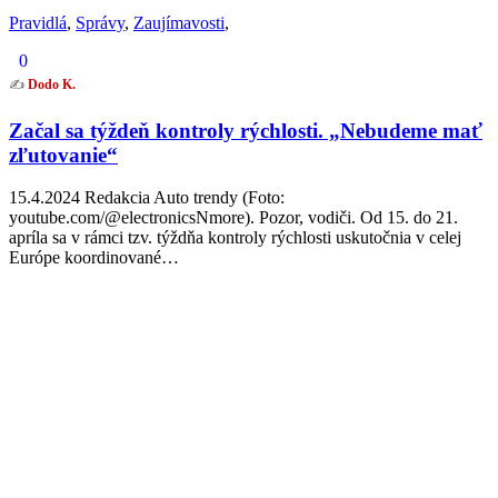
Pravidlá
,
Správy
,
Zaujímavosti
,
0
✍️
Dodo K.
Začal sa týždeň kontroly rýchlosti. „Nebudeme mať
zľutovanie“
15.4.2024 Redakcia Auto trendy (Foto:
youtube.com/@electronicsNmore). Pozor, vodiči. Od 15. do 21.
apríla sa v rámci tzv. týždňa kontroly rýchlosti uskutočnia v celej
Európe koordinované…