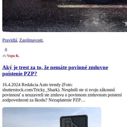
Pravidlá
,
Zaujímavosti
,
0
✍️
Vojto K.
Aký je trest za to, že nemáte povinné zmluvne
poistenie PZP?
16.4.2024 Redakcia Auto trendy (Foto:
shutterstock.com/Tricky_Shark). Nesplnili ste si svoju zákonnú
povinnosť a neuzavreli ste zmluvu o povinnom zmluvnom poistení
zodpovednosti za škodu? Nezaplatenie PZP…