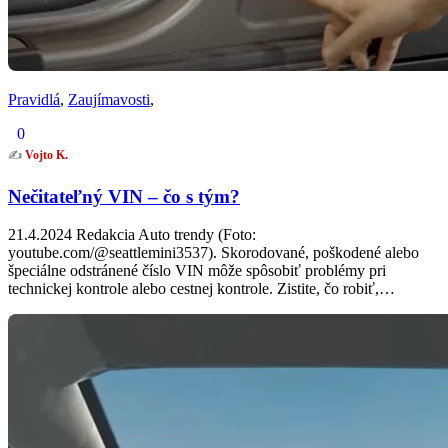
Pravidlá
,
Zaujímavosti
,
0
✍️
Vojto K.
Nečitateľný VIN – čo s tým?
21.4.2024 Redakcia Auto trendy (Foto:
youtube.com/@seattlemini3537). Skorodované, poškodené alebo
špeciálne odstránené číslo VIN môže spôsobiť problémy pri
technickej kontrole alebo cestnej kontrole. Zistite, čo robiť,…