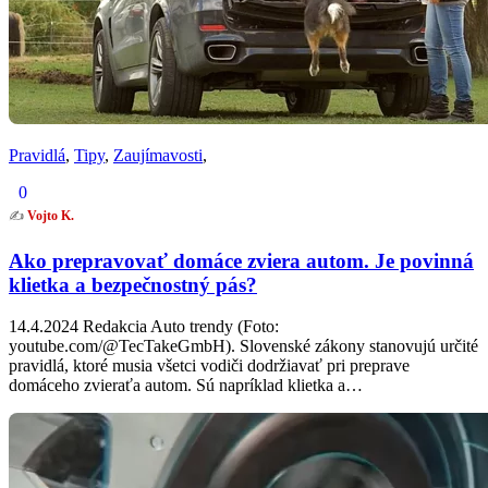
Pravidlá
,
Tipy
,
Zaujímavosti
,
0
✍️
Vojto K.
Ako prepravovať domáce zviera autom. Je povinná
klietka a bezpečnostný pás?
14.4.2024 Redakcia Auto trendy (Foto:
youtube.com/@TecTakeGmbH). Slovenské zákony stanovujú určité
pravidlá, ktoré musia všetci vodiči dodržiavať pri preprave
domáceho zvieraťa autom. Sú napríklad klietka a…