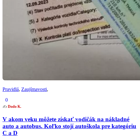
Pravidlá
,
Zaujímavosti
,
0
✍️
Dodo K.
V akom veku môžete získať vodičák na nákladné
auto a autobus. Koľko stojí autoškola pre kategóriu
C a D