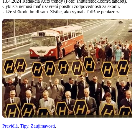
13.4.2024 Redakcia Auto trendy (Foto: shutterstock.com/Standret).
Cyklista nemusí mať uzavretú poistku zodpovednosti za škodu,
takže si škodu hradí sám. Zistite, ako vymáhať dlžné peniaze za…
Pravidlá
,
Tipy
,
Zaujímavosti
,