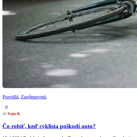
Pravidlá
,
Zaujímavosti
,
0
✍️
Vojto K.
Čo robiť, keď cyklista poškodí auto?