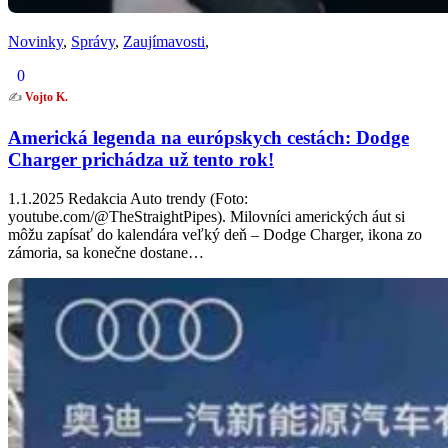
Novinky
,
Správy
,
Zaujímavosti
,
0
✍️
Vojto K.
Americká legenda na európskych cestách: Dodge
Charger prichádza už tento rok!
1.1.2025 Redakcia Auto trendy (Foto:
youtube.com/@TheStraightPipes). Milovníci amerických áut si
môžu zapísať do kalendára veľký deň – Dodge Charger, ikona zo
zámoria, sa konečne dostane…