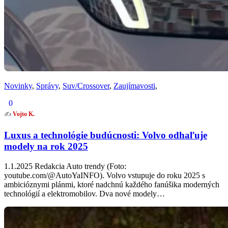
Novinky
,
Správy
,
Suv/Crossover
,
Zaujímavosti
,
0
✍️
Vojto K.
Luxus a technológie budúcnosti: Volvo odhaľuje
modely na rok 2025
1.1.2025 Redakcia Auto trendy (Foto:
youtube.com/@AutoYaINFO). Volvo vstupuje do roku 2025 s
ambicióznymi plánmi, ktoré nadchnú každého fanúšika moderných
technológií a elektromobilov. Dva nové modely…