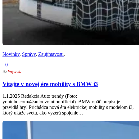
Novinky
,
Správy
,
Zaujímavosti
,
0
✍️
Vojto K.
Vitajte v novej ére mobility s BMW i3
1.1.2025 Redakcia Auto trendy (Foto:
youtube.com/@autoevolutionofficial). BMW opäť prepisuje
pravidlá hry! Prichádza nová éra elektrickej mobility s modelom i3,
ktorý ukáže svetu, ako vyzerá spojenie…