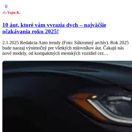
0
✍️
Vojto K.
10 áut, ktoré vám vyrazia dych – najväčšie
očakávania roku 2025!
2.1.2025 Redakcia Auto trendy (Foto: Súkromný archív). Rok 2025
bude naozaj výnimočný pre všetkých milovníkov áut. Čakajú nás
nové modely, od kompaktných mestských vozidiel cez…