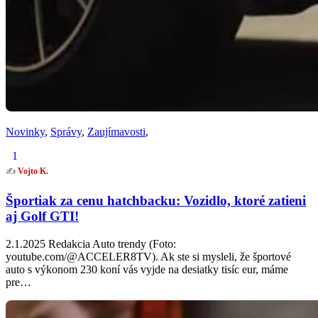
Novinky
,
Správy
,
Zaujímavosti
,
1
✍️
Vojto K.
Športiak za cenu hatchbacku: Vozidlo, ktoré zatieni
aj Golf GTI!
2.1.2025 Redakcia Auto trendy (Foto:
youtube.com/@ACCELER8TV). Ak ste si mysleli, že športové
auto s výkonom 230 koní vás vyjde na desiatky tisíc eur, máme
pre…