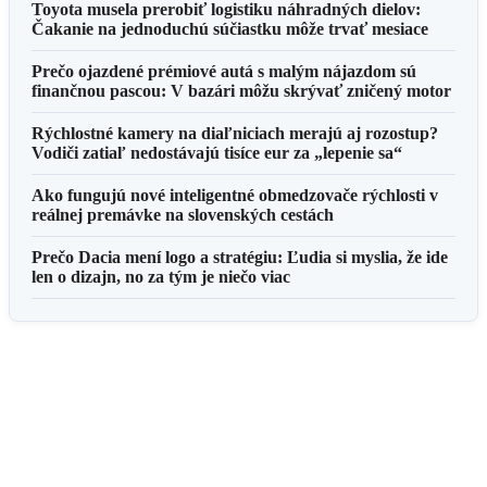
Toyota musela prerobiť logistiku náhradných dielov:
Čakanie na jednoduchú súčiastku môže trvať mesiace
Prečo ojazdené prémiové autá s malým nájazdom sú
finančnou pascou: V bazári môžu skrývať zničený motor
Rýchlostné kamery na diaľniciach merajú aj rozostup?
Vodiči zatiaľ nedostávajú tisíce eur za „lepenie sa“
Ako fungujú nové inteligentné obmedzovače rýchlosti v
reálnej premávke na slovenských cestách
Prečo Dacia mení logo a stratégiu: Ľudia si myslia, že ide
len o dizajn, no za tým je niečo viac