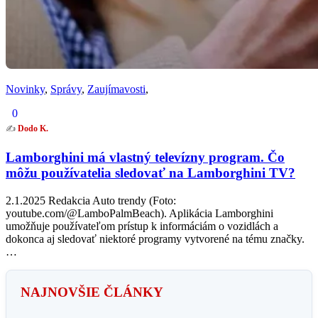
Novinky
,
Správy
,
Zaujímavosti
,
0
✍️
Dodo K.
Lamborghini má vlastný televízny program. Čo
môžu používatelia sledovať na Lamborghini TV?
2.1.2025 Redakcia Auto trendy (Foto:
youtube.com/@LamboPalmBeach). Aplikácia Lamborghini
umožňuje používateľom prístup k informáciám o vozidlách a
dokonca aj sledovať niektoré programy vytvorené na tému značky.
…
NAJNOVŠIE ČLÁNKY