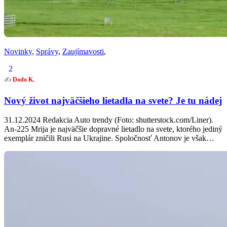
Novinky
,
Správy
,
Zaujímavosti
,
2
✍️
Dodo K.
Nový život najväčšieho lietadla na svete? Je tu nádej
31.12.2024 Redakcia Auto trendy (Foto: shutterstock.com/Liner).
An-225 Mrija je najväčšie dopravné lietadlo na svete, ktorého jediný
exemplár zničili Rusi na Ukrajine. Spoločnosť Antonov je však…