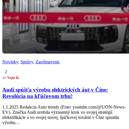
Novinky
,
Správy
,
Zaujímavosti
,
2
✍️
Vojto K.
Audi spúšťa výrobu elektrických áut v Číne:
Revolúcia na kľúčovom trhu!
1.1.2025 Redakcia Auto trendy (Foto: youtube.com/@UON-News-
EV). Značka Audi urobila významný krok vo svojej stratégií
elektrifikácie a vo svojej novej, špičkovej továrni v Číne spustila
výrobu…