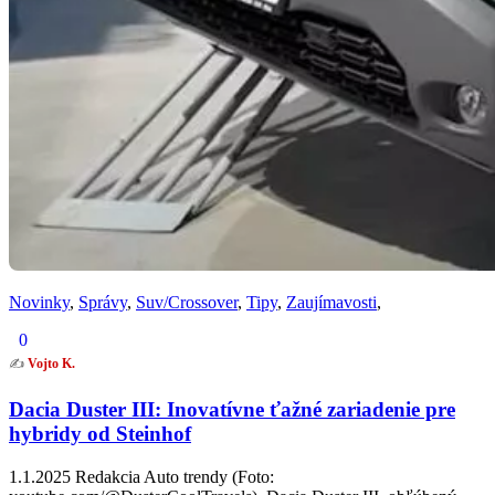
Novinky
,
Správy
,
Suv/Crossover
,
Tipy
,
Zaujímavosti
,
0
✍️
Vojto K.
Dacia Duster III: Inovatívne ťažné zariadenie pre
hybridy od Steinhof
1.1.2025 Redakcia Auto trendy (Foto: