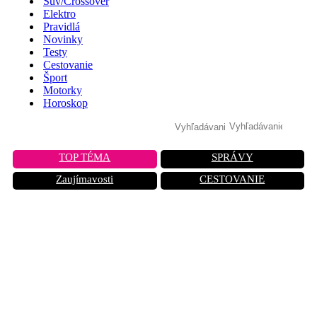
Suv/Crossover
Elektro
Pravidlá
Novinky
Testy
Cestovanie
Šport
Motorky
Horoskop
TOP TÉMA
SPRÁVY
Zaujímavosti
CESTOVANIE