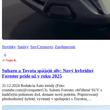
Novinky
,
Správy
,
Suv/Crossover
,
Zaujímavosti
,
0
✍️
Vojto K.
Subaru a Toyota spájajú sily: Nový hybridný
Forester príde už v roku 2025
31.12.2024 Redakcia Auto trendy (Foto:
youtube.com/@crospotter13). Subaru Forester, obľúbené SUV s
tradičným pohonom 4x4, dostane novú podobu. Pripravovaný
plnohodnotný hybrid, vyvinutý v spolupráci s Toyotou,…