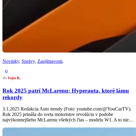
Novinky
,
Správy
,
Zaujímavosti
,
0
✍️
Vojto K.
Rok 2025 patrí McLarenu: Hyperauta, ktoré lámu
rekordy
3.1.2025 Redakcia Auto trendy (Foto: youtube.com/@YouCarTV).
Rok 2025 prináša do sveta motoristov revolúciu v podobe
najvýkonnejšieho McLarenu všetkých čias – modelu W1. A to nie…