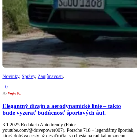
Novinky
,
Správy
,
Zaujímavosti
,
0
✍️
Vojto K.
Elegantný dizajn a aerodynamické línie – takto
bude vyzerať budúcnosť športových áut.
3.1.2025 Redakcia Auto trendy (Foto:
youtube.com/@drivepower007). Porsche 718 – legendárny športiak,
ktorý dobýva cesty už desaťročia, sa chystá na radikálnu zmenu.