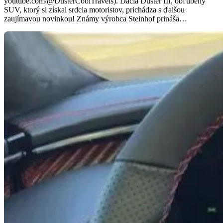
youtube.com/@DusterCoolTravels). Dacia Duster III, obľúbený
SUV, ktorý si získal srdcia motoristov, prichádza s ďalšou
zaujímavou novinkou! Známy výrobca Steinhof prináša…