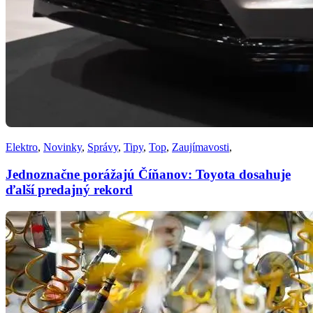
Elektro
,
Novinky
,
Správy
,
Tipy
,
Top
,
Zaujímavosti
,
Jednoznačne porážajú Číňanov: Toyota dosahuje
ďalší predajný rekord