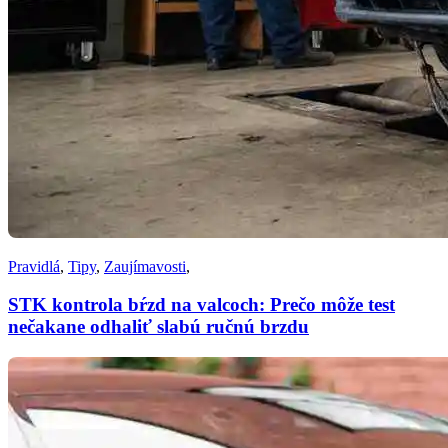
Pravidlá
,
Tipy
,
Zaujímavosti
,
STK kontrola bŕzd na valcoch: Prečo môže test
nečakane odhaliť slabú ručnú brzdu