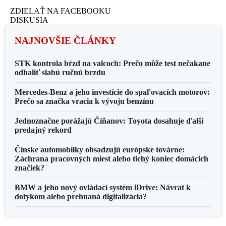
ZDIELAŤ NA FACEBOOKU
DISKUSIA
NAJNOVŠIE ČLÁNKY
STK kontrola bŕzd na valcoch: Prečo môže test nečakane
odhaliť slabú ručnú brzdu
Mercedes-Benz a jeho investície do spaľovacích motorov:
Prečo sa značka vracia k vývoju benzínu
Jednoznačne porážajú Číňanov: Toyota dosahuje ďalší
predajný rekord
Čínske automobilky obsadzujú európske továrne:
Záchrana pracovných miest alebo tichý koniec domácich
značiek?
BMW a jeho nový ovládací systém iDrive: Návrat k
dotykom alebo prehnaná digitalizácia?