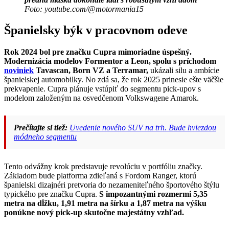
Foto: youtube.com/@motormania15
Španielsky býk v pracovnom odeve
Rok 2024 bol pre značku Cupra mimoriadne úspešný.
Modernizácia modelov Formentor a Leon, spolu s príchodom
noviniek
Tavascan, Born VZ a Terramar,
ukázali silu a ambície
španielskej automobilky. No zdá sa, že rok 2025 prinesie ešte väčšie
prekvapenie. Cupra plánuje vstúpiť do segmentu pick-upov s
modelom založeným na osvedčenom Volkswagene Amarok.
Prečítajte si tiež:
Uvedenie nového SUV na trh. Bude hviezdou
módneho segmentu
Tento odvážny krok predstavuje revolúciu v portfóliu značky.
Základom bude platforma zdieľaná s Fordom Ranger, ktorú
španielski dizajnéri pretvoria do nezameniteľného športového štýlu
typického pre značku Cupra.
S impozantnými rozmermi 5,35
metra na dĺžku, 1,91 metra na šírku a 1,87 metra na výšku
ponúkne nový pick-up skutočne majestátny vzhľad.