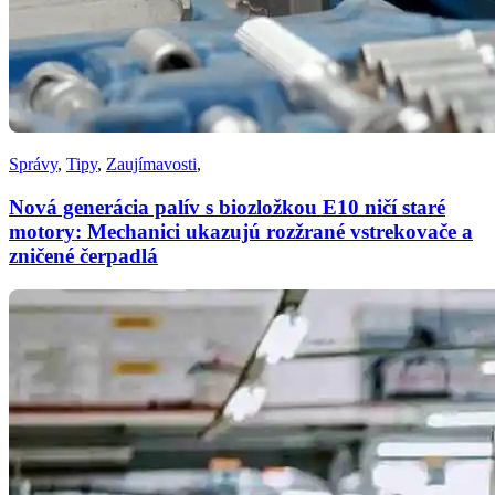
Správy
,
Tipy
,
Zaujímavosti
,
Nová generácia palív s biozložkou E10 ničí staré
motory: Mechanici ukazujú rozžrané vstrekovače a
zničené čerpadlá