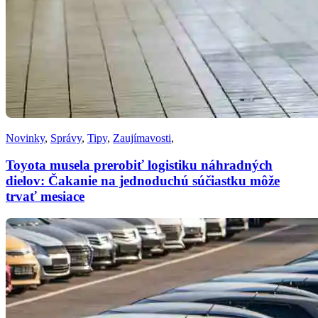
Novinky
,
Správy
,
Tipy
,
Zaujímavosti
,
Toyota musela prerobiť logistiku náhradných
dielov: Čakanie na jednoduchú súčiastku môže
trvať mesiace