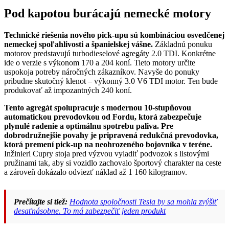
Pod kapotou burácajú nemecké motory
Technické riešenia nového pick-upu sú kombináciou osvedčenej
nemeckej spoľahlivosti a španielskej vášne.
Základnú ponuku
motorov predstavujú turbodieselové agregáty 2.0 TDI. Konkrétne
ide o verzie s výkonom 170 a 204 koní. Tieto motory určite
uspokoja potreby náročných zákazníkov. Navyše do ponuky
pribudne skutočný klenot – výkonný 3.0 V6 TDI motor. Ten bude
produkovať až impozantných 240 koní.
Tento agregát spolupracuje s modernou 10-stupňovou
automatickou prevodovkou od Fordu, ktorá zabezpečuje
plynulé radenie a optimálnu spotrebu paliva. Pre
dobrodružnejšie povahy je pripravená redukčná prevodovka,
ktorá premení pick-up na neohrozeného bojovníka v teréne.
Inžinieri Cupry stoja pred výzvou vyladiť podvozok s listovými
pružinami tak, aby si vozidlo zachovalo športový charakter na ceste
a zároveň dokázalo odviezť náklad až 1 160 kilogramov.
Prečítajte si tiež:
Hodnota spoločnosti Tesla by sa mohla zvýšiť
desaťnásobne. To má zabezpečiť jeden produkt