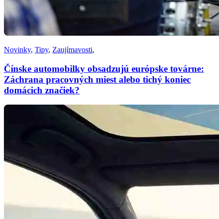
Novinky
,
Tipy
,
Zaujímavosti
,
Čínske automobilky obsadzujú európske továrne:
Záchrana pracovných miest alebo tichý koniec
domácich značiek?