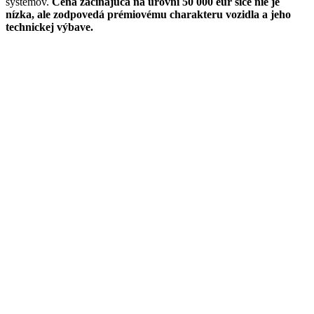
systémov.
Cena začínajúca na úrovni 50 000 eur síce nie je
nízka, ale zodpovedá prémiovému charakteru vozidla a jeho
technickej výbave.