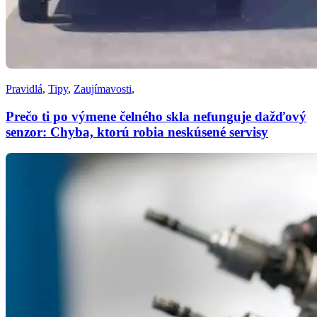
Pravidlá
,
Tipy
,
Zaujímavosti
,
Prečo ti po výmene čelného skla nefunguje dažďový
senzor: Chyba, ktorú robia neskúsené servisy