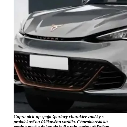
Cupra pick-up spája športový charakter značky s
praktickosťou úžitkového vozidla. Charakteristická
predná maska dokonale ladí s robustným vzhľadom