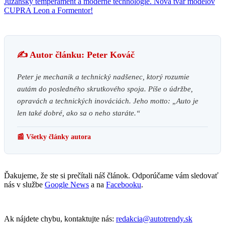
Južanský temperament a moderné technológie. Nová tvár modelov
CUPRA Leon a Formentor!
✍️ Autor článku: Peter Kováč
Peter je mechanik a technický nadšenec, ktorý rozumie
autám do posledného skrutkového spoja. Píše o údržbe,
opravách a technických inováciách. Jeho motto: „Auto je
len také dobré, ako sa o neho staráte.“
📰 Všetky články autora
Ďakujeme, že ste si prečítali náš článok. Odporúčame vám sledovať
nás v službe
Google News
a na
Facebooku
.
Ak nájdete chybu, kontaktujte nás:
redakcia@autotrendy.sk