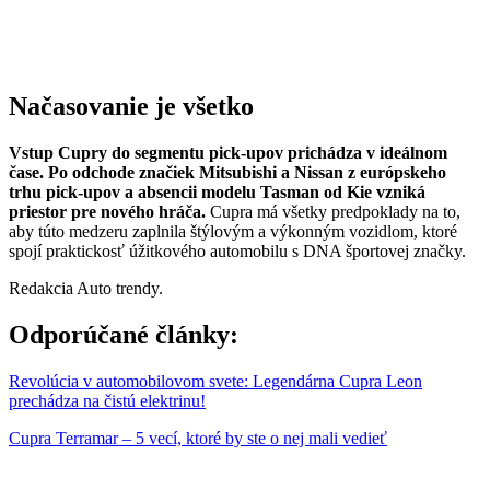
Načasovanie je všetko
Vstup Cupry do segmentu pick-upov prichádza v ideálnom
čase. Po odchode značiek Mitsubishi a Nissan z európskeho
trhu pick-upov a absencii modelu Tasman od Kie vzniká
priestor pre nového hráča.
Cupra má všetky predpoklady na to,
aby túto medzeru zaplnila štýlovým a výkonným vozidlom, ktoré
spojí praktickosť úžitkového automobilu s DNA športovej značky.
Redakcia Auto trendy.
Odporúčané články:
Revolúcia v automobilovom svete: Legendárna Cupra Leon
prechádza na čistú elektrinu!
Cupra Terramar – 5 vecí, ktoré by ste o nej mali vedieť