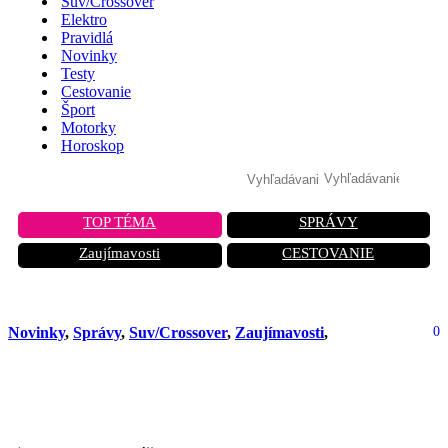
Suv/Crossover
Elektro
Pravidlá
Novinky
Testy
Cestovanie
Šport
Motorky
Horoskop
TOP TÉMA
SPRÁVY
Zaujímavosti
CESTOVANIE
Novinky
,
Správy
,
Suv/Crossover
,
Zaujímavosti
,
0
Šokujúca novinka: Cupra chystá
drsný pick-up pre rok 2025!