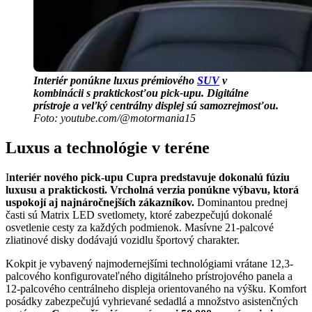
Interiér ponúkne luxus prémiového
SUV
v
kombinácii s praktickosťou pick-upu. Digitálne
prístroje a veľký centrálny displej sú samozrejmosťou.
Foto: youtube.com/@motormania15
Luxus a technológie v teréne
I
nteriér nového pick-upu Cupra predstavuje dokonalú fúziu
luxusu a praktickosti. Vrcholná verzia ponúkne výbavu, ktorá
uspokojí aj najnáročnejších zákazníkov.
Dominantou prednej
časti sú Matrix LED svetlomety, ktoré zabezpečujú dokonalé
osvetlenie cesty za každých podmienok. Masívne 21-palcové
zliatinové disky dodávajú vozidlu športový charakter.
Kokpit je vybavený najmodernejšími technológiami vrátane 12,3-
palcového konfigurovateľného digitálneho prístrojového panela a
12-palcového centrálneho displeja orientovaného na výšku. Komfort
posádky zabezpečujú vyhrievané sedadlá a množstvo asistenčných