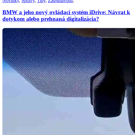
Novinky
,
Správy
,
Tipy
,
Zaujímavosti
,
BMW a jeho nový ovládací systém iDrive: Návrat k
dotykom alebo prehnaná digitalizácia?