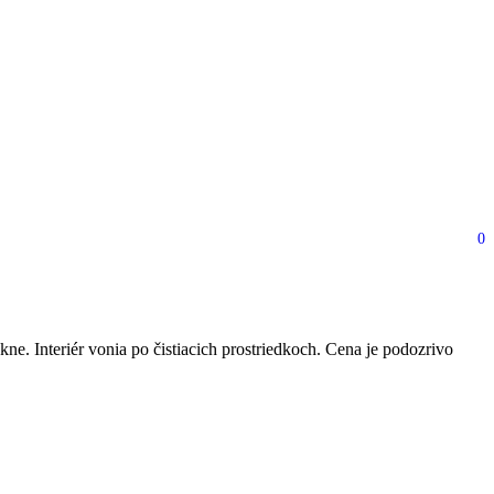
0
však okamžite prezradí
. Interiér vonia po čistiacich prostriedkoch. Cena je podozrivo