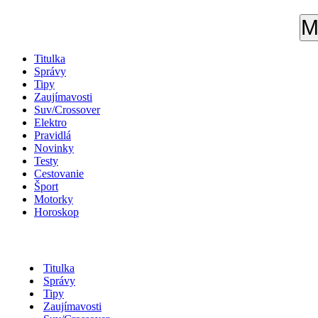
M
Titulka
Správy
Tipy
Zaujímavosti
Suv/Crossover
Elektro
Pravidlá
Novinky
Testy
Cestovanie
Šport
Motorky
Horoskop
Titulka
Správy
Tipy
Zaujímavosti