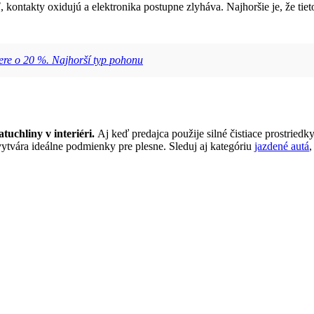
 kontakty oxidujú a elektronika postupne zlyháva. Najhoršie je, že tie
mere o 20 %. Najhorší typ pohonu
tuchliny v interiéri.
Aj keď predajca použije silné čistiace prostriedky
vytvára ideálne podmienky pre plesne. Sleduj aj kategóriu
jazdené autá
,