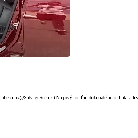
ť ako nové: Tento detail ho 
ube.com/@SalvageSecrets) Na prvý pohľad dokonalé auto. Lak sa leskne