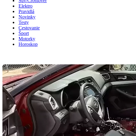
Suv/Crossover
Elektro
Pravidlá
Novinky
Testy
Cestovanie
Šport
Motorky
Horoskop