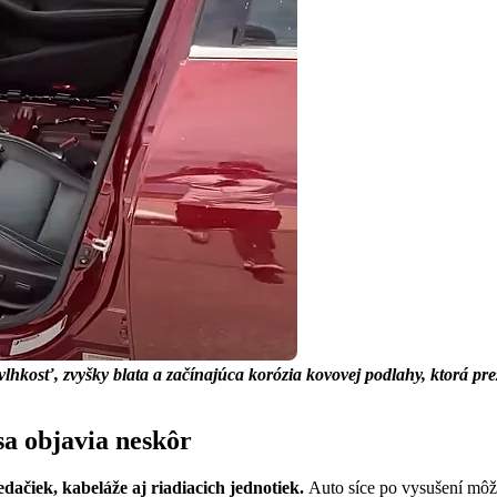
lhkosť, zvyšky blata a začínajúca korózia kovovej podlahy, ktorá pre
sa objavia neskôr
dačiek, kabeláže aj riadiacich jednotiek.
Auto síce po vysušení môže