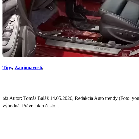
Tipy
,
Zaujímavosti
,
Auto po záplave môže vyzera
✍️ Autor: Tomáš Baláž 14.05.2026, Redakcia Auto trendy (Foto: yout
výhodná. Práve takto často...