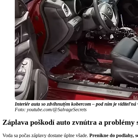
Interiér auta so zdvihnutým kobercom – pod ním je viditeľná v
Foto: youtube.com/@SalvageSecrets
Záplava poškodí auto zvnútra a problémy 
Voda sa počas záplavy dostane úplne všade.
Prenikne do podlahy, se