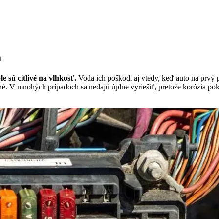
a
e sú citlivé na vlhkosť.
Voda ich poškodí aj vtedy, keď auto na prvý
é. V mnohých prípadoch sa nedajú úplne vyriešiť, pretože korózia pok