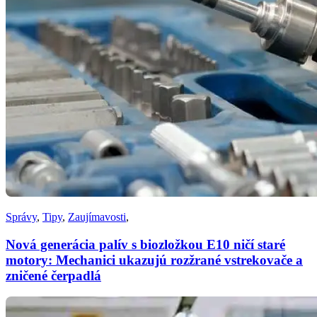
Správy
,
Tipy
,
Zaujímavosti
,
Nová generácia palív s biozložkou E10 ničí staré
motory: Mechanici ukazujú rozžrané vstrekovače a
zničené čerpadlá