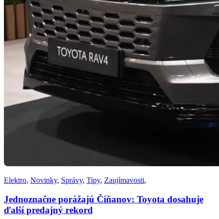
Elektro
,
Novinky
,
Správy
,
Tipy
,
Zaujímavosti
,
Jednoznačne porážajú Číňanov: Toyota dosahuje
ďalší predajný rekord