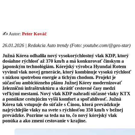
✍️ Autor:
Peter Kováč
26.01.2026 | Redakcia Auto trendy (Foto: youtube.com/@geo-star)
Južná Kórea odhalila nový vysokorýchlostný vlak KDP, ktorý
dosiahne rýchlosť až 370 km/h a má konkurovať čínskym a
japonským technológiám. Kórejský výrobca Hyundai Rotem
vyvinul vlak novej generácie, ktorý kombinuje vysokú rýchlosť
s nízkou spotrebou energie a tichým chodom. Projekt je
súčasťou ambiciózneho plánu Južnej Kórey modernizovať
železničnú infraštruktúru a skrátiť cestovné časy medzi
veľkými mestami. Nový vlak KDP nahradí súčasné vlaky KTX
a ponúkne cestujúcim vyšší komfort a spoľahlivosť. Južná
Kórea tak vstupuje do súťaže s Čínou, ktorá prevádzkuje
najrýchlejšie vlaky na svete s rýchlosťou 350 km/h v bežnej
prevádzke. Pozrime sa teda na to, čo nový kórejský vlak
ponúka a ako zmení cestovanie v krajine.