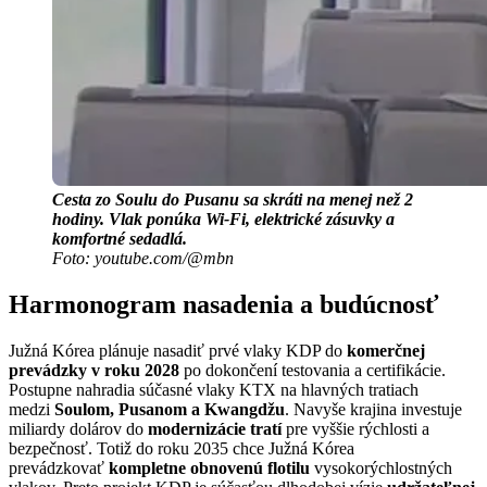
Cesta zo Soulu do Pusanu sa skráti na menej než 2
hodiny. Vlak ponúka Wi-Fi, elektrické zásuvky a
komfortné sedadlá.
Foto: youtube.com/@mbn
Harmonogram nasadenia a budúcnosť
Južná Kórea plánuje nasadiť prvé vlaky KDP do
komerčnej
prevádzky v roku 2028
po dokončení testovania a certifikácie.
Postupne nahradia súčasné vlaky KTX na hlavných tratiach
medzi
Soulom, Pusanom a Kwangdžu
. Navyše krajina investuje
miliardy dolárov do
modernizácie tratí
pre vyššie rýchlosti a
bezpečnosť. Totiž do roku 2035 chce Južná Kórea
prevádzkovať
kompletne obnovenú flotilu
vysokorýchlostných