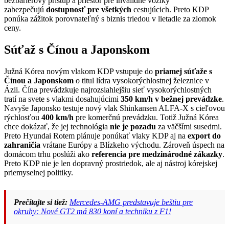
bezbariérový prístup a priestor pre invalidné vozíky
zabezpečujú
dostupnosť pre všetkých
cestujúcich. Preto KDP
ponúka zážitok porovnateľný s biznis triedou v lietadle za zlomok
ceny.
Súťaž s Čínou a Japonskom
Južná Kórea novým vlakom KDP vstupuje do
priamej súťaže s
Čínou a Japonskom
o titul lídra vysokorýchlostnej železnice v
Ázii. Čína prevádzkuje najrozsiahlejšiu sieť vysokorýchlostných
tratí na svete s vlakmi dosahujúcimi
350 km/h v bežnej prevádzke
.
Navyše Japonsko testuje nový vlak Shinkansen ALFA-X s cieľovou
rýchlosťou
400 km/h
pre komerčnú prevádzku. Totiž Južná Kórea
chce dokázať, že jej technológia
nie je pozadu
za väčšími susedmi.
Preto Hyundai Rotem plánuje ponúkať vlaky KDP aj na
export do
zahraničia
vrátane Európy a Blízkeho východu. Zároveň úspech na
domácom trhu poslúži ako
referencia pre medzinárodné zákazky
.
Preto KDP nie je len dopravný prostriedok, ale aj nástroj kórejskej
priemyselnej politiky.
Prečítajte si tiež:
Mercedes-AMG predstavuje beštiu pre
okruhy: Nové GT2 má 830 koní a techniku z F1!