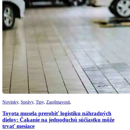
Novinky
,
Správy
,
Tipy
,
Zaujímavosti
,
Toyota musela prerobiť logistiku náhradných
dielov: Čakanie na jednoduchú súčiastku môže
trvať mesiace