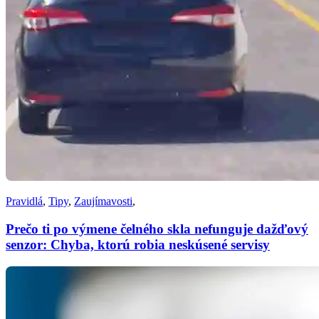
Pravidlá
,
Tipy
,
Zaujímavosti
,
Prečo ti po výmene čelného skla nefunguje dažďový
senzor: Chyba, ktorú robia neskúsené servisy