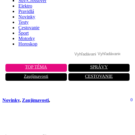
Suv/Crossover
Elektro
Pravidlá
Novinky
Testy
Cestovanie
Šport
Motorky
Horoskop
TOP TÉMA
SPRÁVY
Zaujímavosti
CESTOVANIE
Novinky
,
Zaujímavosti
,
0
Južná Kórea predstavila vlak pre
rýchlosť 370 km/h: Dobiehajú Čínu