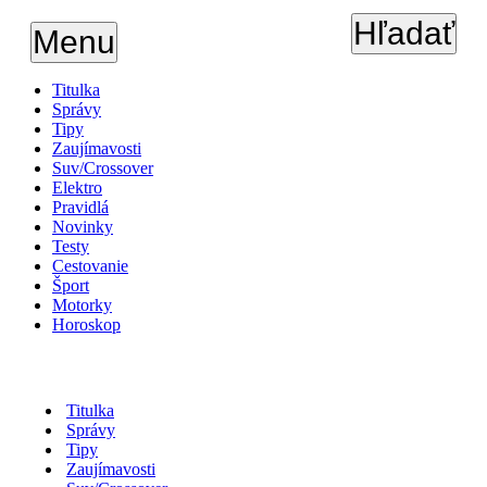
Hľadať
Menu
Titulka
Správy
Tipy
Zaujímavosti
Suv/Crossover
Elektro
Pravidlá
Novinky
Testy
Cestovanie
Šport
Motorky
Horoskop
Titulka
Správy
Tipy
Zaujímavosti