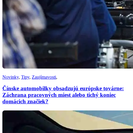
Novinky
,
Tipy
,
Zaujímavosti
,
Čínske automobilky obsadzujú európske továrne:
Záchrana pracovných miest alebo tichý koniec
domácich značiek?