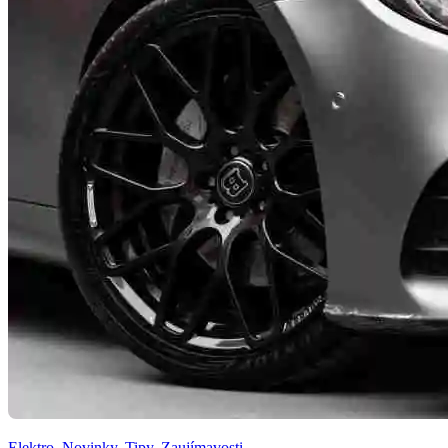
Elektro
,
Novinky
,
Tipy
,
Zaujímavosti
,