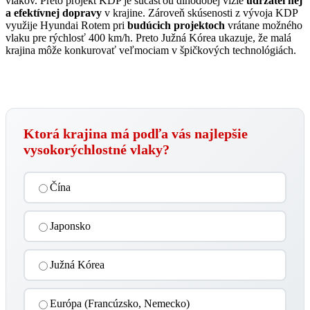
vlakov. Preto projekt KDP je súčasťou dlhodobej vízie
udržateľnej
a efektívnej dopravy
v krajine. Zároveň skúsenosti z vývoja KDP
využije Hyundai Rotem pri
budúcich projektoch
vrátane možného
vlaku pre rýchlosť 400 km/h. Preto Južná Kórea ukazuje, že malá
krajina môže konkurovať veľmociam v špičkových technológiách.
Ktorá krajina má podľa vás najlepšie
vysokorýchlostné vlaky?
Čína
Japonsko
Južná Kórea
Európa (Francúzsko, Nemecko)