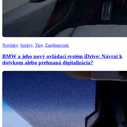
Novinky
,
Správy
,
Tipy
,
Zaujímavosti
,
BMW a jeho nový ovládací systém iDrive: Návrat k
dotykom alebo prehnaná digitalizácia?