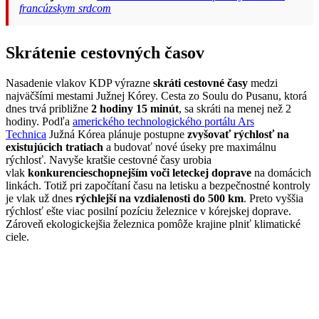
francúzskym srdcom
Skrátenie cestovných časov
Nasadenie vlakov KDP výrazne
skráti cestovné časy
medzi
najväčšími mestami Južnej Kórey. Cesta zo Soulu do Pusanu, ktorá
dnes trvá približne
2 hodiny 15 minút
, sa skráti na menej než 2
hodiny. Podľa
amerického technologického portálu Ars
Technica
Južná Kórea plánuje postupne
zvyšovať rýchlosť na
existujúcich tratiach
a budovať nové úseky pre maximálnu
rýchlosť. Navyše kratšie cestovné časy urobia
vlak
konkurencieschopnejším voči leteckej doprave
na domácich
linkách. Totiž pri započítaní času na letisku a bezpečnostné kontroly
je vlak už dnes
rýchlejší na vzdialenosti do 500 km
. Preto vyššia
rýchlosť ešte viac posilní pozíciu železnice v kórejskej doprave.
Zároveň ekologickejšia železnica pomôže krajine plniť klimatické
ciele.