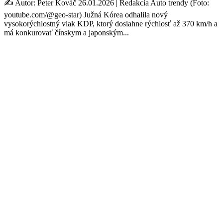
✍️ Autor: Peter Kováč 26.01.2026 | Redakcia Auto trendy (Foto:
youtube.com/@geo-star) Južná Kórea odhalila nový
vysokorýchlostný vlak KDP, ktorý dosiahne rýchlosť až 370 km/h a
má konkurovať čínskym a japonským...