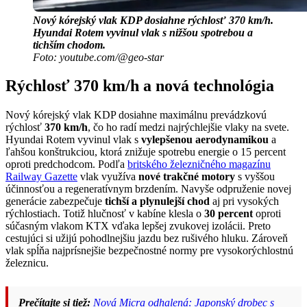
Nový kórejský vlak KDP dosiahne rýchlosť 370 km/h.
Hyundai Rotem vyvinul vlak s nižšou spotrebou a
tichším chodom.
Foto: youtube.com/@geo-star
Rýchlosť 370 km/h a nová technológia
Nový kórejský vlak KDP dosiahne maximálnu prevádzkovú
rýchlosť
370 km/h
, čo ho radí medzi najrýchlejšie vlaky na svete.
Hyundai Rotem vyvinul vlak s
vylepšenou aerodynamikou
a
ľahšou konštrukciou, ktorá znižuje spotrebu energie o 15 percent
oproti predchodcom. Podľa
britského železničného magazínu
Railway Gazette
vlak využíva
nové trakčné motory
s vyššou
účinnosťou a regeneratívnym brzdením. Navyše odpruženie novej
generácie zabezpečuje
tichší a plynulejší chod
aj pri vysokých
rýchlostiach. Totiž hlučnosť v kabíne klesla o
30 percent
oproti
súčasným vlakom KTX vďaka lepšej zvukovej izolácii. Preto
cestujúci si užijú pohodlnejšiu jazdu bez rušivého hluku. Zároveň
vlak spĺňa najprísnejšie bezpečnostné normy pre vysokorýchlostnú
železnicu.
Prečítajte si tiež:
Nová Micra odhalená: Japonský drobec s