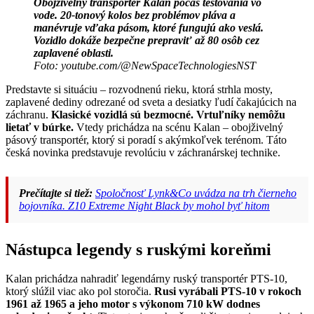
Obojživelný transportér Kalan počas testovania vo
vode. 20-tonový kolos bez problémov pláva a
manévruje vďaka pásom, ktoré fungujú ako veslá.
Vozidlo dokáže bezpečne prepraviť až 80 osôb cez
zaplavené oblasti.
Foto: youtube.com/@NewSpaceTechnologiesNST
Predstavte si situáciu – rozvodnenú rieku, ktorá strhla mosty,
zaplavené dediny odrezané od sveta a desiatky ľudí čakajúcich na
záchranu.
Klasické vozidlá sú bezmocné. Vrtuľníky nemôžu
lietať v búrke.
Vtedy prichádza na scénu Kalan – obojživelný
pásový transportér, ktorý si poradí s akýmkoľvek terénom. Táto
česká novinka predstavuje revolúciu v záchranárskej technike.
Prečítajte si tiež:
Spoločnosť Lynk&Co uvádza na trh čierneho
bojovníka. Z10 Extreme Night Black by mohol byť hitom
Nástupca legendy s ruskými koreňmi
Kalan prichádza nahradiť legendárny ruský transportér PTS-10,
ktorý slúžil viac ako pol storočia.
Rusi vyrábali PTS-10 v rokoch
1961 až 1965 a jeho motor s výkonom 710 kW dodnes