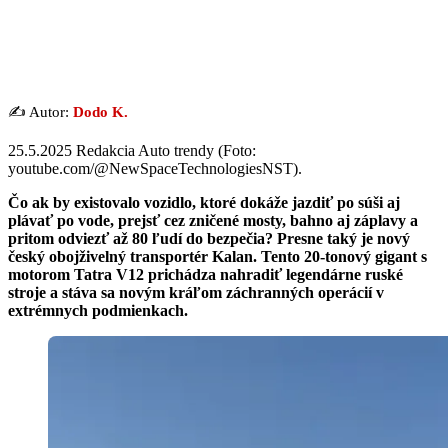
✍️ Autor:
Dodo K.
25.5.2025 Redakcia Auto trendy (Foto:
youtube.com/@NewSpaceTechnologiesNST).
Čo ak by existovalo vozidlo, ktoré dokáže jazdiť po súši aj
plávať po vode, prejsť cez zničené mosty, bahno aj záplavy a
pritom odviezť až 80 ľudí do bezpečia? Presne taký je nový
český obojživelný transportér Kalan. Tento 20-tonový gigant s
motorom Tatra V12 prichádza nahradiť legendárne ruské
stroje a stáva sa novým kráľom záchranných operácií v
extrémnych podmienkach.