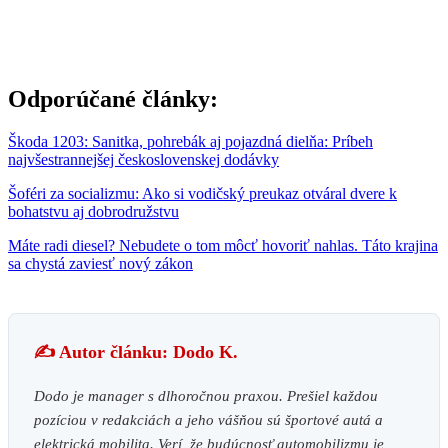
Odporúčané články:
Škoda 1203: Sanitka, pohrebák aj pojazdná dielňa: Príbeh
najvšestrannejšej československej dodávky
Šoféri za socializmu: Ako si vodičský preukaz otváral dvere k
bohatstvu aj dobrodružstvu
Máte radi diesel? Nebudete o tom môcť hovoriť nahlas. Táto krajina
sa chystá zaviesť nový zákon
✍️ Autor článku: Dodo K.
Dodo je manager s dlhoročnou praxou. Prešiel každou
pozíciou v redakciách a jeho vášňou sú športové autá a
elektrická mobilita. Verí, že budúcnosť automobilizmu je