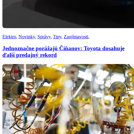
Elektro
,
Novinky
,
Správy
,
Tipy
,
Zaujímavosti
,
Jednoznačne porážajú Číňanov: Toyota dosahuje
ďalší predajný rekord