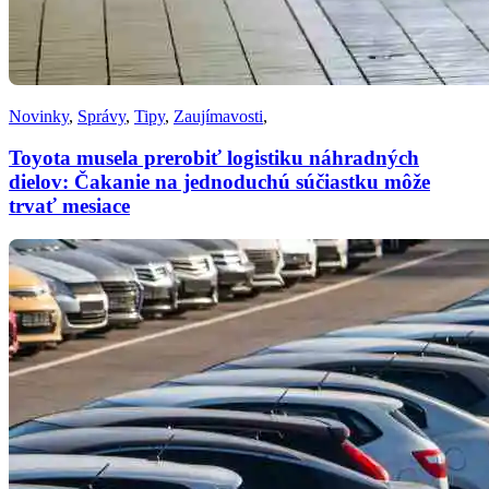
Novinky
,
Správy
,
Tipy
,
Zaujímavosti
,
Toyota musela prerobiť logistiku náhradných
dielov: Čakanie na jednoduchú súčiastku môže
trvať mesiace