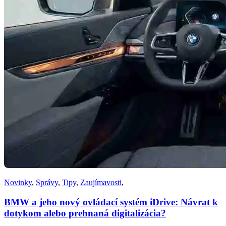
Novinky
,
Správy
,
Tipy
,
Zaujímavosti
,
BMW a jeho nový ovládací systém iDrive: Návrat k
dotykom alebo prehnaná digitalizácia?