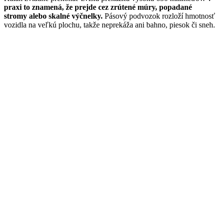
praxi to znamená, že prejde cez zrútené múry, popadané
stromy alebo skalné výčnelky.
Pásový podvozok rozloží hmotnosť
vozidla na veľkú plochu, takže neprekáža ani bahno, piesok či sneh.