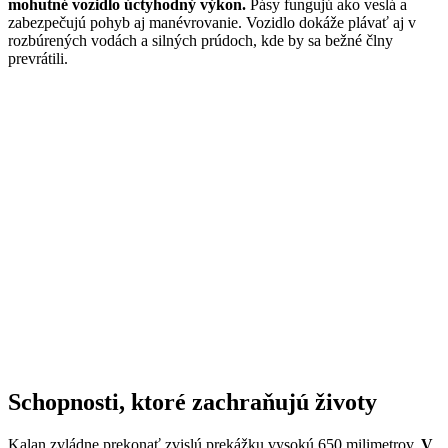
mohutné vozidlo úctyhodný výkon.
Pásy fungujú ako veslá a
zabezpečujú pohyb aj manévrovanie. Vozidlo dokáže plávať aj v
rozbúrených vodách a silných prúdoch, kde by sa bežné člny
prevrátili.
Schopnosti, ktoré zachraňujú životy
Kalan zvládne prekonať zvislú prekážku vysokú 650 milimetrov.
V