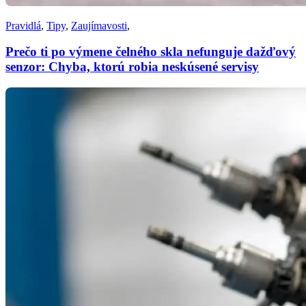
Pravidlá
,
Tipy
,
Zaujímavosti
,
Prečo ti po výmene čelného skla nefunguje dažďový
senzor: Chyba, ktorú robia neskúsené servisy