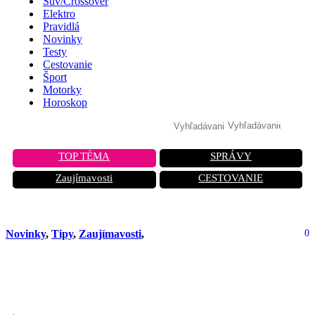
Suv/Crossover
Elektro
Pravidlá
Novinky
Testy
Cestovanie
Šport
Motorky
Horoskop
TOP TÉMA
SPRÁVY
Zaujímavosti
CESTOVANIE
Novinky
,
Tipy
,
Zaujímavosti
,
0
Český zázrak Kalan: Obojživelný
kolos, ktorý zachráni 80 životov naraz