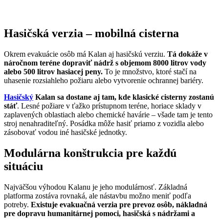
Hasičská verzia – mobilná cisterna
Okrem evakuácie osôb má Kalan aj hasičskú verziu.
Tá dokáže v
náročnom teréne dopraviť nádrž s objemom 8000 litrov vody
alebo 500 litrov hasiacej peny.
To je množstvo, ktoré stačí na
uhasenie rozsiahleho požiaru alebo vytvorenie ochrannej bariéry.
Hasičský
Kalan sa dostane aj tam, kde klasické cisterny zostanú
stáť
. Lesné požiare v ťažko prístupnom teréne, horiace sklady v
zaplavených oblastiach alebo chemické havárie – všade tam je tento
stroj nenahraditeľný. Posádka môže hasiť priamo z vozidla alebo
zásobovať vodou iné hasičské jednotky.
Modulárna konštrukcia pre každú
situáciu
Najväčšou výhodou Kalanu je jeho modulárnosť. Základná
platforma zostáva rovnaká, ale nástavbu možno meniť podľa
potreby.
Existuje evakuačná verzia pre prevoz osôb, nákladná
pre dopravu humanitárnej pomoci, hasičská s nádržami a