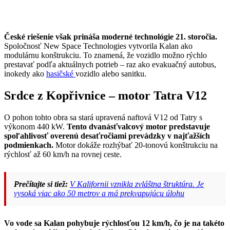
České riešenie však prináša moderné technológie 21. storočia.
Spoločnosť New Space Technologies vytvorila Kalan ako
modulárnu konštrukciu. To znamená, že vozidlo možno rýchlo
prestavať podľa aktuálnych potrieb – raz ako evakuačný autobus,
inokedy ako
hasičské
vozidlo alebo sanitku.
Srdce z Kopřivnice – motor Tatra V12
O pohon tohto obra sa stará upravená naftová V12 od Tatry s
výkonom 440 kW.
Tento dvanásťvalcový motor predstavuje
spoľahlivosť overenú desaťročiami prevádzky v najťažších
podmienkach.
Motor dokáže rozhýbať 20-tonovú konštrukciu na
rýchlosť až 60 km/h na rovnej ceste.
Prečítajte si tiež:
V Kalifornii vznikla zvláštna štruktúra. Je
vysoká viac ako 50 metrov a má prekvapujúcu úlohu
Vo vode sa Kalan pohybuje rýchlosťou 12 km/h, čo je na takéto