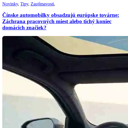
Novinky
,
Tipy
,
Zaujímavosti
,
Čínske automobilky obsadzujú európske továrne:
Záchrana pracovných miest alebo tichý koniec
domácich značiek?