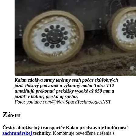
Kalan zdoláva strmý terénny svah počas skúšobných
jázd. Pásový podvozok a výkonný motor Tatra V12
umožňujú prekonať prekážky vysoké až 650 mm a
jazdiť v bahne, piesku aj snehu.
Foto: youtube.com/@NewSpaceTechnologiesNST
Záver
Český obojživelný transportér Kalan predstavuje budúcnosť
záchranárskej
techniky.
Kombinuje osvedčené riešenia s