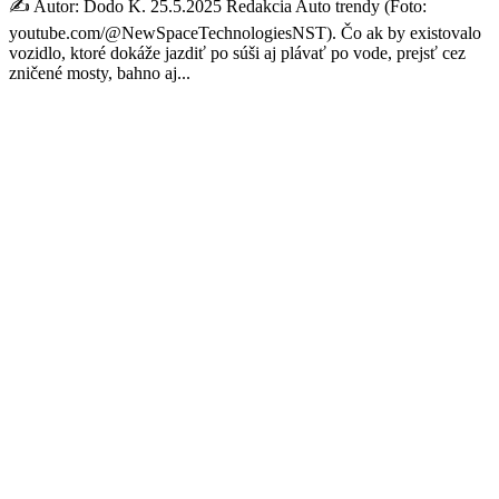
✍️ Autor: Dodo K. 25.5.2025 Redakcia Auto trendy (Foto:
youtube.com/@NewSpaceTechnologiesNST). Čo ak by existovalo
vozidlo, ktoré dokáže jazdiť po súši aj plávať po vode, prejsť cez
zničené mosty, bahno aj...