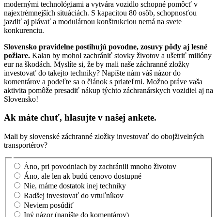
modernými technológiami a vytvára vozidlo schopné pomôcť v
najextrémnejších situáciách. S kapacitou 80 osôb, schopnosťou
jazdiť aj plávať a modulárnou konštrukciou nemá na svete
konkurenciu.
Slovensko pravidelne postihujú povodne, zosuvy pôdy aj lesné
požiare.
Kalan by mohol zachrániť stovky životov a ušetriť milióny
eur na škodách. Myslíte si, že by mali naše záchranné zložky
investovať do takejto techniky? Napíšte nám váš názor do
komentárov a podeľte sa o článok s priateľmi. Možno práve vaša
aktivita pomôže presadiť nákup týchto záchranárskych vozidiel aj na
Slovensko!
Ak máte chuť, hlasujte v našej ankete.
Mali by slovenské záchranné zložky investovať do obojživelných
transportérov?
Áno, pri povodniach by zachránili mnoho životov
Áno, ale len ak budú cenovo dostupné
Nie, máme dostatok inej techniky
Radšej investovať do vrtuľníkov
Neviem posúdiť
Iný názor (napíšte do komentárov)