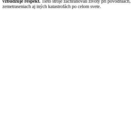
vzbudzuje rešpekt.
Tieto stroje zachraňovali životy pri povodniach,
zemetraseniach aj iných katastrofách po celom svete.