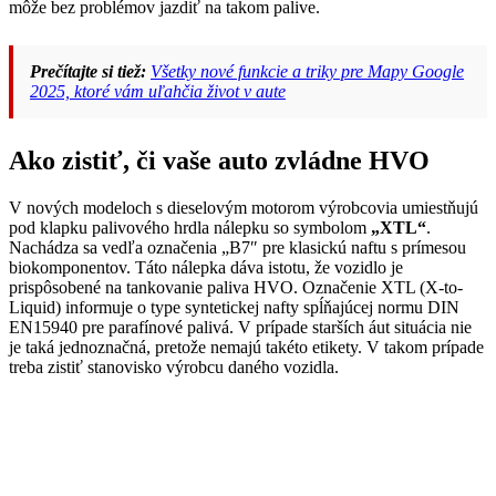
môže bez problémov jazdiť na takom palive.
Prečítajte si tiež:
Všetky nové funkcie a triky pre Mapy Google
2025, ktoré vám uľahčia život v aute
Ako zistiť, či vaše auto zvládne HVO
V nových modeloch s dieselovým motorom výrobcovia umiestňujú
pod klapku palivového hrdla nálepku so symbolom
„XTL“
.
Nachádza sa vedľa označenia „B7″ pre klasickú naftu s prímesou
biokomponentov. Táto nálepka dáva istotu, že vozidlo je
prispôsobené na tankovanie paliva HVO. Označenie XTL (X-to-
Liquid) informuje o type syntetickej nafty spĺňajúcej normu DIN
EN15940 pre parafínové palivá. V prípade starších áut situácia nie
je taká jednoznačná, pretože nemajú takéto etikety. V takom prípade
treba zistiť stanovisko výrobcu daného vozidla.