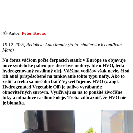
✍️ Autor:
Peter Kováč
19.12.2025, Redakcia Auto trendy (
Foto: shutterstock.com/Ivan
Marc
)
Na čoraz väčšom počte čerpacích staníc v Európe sa objavuje
nové syntetické palivo pre dieselové motory. Ide o HVO, teda
hydrogenovaný rastlinný olej. Väčšina vodičov však nevie, či sú
ich autá prispôsobené na tankovanie tohto typu nafty. Ako to
zistiť a treba sa niečoho báť? Vysvetľujeme. HVO (z angl.
Hydrogenated Vegetable Oil) je palivo vyrábané z
obnoviteľných surovín. Využívajú sa na to použité živočíšne
tuky a odpadové rastlinné oleje. Treba zdôrazniť, že HVO nie
je bionafta.