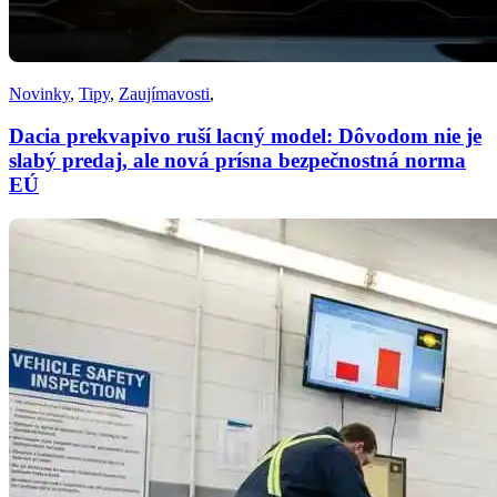
Novinky
,
Tipy
,
Zaujímavosti
,
Dacia prekvapivo ruší lacný model: Dôvodom nie je
slabý predaj, ale nová prísna bezpečnostná norma
EÚ