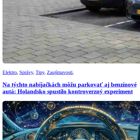
Elektro
,
Správy
,
Tipy
,
Zaujímavosti
,
Na týchto nabíjačkách môžu parkovať aj benzínové
autá: Holandsko spustilo kontroverzný experiment