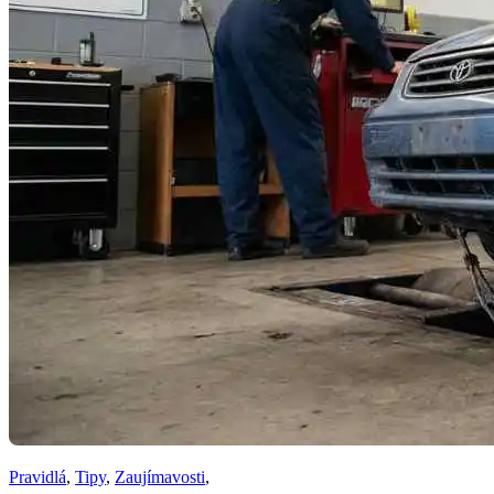
Pravidlá
,
Tipy
,
Zaujímavosti
,