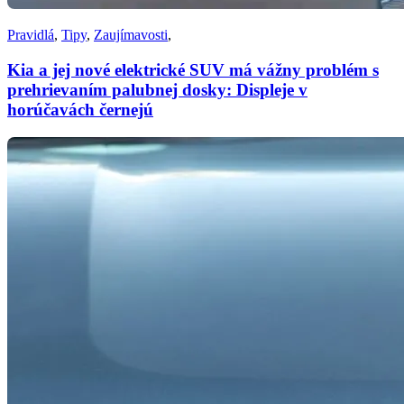
Pravidlá
,
Tipy
,
Zaujímavosti
,
Kia a jej nové elektrické SUV má vážny problém s
prehrievaním palubnej dosky: Displeje v
horúčavách černejú