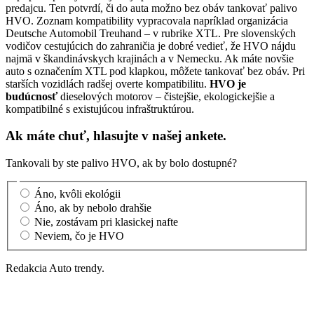
predajcu. Ten potvrdí, či do auta možno bez obáv tankovať palivo
HVO. Zoznam kompatibility vypracovala napríklad organizácia
Deutsche Automobil Treuhand – v rubrike XTL. Pre slovenských
vodičov cestujúcich do zahraničia je dobré vedieť, že HVO nájdu
najmä v škandinávskych krajinách a v Nemecku. Ak máte novšie
auto s označením XTL pod klapkou, môžete tankovať bez obáv. Pri
starších vozidlách radšej overte kompatibilitu.
HVO je
budúcnosť
dieselových motorov – čistejšie, ekologickejšie a
kompatibilné s existujúcou infraštruktúrou.
Ak máte chuť, hlasujte v našej ankete.
Tankovali by ste palivo HVO, ak by bolo dostupné?
Áno, kvôli ekológii
Áno, ak by nebolo drahšie
Nie, zostávam pri klasickej nafte
Neviem, čo je HVO
Redakcia Auto trendy.