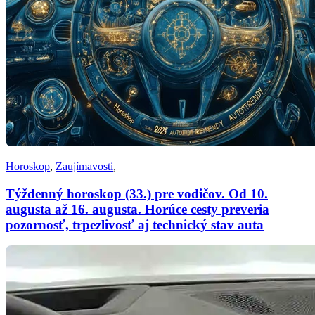
Horoskop
,
Zaujímavosti
,
Týždenný horoskop (33.) pre vodičov. Od 10.
augusta až 16. augusta. Horúce cesty preveria
pozornosť, trpezlivosť aj technický stav auta