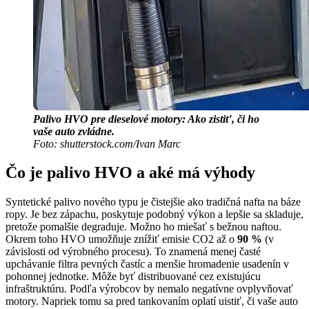
Palivo HVO pre dieselové motory: Ako zistiť, či ho
vaše auto zvládne.
Foto: shutterstock.com/Ivan Marc
Čo je palivo HVO a aké má výhody
Syntetické palivo nového typu je čistejšie ako tradičná nafta na báze
ropy. Je bez zápachu, poskytuje podobný výkon a lepšie sa skladuje,
pretože pomalšie degraduje. Možno ho miešať s bežnou naftou.
Okrem toho HVO umožňuje znížiť emisie CO2 až o
90 %
(v
závislosti od výrobného procesu). To znamená menej časté
upchávanie filtra pevných častíc a menšie hromadenie usadenín v
pohonnej jednotke. Môže byť distribuované cez existujúcu
infraštruktúru. Podľa výrobcov by nemalo negatívne ovplyvňovať
motory. Napriek tomu sa pred tankovaním oplatí uistiť, či vaše auto