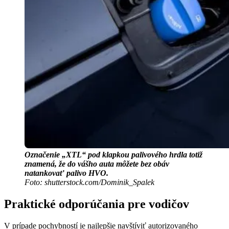
Označenie „XTL“ pod klapkou palivového hrdla totiž
znamená, že do vášho auta môžete bez obáv
natankovať palivo HVO.
Foto: shutterstock.com/Dominik_Spalek
Praktické odporúčania pre vodičov
V prípade pochybností je najlepšie navštíviť autorizovaného