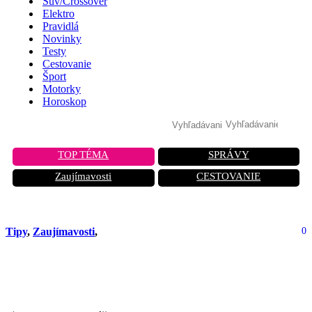
Suv/Crossover
Elektro
Pravidlá
Novinky
Testy
Cestovanie
Šport
Motorky
Horoskop
TOP TÉMA
SPRÁVY
Zaujímavosti
CESTOVANIE
Tipy
,
Zaujímavosti
,
0
Palivo HVO pre dieselové motory:
Ako zistiť, či ho vaše auto zvládne