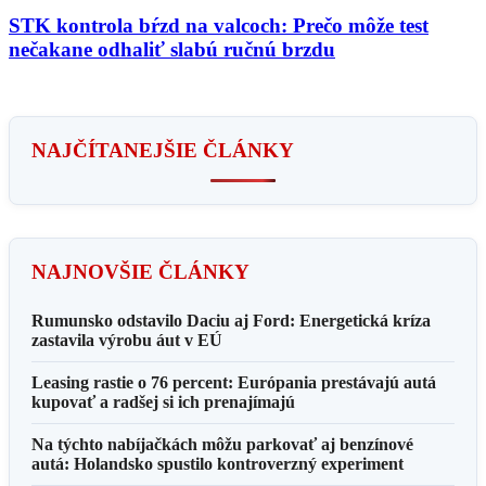
STK kontrola bŕzd na valcoch: Prečo môže test
nečakane odhaliť slabú ručnú brzdu
NAJČÍTANEJŠIE ČLÁNKY
NAJNOVŠIE ČLÁNKY
Rumunsko odstavilo Daciu aj Ford: Energetická kríza
zastavila výrobu áut v EÚ
Leasing rastie o 76 percent: Európania prestávajú autá
kupovať a radšej si ich prenajímajú
Na týchto nabíjačkách môžu parkovať aj benzínové
autá: Holandsko spustilo kontroverzný experiment