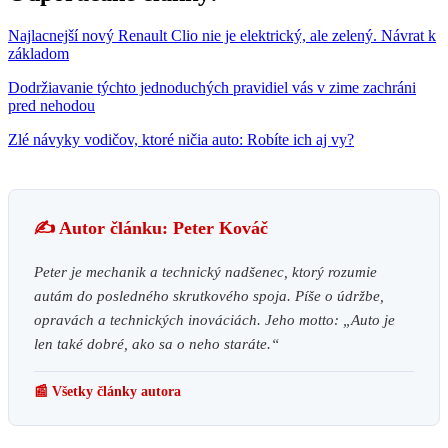
Najlacnejší nový Renault Clio nie je elektrický, ale zelený. Návrat k
základom
Dodržiavanie týchto jednoduchých pravidiel vás v zime zachráni
pred nehodou
Zlé návyky vodičov, ktoré ničia auto: Robíte ich aj vy?
✍️ Autor článku: Peter Kováč
Peter je mechanik a technický nadšenec, ktorý rozumie
autám do posledného skrutkového spoja. Píše o údržbe,
opravách a technických inováciách. Jeho motto: „Auto je
len také dobré, ako sa o neho staráte.“
📰 Všetky články autora