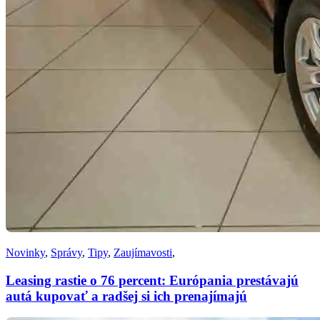
Novinky
,
Správy
,
Tipy
,
Zaujímavosti
,
Leasing rastie o 76 percent: Európania prestávajú
autá kupovať a radšej si ich prenajímajú