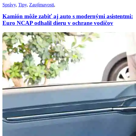
Správy
,
Tipy
,
Zaujímavosti
,
Kamión môže zabiť aj auto s modernými asistentmi:
Euro NCAP odhalil dieru v ochrane vodičov