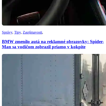
Správy
,
Tipy
,
Zaujímavosti
,
BMW zmenilo autá na reklamné obrazovky: Spider-
Man sa vodičom zobrazil priamo v kokpite