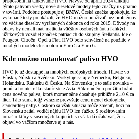
prispôsobili na tankovanie HVO. Navyše od apríla 2024 tankujú
týmto palivom všetky nové dieselové modely tejto značky už priamo
v továrni. Podobne postupuje aj
BMW
. Česká značka upokojuje, že
vykonané testy preukázali, že HVO možno používať bez problémov
vo väčšine dieselov vyrábaných dokonca od roku 2015. Dôvody na
obavy by nemali mať majitelia väčšiny osobných áut a ľahkých
úžitkových vozidiel značiek patriacich do skupiny Stellantis. Ide o
Peugeot, Citroën, Opel a Fiat. HVO bolo schválené na použitie v
mnohých modeloch s motormi Euro 5 a Euro 6.
Kde možno natankovať palivo HVO
HVO je už dostupné na mnohých európskych trhoch. Hlavne vo
Fínsku, Nórsku a Švédsku. Vyskytuje sa aj v Nemecku, Belgicku,
Holandsku, Rakúsku či Česku. Na Slovensku je to stále novinka –
ponúka ho niekoľko staníc siete Avia. Súkromnému použitiu bráni
cena nového paliva, ktorá momentálne dosahuje približne 2,10 € za
liter. Táto suma totiž výrazne prevyšuje cenu menej ekologickej
štandardnej nafty. Čoskoro sa však situácia môže zmeniť, hoci na
Slovensku zatiaľ vodiči nájdu HVO len ťažko. S rozširovaním
infraštruktúry v susedných krajinách sa však dá očakávať, že sa
objaví vo väčšom množstve aj u nás.