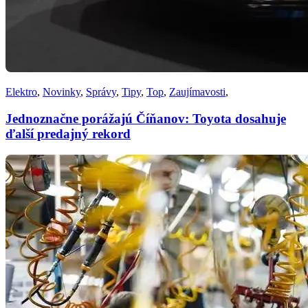
Elektro
,
Novinky
,
Správy
,
Tipy
,
Top
,
Zaujímavosti
,
Jednoznačne porážajú Číňanov: Toyota dosahuje
ďalší predajný rekord