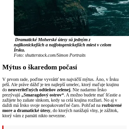
Dramatické Moherské útesy sú jedným z
najikonickejších a najfotogenickejších miest v celom
Írsku.
Foto: shutterstock.com/Simon Portraits
Mýtus o škaredom počasí
V prvom rade, poďme vyvrátiť ten najväčší mýtus. Áno, v Írsku
prší. Ale práve dážď je ten najlepší umelec, ktorý maľuje krajinu
do
neuveriteľných odtieňov zelenej
. Nie nadarmo Írsko
prezývajú
„Smaragdový ostrov“
. A možno budete mať šťastie a
zažijete ho zaliate slnkom, kedy sa celá krajina rozžiari. No aj v
daždi má Írsko svoje neopakovateľné čaro. Pohľad na
rozbúrené
more a dramatické útesy
, do ktorých narážajú vlny, je zážitok,
ktorý vám z pamäti nikto nevezme.