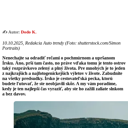
✍️ Autor:
Dodo K.
10.10.2025, Redakcia Auto trendy (
Foto: shutterstock.com/Simon
Portraits
)
Nenechajte sa odradiť rečami o pochmúrnom a upršanom
Írsku. Áno, prší tam často, no práve vďaka tomu je tento ostrov
taký rozprávkovo zelený a plný života. Pre mnohých je to jeden
z najkrajších a najfotogenickejších výletov v živote. Zabudnite
na všetky predsudky. Írsko je cestovateľská pecka, ktorú
budete ľutovať, že ste neobjavili skôr. A my vám poradíme,
kedy je ten najlepší čas vyraziť, aby ste ho zažili zaliate slnkom
a bez davov.