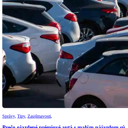
Správy
,
Tipy
,
Zaujímavosti
,
Prečo ojazdené prémiové autá s malým nájazdom sú