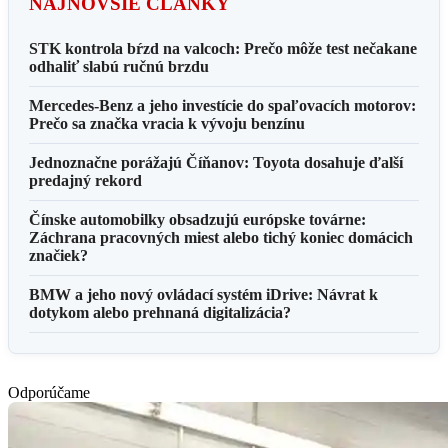
NAJNOVŠIE ČLÁNKY
STK kontrola bŕzd na valcoch: Prečo môže test nečakane
odhaliť slabú ručnú brzdu
Mercedes-Benz a jeho investície do spaľovacích motorov:
Prečo sa značka vracia k vývoju benzínu
Jednoznačne porážajú Číňanov: Toyota dosahuje ďalší
predajný rekord
Čínske automobilky obsadzujú európske továrne:
Záchrana pracovných miest alebo tichý koniec domácich
značiek?
BMW a jeho nový ovládací systém iDrive: Návrat k
dotykom alebo prehnaná digitalizácia?
Odporúčame