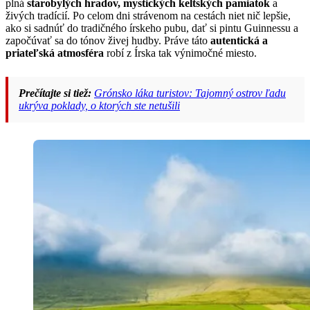
plná
starobylých hradov, mystických keltských pamiatok
a
živých tradícií. Po celom dni strávenom na cestách niet nič lepšie,
ako si sadnúť do tradičného írskeho pubu, dať si pintu Guinnessu a
započúvať sa do tónov živej hudby. Práve táto
autentická a
priateľská atmosféra
robí z Írska tak výnimočné miesto.
Prečítajte si tiež:
Grónsko láka turistov: Tajomný ostrov ľadu
ukrýva poklady, o ktorých ste netušili