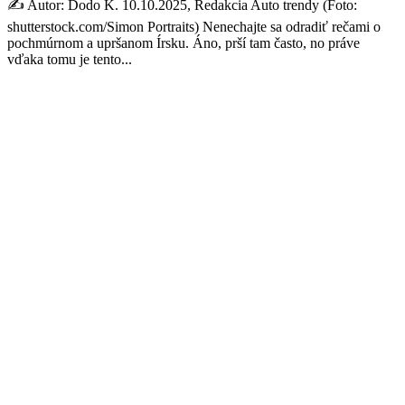
✍️ Autor: Dodo K. 10.10.2025, Redakcia Auto trendy (Foto:
shutterstock.com/Simon Portraits) Nenechajte sa odradiť rečami o
pochmúrnom a upršanom Írsku. Áno, prší tam často, no práve
vďaka tomu je tento...