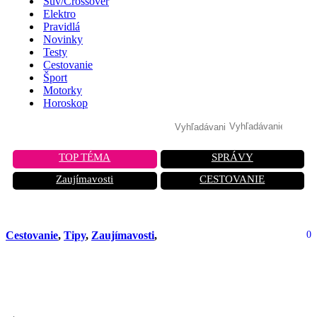
Suv/Crossover
Elektro
Pravidlá
Novinky
Testy
Cestovanie
Šport
Motorky
Horoskop
TOP TÉMA
SPRÁVY
Zaujímavosti
CESTOVANIE
Cestovanie
,
Tipy
,
Zaujímavosti
,
0
Kedy ísť do Írska, aby ste sa vyhli
dažďu a davom? Poradíme vám