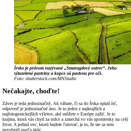
Írsko je právom nazývané „Smaragdový ostrov“. Jeho
sýtozelené pastviny a kopce sú pastvou pre oči.
Foto: shutterstock.com/MNStudio
Nečakajte, choďte!
Záver je teda jednoznačný. Ak váhate, či sa do Írska oplatí ísť,
odpoveď je jednoznačné áno. Je to jeden z najkrajších a
najfotogenickejších výletov, aké môžete v Európe zažiť. Je to
krajina, ktorá vás chytí za srdce a zanechá vo vás spomienky na celý
život. A jediná vec, ktorú budete ľutovať, je to, že ste sa sem
nevybrali oveľa skôr.