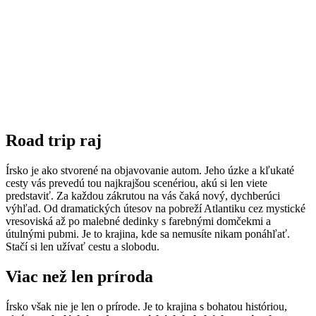
Road trip raj
Írsko je ako stvorené na objavovanie autom. Jeho úzke a kľukaté
cesty vás prevedú tou najkrajšou scenériou, akú si len viete
predstaviť. Za každou zákrutou na vás čaká nový, dychberúci
výhľad. Od dramatických útesov na pobreží Atlantiku cez mystické
vresoviská až po malebné dedinky s farebnými domčekmi a
útulnými pubmi. Je to krajina, kde sa nemusíte nikam ponáhľať.
Stačí si len užívať cestu a slobodu.
Viac než len príroda
Írsko však nie je len o prírode. Je to krajina s bohatou históriou,