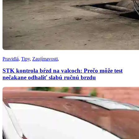
Pravidlá
,
Tipy
,
Zaujímavosti
,
STK kontrola bŕzd na valcoch: Prečo môže test
nečakane odhaliť slabú ručnú brzdu