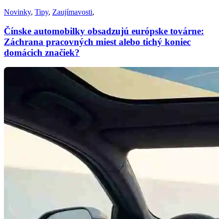
Novinky
,
Tipy
,
Zaujímavosti
,
Čínske automobilky obsadzujú európske továrne:
Záchrana pracovných miest alebo tichý koniec
domácich značiek?