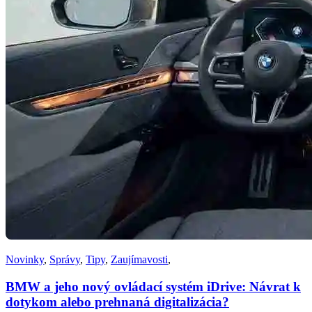
Novinky
,
Správy
,
Tipy
,
Zaujímavosti
,
BMW a jeho nový ovládací systém iDrive: Návrat k
dotykom alebo prehnaná digitalizácia?