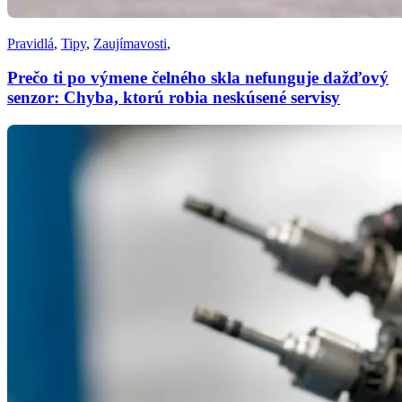
Pravidlá
,
Tipy
,
Zaujímavosti
,
Prečo ti po výmene čelného skla nefunguje dažďový
senzor: Chyba, ktorú robia neskúsené servisy