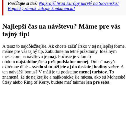
Prečítajte si tiež:
Najkrajší hrad Európy ukrytý na Slovensku?
Bojnický zámok valcuje konkurenciu!
Najlepší čas na návštevu? Máme pre vás
tajný tip!
A teraz to najdôležitejšie. Ak chcete zažiť Írsko v tej najlepšej forme,
máme pre vás tajný tip. Zabudnite na letné prázdniny. Ideálnym
mesiacom na návštevu je
máj
. Počasie je v tomto
období
najstabilnejšie a prší podstatne menej
. Dni sú navyše
extrémne dlhé –
svetlo si tu užijete aj do desiatej hodiny večer
. A
ten najväčší bonus? V máji je tu podstatne
menej turistov
. To
znamená, že tie najkrajšie a najikonickejšie miesta, ako sú Moherské
útesy alebo Ring of Kerry, budete mať takmer
len pre seba
.