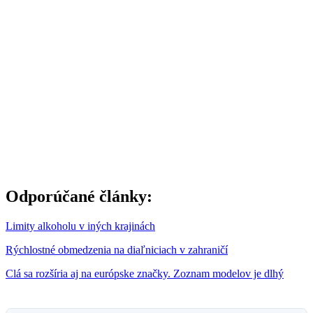
Odporúčané články:
Limity alkoholu v iných krajinách
Rýchlostné obmedzenia na diaľniciach v zahraničí
Clá sa rozšíria aj na európske značky. Zoznam modelov je dlhý