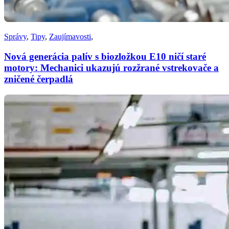
Správy
,
Tipy
,
Zaujímavosti
,
Nová generácia palív s biozložkou E10 ničí staré
motory: Mechanici ukazujú rozžrané vstrekovače a
zničené čerpadlá