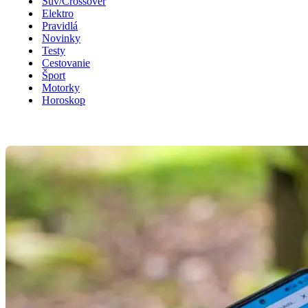
Suv/Crossover
Elektro
Pravidlá
Novinky
Testy
Cestovanie
Šport
Motorky
Horoskop