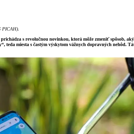
NG PICAH
).
e prichádza s revolučnou novinkou, ktorá môže zmeniť spôsob, ak
y“, teda miesta s častým výskytom vážnych dopravných nehôd. Tát