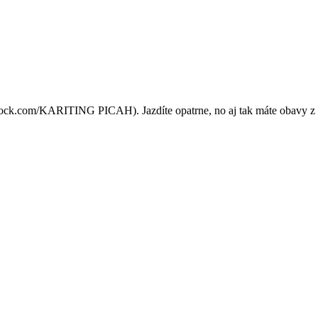
 Nová funkcia varuje pred 
stock.com/KARITING PICAH). Jazdíte opatrne, no aj tak máte obavy z 