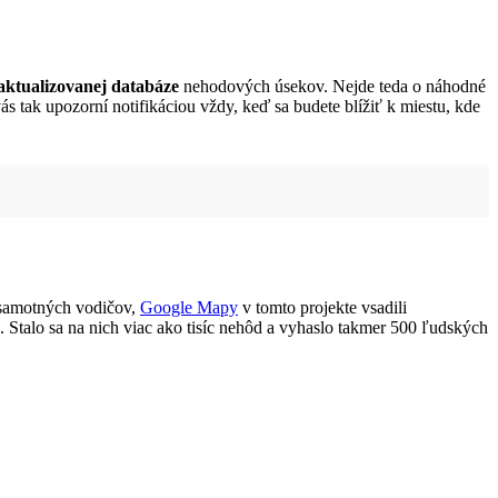
aktualizovanej databáze
nehodových úsekov. Nejde teda o náhodné
vás tak upozorní notifikáciou vždy, keď sa budete blížiť k miestu, kde
d samotných vodičov,
Google Mapy
v tomto projekte vsadili
. Stalo sa na nich viac ako tisíc nehôd a vyhaslo takmer 500 ľudských