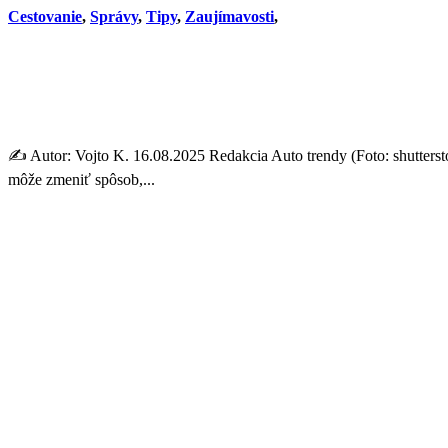
Cestovanie
,
Správy
,
Tipy
,
Zaujímavosti
,
Google Mapy vás OCHRÁNIA!
zachráni životy
✍️ Autor: Vojto K. 16.08.2025 Redakcia Auto trendy (Foto: shutter
môže zmeniť spôsob,...