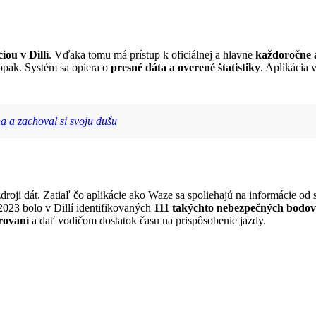
iou v Dillí
. Vďaka tomu má prístup k oficiálnej a hlavne
každoročne 
aopak. Systém sa opiera o
presné dáta a overené štatistiky
. Aplikácia 
a a zachoval si svoju dušu
zdroji dát. Zatiaľ čo aplikácie ako Waze sa spoliehajú na informácie o
 2023 bolo v Dillí identifikovaných
111 takýchto nebezpečných bodov
rovaní
a dať vodičom dostatok času na prispôsobenie jazdy.