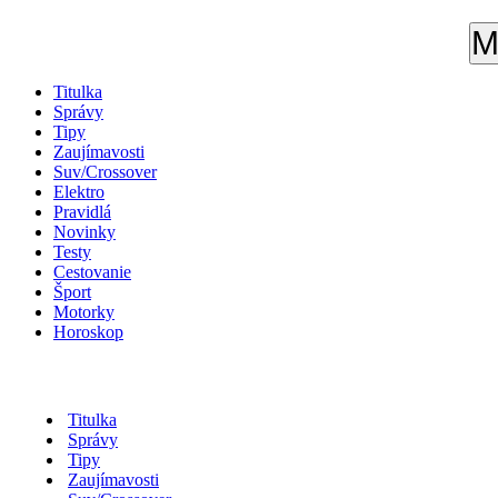
M
Titulka
Správy
Tipy
Zaujímavosti
Suv/Crossover
Elektro
Pravidlá
Novinky
Testy
Cestovanie
Šport
Motorky
Horoskop
Titulka
Správy
Tipy
Zaujímavosti