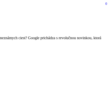
0
nebezpečnými úsekmi,
neznámych ciest? Google prichádza s revolučnou novinkou, ktorá