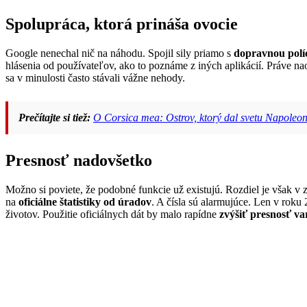
Spolupráca, ktorá prináša ovocie
Google nenechal nič na náhodu. Spojil sily priamo s
dopravnou políc
hlásenia od používateľov, ako to poznáme z iných aplikácií. Práve n
sa v minulosti často stávali vážne nehody.
Prečítajte si tiež:
O Corsica mea: Ostrov, ktorý dal svetu Napoleon
Presnosť nadovšetko
Možno si poviete, že podobné funkcie už existujú. Rozdiel je však v 
na
oficiálne štatistiky od úradov
. A čísla sú alarmujúce. Len v roku
životov. Použitie oficiálnych dát by malo rapídne
zvýšiť presnosť va