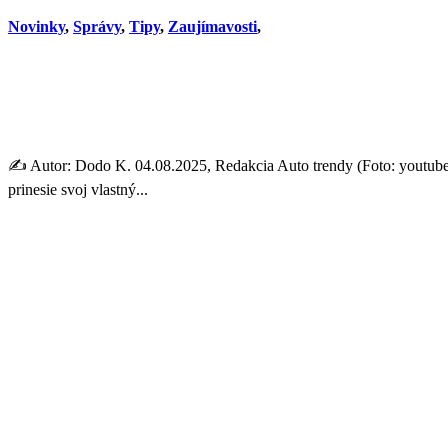
Novinky
,
Správy
,
Tipy
,
Zaujímavosti
,
Honda chystá frontálny útok
elektromobil
✍️ Autor: Dodo K. 04.08.2025, Redakcia Auto trendy (Foto: youtube.
prinesie svoj vlastný...