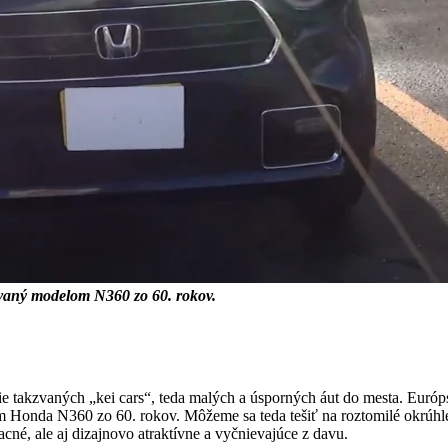
ovaný modelom N360 zo 60. rokov.
takzvaných „kei cars“, teda malých a úsporných áut do mesta. Európsk
 Honda N360 zo 60. rokov. Môžeme sa teda tešiť na roztomilé okrúhle
acné, ale aj dizajnovo atraktívne a vyčnievajúce z davu.