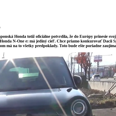
)
ponská Honda totiž oficiálne potvrdila, že do Európy prinesie svoj
nda N-One e: má jediný cieľ. Chce priamo konkurovať Dacii Spri
nom má na to všetky predpoklady. Toto bude ešte poriadne zaujím