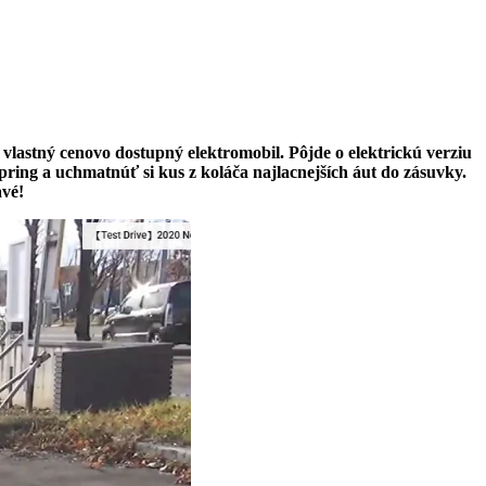
 vlastný cenovo dostupný elektromobil. Pôjde o elektrickú verziu
ng a uchmatnúť si kus z koláča najlacnejších áut do zásuvky.
avé!