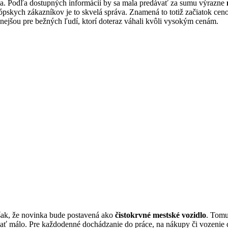
. Podľa dostupných informácií by sa mala predávať za sumu výrazne
rópskych zákazníkov je to skvelá správa. Znamená to totiž začiatok ce
tupnejšou pre bežných ľudí, ktorí doteraz váhali kvôli vysokým cenám.
však, že novinka bude postavená ako
čistokrvné mestské vozidlo
. Tomu
ať málo. Pre každodenné dochádzanie do práce, na nákupy či vozenie d