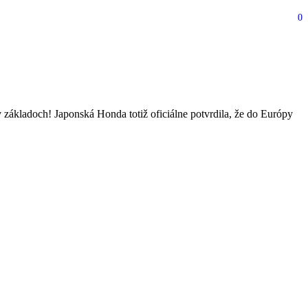
0
mieri extrémne lacný
základoch! Japonská Honda totiž oficiálne potvrdila, že do Európy