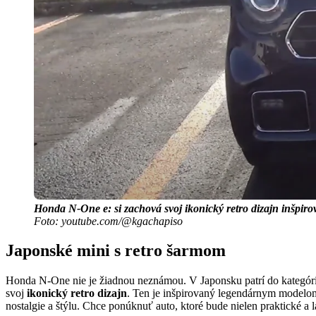
Honda N-One e: si zachová svoj ikonický retro dizajn inšpir
Foto: youtube.com/@kgachapiso
Japonské mini s retro šarmom
Honda N-One nie je žiadnou neznámou. V Japonsku patrí do kategórie 
svoj
ikonický retro dizajn
. Ten je inšpirovaný legendárnym modelom
nostalgie a štýlu. Chce ponúknuť auto, ktoré bude nielen praktické a l