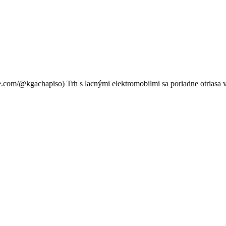
 na Daciu Spring! Do Európy 
com/@kgachapiso) Trh s lacnými elektromobilmi sa poriadne otriasa v 