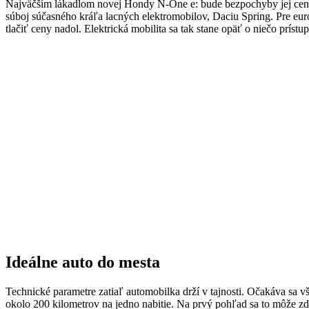
Najväčším lákadlom novej Hondy N-One e: bude bezpochyby jej cena
súboj súčasného kráľa lacných elektromobilov, Daciu Spring. Pre eu
tlačiť ceny nadol. Elektrická mobilita sa tak stane opäť o niečo prís
Ideálne auto do mesta
Technické parametre zatiaľ automobilka drží v tajnosti. Očakáva sa 
okolo 200 kilometrov na jedno nabitie. Na prvý pohľad sa to môže zd