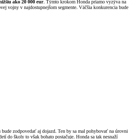
nižšiu ako 20 000 eur
. Týmto krokom Honda priamo vyzýva na
novej vojny v najdostupnejšom segmente. Väčšia konkurencia bude
 bude zodpovedať aj dojazd. Ten by sa mal pohybovať na úrovni
etí do školy to však bohato postačuje. Honda sa tak nesnaží