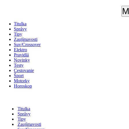
M
Titulka
Správy
Tipy
Zaujímavosti
Suv/Crossover
Elektro
Pravidlá
Novinky
Testy
Cestovanie
Šport
Motorky
Horoskop
Titulka
Správy
Tipy
Zaujímavosti