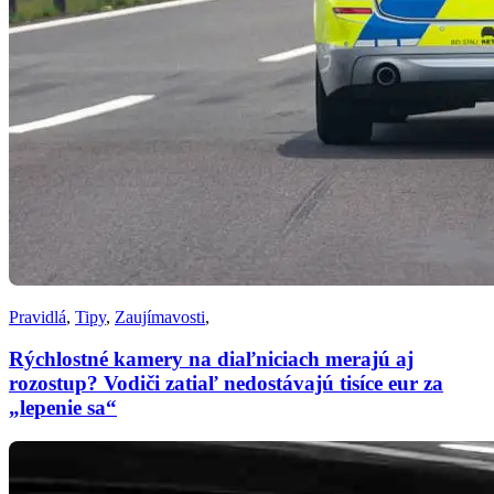
Pravidlá
,
Tipy
,
Zaujímavosti
,
Rýchlostné kamery na diaľniciach merajú aj
rozostup? Vodiči zatiaľ nedostávajú tisíce eur za
„lepenie sa“