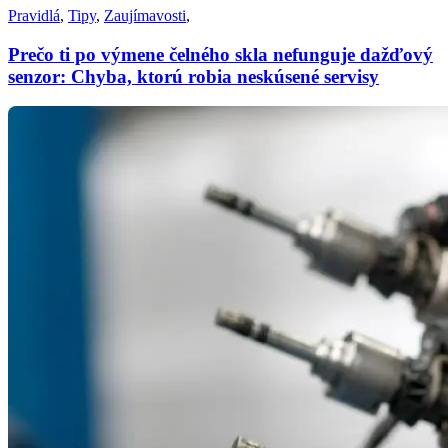
Pravidlá
,
Tipy
,
Zaujímavosti
,
Prečo ti po výmene čelného skla nefunguje dažďový
senzor: Chyba, ktorú robia neskúsené servisy