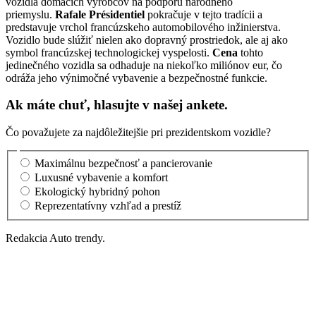
vozidlá domácich výrobcov na podporu národného
priemyslu.
Rafale Présidentiel
pokračuje v tejto tradícii a
predstavuje vrchol francúzskeho automobilového inžinierstva.
Vozidlo bude slúžiť nielen ako dopravný prostriedok, ale aj ako
symbol francúzskej technologickej vyspelosti.
Cena
tohto
jedinečného vozidla sa odhaduje na niekoľko miliónov eur, čo
odráža jeho výnimočné vybavenie a bezpečnostné funkcie.
Ak máte chuť, hlasujte v našej ankete.
Čo považujete za najdôležitejšie pri prezidentskom vozidle?
Maximálnu bezpečnosť a pancierovanie
Luxusné vybavenie a komfort
Ekologický hybridný pohon
Reprezentatívny vzhľad a prestíž
Redakcia Auto trendy.