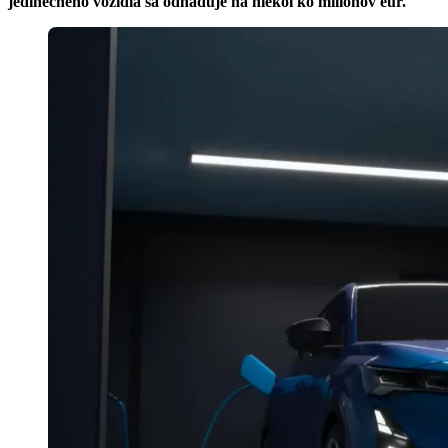
jedinečného vozidla sa odhaduje na niekoľko miliónov eur.