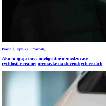
Pravidlá
,
Tipy
,
Zaujímavosti
,
Ako fungujú nové inteligentné obmedzovače
rýchlosti v reálnej premávke na slovenských cestách