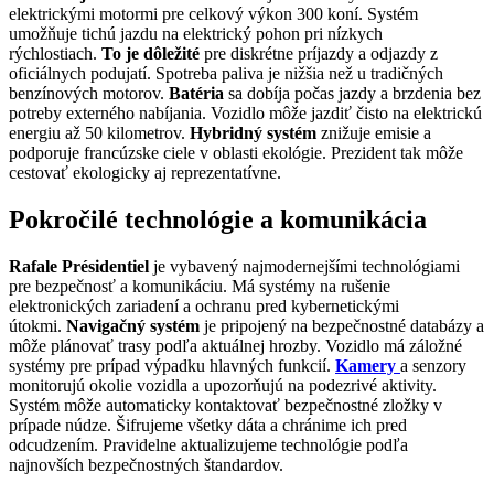
elektrickými motormi pre celkový výkon 300 koní. Systém
umožňuje tichú jazdu na elektrický pohon pri nízkych
rýchlostiach.
To je dôležité
pre diskrétne príjazdy a odjazdy z
oficiálnych podujatí. Spotreba paliva je nižšia než u tradičných
benzínových motorov.
Batéria
sa dobíja počas jazdy a brzdenia bez
potreby externého nabíjania. Vozidlo môže jazdiť čisto na elektrickú
energiu až 50 kilometrov.
Hybridný systém
znižuje emisie a
podporuje francúzske ciele v oblasti ekológie. Prezident tak môže
cestovať ekologicky aj reprezentatívne.
Pokročilé technológie a komunikácia
Rafale Présidentiel
je vybavený najmodernejšími technológiami
pre bezpečnosť a komunikáciu. Má systémy na rušenie
elektronických zariadení a ochranu pred kybernetickými
útokmi.
Navigačný systém
je pripojený na bezpečnostné databázy a
môže plánovať trasy podľa aktuálnej hrozby. Vozidlo má záložné
systémy pre prípad výpadku hlavných funkcií.
Kamery
a senzory
monitorujú okolie vozidla a upozorňujú na podezrivé aktivity.
Systém môže automaticky kontaktovať bezpečnostné zložky v
prípade núdze. Šifrujeme všetky dáta a chránime ich pred
odcudzením. Pravidelne aktualizujeme technológie podľa
najnovších bezpečnostných štandardov.