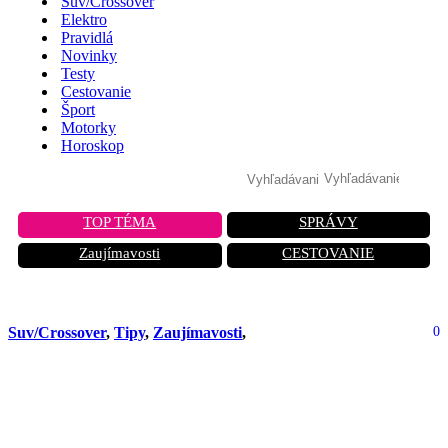
Suv/Crossover
Elektro
Pravidlá
Novinky
Testy
Cestovanie
Šport
Motorky
Horoskop
TOP TÉMA
SPRÁVY
Zaujímavosti
CESTOVANIE
Suv/Crossover
,
Tipy
,
Zaujímavosti
,
0
Nové prezidentské auto Francúzska
kombinuje luxus s najvyššou
bezpečnosťou