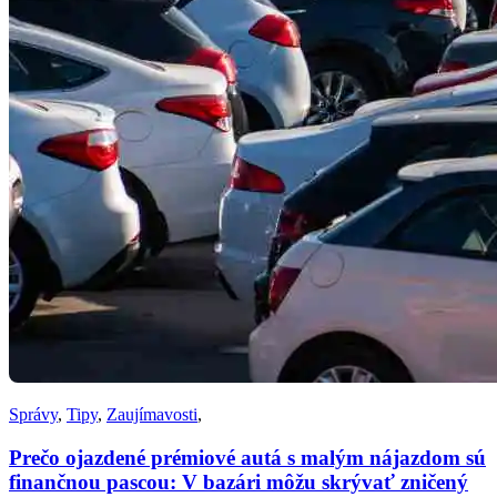
Správy
,
Tipy
,
Zaujímavosti
,
Prečo ojazdené prémiové autá s malým nájazdom sú
finančnou pascou: V bazári môžu skrývať zničený