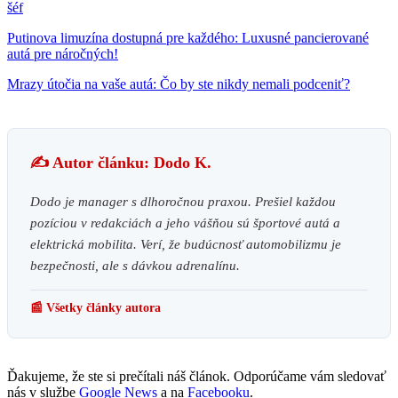
šéf
Putinova limuzína dostupná pre každého: Luxusné pancierované
autá pre náročných!
Mrazy útočia na vaše autá: Čo by ste nikdy nemali podceniť?
✍️ Autor článku: Dodo K.
Dodo je manager s dlhoročnou praxou. Prešiel každou
pozíciou v redakciách a jeho vášňou sú športové autá a
elektrická mobilita. Verí, že budúcnosť automobilizmu je
bezpečnosti, ale s dávkou adrenalínu.
📰 Všetky články autora
Ďakujeme, že ste si prečítali náš článok. Odporúčame vám sledovať
nás v službe
Google News
a na
Facebooku
.