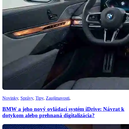
Novinky
,
Správy
,
Tipy
,
Zaujímavosti
,
BMW a jeho nový ovládací systém iDrive: Návrat k
dotykom alebo prehnaná digitalizácia?