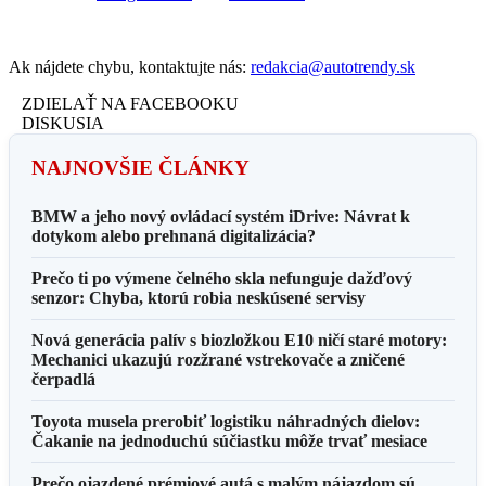
Ak nájdete chybu, kontaktujte nás:
redakcia@autotrendy.sk
ZDIELAŤ NA FACEBOOKU
DISKUSIA
NAJNOVŠIE ČLÁNKY
BMW a jeho nový ovládací systém iDrive: Návrat k
dotykom alebo prehnaná digitalizácia?
Prečo ti po výmene čelného skla nefunguje dažďový
senzor: Chyba, ktorú robia neskúsené servisy
Nová generácia palív s biozložkou E10 ničí staré motory:
Mechanici ukazujú rozžrané vstrekovače a zničené
čerpadlá
Toyota musela prerobiť logistiku náhradných dielov:
Čakanie na jednoduchú súčiastku môže trvať mesiace
Prečo ojazdené prémiové autá s malým nájazdom sú