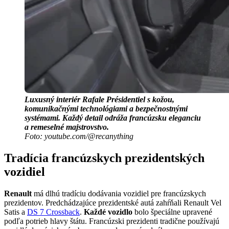
Luxusný interiér Rafale Présidentiel s kožou,
komunikačnými technológiami a bezpečnostnými
systémami. Každý detail odráža francúzsku eleganciu
a remeselné majstrovstvo.
Foto: youtube.com/@recanything
Tradícia francúzskych prezidentských
vozidiel
Renault
má dlhú tradíciu dodávania vozidiel pre francúzskych
prezidentov. Predchádzajúce prezidentské autá zahŕňali Renault Vel
Satis a
DS 7 Crossback
.
Každé vozidlo
bolo špeciálne upravené
podľa potrieb hlavy štátu. Francúzski prezidenti tradične používajú