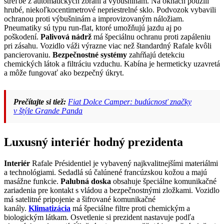
streľbe z automatických zbraní a výbušninám. Na oknách použili
hrubé, niekoľkocentimetrové nepriestrelné sklo. Podvozok vybavili
ochranou proti výbušninám a improvizovaným náložiam.
Pneumatiky sú typu run-flat, ktoré umožňujú jazdu aj po
poškodení.
Palivová nádrž
má špeciálnu ochranu proti zapáleniu
pri zásahu. Vozidlo váži výrazne viac než štandardný Rafale kvôli
pancierovaniu.
Bezpečnostné systémy
zahŕňajú detekciu
chemických látok a filtráciu vzduchu. Kabína je hermeticky uzavretá
a môže fungovať ako bezpečný úkryt.
Prečítajte si tiež:
Fiat Dolce Camper: budúcnosť značky
v štýle Grande Panda
Luxusný interiér hodný prezidenta
Interiér
Rafale Présidentiel je vybavený najkvalitnejšími materiálmi
a technológiami. Sedadlá sú čalúnené francúzskou kožou a majú
masážne funkcie.
Palubná doska
obsahuje špeciálne komunikačné
zariadenia pre kontakt s vládou a bezpečnostnými zložkami. Vozidlo
má satelitné pripojenie a šifrované komunikačné
kanály.
Klimatizácia
má špeciálne filtre proti chemickým a
biologickým látkam. Osvetlenie si prezident nastavuje podľa