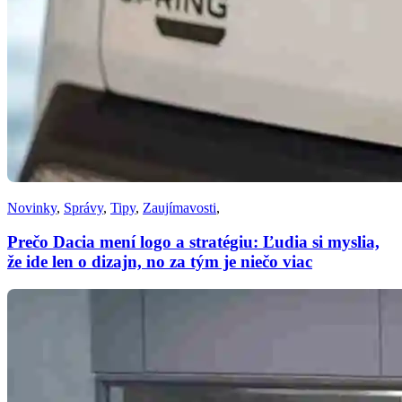
Novinky
,
Správy
,
Tipy
,
Zaujímavosti
,
Prečo Dacia mení logo a stratégiu: Ľudia si myslia,
že ide len o dizajn, no za tým je niečo viac