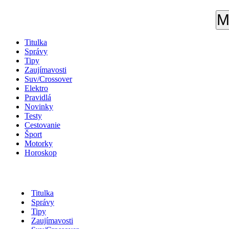
M
Titulka
Správy
Tipy
Zaujímavosti
Suv/Crossover
Elektro
Pravidlá
Novinky
Testy
Cestovanie
Šport
Motorky
Horoskop
Titulka
Správy
Tipy
Zaujímavosti