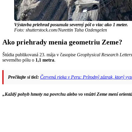
Výstavba priehrad posunula severný pól o viac ako 1 meter.
Foto: shutterstock.com/Nurettin Taha Ozdengelen
Ako priehrady menia geometriu Zeme?
Štúdia publikovaná 23. mája v časopise
Geophysical Research Letter
severného pólu o
1,1 metra
.
Prečítajte si tiež:
Červená rieka v Peru: Prírodný zázrak, ktorý vyze
„Každý pohyb hmoty na povrchu alebo vo vnútri Zeme mení orientá