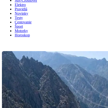
Suv/Crossover
Elektro
Pravidlá
Novinky
Testy
Cestovanie
Šport
Motorky
Horoskop