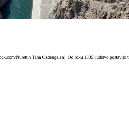
severný pól o viac ako 1 met
ock.com/Nurettin Taha Ozdengelen). Od roku 1835 ľudstvo postavilo tis