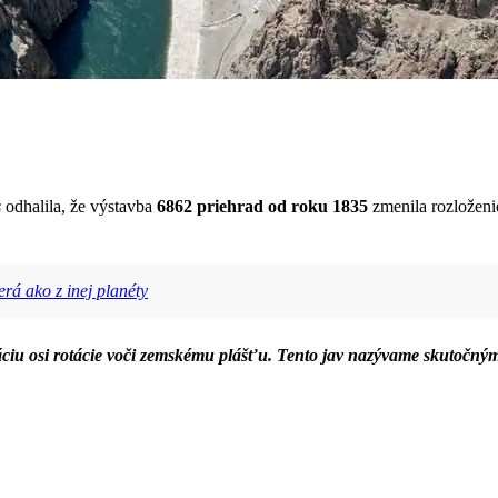
s
odhalila, že výstavba
6862 priehrad od roku 1835
zmenila rozloženi
rá ako z inej planéty
ciu osi rotácie voči zemskému plášťu. Tento jav nazývame skutočný