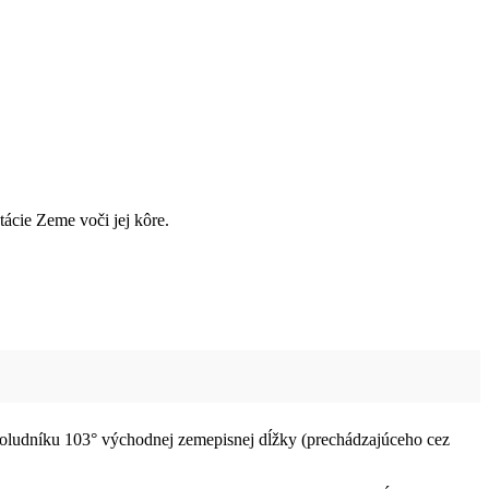
tácie Zeme voči jej kôre.
ludníku 103° východnej zemepisnej dĺžky (prechádzajúceho cez