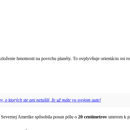
loženie hmotnosti na povrchu planéty. To ovplyvňuje orientáciu osi ro
 o ktorých ste ani netušili, že už máte vo svojom aute!
a Severnej Amerike spôsobila posun pólu o
20 centimetrov
smerom k po