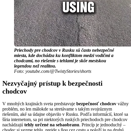
Priechody pre chodcov v Rusku sú často nebezpečné
miesta, kde dochádza ku konfliktom medzi vodičmi a
chodcami, no riešenie s tehlami je skôr mestskou
legendou než realitou.
Foto: youtube.com/@TwistyStories/shorts
Nezvyčajný prístup k bezpečnosti
chodcov
V mnohých krajinách sveta predstavuje
bezpečnosť chodcov
vážny
problém, no len málokde sa stretávame s takým svojráznym
riešením, aké sa údajne objavilo v Rusku. Podľa informácií, ktoré sa
šíria internetom, sa pri niektorých ruských priechodoch pre chodcov
nachádzajú
tehly určené na sebaobranu
. Princíp je jednoduchý –
chodec si vezme tehlu, prejde s ňou cez cestu a položí ju na druhú