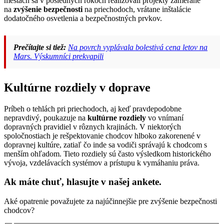
mestách sa v posledných rokoch realizovali projekty zamerané
na
zvýšenie bezpečnosti
na priechodoch, vrátane inštalácie
dodatočného osvetlenia a bezpečnostných prvkov.
Prečítajte si tiež:
Na povrch vyplávala bolestivá cena letov na
Mars. Výskumníci prekvapili
Kultúrne rozdiely v doprave
Príbeh o tehlách pri priechodoch, aj keď pravdepodobne
nepravdivý, poukazuje na
kultúrne rozdiely
vo vnímaní
dopravných pravidiel v rôznych krajinách. V niektorých
spoločnostiach je rešpektovanie chodcov hlboko zakorenené v
dopravnej kultúre, zatiaľ čo inde sa vodiči správajú k chodcom s
menším ohľadom. Tieto rozdiely sú často výsledkom historického
vývoja, vzdelávacích systémov a prístupu k vymáhaniu práva.
Ak máte chuť, hlasujte v našej ankete.
Aké opatrenie považujete za najúčinnejšie pre zvýšenie bezpečnosti
chodcov?