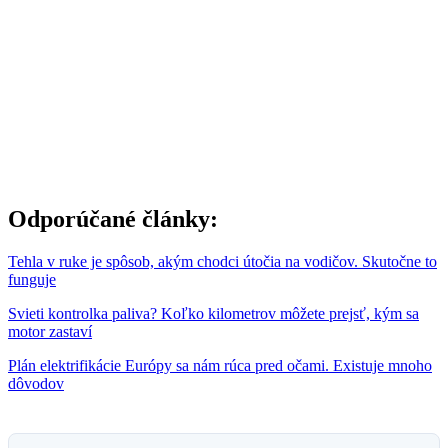
Odporúčané články:
Tehla v ruke je spôsob, akým chodci útočia na vodičov. Skutočne to
funguje
Svieti kontrolka paliva? Koľko kilometrov môžete prejsť, kým sa
motor zastaví
Plán elektrifikácie Európy sa nám rúca pred očami. Existuje mnoho
dôvodov