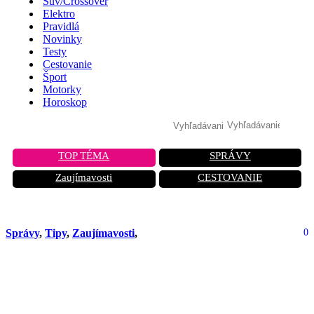
Suv/Crossover
Elektro
Pravidlá
Novinky
Testy
Cestovanie
Šport
Motorky
Horoskop
TOP TÉMA
SPRÁVY
Zaujímavosti
CESTOVANIE
Správy
,
Tipy
,
Zaujímavosti
,
0
Tehla ako symbol spravodlivosti?
Ruská mestská legenda o ochrane
chodcov