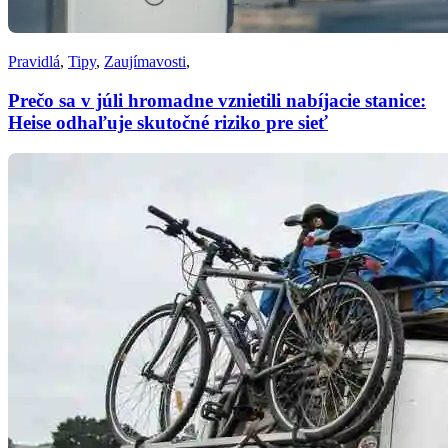
Pravidlá
,
Tipy
,
Zaujímavosti
,
Prečo sa v júli hromadne vznietili nabíjacie stanice:
Heise odhaľuje skutočné riziko pre sieť