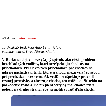
✍️ Autor:
Peter Kováč
15.07.2025 Redakcia Auto trendy (Foto:
youtube.com/@TwistyStories/shorts)
V Rusku sa objavil nezvyčajný spôsob, ako riešiť problém
bezohľadných vodičov, ktorí nerešpektujú chodcov na
priechodoch. Pri niektorých priechodoch pre chodcov sa
údajne nachádzajú tehly, ktoré si chodci môžu vziať so sebou
pri prechádzaní cez cestu. Ak vodič nerešpektuje pravidlá
cestnej premávky a ohrozuje chodca, ten môže použiť tehlu na
poškodenie vozidla. Po prejdení cesty by mal chodec tehlu
položiť na druhú stranu, aby ju mohli využiť ďalší chodci.