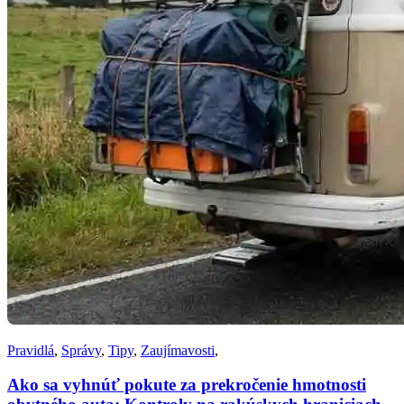
Pravidlá
,
Správy
,
Tipy
,
Zaujímavosti
,
Ako sa vyhnúť pokute za prekročenie hmotnosti