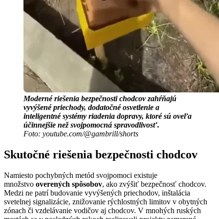
Moderné riešenia bezpečnosti chodcov zahŕňajú
vyvýšené priechody, dodatočné osvetlenie a
inteligentné systémy riadenia dopravy, ktoré sú oveľa
účinnejšie než svojpomocná spravodlivosť.
Foto: youtube.com/@gambrill/shorts
Skutočné riešenia bezpečnosti chodcov
Namiesto pochybných metód svojpomoci existuje
množstvo
overených spôsobov
, ako zvýšiť bezpečnosť chodcov.
Medzi ne patrí budovanie vyvýšených priechodov, inštalácia
svetelnej signalizácie, znižovanie rýchlostných limitov v obytných
zónach či vzdelávanie vodičov aj chodcov. V mnohých ruských