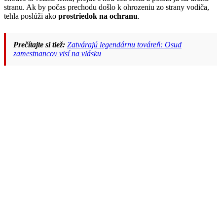
stranu. Ak by počas prechodu došlo k ohrozeniu zo strany vodiča,
tehla poslúži ako
prostriedok na ochranu
.
Prečítajte si tiež:
Zatvárajú legendárnu továreň: Osud
zamestnancov visí na vlásku