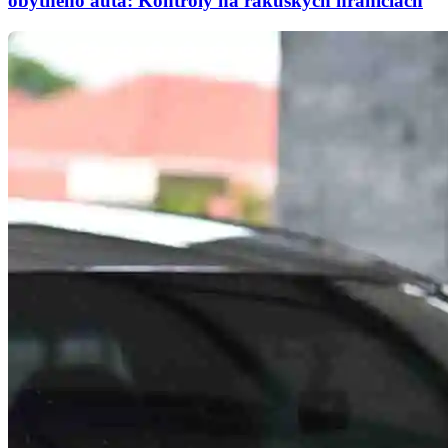
obytného auta: Kontroly na rakúskych hraniciach