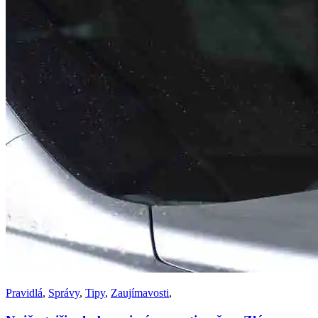
Pravidlá
,
Správy
,
Tipy
,
Zaujímavosti
,