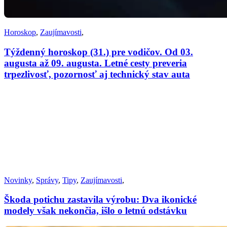
Horoskop
,
Zaujímavosti
,
Týždenný horoskop (31.) pre vodičov. Od 03.
augusta až 09. augusta. Letné cesty preveria
trpezlivosť, pozornosť aj technický stav auta
Novinky
,
Správy
,
Tipy
,
Zaujímavosti
,
Škoda potichu zastavila výrobu: Dva ikonické
modely však nekončia, išlo o letnú odstávku