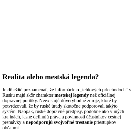
Realita alebo mestská legenda?
Je dôležité poznamenať, že informácie o „tehlových priechodoch“ v
Rusku majú skôr charakter
mestskej legendy
než oficiálnej
dopravnej politiky. Neexistujú dôveryhodné zdroje, ktoré by
potvrdzovali, že by ruské úrady skutočne podporovali takýto
systém. Naopak, ruské dopravné predpisy, podobne ako v iných
krajinách, jasne definujú práva a povinnosti účastníkov cestnej
premávky a
nepodporujú svojvoľné trestanie
priestupkov
občanmi.