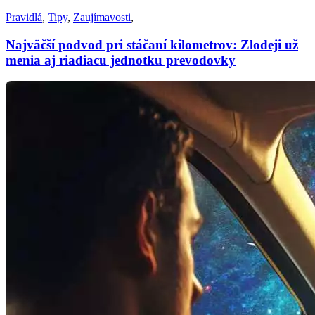
Pravidlá
,
Tipy
,
Zaujímavosti
,
Najväčší podvod pri stáčaní kilometrov: Zlodeji už
menia aj riadiacu jednotku prevodovky