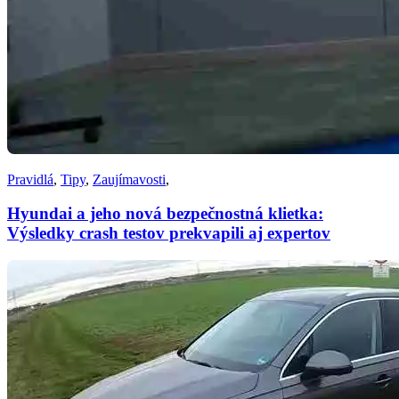
Pravidlá
,
Tipy
,
Zaujímavosti
,
Hyundai a jeho nová bezpečnostná klietka:
Výsledky crash testov prekvapili aj expertov