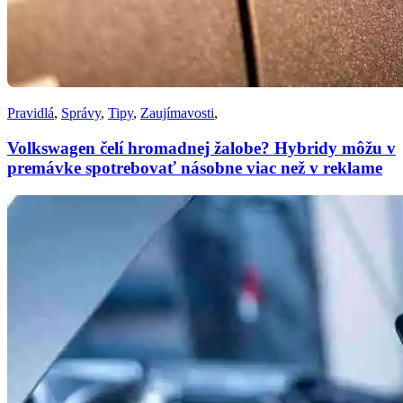
Pravidlá
,
Správy
,
Tipy
,
Zaujímavosti
,
Volkswagen čelí hromadnej žalobe? Hybridy môžu v
premávke spotrebovať násobne viac než v reklame