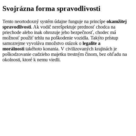
Svojrázna forma spravodlivosti
Tento neortodoxný systém údajne funguje na princípe
okamžitej
spravodlivosti
. Ak vodič nerešpektuje prednosť chodca na
priechode alebo inak ohrozuje jeho bezpečnosť, chodec má
možnosť použiť tehlu na poškodenie vozidla. Takýto prístup
samozrejme vyvoláva množstvo otázok o
legalite a
morálnosti
takéhoto konania. V civilizovaných krajinách je
poškodzovanie cudzieho majetku trestným činom, bez ohľadu na
okolnosti, ktoré k nemu viedli.