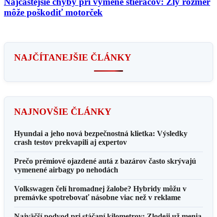
Najčastejšie chyby pri výmene stieračov: Zlý rozmer
môže poškodiť motorček
NAJČÍTANEJŠIE ČLÁNKY
NAJNOVŠIE ČLÁNKY
Hyundai a jeho nová bezpečnostná klietka: Výsledky
crash testov prekvapili aj expertov
Prečo prémiové ojazdené autá z bazárov často skrývajú
vymenené airbagy po nehodách
Volkswagen čelí hromadnej žalobe? Hybridy môžu v
premávke spotrebovať násobne viac než v reklame
Najväčší podvod pri stáčaní kilometrov: Zlodeji už menia