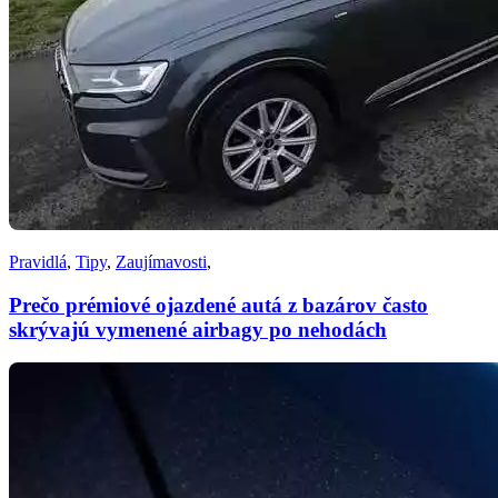
Pravidlá
,
Tipy
,
Zaujímavosti
,
Prečo prémiové ojazdené autá z bazárov často
skrývajú vymenené airbagy po nehodách