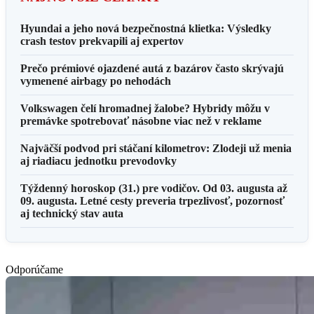
Hyundai a jeho nová bezpečnostná klietka: Výsledky
crash testov prekvapili aj expertov
Prečo prémiové ojazdené autá z bazárov často skrývajú
vymenené airbagy po nehodách
Volkswagen čelí hromadnej žalobe? Hybridy môžu v
premávke spotrebovať násobne viac než v reklame
Najväčší podvod pri stáčaní kilometrov: Zlodeji už menia
aj riadiacu jednotku prevodovky
Týždenný horoskop (31.) pre vodičov. Od 03. augusta až
09. augusta. Letné cesty preveria trpezlivosť, pozornosť
aj technický stav auta
Odporúčame