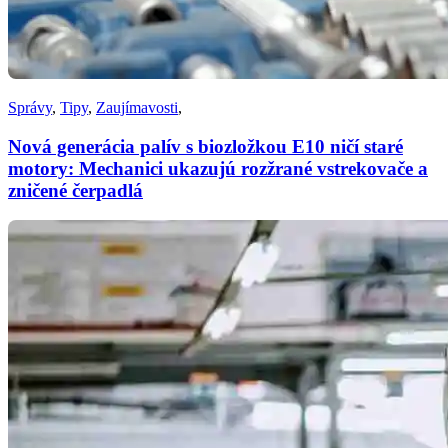
Správy
,
Tipy
,
Zaujímavosti
,
Nová generácia palív s biozložkou E10 ničí staré
motory: Mechanici ukazujú rozžrané vstrekovače a
zničené čerpadlá