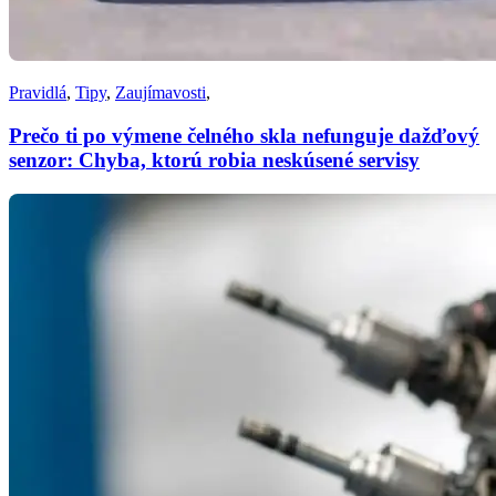
Pravidlá
,
Tipy
,
Zaujímavosti
,
Prečo ti po výmene čelného skla nefunguje dažďový
senzor: Chyba, ktorú robia neskúsené servisy