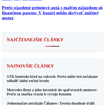
Prečo ojazdené prémiové autá s malým nájazdom sú
finančnou pascou: V bazári môžu skrývať zničený
motor
NAJČÍTANEJŠIE ČLÁNKY
NAJNOVŠIE ČLÁNKY
STK kontrola bŕzd na valcoch: Prečo môže test nečakane
odhaliť slabú ručnú brzdu
Mercedes-Benz a jeho investície do spaľovacích motorov:
Prečo sa značka vracia k vývoju benzínu
Jednoznačne porážajú Číňanov: Toyota dosahuje ďalší