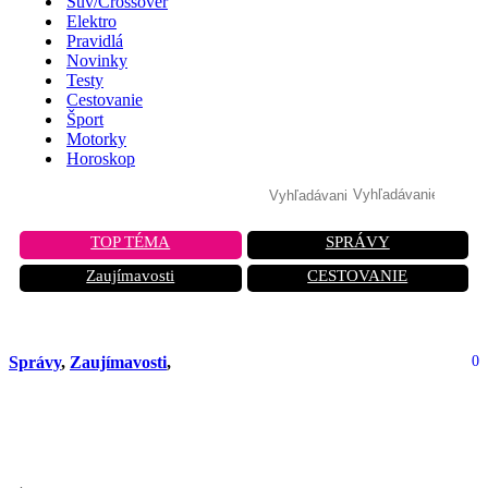
Suv/Crossover
Elektro
Pravidlá
Novinky
Testy
Cestovanie
Šport
Motorky
Horoskop
TOP TÉMA
SPRÁVY
Zaujímavosti
CESTOVANIE
Správy
,
Zaujímavosti
,
0
TOC-2 Tosochka: Modernizovaná
zbraň s termobarickými strelami