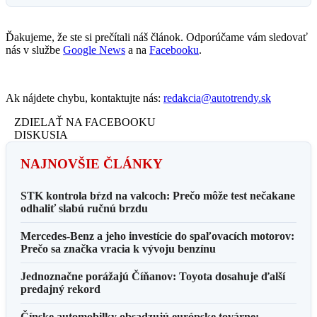
Ďakujeme, že ste si prečítali náš článok. Odporúčame vám sledovať
nás v službe
Google News
a na
Facebooku
.
Ak nájdete chybu, kontaktujte nás:
redakcia@autotrendy.sk
ZDIELAŤ NA FACEBOOKU
DISKUSIA
NAJNOVŠIE ČLÁNKY
STK kontrola bŕzd na valcoch: Prečo môže test nečakane
odhaliť slabú ručnú brzdu
Mercedes-Benz a jeho investície do spaľovacích motorov:
Prečo sa značka vracia k vývoju benzínu
Jednoznačne porážajú Číňanov: Toyota dosahuje ďalší
predajný rekord
Čínske automobilky obsadzujú európske továrne: