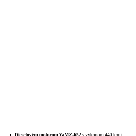
Dieselovým motorom YaMZ-652
s výkonom 440 koní,