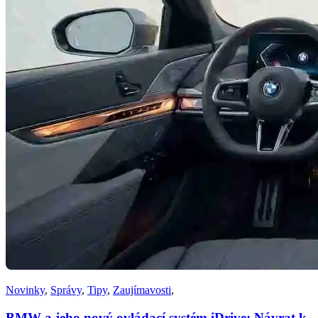
Novinky
,
Správy
,
Tipy
,
Zaujímavosti
,
BMW a jeho nový ovládací systém iDrive: Návrat k