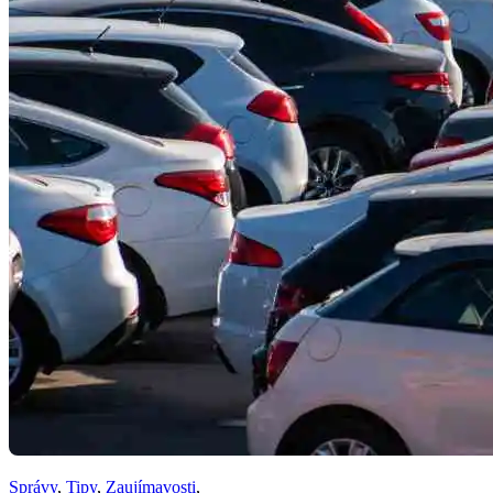
Správy
,
Tipy
,
Zaujímavosti
,