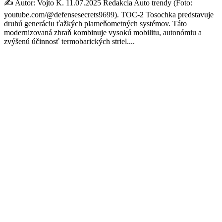
✍️ Autor: Vojto K. 11.07.2025 Redakcia Auto trendy (Foto:
youtube.com/@defensesecrets9699). TOC-2 Tosochka predstavuje
druhú generáciu ťažkých plameňometných systémov. Táto
modernizovaná zbraň kombinuje vysokú mobilitu, autonómiu a
zvýšenú účinnosť termobarických striel....