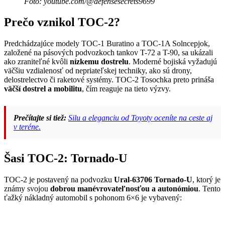
Foto: youtube.com/@defensesecrets9699
Prečo vznikol TOC-2?
Predchádzajúce modely TOC-1 Buratino a TOC-1A Solncepjok,
založené na pásových podvozkoch tankov T-72 a T-90, sa ukázali
ako zraniteľné kvôli
nízkemu dostrelu
. Moderné bojiská vyžadujú
väčšiu vzdialenosť od nepriateľskej techniky, ako sú drony,
delostrelectvo či raketové systémy. TOC-2 Tosochka preto prináša
väčší dostrel a mobilitu
, čím reaguje na tieto výzvy.
Prečítajte si tiež:
Silu a eleganciu od Toyoty oceníte na ceste aj
v teréne.
Šasi TOC-2: Tornado-U
TOC-2 je postavený na podvozku
Ural-63706 Tornado-U
, ktorý je
známy svojou
dobrou manévrovateľnosťou a autonómiou
. Tento
ťažký nákladný automobil s pohonom 6×6 je vybavený: