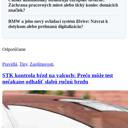
Záchrana pracovných miest alebo tichý koniec domácich
značiek?
BMW a jeho nový ovládací systém iDrive: Návrat k
dotykom alebo prehnaná digitalizácia?
Odporúčame
Pravidlá
,
Tipy
,
Zaujímavosti
,
STK kontrola bŕzd na valcoch: Prečo môže test
nečakane odhaliť slabú ručnú brzdu