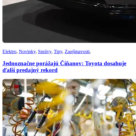
Elektro
,
Novinky
,
Správy
,
Tipy
,
Zaujímavosti
,
Jednoznačne porážajú Číňanov: Toyota dosahuje
ďalší predajný rekord