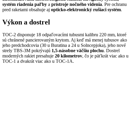
systém riadenia paľby
a
prístroje nočného videnia
. Pre ochranu
pred raketami obsahuje aj
opticko-elektronický rušiaci systém
.
Výkon a dostrel
TOC-2 disponuje 18 odpaľovacími tubusmi kalibru 220 mm, ktoré
sú chránené pancierovaným krytom. Aj keď má menej tubusov ako
jeho predchodcovia (30 u Buratina a 24 u Solncepjoka), jeho nové
strely TBS-3M pokrývajú
1,5-násobne väčšiu plochu
. Dostrel
moderných rakiet presahuje
20 kilometrov
, čo je päťkrát viac ako u
TOC-1 a dvakrát viac ako u TOC-1A.