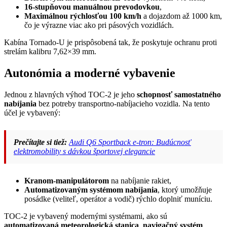
16-stupňovou manuálnou prevodovkou
,
Maximálnou rýchlosťou 100 km/h
a dojazdom až 1000 km,
čo je výrazne viac ako pri pásových vozidlách.
Kabína Tornado-U je prispôsobená tak, že poskytuje ochranu proti
strelám kalibru 7,62×39 mm.
Autonómia a moderné vybavenie
Jednou z hlavných výhod TOC-2 je jeho
schopnosť samostatného
nabíjania
bez potreby transportno-nabíjacieho vozidla. Na tento
účel je vybavený:
Prečítajte si tiež:
Audi Q6 Sportback e-tron: Budúcnosť
elektromobility s dávkou športovej elegancie
Kranom-manipulátorom
na nabíjanie rakiet,
Automatizovaným systémom nabíjania
, ktorý umožňuje
posádke (veliteľ, operátor a vodič) rýchlo doplniť muníciu.
TOC-2 je vybavený modernými systémami, ako sú
automatizovaná meteorologická stanica
,
navigačný systém
,