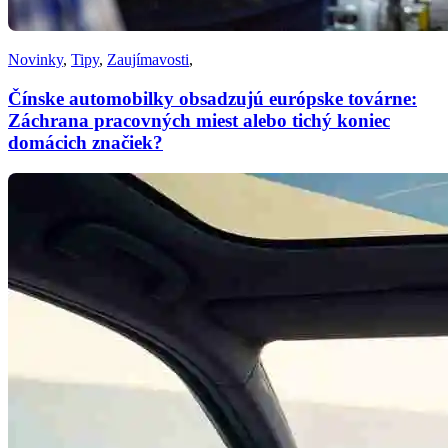
Novinky
,
Tipy
,
Zaujímavosti
,
Čínske automobilky obsadzujú európske továrne:
Záchrana pracovných miest alebo tichý koniec
domácich značiek?