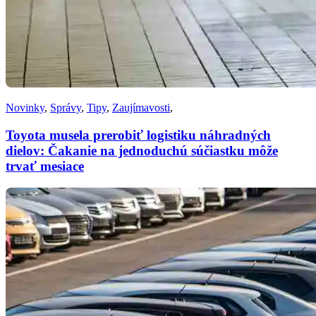
Novinky
,
Správy
,
Tipy
,
Zaujímavosti
,
Toyota musela prerobiť logistiku náhradných
dielov: Čakanie na jednoduchú súčiastku môže
trvať mesiace