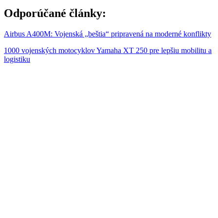
Odporúčané články:
Airbus A400M: Vojenská „beštia“ pripravená na moderné konflikty
1000 vojenských motocyklov Yamaha XT 250 pre lepšiu mobilitu a
logistiku