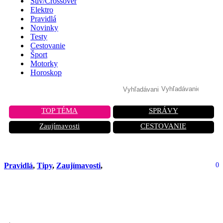
Suv/Crossover
Elektro
Pravidlá
Novinky
Testy
Cestovanie
Šport
Motorky
Horoskop
TOP TÉMA
SPRÁVY
Zaujímavosti
CESTOVANIE
Pravidlá
,
Tipy
,
Zaujímavosti
,
0
Túto chybu pri kúpe auta robí väčšina
Slovákov. Môže vás stáť auto aj nervy