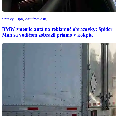
Správy
,
Tipy
,
Zaujímavosti
,
BMW zmenilo autá na reklamné obrazovky: Spider-
Man sa vodičom zobrazil priamo v kokpite