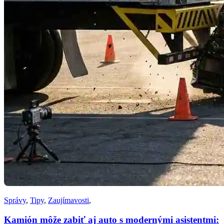
Správy
,
Tipy
,
Zaujímavosti
,
Kamión môže zabiť aj auto s modernými asistentmi: