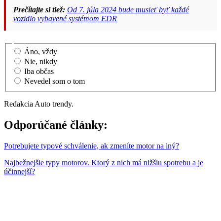
Prečítajte si tiež:
Od 7. júla 2024 bude musieť byť každé
vozidlo vybavené systémom EDR
Áno, vždy
Nie, nikdy
Iba občas
Nevedel som o tom
Redakcia Auto trendy.
Odporúčané články:
Potrebujete typové schválenie, ak zmeníte motor na iný?
Najbežnejšie typy motorov. Ktorý z nich má nižšiu spotrebu a je
účinnejší?