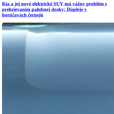
Kia a jej nové elektrické SUV má vážny problém s
prehrievaním palubnej dosky: Displeje v
horúčavách černejú