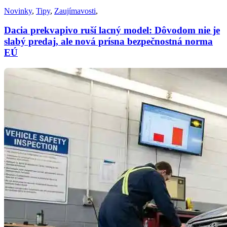
Novinky
,
Tipy
,
Zaujímavosti
,
Dacia prekvapivo ruší lacný model: Dôvodom nie je
slabý predaj, ale nová prísna bezpečnostná norma
EÚ