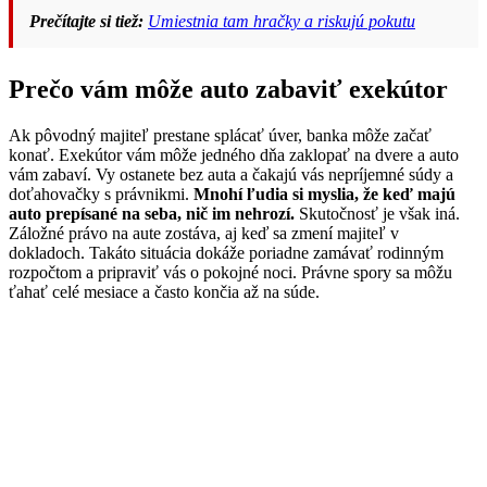
Prečítajte si tiež:
Umiestnia tam hračky a riskujú pokutu
Prečo vám môže auto zabaviť exekútor
Ak pôvodný majiteľ prestane splácať úver, banka môže začať
konať. Exekútor vám môže jedného dňa zaklopať na dvere a auto
vám zabaví. Vy ostanete bez auta a čakajú vás nepríjemné súdy a
doťahovačky s právnikmi.
Mnohí ľudia si myslia, že keď majú
auto prepísané na seba, nič im nehrozí.
Skutočnosť je však iná.
Záložné právo na aute zostáva, aj keď sa zmení majiteľ v
dokladoch. Takáto situácia dokáže poriadne zamávať rodinným
rozpočtom a pripraviť vás o pokojné noci. Právne spory sa môžu
ťahať celé mesiace a často končia až na súde.