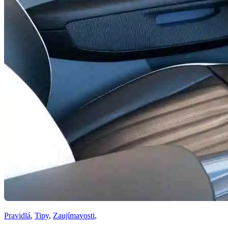
Pravidlá
,
Tipy
,
Zaujímavosti
,