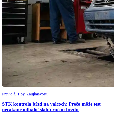
Pravidlá
,
Tipy
,
Zaujímavosti
,
STK kontrola bŕzd na valcoch: Prečo môže test
nečakane odhaliť slabú ručnú brzdu