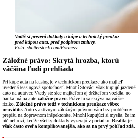
Vodič si prezerá doklady o kúpe a technický preukaz
pred kúpou auta, pred podpisom zmluvy.
Foto: shutterstock.com/Pormezz
Záložné právo: Skrytá hrozba, ktorú
väčšina ľudí prehliada
Pri kúpe auta na leasing je v technickom preukaze ako majiteľ
uvedená leasingová spoločnosť. Mnohí Slováci však kupujú jazdené
auto na autúver. Vtedy ste síce majiteľom aj držiteľom vozidla, no
banka má na aute
záložné právo
. Práve tu sa skrýva najväčšie
riziko.
Záložné právo totiž v technickom preukaze vôbec
neuvidíte.
Auto s aktívnym záložným právom vám bez problémov
prepíšu na dopravnom inšpektoráte. Mnohí kupujúci si myslia, že im
nič nehrozí, keďže všetky doklady vyzerajú v poriadku.
Realita je
však často oveľa komplikovanejšia, ako sa na prvý pohľad zdá.