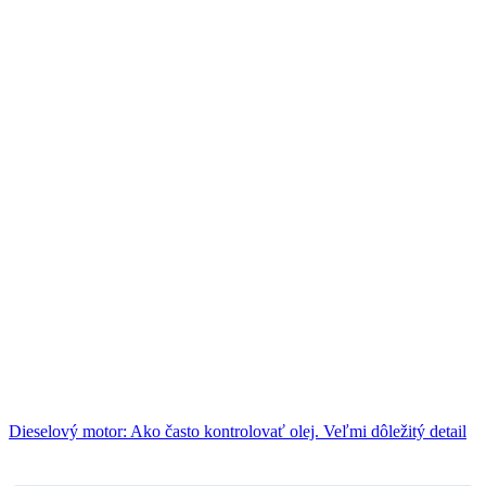
Dieselový motor: Ako často kontrolovať olej. Veľmi dôležitý detail