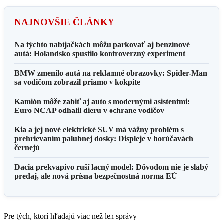
NAJNOVŠIE ČLÁNKY
Na týchto nabíjačkách môžu parkovať aj benzínové
autá: Holandsko spustilo kontroverzný experiment
BMW zmenilo autá na reklamné obrazovky: Spider-Man
sa vodičom zobrazil priamo v kokpite
Kamión môže zabiť aj auto s modernými asistentmi:
Euro NCAP odhalil dieru v ochrane vodičov
Kia a jej nové elektrické SUV má vážny problém s
prehrievaním palubnej dosky: Displeje v horúčavách
černejú
Dacia prekvapivo ruší lacný model: Dôvodom nie je slabý
predaj, ale nová prísna bezpečnostná norma EÚ
Pre tých, ktorí hľadajú viac než len správy