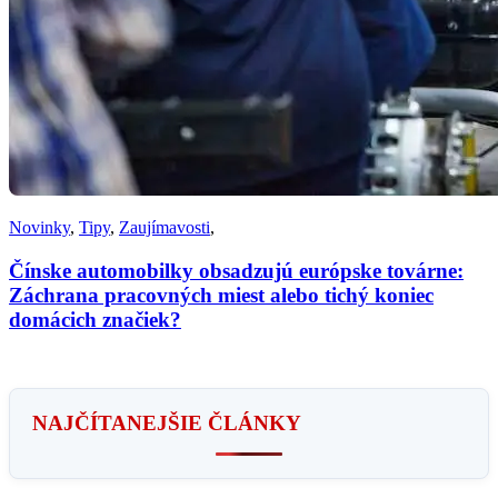
Novinky
,
Tipy
,
Zaujímavosti
,
Čínske automobilky obsadzujú európske továrne:
Záchrana pracovných miest alebo tichý koniec
domácich značiek?
NAJČÍTANEJŠIE ČLÁNKY