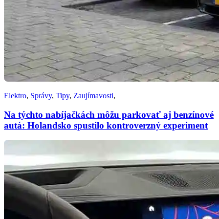
Elektro
,
Správy
,
Tipy
,
Zaujímavosti
,
Na týchto nabíjačkách môžu parkovať aj benzínové
autá: Holandsko spustilo kontroverzný experiment