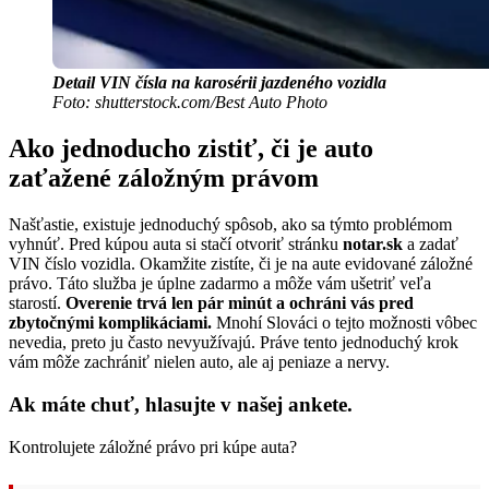
Detail VIN čísla na karosérii jazdeného vozidla
Foto: shutterstock.com/Best Auto Photo
Ako jednoducho zistiť, či je auto
zaťažené záložným právom
Našťastie, existuje jednoduchý spôsob, ako sa týmto problémom
vyhnúť. Pred kúpou auta si stačí otvoriť stránku
notar.sk
a zadať
VIN číslo vozidla. Okamžite zistíte, či je na aute evidované záložné
právo. Táto služba je úplne zadarmo a môže vám ušetriť veľa
starostí.
Overenie trvá len pár minút a ochráni vás pred
zbytočnými komplikáciami.
Mnohí Slováci o tejto možnosti vôbec
nevedia, preto ju často nevyužívajú. Práve tento jednoduchý krok
vám môže zachrániť nielen auto, ale aj peniaze a nervy.
Ak máte chuť, hlasujte v našej ankete.
Kontrolujete záložné právo pri kúpe auta?