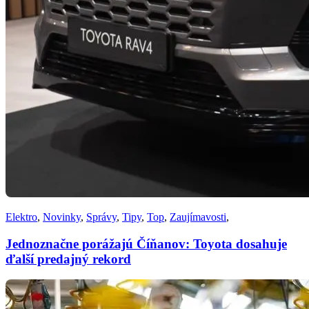
Elektro
,
Novinky
,
Správy
,
Tipy
,
Top
,
Zaujímavosti
,
Jednoznačne porážajú Číňanov: Toyota dosahuje
ďalší predajný rekord