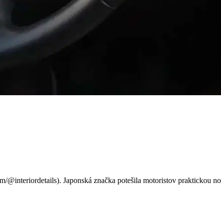
osah: Vitara a S-Cross teraz
om/@interiordetails). Japonská značka potešila motoristov prakticko