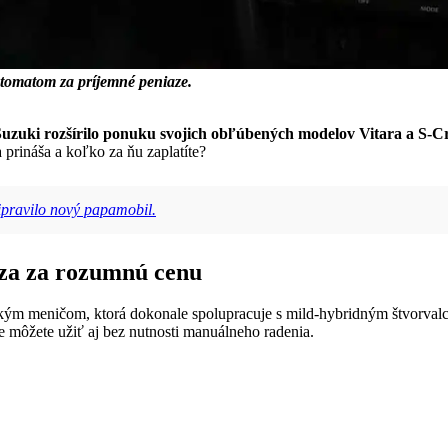
utomatom za príjemné peniaze.
Suzuki rozšírilo ponuku svojich obľúbených modelov Vitara a S-C
prináša a koľko za ňu zaplatíte?
ipravilo nový papamobil.
za za rozumnú cenu
kým meničom, ktorá dokonale spolupracuje s mild-hybridným štvorval
môžete užiť aj bez nutnosti manuálneho radenia.