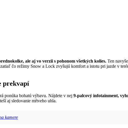
rednokolke, ale aj vo verzii s pohonom všetkých kolies.
Ten navyše 
zatiaľ čo režimy Snow a Lock zvyšujú komfort a istotu pri jazde v ter
e prekvapí
rá ponúka bohatú výbavu. Nájdete v nej
9-palcový infotainment, vy
ší aj sledovanie mŕtveho uhla.
 na kamere