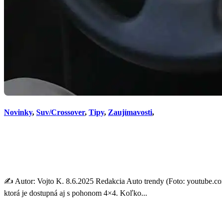
Novinky
,
Suv/Crossover
,
Tipy
,
Zaujímavosti
,
Suzuki ponúka komfort na d
peniaze
✍️ Autor: Vojto K. 8.6.2025 Redakcia Auto trendy (Foto: youtube.c
ktorá je dostupná aj s pohonom 4×4. Koľko...