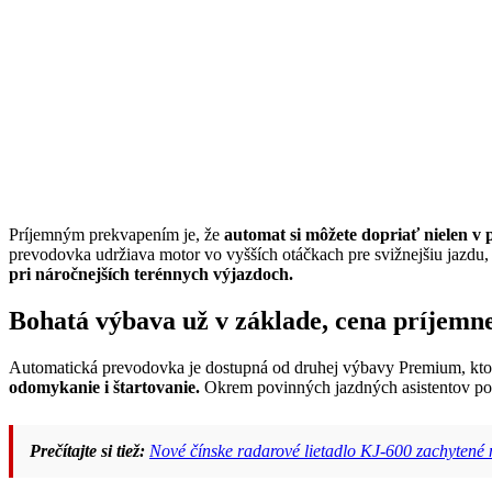
Príjemným prekvapením je, že
automat si môžete dopriať nielen v p
prevodovka udržiava motor vo vyšších otáčkach pre svižnejšiu jazdu, 
pri náročnejších terénnych výjazdoch.
Bohatá výbava už v základe, cena príjemn
Automatická prevodovka je dostupná od druhej výbavy Premium, kto
odomykanie i štartovanie.
Okrem povinných jazdných asistentov pote
Prečítajte si tiež:
Nové čínske radarové lietadlo KJ-600 zachytené