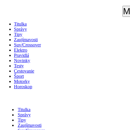
M
Titulka
Správy
Tipy
Zaujímavosti
Suv/Crossover
Elektro
Pravidlá
Novinky
Testy
Cestovanie
Šport
Motorky
Horoskop
Titulka
Správy
Tipy
Zaujímavosti