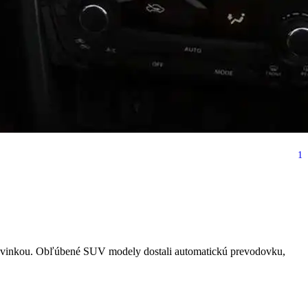
1
 s automatom za príjemné
u novinkou. Obľúbené SUV modely dostali automatickú prevodovku,