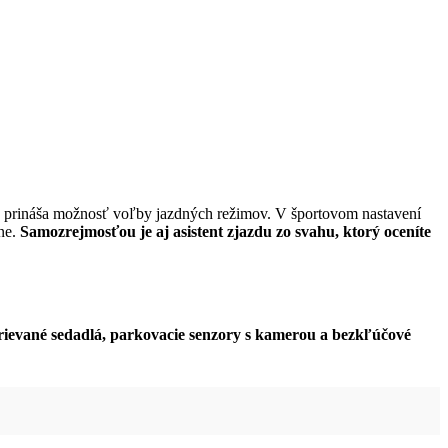
prináša možnosť voľby jazdných režimov. V športovom nastavení
éne.
Samozrejmosťou je aj asistent zjazdu zo svahu, ktorý oceníte
hrievané sedadlá, parkovacie senzory s kamerou a bezkľúčové