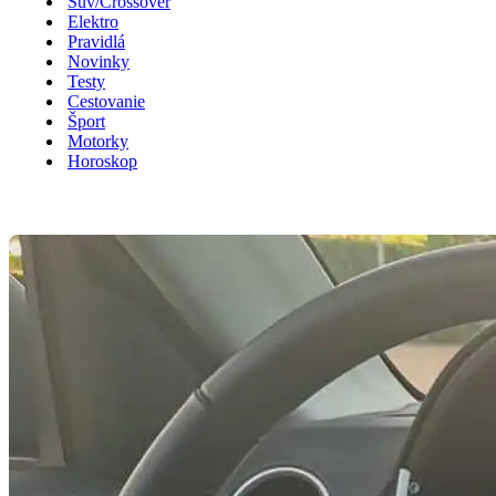
Suv/Crossover
Elektro
Pravidlá
Novinky
Testy
Cestovanie
Šport
Motorky
Horoskop