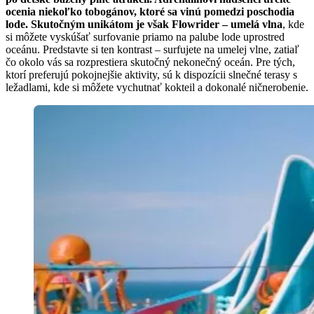
ocenia niekoľko tobogánov, ktoré sa vinú pomedzi poschodia
lode. Skutočným unikátom je však Flowrider – umelá vlna
, kde
si môžete vyskúšať surfovanie priamo na palube lode uprostred
oceánu. Predstavte si ten kontrast – surfujete na umelej vlne, zatiaľ
čo okolo vás sa rozprestiera skutočný nekonečný oceán. Pre tých,
ktorí preferujú pokojnejšie aktivity, sú k dispozícii slnečné terasy s
ležadlami, kde si môžete vychutnať kokteil a dokonalé ničnerobenie.