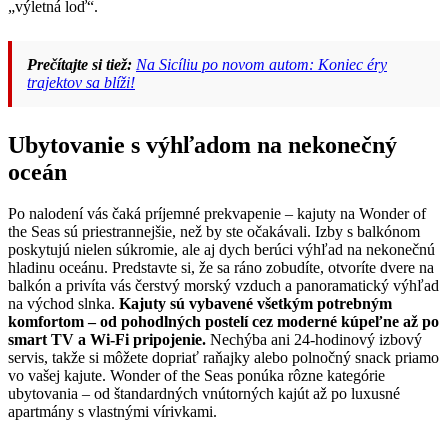
„výletná loď“.
Prečítajte si tiež:
Na Sicíliu po novom autom: Koniec éry
trajektov sa blíži!
Ubytovanie s výhľadom na nekonečný
oceán
Po nalodení vás čaká príjemné prekvapenie – kajuty na Wonder of
the Seas sú priestrannejšie, než by ste očakávali. Izby s balkónom
poskytujú nielen súkromie, ale aj dych berúci výhľad na nekonečnú
hladinu oceánu. Predstavte si, že sa ráno zobudíte, otvoríte dvere na
balkón a privíta vás čerstvý morský vzduch a panoramatický výhľad
na východ slnka.
Kajuty sú vybavené všetkým potrebným
komfortom – od pohodlných postelí cez moderné kúpeľne až po
smart TV a Wi-Fi pripojenie.
Nechýba ani 24-hodinový izbový
servis, takže si môžete dopriať raňajky alebo polnočný snack priamo
vo vašej kajute. Wonder of the Seas ponúka rôzne kategórie
ubytovania – od štandardných vnútorných kajút až po luxusné
apartmány s vlastnými vírivkami.