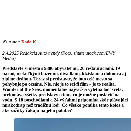
✍️ Autor:
Dodo K.
2.4.2025 Redakcia Auto trendy (Foto: shutterstock.com/EWY
Media).
Predstavte si mesto s 9300 obyvateľmi, 20 reštauráciami, 19
barmi, niekoľkými bazénmi, divadlami, klziskom a dokonca aj
zipline dráhou. Teraz si predstavte, že toto celé mesto sa
pohybuje po oceáne. Nie, nie je to sci-fi film – je to realita.
Wonder of the Seas, momentálne najväčšia výletná loď sveta,
prekonáva všetky predstavy o tom, čo je možné postaviť na
vodu. S 18 poschodiami a 24 výťahmi pripomína skôr plávajúci
mrakodrap než tradičnú loď. Čo všetko ponúka tento kolos a
aké zážitky čakajú na jeho palube?