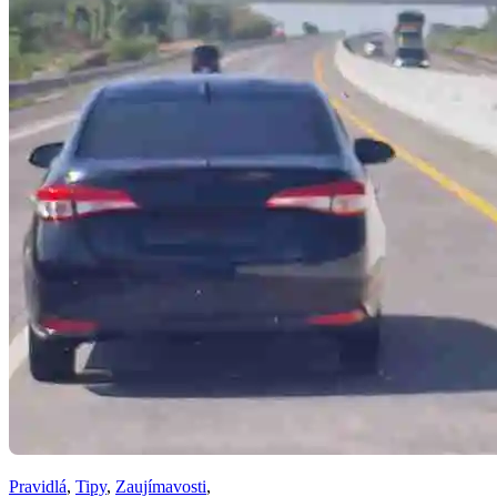
Pravidlá
,
Tipy
,
Zaujímavosti
,