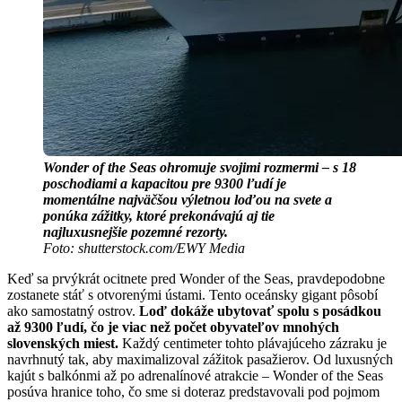
Wonder of the Seas ohromuje svojimi rozmermi – s 18
poschodiami a kapacitou pre 9300 ľudí je
momentálne najväčšou výletnou loďou na svete a
ponúka zážitky, ktoré prekonávajú aj tie
najluxusnejšie pozemné rezorty.
Foto: shutterstock.com/EWY Media
Keď sa prvýkrát ocitnete pred Wonder of the Seas, pravdepodobne
zostanete stáť s otvorenými ústami. Tento oceánsky gigant pôsobí
ako samostatný ostrov.
Loď dokáže ubytovať spolu s posádkou
až 9300 ľudí, čo je viac než počet obyvateľov mnohých
slovenských miest.
Každý centimeter tohto plávajúceho zázraku je
navrhnutý tak, aby maximalizoval zážitok pasažierov. Od luxusných
kajút s balkónmi až po adrenalínové atrakcie – Wonder of the Seas
posúva hranice toho, čo sme si doteraz predstavovali pod pojmom