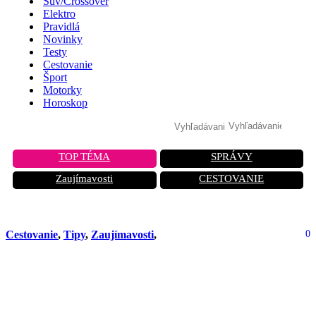
Suv/Crossover
Elektro
Pravidlá
Novinky
Testy
Cestovanie
Šport
Motorky
Horoskop
TOP TÉMA
SPRÁVY
Zaujímavosti
CESTOVANIE
Cestovanie
,
Tipy
,
Zaujímavosti
,
0
Plávajúce mesto uprostred oceánu:
Wonder of the Seas ohromuje
rozmermi aj luxusom