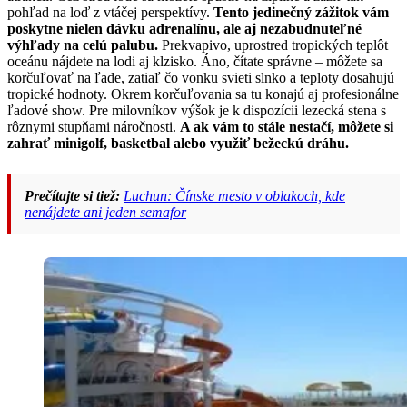
pohľad na loď z vtáčej perspektívy.
Tento jedinečný zážitok vám
poskytne nielen dávku adrenalínu, ale aj nezabudnuteľné
výhľady na celú palubu.
Prekvapivo, uprostred tropických teplôt
oceánu nájdete na lodi aj klzisko. Áno, čítate správne – môžete sa
korčuľovať na ľade, zatiaľ čo vonku svieti slnko a teploty dosahujú
tropické hodnoty. Okrem korčuľovania sa tu konajú aj profesionálne
ľadové show. Pre milovníkov výšok je k dispozícii lezecká stena s
rôznymi stupňami náročnosti.
A ak vám to stále nestačí, môžete si
zahrať minigolf, basketbal alebo využiť bežeckú dráhu.
Prečítajte si tiež:
Luchun: Čínske mesto v oblakoch, kde
nenájdete ani jeden semafor