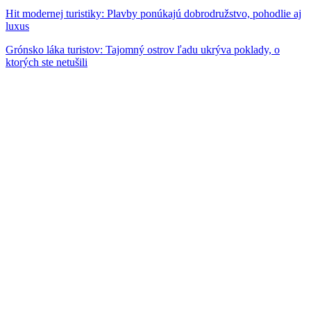
Hit modernej turistiky: Plavby ponúkajú dobrodružstvo, pohodlie aj
luxus
Grónsko láka turistov: Tajomný ostrov ľadu ukrýva poklady, o
ktorých ste netušili