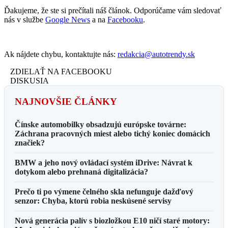
Ďakujeme, že ste si prečítali náš článok. Odporúčame vám sledovať
nás v službe
Google News
a na
Facebooku
.
Ak nájdete chybu, kontaktujte nás:
redakcia@autotrendy.sk
ZDIELAŤ NA FACEBOOKU
DISKUSIA
NAJNOVŠIE ČLÁNKY
Čínske automobilky obsadzujú európske továrne:
Záchrana pracovných miest alebo tichý koniec domácich
značiek?
BMW a jeho nový ovládací systém iDrive: Návrat k
dotykom alebo prehnaná digitalizácia?
Prečo ti po výmene čelného skla nefunguje dažďový
senzor: Chyba, ktorú robia neskúsené servisy
Nová generácia palív s biozložkou E10 ničí staré motory: