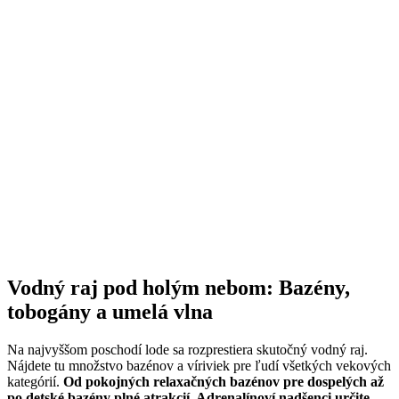
Vodný raj pod holým nebom: Bazény,
tobogány a umelá vlna
Na najvyššom poschodí lode sa rozprestiera skutočný vodný raj.
Nájdete tu množstvo bazénov a víriviek pre ľudí všetkých vekových
kategórií.
Od pokojných relaxačných bazénov pre dospelých až
po detské bazény plné atrakcií. Adrenalínoví nadšenci určite