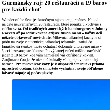
Gurmánsky raj: 20 reštaurácií a 19 barov
pre každú chuť
Wonder of the Seas je skutočným rajom pre gurmánov. Na lodi
nájdete neuveriteľných 20 reštaurácií, ktoré ponúkajú kuchyne z
celého sveta.
Od tradičných amerických hamburgerov v Johnny
Rockets až po sofistikované ázijské fusion menu – každý deň
môžete objavovať nové chute.
Milovníci talianskej kuchyne si
prídu na svoje v autentickej talianskej reštaurácii, zatiaľ čo
fanúšikovia steakov môžu ochutnať dokonale pripravené mäso v
špecializovanej steakhouse. Po výdatnej večeri môžete navštíviť
jeden z 19 barov, kde vám namiešajú váš obľúbený kokteil.
Zaujímavosťou je, že niektoré koktaily vám pripraví robotický
barman.
Pre milovníkov kávy je k dispozícii Starbucks priamo
uprostred oceánu, takže si môžete vychutnať svoje obľúbené
kávové nápoje aj počas plavby.