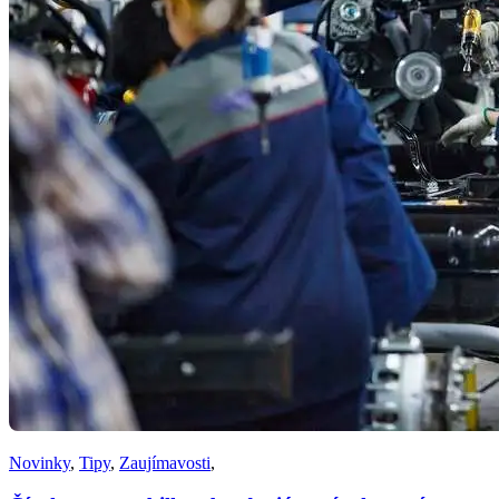
Novinky
,
Tipy
,
Zaujímavosti
,