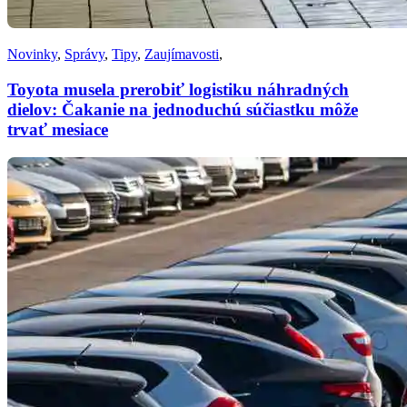
Novinky
,
Správy
,
Tipy
,
Zaujímavosti
,
Toyota musela prerobiť logistiku náhradných
dielov: Čakanie na jednoduchú súčiastku môže
trvať mesiace