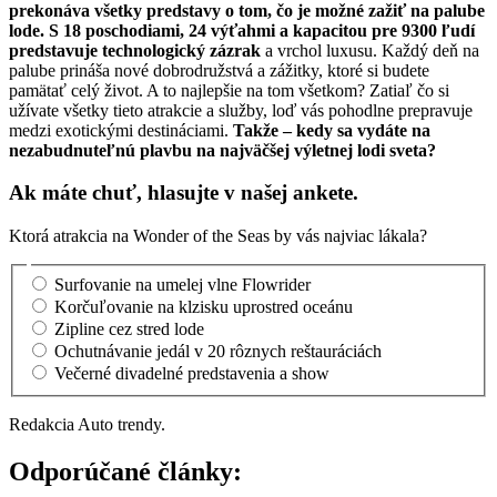
prekonáva všetky predstavy o tom, čo je možné zažiť na palube
lode. S 18 poschodiami, 24 výťahmi a kapacitou pre 9300 ľudí
predstavuje technologický zázrak
a vrchol luxusu. Každý deň na
palube prináša nové dobrodružstvá a zážitky, ktoré si budete
pamätať celý život. A to najlepšie na tom všetkom? Zatiaľ čo si
užívate všetky tieto atrakcie a služby, loď vás pohodlne prepravuje
medzi exotickými destináciami.
Takže – kedy sa vydáte na
nezabudnuteľnú plavbu na najväčšej výletnej lodi sveta?
Ak máte chuť, hlasujte v našej ankete.
Ktorá atrakcia na Wonder of the Seas by vás najviac lákala?
Surfovanie na umelej vlne Flowrider
Korčuľovanie na klzisku uprostred oceánu
Zipline cez stred lode
Ochutnávanie jedál v 20 rôznych reštauráciách
Večerné divadelné predstavenia a show
Redakcia Auto trendy.
Odporúčané články: