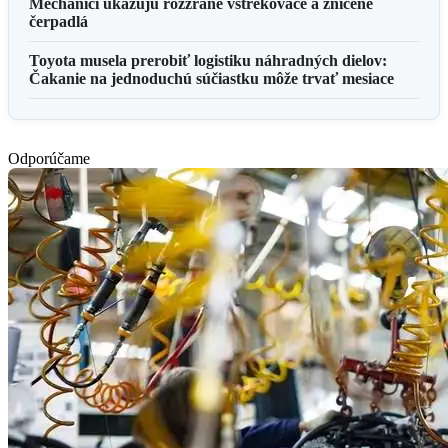
Mechanici ukazujú rozžrané vstrekovače a zničené
čerpadlá
Toyota musela prerobiť logistiku náhradných dielov:
Čakanie na jednoduchú súčiastku môže trvať mesiace
Odporúčame