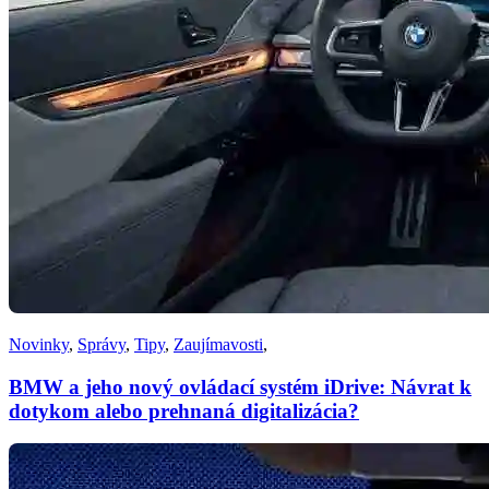
Novinky
,
Správy
,
Tipy
,
Zaujímavosti
,
BMW a jeho nový ovládací systém iDrive: Návrat k
dotykom alebo prehnaná digitalizácia?