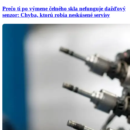
Prečo ti po výmene čelného skla nefunguje dažďový
senzor: Chyba, ktorú robia neskúsené servisy