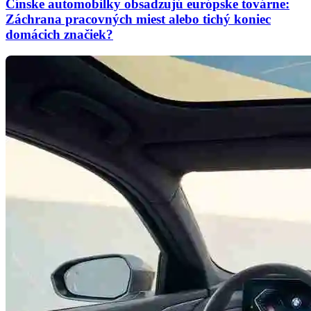
Čínske automobilky obsadzujú európske továrne:
Záchrana pracovných miest alebo tichý koniec
domácich značiek?