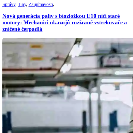
Správy
,
Tipy
,
Zaujímavosti
,
Nová generácia palív s biozložkou E10 ničí staré
motory: Mechanici ukazujú rozžrané vstrekovače a
zničené čerpadlá