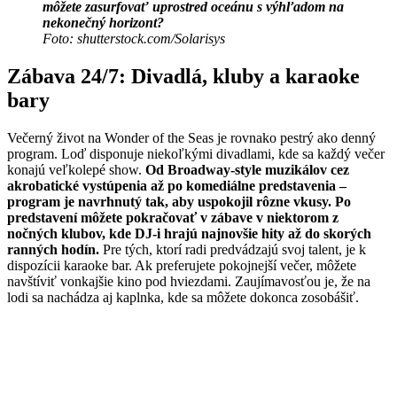
môžete zasurfovať uprostred oceánu s výhľadom na
nekonečný horizont?
Foto: shutterstock.com/Solarisys
Zábava 24/7: Divadlá, kluby a karaoke
bary
Večerný život na Wonder of the Seas je rovnako pestrý ako denný
program. Loď disponuje niekoľkými divadlami, kde sa každý večer
konajú veľkolepé show.
Od Broadway-style muzikálov cez
akrobatické vystúpenia až po komediálne predstavenia –
program je navrhnutý tak, aby uspokojil rôzne vkusy. Po
predstavení môžete pokračovať v zábave v niektorom z
nočných klubov, kde DJ-i hrajú najnovšie hity až do skorých
ranných hodín.
Pre tých, ktorí radi predvádzajú svoj talent, je k
dispozícii karaoke bar. Ak preferujete pokojnejší večer, môžete
navštíviť vonkajšie kino pod hviezdami. Zaujímavosťou je, že na
lodi sa nachádza aj kaplnka, kde sa môžete dokonca zosobášiť.