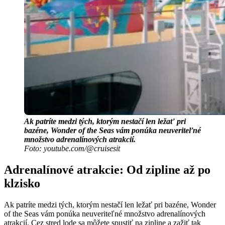
Ak patríte medzi tých, ktorým nestačí len ležať pri
bazéne, Wonder of the Seas vám ponúka neuveriteľné
množstvo adrenalínových atrakcií.
Foto: youtube.com/@cruisesit
Adrenalínové atrakcie: Od zipline až po
klzisko
Ak patríte medzi tých, ktorým nestačí len ležať pri bazéne, Wonder
of the Seas vám ponúka neuveriteľné množstvo adrenalínových
atrakcií. Cez stred lode sa môžete spustiť na zipline a zažiť tak