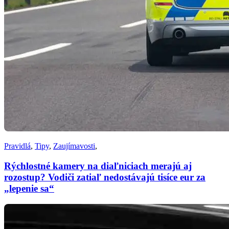
Pravidlá
,
Tipy
,
Zaujímavosti
,
Rýchlostné kamery na diaľniciach merajú aj
rozostup? Vodiči zatiaľ nedostávajú tisíce eur za
„lepenie sa“