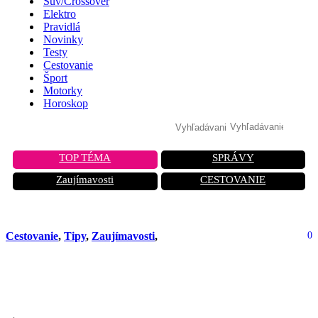
Suv/Crossover
Elektro
Pravidlá
Novinky
Testy
Cestovanie
Šport
Motorky
Horoskop
TOP TÉMA
SPRÁVY
Zaujímavosti
CESTOVANIE
Cestovanie
,
Tipy
,
Zaujímavosti
,
0
Málaga: Mesto, ktoré vás očarí
históriou a nikdy vás nenechá spať