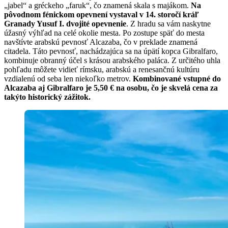
„jabel“ a gréckeho „faruk“, čo znamená skala s majákom.
Na
pôvodnom fénickom opevnení vystaval v 14. storočí kráľ
Granady Yusuf I. dvojité opevnenie
. Z hradu sa vám naskytne
úžasný výhľad na celé okolie mesta. Po zostupe späť do mesta
navštívte arabskú pevnosť Alcazaba, čo v preklade znamená
citadela. Táto pevnosť, nachádzajúca sa na úpätí kopca Gibralfaro,
kombinuje obranný účel s krásou arabského paláca. Z určitého uhla
pohľadu môžete vidieť rímsku, arabskú a renesančnú kultúru
vzdialenú od seba len niekoľko metrov.
Kombinované vstupné do
Alcazaba aj Gibralfaro je 5,50 € na osobu, čo je skvelá cena za
takýto historický zážitok.