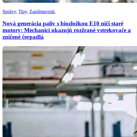
Správy
,
Tipy
,
Zaujímavosti
,
Nová generácia palív s biozložkou E10 ničí staré
motory: Mechanici ukazujú rozžrané vstrekovače a
zničené čerpadlá