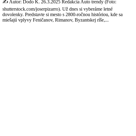
✍️ Autor: Dodo K. 26.3.2025 Redakcia Auto trendy (Foto:
shutterstock.com/joserpizarro). Už dnes si vyberáme letné
dovolenky. Predstavte si mesto s 2800-ročnou históriou, kde sa
miešajú vplyvy Feničanov, Rimanov, Byzantskej ríše,...