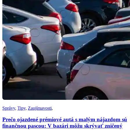
Správy
,
Tipy
,
Zaujímavosti
,
Prečo ojazdené prémiové autá s malým nájazdom sú
finančnou pascou: V bazári môžu skrývať zničený