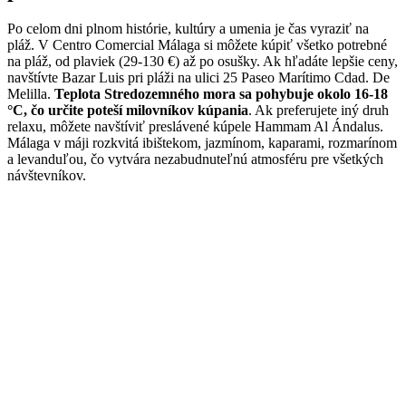
Po celom dni plnom histórie, kultúry a umenia je čas vyraziť na
pláž. V Centro Comercial Málaga si môžete kúpiť všetko potrebné
na pláž, od plaviek (29-130 €) až po osušky. Ak hľadáte lepšie ceny,
navštívte Bazar Luis pri pláži na ulici 25 Paseo Marítimo Cdad. De
Melilla.
Teplota Stredozemného mora sa pohybuje okolo 16-18
°C, čo určite poteší milovníkov kúpania
. Ak preferujete iný druh
relaxu, môžete navštíviť preslávené kúpele Hammam Al Ándalus.
Málaga v máji rozkvitá ibištekom, jazmínom, kaparami, rozmarínom
a levanduľou, čo vytvára nezabudnuteľnú atmosféru pre všetkých
návštevníkov.