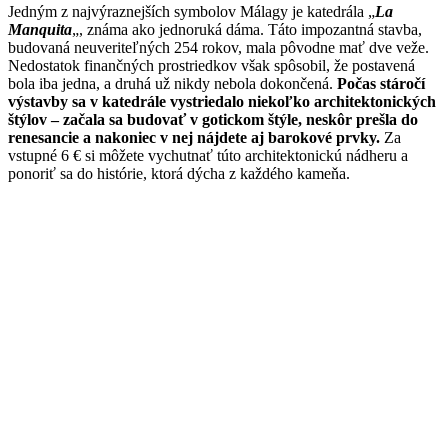
Jedným z najvýraznejších symbolov Málagy je katedrála „
La
Manquita
„, známa ako jednoruká dáma. Táto impozantná stavba,
budovaná neuveriteľných 254 rokov, mala pôvodne mať dve veže.
Nedostatok finančných prostriedkov však spôsobil, že postavená
bola iba jedna, a druhá už nikdy nebola dokončená.
Počas stáročí
výstavby sa v katedrále vystriedalo niekoľko architektonických
štýlov – začala sa budovať v gotickom štýle, neskôr prešla do
renesancie a nakoniec v nej nájdete aj barokové prvky.
Za
vstupné 6 € si môžete vychutnať túto architektonickú nádheru a
ponoriť sa do histórie, ktorá dýcha z každého kameňa.