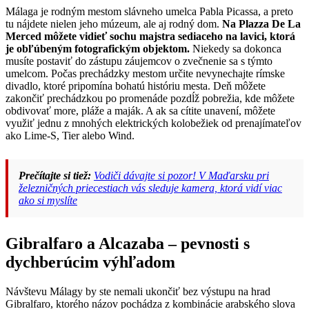
Málaga je rodným mestom slávneho umelca Pabla Picassa, a preto
tu nájdete nielen jeho múzeum, ale aj rodný dom.
Na Plazza De La
Merced môžete vidieť sochu majstra sediaceho na lavici, ktorá
je obľúbeným fotografickým objektom.
Niekedy sa dokonca
musíte postaviť do zástupu záujemcov o zvečnenie sa s týmto
umelcom. Počas prechádzky mestom určite nevynechajte rímske
divadlo, ktoré pripomína bohatú históriu mesta. Deň môžete
zakončiť prechádzkou po promenáde pozdĺž pobrežia, kde môžete
obdivovať more, pláže a maják. A ak sa cítite unavení, môžete
využiť jednu z mnohých elektrických kolobežiek od prenajímateľov
ako Lime-S, Tier alebo Wind.
Prečítajte si tiež:
Vodiči dávajte si pozor! V Maďarsku pri
železničných priecestiach vás sleduje kamera, ktorá vidí viac
ako si myslíte
Gibralfaro a Alcazaba – pevnosti s
dychberúcim výhľadom
Návštevu Málagy by ste nemali ukončiť bez výstupu na hrad
Gibralfaro, ktorého názov pochádza z kombinácie arabského slova