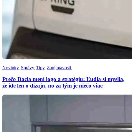
Novinky
,
Správy
,
Tipy
,
Zaujímavosti
,
Prečo Dacia mení logo a stratégiu: Ľudia si myslia,
že ide len o dizajn, no za tým je niečo viac