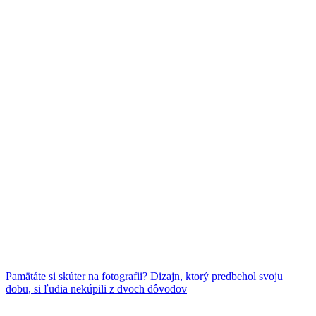
Pamätáte si skúter na fotografii? Dizajn, ktorý predbehol svoju
dobu, si ľudia nekúpili z dvoch dôvodov