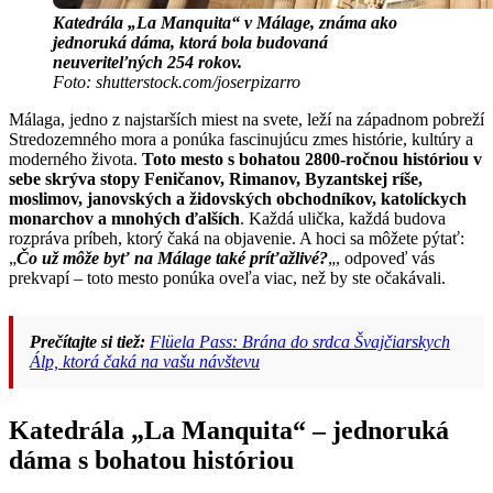
Katedrála „La Manquita“ v Málage, známa ako
jednoruká dáma, ktorá bola budovaná
neuveriteľných 254 rokov.
Foto: shutterstock.com/joserpizarro
Málaga, jedno z najstarších miest na svete, leží na západnom pobreží
Stredozemného mora a ponúka fascinujúcu zmes histórie, kultúry a
moderného života.
Toto mesto s bohatou 2800-ročnou históriou v
sebe skrýva stopy Feničanov, Rimanov, Byzantskej ríše,
moslimov, janovských a židovských obchodníkov, katolíckych
monarchov a mnohých ďalších
. Každá ulička, každá budova
rozpráva príbeh, ktorý čaká na objavenie. A hoci sa môžete pýtať:
„
Čo už môže byť na Málage také príťažlivé?
„, odpoveď vás
prekvapí – toto mesto ponúka oveľa viac, než by ste očakávali.
Prečítajte si tiež:
Flüela Pass: Brána do srdca Švajčiarskych
Álp, ktorá čaká na vašu návštevu
Katedrála „La Manquita“ – jednoruká
dáma s bohatou históriou