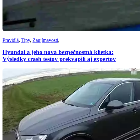
Pravidlá
,
Tipy
,
Zaujímavosti
,
Hyundai a jeho nová bezpečnostná klietka:
Výsledky crash testov prekvapili aj expertov