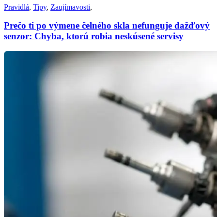
Pravidlá
,
Tipy
,
Zaujímavosti
,
Prečo ti po výmene čelného skla nefunguje dažďový
senzor: Chyba, ktorú robia neskúsené servisy