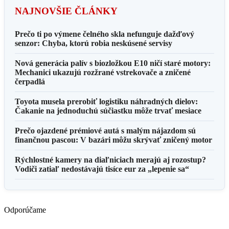
NAJNOVŠIE ČLÁNKY
Prečo ti po výmene čelného skla nefunguje dažďový
senzor: Chyba, ktorú robia neskúsené servisy
Nová generácia palív s biozložkou E10 ničí staré motory:
Mechanici ukazujú rozžrané vstrekovače a zničené
čerpadlá
Toyota musela prerobiť logistiku náhradných dielov:
Čakanie na jednoduchú súčiastku môže trvať mesiace
Prečo ojazdené prémiové autá s malým nájazdom sú
finančnou pascou: V bazári môžu skrývať zničený motor
Rýchlostné kamery na diaľniciach merajú aj rozostup?
Vodiči zatiaľ nedostávajú tisíce eur za „lepenie sa“
Odporúčame