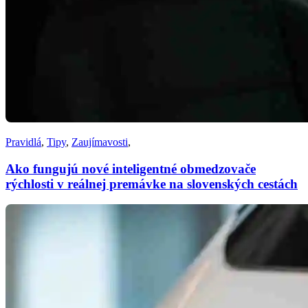
Pravidlá
,
Tipy
,
Zaujímavosti
,
Ako fungujú nové inteligentné obmedzovače
rýchlosti v reálnej premávke na slovenských cestách