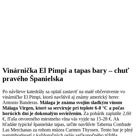
Vinárnička El Pimpi a tapas bary – chuť
pravého Španielska
Po návšteve katedrály sa oplatí zastaviť na malé občerstvenie vo
vinárničke El Pimpi, ktorú navštívil aj známy americký herec
Antonio Banderas.
Málaga je známa svojim sladkým vínom
Málaga Virgen, ktoré sa servíruje pri teplote 6-8 °C a počas
horúcich dní je dokonalým osviežením.
Za pohárik zaplatíte 2,60
€, fľaša otvoreného miestneho vína vás vyjde na 15-28 €. Ak
hľadáte typické španielske tapas, určite navštívte Taberna Confrade
Las Merchanas za rohom múzea Carmen Thyssen. Tento bar je plný
pamätihodností z každoročných osláv veľkonočného týždňa,