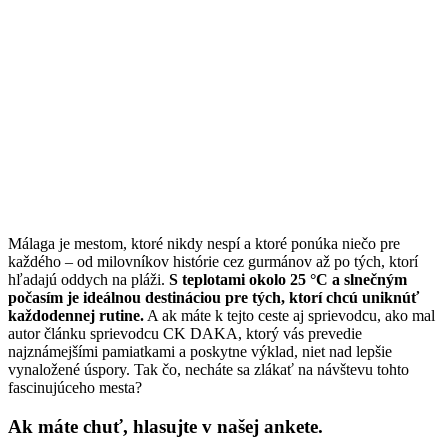
Málaga je mestom, ktoré nikdy nespí a ktoré ponúka niečo pre
každého – od milovníkov histórie cez gurmánov až po tých, ktorí
hľadajú oddych na pláži.
S teplotami okolo 25 °C a slnečným
počasím je ideálnou destináciou pre tých, ktorí chcú uniknúť
každodennej rutine.
A ak máte k tejto ceste aj sprievodcu, ako mal
autor článku sprievodcu CK DAKA, ktorý vás prevedie
najznámejšími pamiatkami a poskytne výklad, niet nad lepšie
vynaložené úspory. Tak čo, necháte sa zlákať na návštevu tohto
fascinujúceho mesta?
Ak máte chuť, hlasujte v našej ankete.