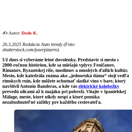
✍️ Autor:
Dodo K.
26.3.2025 Redakcia Auto trendy (Foto:
shutterstock.com/joserpizarro).
Už dnes si vyberáme letné dovolenky. Predstavte si mesto s
2800-ročnou históriou, kde sa miešajú vplyvy Feničanov,
Rimanov, Byzantskej ríše, moslimov a mnohých ďalších kultúr.
Mesto, kde katedrála známa ako „jednoruká dáma“ stojí vedľa
rímskych ruín, kde môžete ochutnať sladké víno v bare, ktorý
navštívil Antonio Banderas, a kde vás
elektrické kolobežky
prevedú ulicami až k majáku pri pobreží. Vitajte v španielskej
Málage, meste, ktoré nikdy nespí a ktoré ponúka
nezabudnuteľné zážitky pre každého cestovateľa.