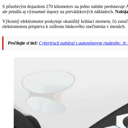
S pôsobivým dojazdom 270 kilometrov na jedno nabitie predstavuje Au
ale prináša aj významné úspory na prevádzkových nákladoch.
Nabíja
Výkonný elektromotor poskytuje okamžitý krútiaci moment, čo zaručuj
elektromotora prispieva k zníženiu hlukového znečistenia v mestách.
Prečítajte si tiež:
Cybertruck nabúral s autonómnym riadením: Je