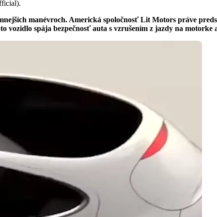
icial).
rémnejších manévroch. Americká spoločnosť Lit Motors práve preds
Toto vozidlo spája bezpečnosť auta s vzrušením z jazdy na motor