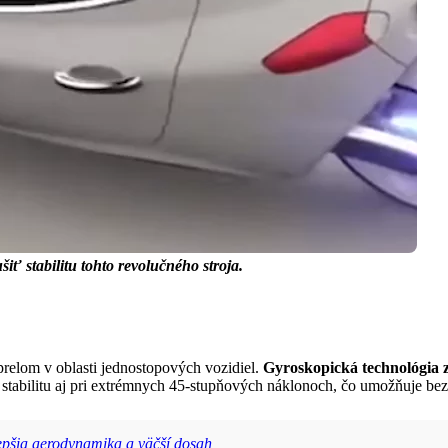
ť stabilitu tohto revolučného stroja.
relom v oblasti jednostopových vozidiel.
Gyroskopická technológia z
tabilitu aj pri extrémnych 45-stupňových náklonoch, čo umožňuje bez
 lepšia aerodynamika a väčší dosah