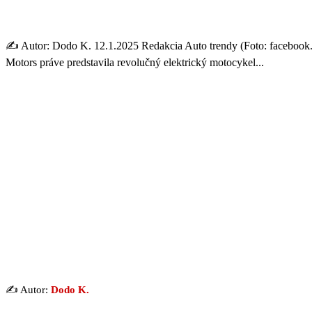
Revolučný motocykel budúcnos
✍️ Autor: Dodo K. 12.1.2025 Redakcia Auto trendy (Foto: facebook.co
Motors práve predstavila revolučný elektrický motocykel...
✍️ Autor:
Dodo K.