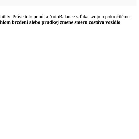
stability. Práve toto ponúka AutoBalance vďaka svojmu pokročilému
náhlom brzdení alebo prudkej zmene smeru zostáva vozidlo