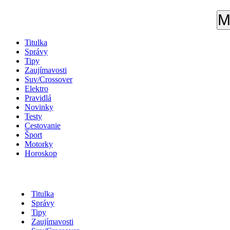
M
Titulka
Správy
Tipy
Zaujímavosti
Suv/Crossover
Elektro
Pravidlá
Novinky
Testy
Cestovanie
Šport
Motorky
Horoskop
Titulka
Správy
Tipy
Zaujímavosti