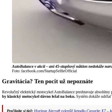
AutoBalance v akcii – ani 45-stupňový náklon nedokáže naruši
Foto: facebook.com/StartupSelfieOfficial
Gravitácia? Ten pocit už nepoznáte
Revolučný elektrický motocykel AutoBalance predstavuje absolútny p
by klasický motocykel dávno ležal na boku.
Systém dokáže udržať s
Prečítajte si tiež:
Horizon Aircraft vylepšil lietadlo Cavorite X7 –