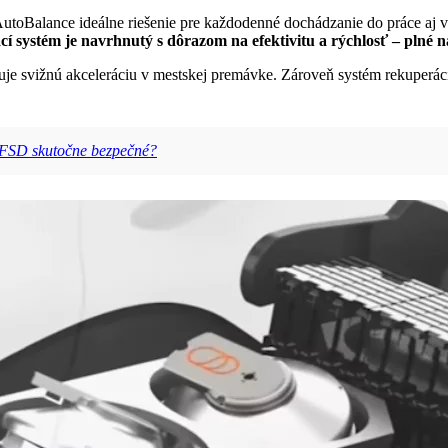
toBalance ideálne riešenie pre každodenné dochádzanie do práce aj vík
cí systém je navrhnutý s dôrazom na efektivitu a rýchlosť – plné na
e svižnú akceleráciu v mestskej premávke. Zároveň systém rekuperácie
 FSD skutočne bezpečné?