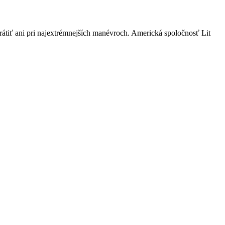
y ste chceli!
rátiť ani pri najextrémnejších manévroch. Americká spoločnosť Lit