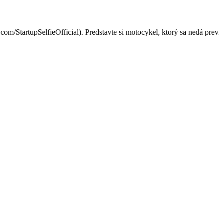
ti: Neprevrátite ho, ani keb
m/StartupSelfieOfficial). Predstavte si motocykel, ktorý sa nedá prev