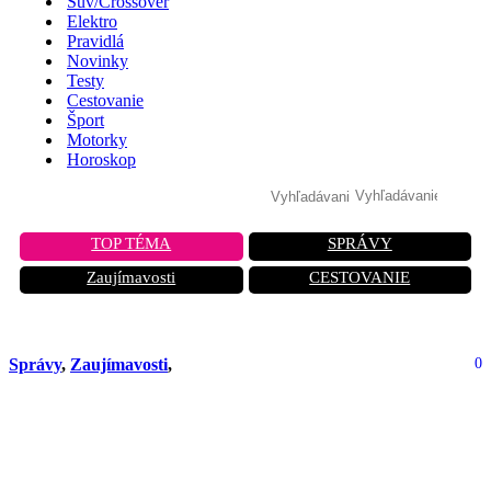
Suv/Crossover
Elektro
Pravidlá
Novinky
Testy
Cestovanie
Šport
Motorky
Horoskop
TOP TÉMA
SPRÁVY
Zaujímavosti
CESTOVANIE
Správy
,
Zaujímavosti
,
0
Šok v Las Vegas: Tesla Cybertruck
vybuchla pred hotelom Trump! –
VIDEO