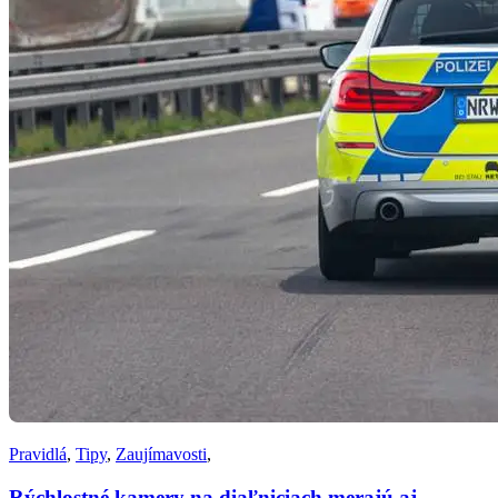
Pravidlá
,
Tipy
,
Zaujímavosti
,
Rýchlostné kamery na diaľniciach merajú aj