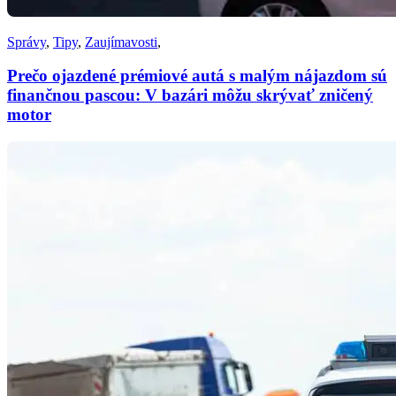
Správy
,
Tipy
,
Zaujímavosti
,
Prečo ojazdené prémiové autá s malým nájazdom sú
finančnou pascou: V bazári môžu skrývať zničený
motor