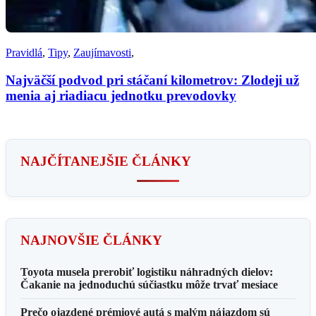
Pravidlá
,
Tipy
,
Zaujímavosti
,
Najväčší podvod pri stáčaní kilometrov: Zlodeji už
menia aj riadiacu jednotku prevodovky
NAJČÍTANEJŠIE ČLÁNKY
NAJNOVŠIE ČLÁNKY
Toyota musela prerobiť logistiku náhradných dielov:
Čakanie na jednoduchú súčiastku môže trvať mesiace
Prečo ojazdené prémiové autá s malým nájazdom sú