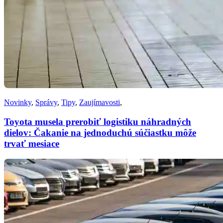
Novinky
,
Správy
,
Tipy
,
Zaujímavosti
,
Toyota musela prerobiť logistiku náhradných
dielov: Čakanie na jednoduchú súčiastku môže
trvať mesiace