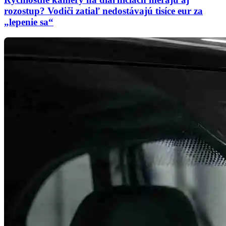
rozostup? Vodiči zatiaľ nedostávajú tisíce eur za
„lepenie sa“