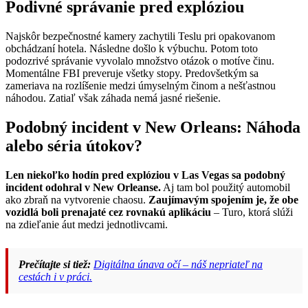
Podivné správanie pred explóziou
Najskôr bezpečnostné kamery zachytili Teslu pri opakovanom
obchádzaní hotela. Následne došlo k výbuchu. Potom toto
podozrivé správanie vyvolalo množstvo otázok o motíve činu.
Momentálne FBI preveruje všetky stopy. Predovšetkým sa
zameriava na rozlíšenie medzi úmyselným činom a nešťastnou
náhodou. Zatiaľ však záhada nemá jasné riešenie.
Podobný incident v New Orleans: Náhoda
alebo séria útokov?
Len niekoľko hodín pred explóziou v Las Vegas sa podobný
incident odohral v New Orleanse.
Aj tam bol použitý automobil
ako zbraň na vytvorenie chaosu.
Zaujímavým spojením je, že obe
vozidlá boli prenajaté cez rovnakú aplikáciu
– Turo, ktorá slúži
na zdieľanie áut medzi jednotlivcami.
Prečítajte si tiež:
Digitálna únava očí – náš nepriateľ na
cestách i v práci.