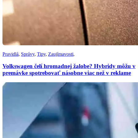
Pravidlá
,
Správy
,
Tipy
,
Zaujímavosti
,
Volkswagen čelí hromadnej žalobe? Hybridy môžu v
premávke spotrebovať násobne viac než v reklame