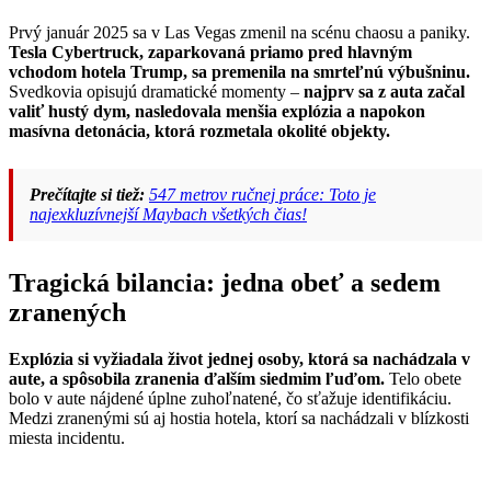
Prvý január 2025 sa v Las Vegas zmenil na scénu chaosu a paniky.
Tesla Cybertruck, zaparkovaná priamo pred hlavným
vchodom hotela Trump, sa premenila na smrteľnú výbušninu.
Svedkovia opisujú dramatické momenty –
najprv sa z auta začal
valiť hustý dym, nasledovala menšia explózia a napokon
masívna detonácia, ktorá rozmetala okolité objekty.
Prečítajte si tiež:
547 metrov ručnej práce: Toto je
najexkluzívnejší Maybach všetkých čias!
Tragická bilancia: jedna obeť a sedem
zranených
Explózia si vyžiadala život jednej osoby, ktorá sa nachádzala v
aute, a spôsobila zranenia ďalším siedmim ľuďom.
Telo obete
bolo v aute nájdené úplne zuhoľnatené, čo sťažuje identifikáciu.
Medzi zranenými sú aj hostia hotela, ktorí sa nachádzali v blízkosti
miesta incidentu.