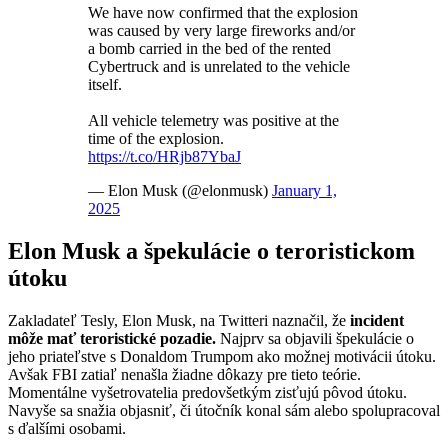
We have now confirmed that the explosion
was caused by very large fireworks and/or
a bomb carried in the bed of the rented
Cybertruck and is unrelated to the vehicle
itself.
All vehicle telemetry was positive at the
time of the explosion.
https://t.co/HRjb87YbaJ
— Elon Musk (@elonmusk)
January 1,
2025
Elon Musk a špekulácie o teroristickom
útoku
Zakladateľ Tesly, Elon Musk, na Twitteri naznačil, že
incident
môže mať teroristické pozadie.
Najprv sa objavili špekulácie o
jeho priateľstve s Donaldom Trumpom ako možnej motivácii útoku.
Avšak FBI zatiaľ nenašla žiadne dôkazy pre tieto teórie.
Momentálne vyšetrovatelia predovšetkým zisťujú pôvod útoku.
Navyše sa snažia objasniť, či útočník konal sám alebo spolupracoval
s ďalšími osobami.