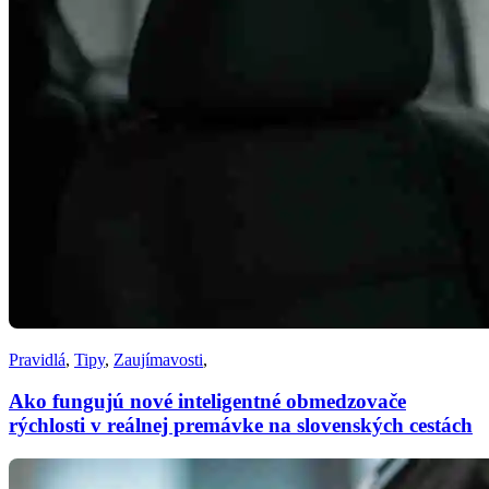
Pravidlá
,
Tipy
,
Zaujímavosti
,
Ako fungujú nové inteligentné obmedzovače
rýchlosti v reálnej premávke na slovenských cestách