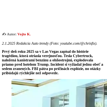
✍️ Autor:
Vojto K.
2.1.2025 Redakcia Auto trendy (
Foto: youtube.com/@chrisfix
).
Prvý deň roku 2025 sa v Las Vegas zapísal do histórie
tragédiou, ktorá otriasla verejnosťou. Tesla Cybertruck,
naložená kanistrami benzínu a ohňostrojmi, explodovala
priamo pred hotelom Trump. Incident si vyžiadal jednu obeť a
sedem zranených. FBI pátra po príčinách explózie, no otázky
pribúdajú rýchlejšie než odpovede.