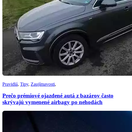
Pravidlá
,
Tipy
,
Zaujímavosti
,
Prečo prémiové ojazdené autá z bazárov často
skrývajú vymenené airbagy po nehodách