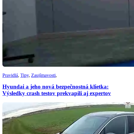
Pravidlá
,
Tipy
,
Zaujímavosti
,
Hyundai a jeho nová bezpečnostná klietka:
Výsledky crash testov prekvapili aj expertov