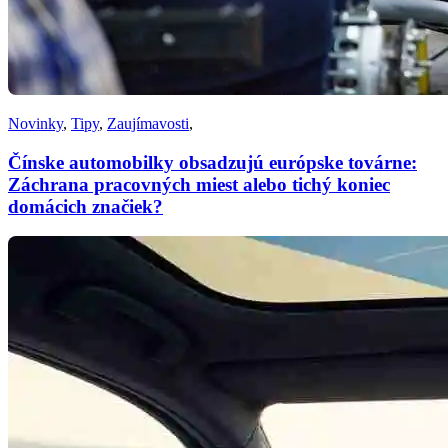
Novinky
,
Tipy
,
Zaujímavosti
,
Čínske automobilky obsadzujú európske továrne:
Záchrana pracovných miest alebo tichý koniec
domácich značiek?