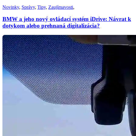
Novinky
,
Správy
,
Tipy
,
Zaujímavosti
,
BMW a jeho nový ovládací systém iDrive: Návrat k
dotykom alebo prehnaná digitalizácia?