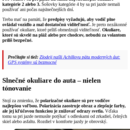
kategórie 2 alebo 3.
Šošovky kategórie 4 by sa pri jazde nemali
používať ani počas najslnečnejších dní.
Treba mať na pamäti, že
predpisy vyžadujú, aby vodič plne
ovládal vozidlo a mal dostatočnú viditeľnosť.
Je preto nezákonné
používať okuliare, ktoré príliš obmedzujú viditeľnosť.
Okuliare,
ktoré sú skvelé na pláž alebo pre chodcov, nebudú za volantom
príliš bezpečné.
Prečítajte si tiež:
Zlodeji našli Achillovu pätu moderných áut:
GPS systémy sú bezmocné
Slnečné okuliare do auta – nielen
tónovanie
Stojí za zmienku, že
polarizačné okuliare sú pre vodičov
najlepšou voľbou. Polarizácia zaostruje obraz a zlepšuje farby,
ale jej kľúčovou funkciou je znižovať odrazy svetla.
Vďaka
tomu sa pri jazde nemusíte potýkať s odleskami od zrkadiel, čelných
skiel alebo asfaltu. Rozdiel v komforte jazdy je obrovský.