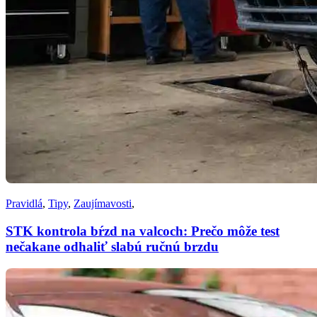
Pravidlá
,
Tipy
,
Zaujímavosti
,
STK kontrola bŕzd na valcoch: Prečo môže test
nečakane odhaliť slabú ručnú brzdu