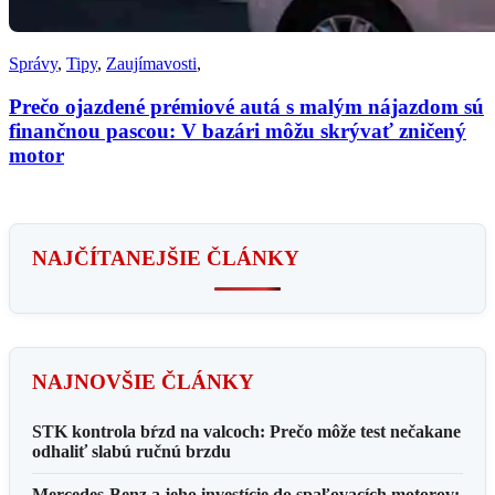
Správy
,
Tipy
,
Zaujímavosti
,
Prečo ojazdené prémiové autá s malým nájazdom sú
finančnou pascou: V bazári môžu skrývať zničený
motor
NAJČÍTANEJŠIE ČLÁNKY
NAJNOVŠIE ČLÁNKY
STK kontrola bŕzd na valcoch: Prečo môže test nečakane
odhaliť slabú ručnú brzdu
Mercedes-Benz a jeho investície do spaľovacích motorov: