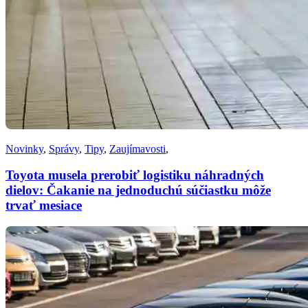
Novinky
,
Správy
,
Tipy
,
Zaujímavosti
,
Toyota musela prerobiť logistiku náhradných
dielov: Čakanie na jednoduchú súčiastku môže
trvať mesiace