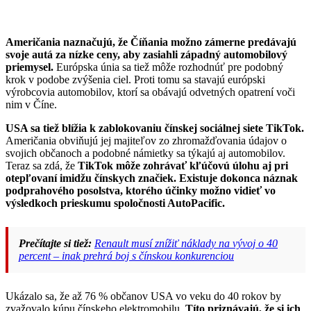
Američania naznačujú, že Číňania možno zámerne predávajú
svoje autá za nízke ceny, aby zasiahli západný automobilový
priemysel.
Európska únia sa tiež môže rozhodnúť pre podobný
krok v podobe zvýšenia ciel. Proti tomu sa stavajú európski
výrobcovia automobilov, ktorí sa obávajú odvetných opatrení voči
nim v Číne.
USA sa tiež blížia k zablokovaniu čínskej sociálnej siete TikTok.
Američania obviňujú jej majiteľov zo zhromažďovania údajov o
svojich občanoch a podobné námietky sa týkajú aj automobilov.
Teraz sa zdá, že
TikTok môže zohrávať kľúčovú úlohu aj pri
otepľovaní imidžu čínskych značiek. Existuje dokonca náznak
podprahového posolstva, ktorého účinky možno vidieť vo
výsledkoch prieskumu spoločnosti AutoPacific.
Prečítajte si tiež:
Renault musí znížiť náklady na vývoj o 40
percent – inak prehrá boj s čínskou konkurenciou
Ukázalo sa, že až 76 % občanov USA vo veku do 40 rokov by
zvažovalo kúpu čínskeho elektromobilu.
Títo priznávajú, že si ich