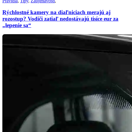
Pravidlá
,
Tipy
,
Zaujímavosti
,
Rýchlostné kamery na diaľniciach merajú aj
rozostup? Vodiči zatiaľ nedostávajú tisíce eur za
„lepenie sa“