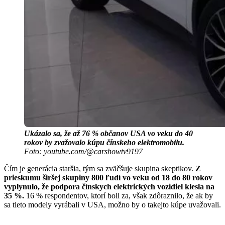
Ukázalo sa, že až 76 % občanov USA vo veku do 40
rokov by zvažovalo kúpu čínskeho elektromobilu.
Foto: youtube.com/@carshowtv9197
Čím je generácia staršia, tým sa zväčšuje skupina skeptikov.
Z
prieskumu širšej skupiny 800 ľudí vo veku od 18 do 80 rokov
vyplynulo, že podpora čínskych elektrických vozidiel klesla na
35 %.
16 % respondentov, ktorí boli za, však zdôraznilo, že ak by
sa tieto modely vyrábali v USA, možno by o takejto kúpe uvažovali.