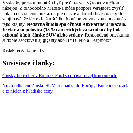
Výsledky prieskumu môžu byť pre čínskych výrobcov určitou
nádejou. Z dlhodobého hľadiska môže podpora verejnosti zvýšiť
tlak na odstránenie prekážok pre čínske automobilové značky. Je
zaujímavé, že ide o ďalšiu štúdiu, ktorá potvrdzuje záujem o autá z
tejto krajiny.
Nedávna štúdia spoločnosti AlixPartners ukázala,
že viac ako polovica (58 %) amerických zákazníkov by bola
ochotná kúpiť čínske SUV alebo sedany.
Respondenti prieskumu
si dobre asociovali aj giganty ako BYD, Nio a Leapmotor.
Redakcia Auto trendy.
Súvisiace články:
Čínsky bestseller v Európe. Ford sa obáva novej konkurencie
Novo odhalené čínske SUV prichádza do Európy. Bude to senzácia,
a to nielen z hľadiska ceny