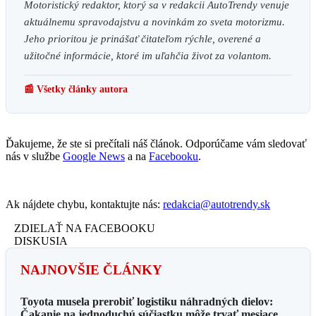
Motoristický redaktor, ktorý sa v redakcii AutoTrendy venuje
aktuálnemu spravodajstvu a novinkám zo sveta motorizmu.
Jeho prioritou je prinášať čitateľom rýchle, overené a
užitočné informácie, ktoré im uľahčia život za volantom.
📰 Všetky články autora
Ďakujeme, že ste si prečítali náš článok. Odporúčame vám sledovať
nás v službe
Google News
a na
Facebooku
.
Ak nájdete chybu, kontaktujte nás:
redakcia@autotrendy.sk
ZDIELAŤ NA FACEBOOKU
DISKUSIA
NAJNOVŠIE ČLÁNKY
Toyota musela prerobiť logistiku náhradných dielov:
Čakanie na jednoduchú súčiastku môže trvať mesiace