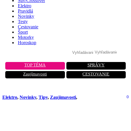
Suv/Crossover
Elektro
Pravidlá
Novinky
Testy
Cestovanie
Šport
Motorky
Horoskop
TOP TÉMA
SPRÁVY
Zaujímavosti
CESTOVANIE
Elektro
,
Novinky
,
Tipy
,
Zaujímavosti
,
0
Čoraz viac mladých ľudí chce čínske
SUV a sedany. Podprahové posolstvo
TikToku?