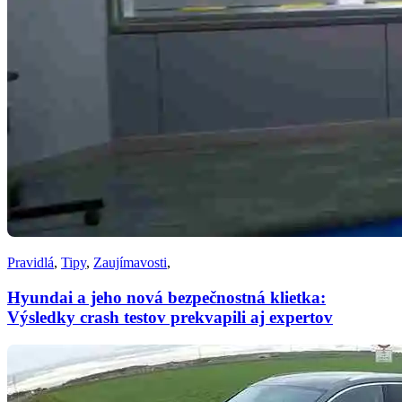
Pravidlá
,
Tipy
,
Zaujímavosti
,
Hyundai a jeho nová bezpečnostná klietka:
Výsledky crash testov prekvapili aj expertov