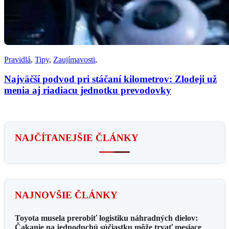
Pravidlá
,
Tipy
,
Zaujímavosti
,
Najväčší podvod pri stáčaní kilometrov: Zlodeji už
menia aj riadiacu jednotku prevodovky
NAJČÍTANEJŠIE ČLÁNKY
NAJNOVŠIE ČLÁNKY
Toyota musela prerobiť logistiku náhradných dielov:
Čakanie na jednoduchú súčiastku môže trvať mesiace