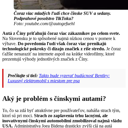
Čoraz viac mladých ľudí chce čínske SUV a sedany.
Podprahové posolstvo TikToku?
Foto: youtube.com/@autogefuehl
Autá z Číny priťahujú čoraz viac zákazníkov po celom svete.
Na Slovensku je to spôsobené najmä nízkou cenou v pomere k
výbave.
Do povedomia ľudí však čoraz viac prenikajú
technologické pokroky či dizajn značiek z ríše stredu.
Je čoraz
ťažšie nenaraziť na internete aspoň na krátke videofilmy, ktoré
prezentujú výhody jednotlivých značiek z Číny.
Prečítajte si tiež:
Takto bude vyzerať budúcnosť Bentley:
Luxusný elektromobil s miestom pre psa
Aký je problém s čínskymi autami?
To, čo sa zdá byť atraktívne pre používateľov, naháňa strach tým,
ktorí sú pri moci.
Strach zo zaplavenia trhu lacnými, ale
inovatívnymi čínskymi automobilmi zmobilizoval najmä vládu
USA.
Administratíva Joea Bidena drasticky zvýši clá na autá