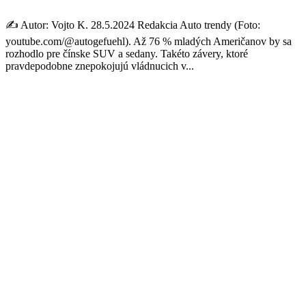
✍️ Autor: Vojto K. 28.5.2024 Redakcia Auto trendy (Foto:
youtube.com/@autogefuehl). Až 76 % mladých Američanov by sa
rozhodlo pre čínske SUV a sedany. Takéto závery, ktoré
pravdepodobne znepokojujú vládnucich v...