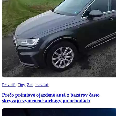
Pravidlá
,
Tipy
,
Zaujímavosti
,
Prečo prémiové ojazdené autá z bazárov často
skrývajú vymenené airbagy po nehodách