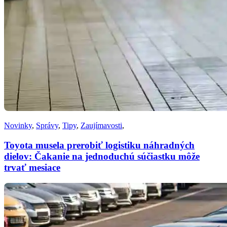
Novinky
,
Správy
,
Tipy
,
Zaujímavosti
,
Toyota musela prerobiť logistiku náhradných
dielov: Čakanie na jednoduchú súčiastku môže
trvať mesiace