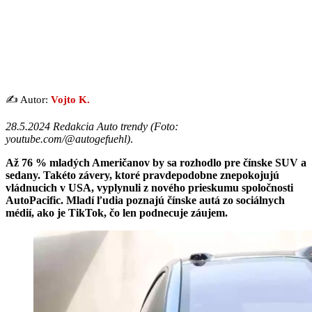
✍️ Autor:
Vojto K.
28.5.2024 Redakcia Auto trendy (Foto:
youtube.com/@autogefuehl)
.
Až 76 % mladých Američanov by sa rozhodlo pre čínske SUV a
sedany. Takéto závery, ktoré pravdepodobne znepokojujú
vládnucich v USA, vyplynuli z nového prieskumu spoločnosti
AutoPacific. Mladí ľudia poznajú čínske autá zo sociálnych
médií, ako je TikTok, čo len podnecuje záujem.