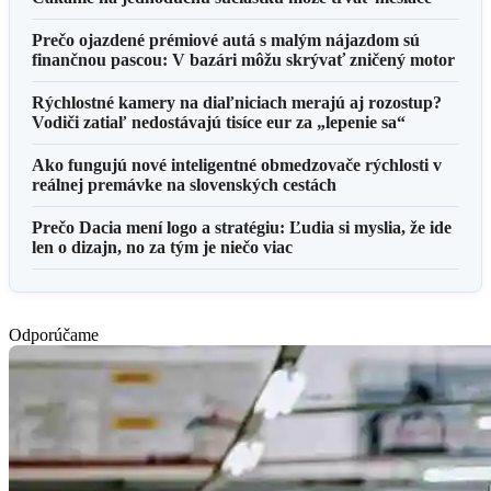
Prečo ojazdené prémiové autá s malým nájazdom sú
finančnou pascou: V bazári môžu skrývať zničený motor
Rýchlostné kamery na diaľniciach merajú aj rozostup?
Vodiči zatiaľ nedostávajú tisíce eur za „lepenie sa“
Ako fungujú nové inteligentné obmedzovače rýchlosti v
reálnej premávke na slovenských cestách
Prečo Dacia mení logo a stratégiu: Ľudia si myslia, že ide
len o dizajn, no za tým je niečo viac
Odporúčame