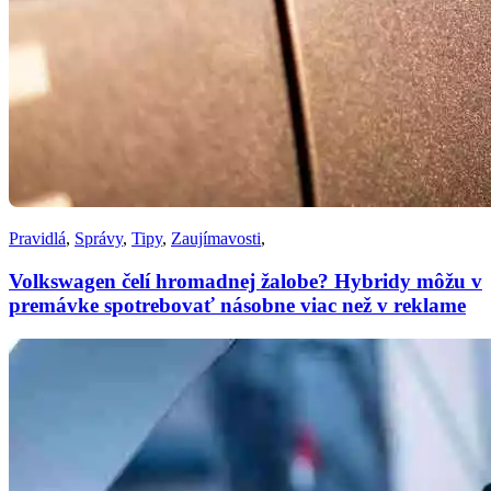
Pravidlá
,
Správy
,
Tipy
,
Zaujímavosti
,
Volkswagen čelí hromadnej žalobe? Hybridy môžu v
premávke spotrebovať násobne viac než v reklame