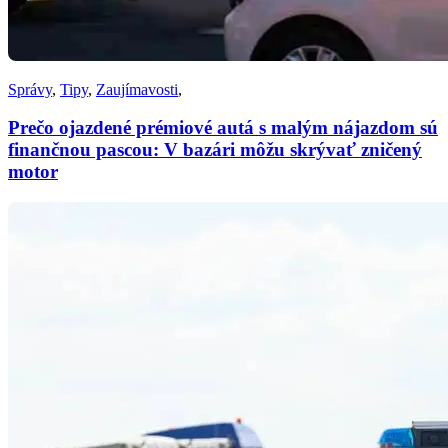
Správy
,
Tipy
,
Zaujímavosti
,
Prečo ojazdené prémiové autá s malým nájazdom sú
finančnou pascou: V bazári môžu skrývať zničený
motor