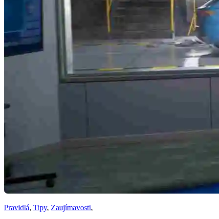
Pravidlá
,
Tipy
,
Zaujímavosti
,