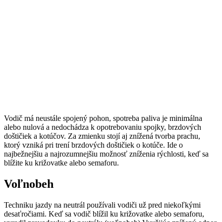
Vodič má neustále spojený pohon, spotreba paliva je minimálna
alebo nulová a nedochádza k opotrebovaniu spojky, brzdových
doštičiek a kotúčov. Za zmienku stojí aj znížená tvorba prachu,
ktorý vzniká pri trení brzdových doštičiek o kotúče. Ide o
najbežnejšiu a najrozumnejšiu možnosť zníženia rýchlosti, keď sa
blížite ku križovatke alebo semaforu.
Voľnobeh
Techniku jazdy na neutrál používali vodiči už pred niekoľkými
desaťročiami. Keď sa vodič blížil ku križovatke alebo semaforu,