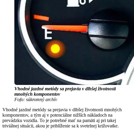
Vhodné jazdné metódy sa prejavia v dlhšej životnosti
mnohých komponentov
Fofo: súkromný archív
Vhodné jazdné metódy sa prejavia v dlhšej životnosti mnohých
komponentov, a tým aj v potenciálne nižších nákladoch na
prevádzku vozidla. To je potrebné mať na pamäti aj pri takej
triviálnej situácii, akou je priblíženie sa k svetelnej križovatke.