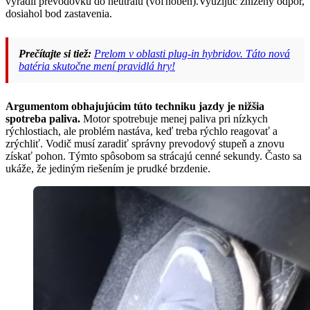
vyradil prevodovku do neutrálu (voľnobeh).Využijúc znížený odpor,
dosiahol bod zastavenia.
Prečítajte si tiež:
Prelom v oblasti plug-in hybridov. Táto nová
batéria skutočne mení pravidlá hry!
Argumentom obhajujúcim túto techniku jazdy je nižšia
spotreba paliva.
Motor spotrebuje menej paliva pri nízkych
rýchlostiach, ale problém nastáva, keď treba rýchlo reagovať a
zrýchliť. Vodič musí zaradiť správny prevodový stupeň a znovu
získať pohon. Týmto spôsobom sa strácajú cenné sekundy. Často sa
ukáže, že jediným riešením je prudké brzdenie.