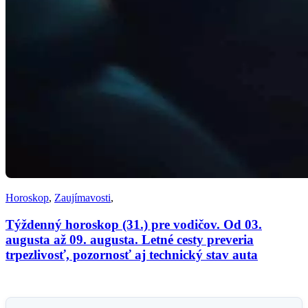
Horoskop
,
Zaujímavosti
,
Týždenný horoskop (31.) pre vodičov. Od 03.
augusta až 09. augusta. Letné cesty preveria
trpezlivosť, pozornosť aj technický stav auta