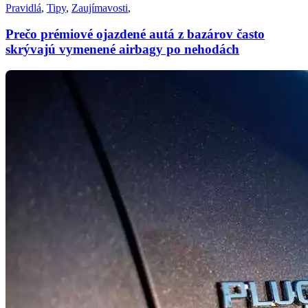
Pravidlá
,
Tipy
,
Zaujímavosti
,
Prečo prémiové ojazdené autá z bazárov často
skrývajú vymenené airbagy po nehodách