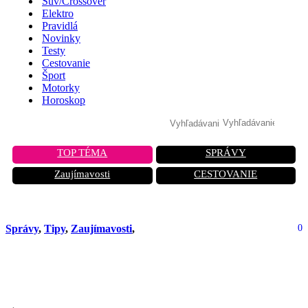
Suv/Crossover
Elektro
Pravidlá
Novinky
Testy
Cestovanie
Šport
Motorky
Horoskop
TOP TÉMA
SPRÁVY
Zaujímavosti
CESTOVANIE
Správy
,
Tipy
,
Zaujímavosti
,
0
Vodiči chcú týmto spôsobom ušetriť
trochu paliva. Robia však chybu