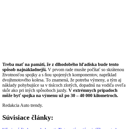
Treba mať na pamäti, že z dlhodobého hľadiska bude tento
spôsob najnákladnejší.
V prvom rade musíte počítať so skrátenou
životnosťou spojky a s ňou spojených komponentov, napríklad
dvojhmotového kolesa. To znamená, že potreba výmeny, a tým aj
náklady pohybujúce sa v tisícoch zlotých, dopadnú na vodiča oveľa
skôr ako pri iných spôsoboch jazdy.
V extrémnych prípadoch
môže byť spojka na výmenu už po 30 – 40 000 kilometroch.
Redakcia Auto trendy.
Súvisiace články: