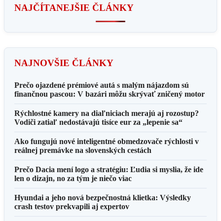
NAJČÍTANEJŠIE ČLÁNKY
NAJNOVŠIE ČLÁNKY
Prečo ojazdené prémiové autá s malým nájazdom sú
finančnou pascou: V bazári môžu skrývať zničený motor
Rýchlostné kamery na diaľniciach merajú aj rozostup?
Vodiči zatiaľ nedostávajú tisíce eur za „lepenie sa“
Ako fungujú nové inteligentné obmedzovače rýchlosti v
reálnej premávke na slovenských cestách
Prečo Dacia mení logo a stratégiu: Ľudia si myslia, že ide
len o dizajn, no za tým je niečo viac
Hyundai a jeho nová bezpečnostná klietka: Výsledky
crash testov prekvapili aj expertov