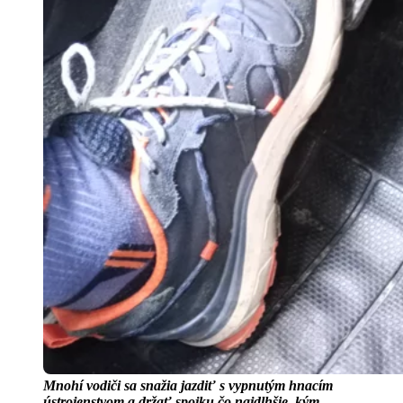
Mnohí vodiči sa snažia jazdiť s vypnutým hnacím
ústrojenstvom a držať spojku čo najdlhšie, kým