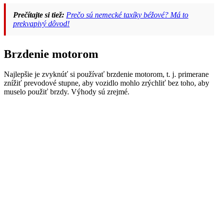
Prečítajte si tiež:
Prečo sú nemecké taxíky béžové? Má to
prekvapivý dôvod!
Brzdenie motorom
Najlepšie je zvyknúť si používať brzdenie motorom, t. j. primerane
znížiť prevodové stupne, aby vozidlo mohlo zrýchliť bez toho, aby
muselo použiť brzdy. Výhody sú zrejmé.