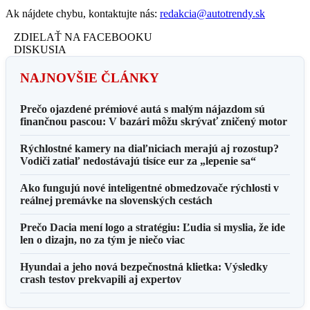
Ak nájdete chybu, kontaktujte nás:
redakcia@autotrendy.sk
ZDIELAŤ NA FACEBOOKU
DISKUSIA
NAJNOVŠIE ČLÁNKY
Prečo ojazdené prémiové autá s malým nájazdom sú
finančnou pascou: V bazári môžu skrývať zničený motor
Rýchlostné kamery na diaľniciach merajú aj rozostup?
Vodiči zatiaľ nedostávajú tisíce eur za „lepenie sa“
Ako fungujú nové inteligentné obmedzovače rýchlosti v
reálnej premávke na slovenských cestách
Prečo Dacia mení logo a stratégiu: Ľudia si myslia, že ide
len o dizajn, no za tým je niečo viac
Hyundai a jeho nová bezpečnostná klietka: Výsledky
crash testov prekvapili aj expertov