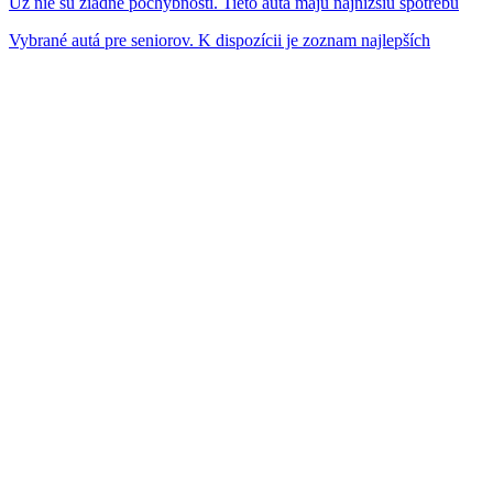
Už nie sú žiadne pochybnosti. Tieto autá majú najnižšiu spotrebu
Vybrané autá pre seniorov. K dispozícii je zoznam najlepších