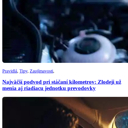
Pravidlá
,
Tipy
,
Zaujímavosti
,
Najväčší podvod pri stáčaní kilometrov: Zlodeji už
menia aj riadiacu jednotku prevodovky