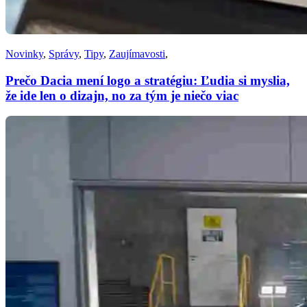
Novinky
,
Správy
,
Tipy
,
Zaujímavosti
,
Prečo Dacia mení logo a stratégiu: Ľudia si myslia,
že ide len o dizajn, no za tým je niečo viac