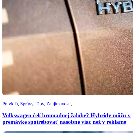
Pravidlá
,
Správy
,
Tipy
,
Zaujímavosti
,
Volkswagen čelí hromadnej žalobe? Hybridy môžu v
premávke spotrebovať násobne viac než v reklame