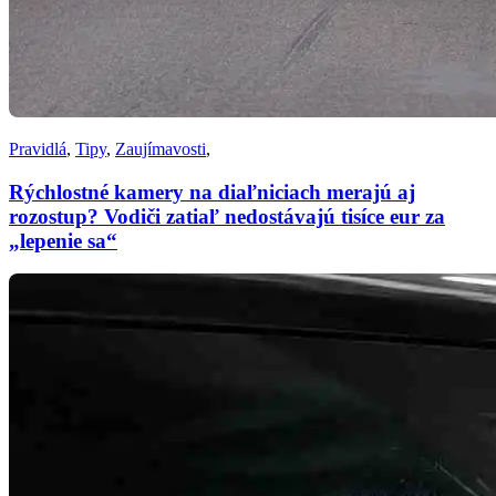
Pravidlá
,
Tipy
,
Zaujímavosti
,
Rýchlostné kamery na diaľniciach merajú aj
rozostup? Vodiči zatiaľ nedostávajú tisíce eur za
„lepenie sa“