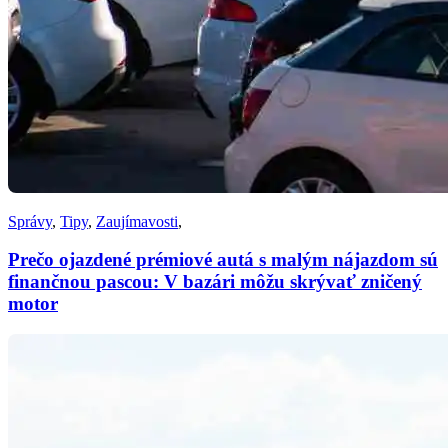
Správy
,
Tipy
,
Zaujímavosti
,
Prečo ojazdené prémiové autá s malým nájazdom sú
finančnou pascou: V bazári môžu skrývať zničený
motor