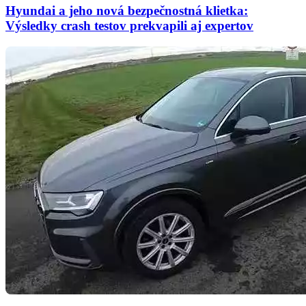
Hyundai a jeho nová bezpečnostná klietka:
Výsledky crash testov prekvapili aj expertov