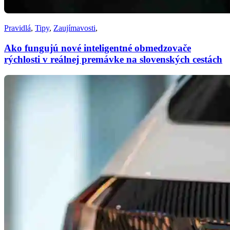
Pravidlá
,
Tipy
,
Zaujímavosti
,
Ako fungujú nové inteligentné obmedzovače
rýchlosti v reálnej premávke na slovenských cestách