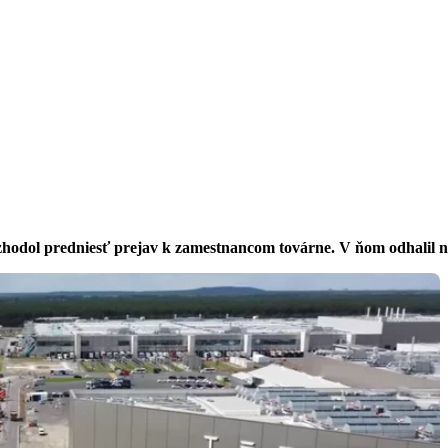
zhodol predniesť prejav k zamestnancom továrne. V ňom odhalil 