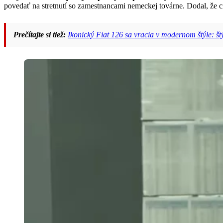
povedať na stretnutí so zamestnancami nemeckej továrne. Dodal, že c
Prečítajte si tiež:
Ikonický Fiat 126 sa vracia v modernom štýle: štý