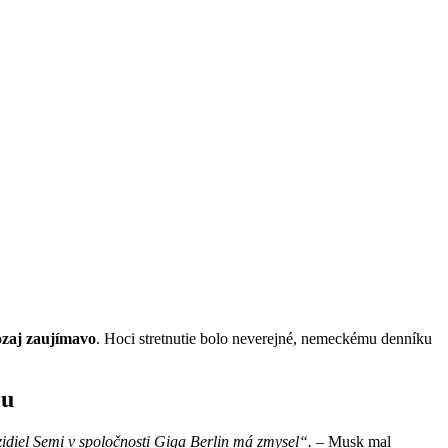
aozaj zaujímavo
. Hoci stretnutie bolo neverejné, nemeckému denníku
iu
idiel Semi v spoločnosti Giga Berlin má zmysel“.
– Musk mal