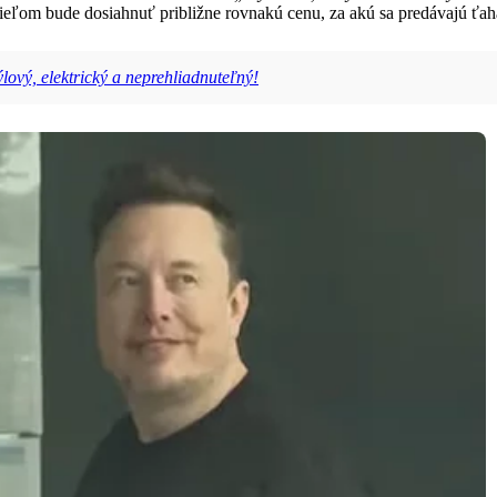
ieľom bude dosiahnuť približne rovnakú cenu, za akú sa predávajú ťah
lový, elektrický a neprehliadnuteľný!