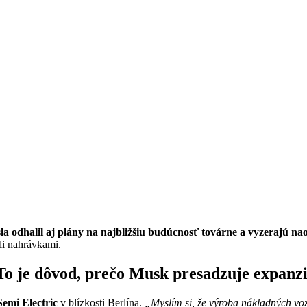
sla odhalil aj plány na najbližšiu budúcnosť továrne a vyzerajú n
li nahrávkami.
To je dôvod, prečo Musk presadzuje expanz
emi Electric
v blízkosti Berlína.
„Myslím si, že výroba nákladných voz