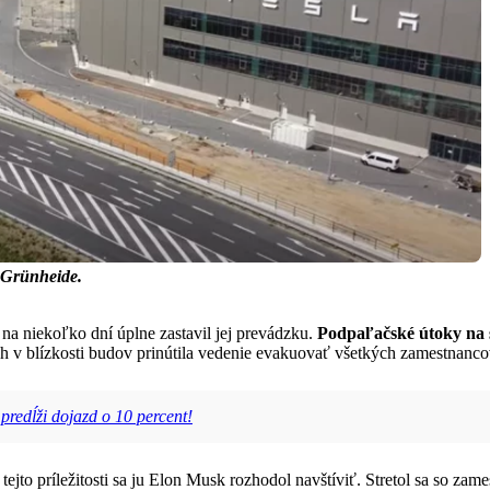
 Grünheide.
ý na niekoľko dní úplne zastavil jej prevádzku.
Podpaľačské útoky na s
h v blízkosti budov prinútila vedenie evakuovať všetkých zamestnanco
predĺži dojazd o 10 percent!
 tejto príležitosti sa ju Elon Musk rozhodol navštíviť. Stretol sa so za