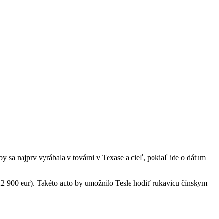
y sa najprv vyrábala v továrni v Texase a cieľ, pokiaľ ide o dátum
22 900 eur). Takéto auto by umožnilo Tesle hodiť rukavicu čínskym