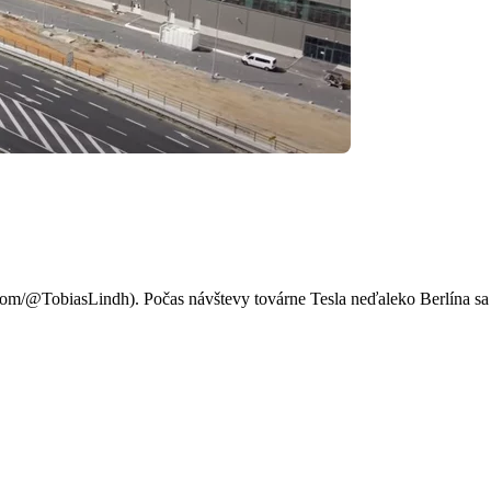
tory. Elon Musk o plánoch ber
com/@TobiasLindh). Počas návštevy továrne Tesla neďaleko Berlína s