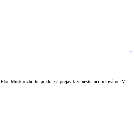
0
línskej továrne
a Elon Musk rozhodol predniesť prejav k zamestnancom továrne. V