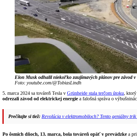
Elon Musk odhalil niekoľko zaujímavých plánov pre závod v
Foto: youtube.com/@TobiasLindh
5. marca 2024 sa továreň Tesla v
Grünheide stala terčom útoku
, ktor
odrezali závod od elektrickej energie
a falošná správa o výbušninác
Prečítajte si tiež:
Revolúcia v elektromobiloch? Tento geniálny trik 
Po ôsmich dňoch, 13. marca, bola továreň opäť v prevádzke
a pri