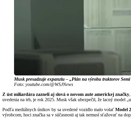
Musk presadzuje expanziu – „Plán na výrobu traktorov Semi El
Foto: youtube.com/@WSJNews
Z úst miliardára zazneli aj slová o novom aute americkej značky
uvedenia na trh, je rok 2025. Musk však ubezpečil, že lacný model „u
Podľa mediálnych únikov by sa uvedené vozidlo malo volať
Model 2
výrobcom, hoci značka sa v súčasnosti aj tak nemusí sťažovať na dop