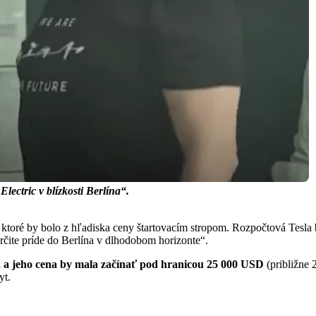
ectric v blízkosti Berlína“.
, ktoré by bolo z hľadiska ceny štartovacím stropom. Rozpočtová Tesla b
rčite príde do Berlína v dlhodobom horizonte“.
 a jeho cena by mala začínať pod hranicou 25 000 USD
(približne 
yt.