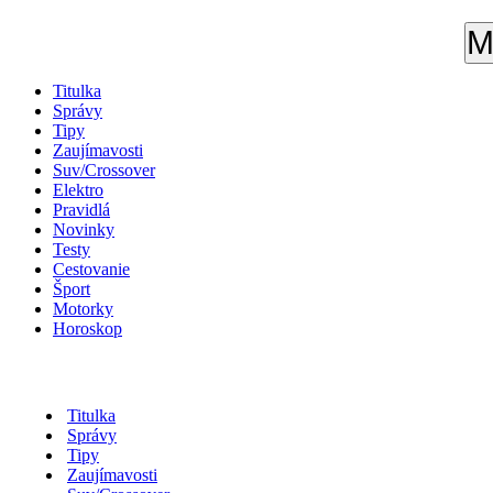
M
Titulka
Správy
Tipy
Zaujímavosti
Suv/Crossover
Elektro
Pravidlá
Novinky
Testy
Cestovanie
Šport
Motorky
Horoskop
Titulka
Správy
Tipy
Zaujímavosti