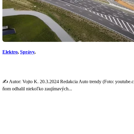
Elektro
,
Správy
,
Nová, lacnejšia Tesla a trak
✍️ Autor: Vojto K. 20.3.2024 Redakcia Auto trendy (Foto: youtube.
ňom odhalil niekoľko zaujímavých...