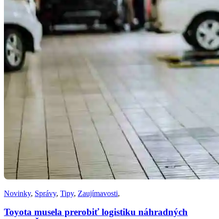
Novinky
,
Správy
,
Tipy
,
Zaujímavosti
,
Toyota musela prerobiť logistiku náhradných