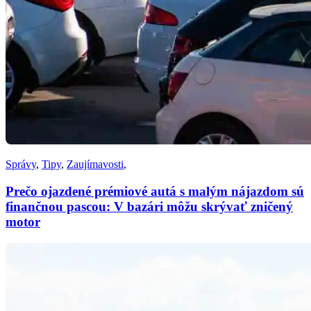
Správy
,
Tipy
,
Zaujímavosti
,
Prečo ojazdené prémiové autá s malým nájazdom sú
finančnou pascou: V bazári môžu skrývať zničený
motor