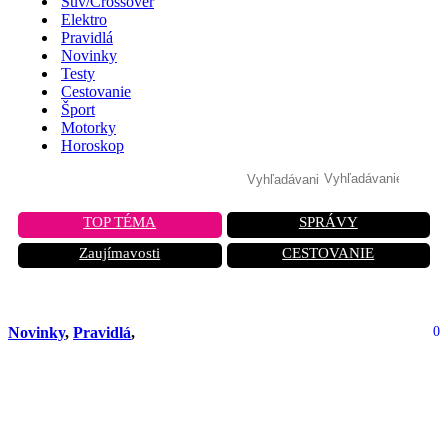
Suv/Crossover
Elektro
Pravidlá
Novinky
Testy
Cestovanie
Šport
Motorky
Horoskop
TOP TÉMA
SPRÁVY
Zaujímavosti
CESTOVANIE
Novinky
,
Pravidlá
,
0
EÚ chce zásadné zmeny v
nákladných vozidlách. Odborníci sú
silne znepokojení