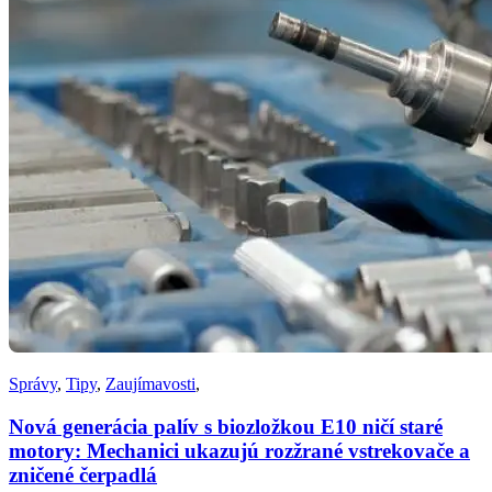
Správy
,
Tipy
,
Zaujímavosti
,
Nová generácia palív s biozložkou E10 ničí staré
motory: Mechanici ukazujú rozžrané vstrekovače a
zničené čerpadlá