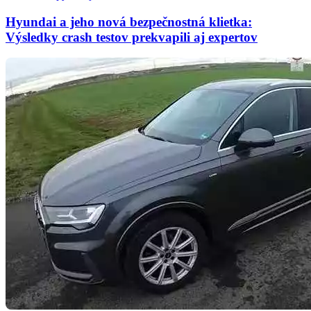
Hyundai a jeho nová bezpečnostná klietka:
Výsledky crash testov prekvapili aj expertov