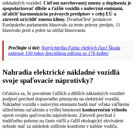
nákladných vozidiel.
Cieľom navrhovanej zmeny a doplnenia je
spopularizovať dlhšie a ťažšie vozidlá s nulovými emisiami,
uľahčiť harmonizáciu právnych predpisov v celej EÚ a
zároveň urýchliť zmenu klímy.
Dvadsaťšesť poslancov
Európskeho parlamentu hlasovalo za tento právny predpis, 11
hlasovalo proti a jeden sa zdržal hlasovania.
Prečítajte si tiež:
Najrýchlejšia Fabia všetkých čias! Škoda
oslavuje 130 rokov špeciálnou edíciou so 176 koňmi
Nahradia elektrické nákladné vozidlá
svoje spaľovacie náprotivky?
Očakáva sa, že povolenie ťažších a dlhších nákladných vozidiel
podporí prechod dopravného priemyslu na elektrické vozidlá.
Nákladné vozidlá s nulovými emisiami budú mať vďaka väčšiemu
užitočnému zaťaženiu a vyššej hmotnosti
konkurenčnú výhodu
oproti svojim spaľovacím náprotivkom. Zároveň prechod z
tradičného pohonu na často väčší a ťažší ekologický ekvivalent
nebude mať za následok zníženie komfortu v kabíne vodiča.