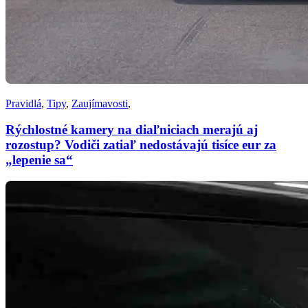
Pravidlá
,
Tipy
,
Zaujímavosti
,
Rýchlostné kamery na diaľniciach merajú aj
rozostup? Vodiči zatiaľ nedostávajú tisíce eur za
„lepenie sa“