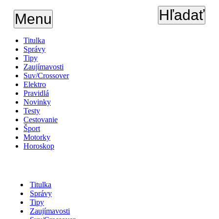
Hľadať
Menu
Titulka
Správy
Tipy
Zaujímavosti
Suv/Crossover
Elektro
Pravidlá
Novinky
Testy
Cestovanie
Šport
Motorky
Horoskop
Titulka
Správy
Tipy
Zaujímavosti