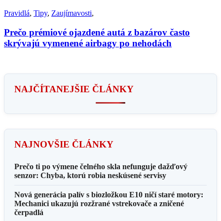
Pravidlá
,
Tipy
,
Zaujímavosti
,
Prečo prémiové ojazdené autá z bazárov často
skrývajú vymenené airbagy po nehodách
NAJČÍTANEJŠIE ČLÁNKY
NAJNOVŠIE ČLÁNKY
Prečo ti po výmene čelného skla nefunguje dažďový
senzor: Chyba, ktorú robia neskúsené servisy
Nová generácia palív s biozložkou E10 ničí staré motory:
Mechanici ukazujú rozžrané vstrekovače a zničené
čerpadlá