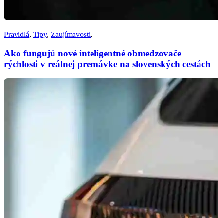
Pravidlá
,
Tipy
,
Zaujímavosti
,
Ako fungujú nové inteligentné obmedzovače
rýchlosti v reálnej premávke na slovenských cestách