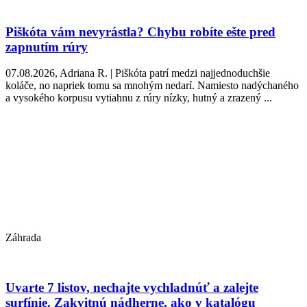
Piškóta vám nevyrástla? Chybu robíte ešte pred
zapnutím rúry
07.08.2026, Adriana R. | Piškóta patrí medzi najjednoduchšie
koláče, no napriek tomu sa mnohým nedarí. Namiesto nadýchaného
a vysokého korpusu vytiahnu z rúry nízky, hutný a zrazený ...
Záhrada
Uvarte 7 listov, nechajte vychladnúť a zalejte
surfínie. Zakvitnú nádherne, ako v katalógu