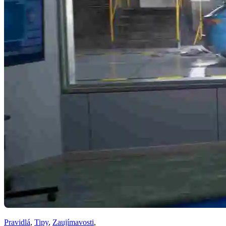
Pravidlá
,
Tipy
,
Zaujímavosti
,