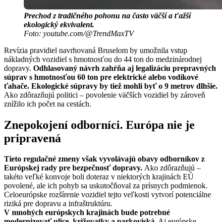
Prechod z tradičného pohonu na často väčší a ťažší
ekologický ekvivalent.
Foto: youtube.com/@TrendMaxTV
Revízia pravidiel navrhovaná Bruselom by umožnila vstup
nákladných vozidiel s hmotnosťou do 44 ton do medzinárodnej
dopravy.
Odhlasovaný návrh zahŕňa aj legalizáciu prepravných
súprav s hmotnosťou 60 ton pre elektrické alebo vodíkové
ťahače. Ekologické súpravy by tiež mohli byť o 9 metrov dlhšie.
Ako zdôrazňujú politici – povolenie väčších vozidiel by zároveň
znížilo ich počet na cestách.
Znepokojení odborníci. Európa nie je
pripravená
Tieto regulačné zmeny však vyvolávajú obavy odborníkov z
Európskej rady pre bezpečnosť dopravy.
Ako zdôrazňujú –
takéto veľké konvoje boli doteraz v niektorých krajinách EÚ
povolené, ale ich pohyb sa uskutočňoval za prísnych podmienok.
Celoeurópske rozšírenie vozidiel tejto veľkosti vytvorí potenciálne
riziká pre dopravu a infraštruktúru.
V mnohých európskych krajinách bude potrebné
modernizovať ulice, križovatky a parkoviská.
Aj európske