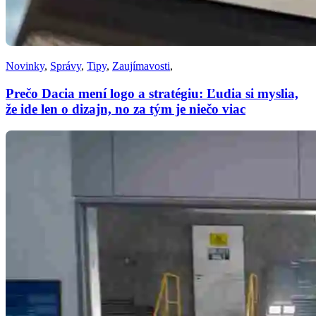
Novinky
,
Správy
,
Tipy
,
Zaujímavosti
,
Prečo Dacia mení logo a stratégiu: Ľudia si myslia,
že ide len o dizajn, no za tým je niečo viac