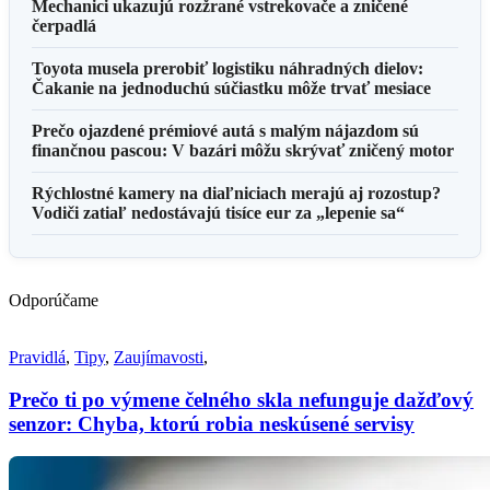
Mechanici ukazujú rozžrané vstrekovače a zničené
čerpadlá
Toyota musela prerobiť logistiku náhradných dielov:
Čakanie na jednoduchú súčiastku môže trvať mesiace
Prečo ojazdené prémiové autá s malým nájazdom sú
finančnou pascou: V bazári môžu skrývať zničený motor
Rýchlostné kamery na diaľniciach merajú aj rozostup?
Vodiči zatiaľ nedostávajú tisíce eur za „lepenie sa“
Odporúčame
Pravidlá
,
Tipy
,
Zaujímavosti
,
Prečo ti po výmene čelného skla nefunguje dažďový
senzor: Chyba, ktorú robia neskúsené servisy