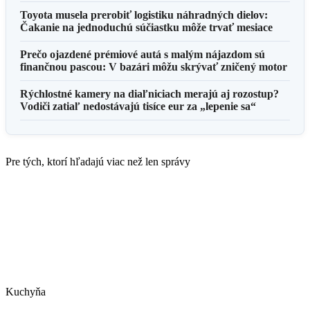
Toyota musela prerobiť logistiku náhradných dielov:
Čakanie na jednoduchú súčiastku môže trvať mesiace
Prečo ojazdené prémiové autá s malým nájazdom sú
finančnou pascou: V bazári môžu skrývať zničený motor
Rýchlostné kamery na diaľniciach merajú aj rozostup?
Vodiči zatiaľ nedostávajú tisíce eur za „lepenie sa“
Pre tých, ktorí hľadajú viac než len správy
Kuchyňa