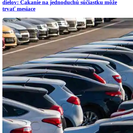
dielov: Čakanie na jednoduchú súčiastku môže
trvať mesiace