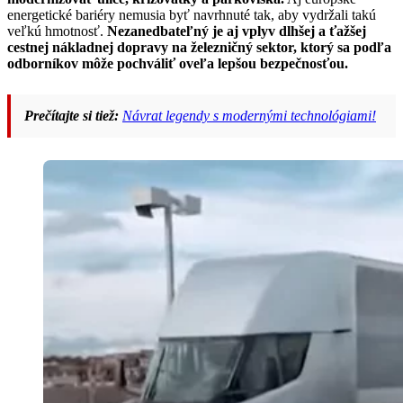
energetické bariéry nemusia byť navrhnuté tak, aby vydržali takú
veľkú hmotnosť.
Nezanedbateľný je aj vplyv dlhšej a ťažšej
cestnej nákladnej dopravy na železničný sektor, ktorý sa podľa
odborníkov môže pochváliť oveľa lepšou bezpečnosťou.
Prečítajte si tiež:
Návrat legendy s modernými technológiami!