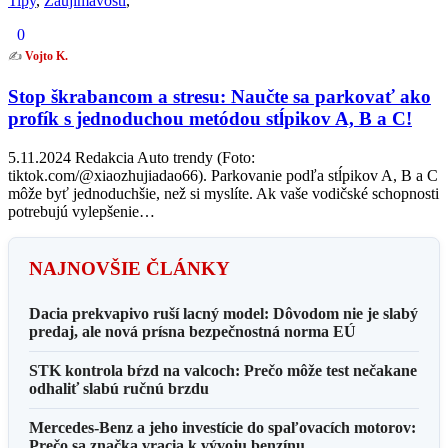
Tipy
,
Zaujímavosti
,
0
✍️
Vojto K.
Stop škrabancom a stresu: Naučte sa parkovať ako
profík s jednoduchou metódou stĺpikov A, B a C!
5.11.2024 Redakcia Auto trendy (Foto:
tiktok.com/@xiaozhujiadao66). Parkovanie podľa stĺpikov A, B a C
môže byť jednoduchšie, než si myslíte. Ak vaše vodičské schopnosti
potrebujú vylepšenie…
NAJNOVŠIE ČLÁNKY
Dacia prekvapivo ruší lacný model: Dôvodom nie je slabý
predaj, ale nová prísna bezpečnostná norma EÚ
STK kontrola bŕzd na valcoch: Prečo môže test nečakane
odhaliť slabú ručnú brzdu
Mercedes-Benz a jeho investície do spaľovacích motorov:
Prečo sa značka vracia k vývoju benzínu