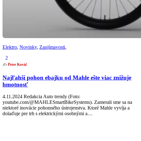
Elektro
,
Novinky
,
Zaujímavosti
,
2
✍️
Peter Kováč
Najľahší pohon ebajku od Mahle ešte viac znižuje
hmotnosť
4.11.2024 Redakcia Auto trendy (Foto:
youtube.com/@MAHLESmartBikeSystems). Zamerali sme sa na
niektoré inovácie pohonného ústrojenstva. Ktoré Mahle vyvíja a
dolaďuje pre trh s elektrickými osobnými a…