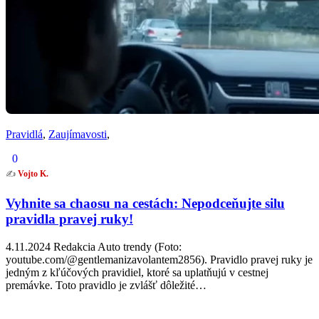
Pravidlá
,
Zaujímavosti
,
0
✍️
Vojto K.
Vyhnite sa chaosu na cestách: Nepodceňujte silu
pravidla pravej ruky!
4.11.2024 Redakcia Auto trendy (Foto:
youtube.com/@gentlemanizavolantem2856). Pravidlo pravej ruky je
jedným z kľúčových pravidiel, ktoré sa uplatňujú v cestnej
premávke. Toto pravidlo je zvlášť dôležité…