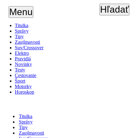
Hľadať
Menu
Titulka
Správy
Tipy
Zaujímavosti
Suv/Crossover
Elektro
Pravidlá
Novinky
Testy
Cestovanie
Šport
Motorky
Horoskop
Titulka
Správy
Tipy
Zaujímavosti