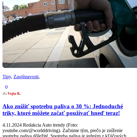
Tipy
,
Zaujímavosti
,
0
✍️
Vojto K.
Ako znížiť spotrebu paliva o 30 %: Jednoduché
triky, ktoré môžete začať používať hneď teraz!
4.11.2024 Redakcia Auto trendy (Foto:
youtube.com/@worlddriving). Začnime tým, prečo je zníženie
spotreby paliva dôležité. Spotreba paliva je jedným z kľúčových