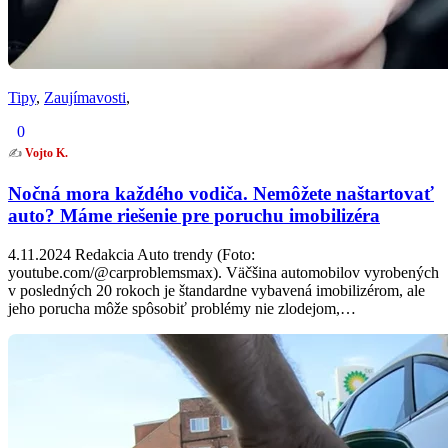
Tipy
,
Zaujímavosti
,
0
✍️
Vojto K.
Nočná mora každého vodiča. Nemôžete naštartovať
auto? Máme riešenie pre poruchu imobilizéra
4.11.2024 Redakcia Auto trendy (Foto:
youtube.com/@carproblemsmax). Väčšina automobilov vyrobených
v posledných 20 rokoch je štandardne vybavená imobilizérom, ale
jeho porucha môže spôsobiť problémy nie zlodejom,…