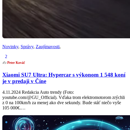
Novinky
,
Správy
,
Zaujímavosti
,
2
✍️
Peter Kováč
Xiaomi SU7 Ultra: Hypercar s výkonom 1 548 koní
je v predaji v Číne
4.11.2024 Redakcia Auto trendy (Foto:
youtube.com/@GU_Official). Vďaka trom elektromotorom zrýchli
z 0 na 100km/h za menej ako dve sekundy. Bude stáť niečo vyše
105 000€.…