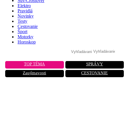
Suv/Crossover
Elektro
Pravidlá
Novinky
Testy
Cestovanie
Šport
Motorky
Horoskop
TOP TÉMA
SPRÁVY
Zaujímavosti
CESTOVANIE