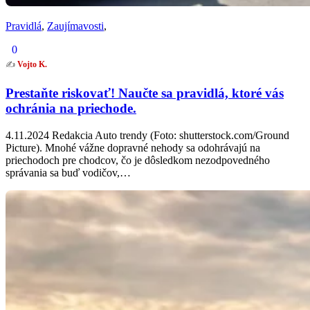
Pravidlá
,
Zaujímavosti
,
0
✍️
Vojto K.
Prestaňte riskovať! Naučte sa pravidlá, ktoré vás
ochránia na priechode.
4.11.2024 Redakcia Auto trendy (Foto: shutterstock.com/Ground
Picture). Mnohé vážne dopravné nehody sa odohrávajú na
priechodoch pre chodcov, čo je dôsledkom nezodpovedného
správania sa buď vodičov,…