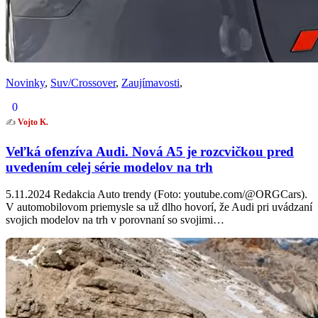
Novinky
,
Suv/Crossover
,
Zaujímavosti
,
0
✍️
Vojto K.
Veľká ofenzíva Audi. Nová A5 je rozcvičkou pred
uvedením celej série modelov na trh
5.11.2024 Redakcia Auto trendy (Foto: youtube.com/@ORGCars).
V automobilovom priemysle sa už dlho hovorí, že Audi pri uvádzaní
svojich modelov na trh v porovnaní so svojimi…