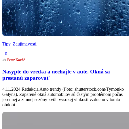
Tipy
,
Zaujímavosti
,
0
✍️
Peter Kováč
Nasypte do vrecka a nechajte v aute. Okná sa
prestanú zaparovať
4.11.2024 Redakcia Auto trendy (Foto: shutterstock.com/Tymonko
Galyna). Zaparené okná automobilov sú častým problémom počas
jesennej a zimnej sezóny kvôli vysokej vlhkosti vzduchu v tomto
období.…