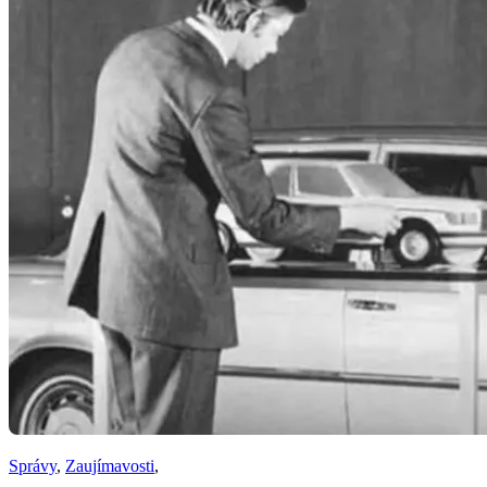
Správy
,
Zaujímavosti
,