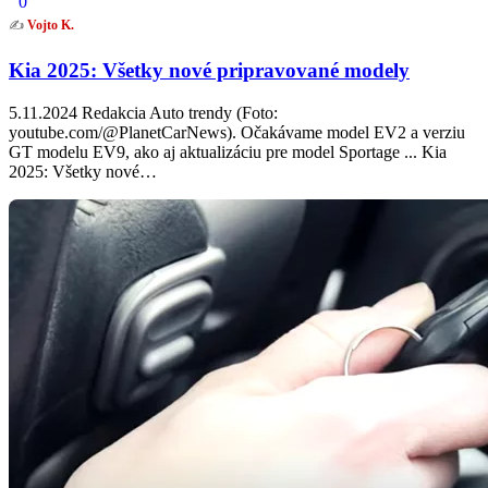
0
✍️
Vojto K.
Kia 2025: Všetky nové pripravované modely
5.11.2024 Redakcia Auto trendy (Foto:
youtube.com/@PlanetCarNews). Očakávame model EV2 a verziu
GT modelu EV9, ako aj aktualizáciu pre model Sportage ... Kia
2025: Všetky nové…