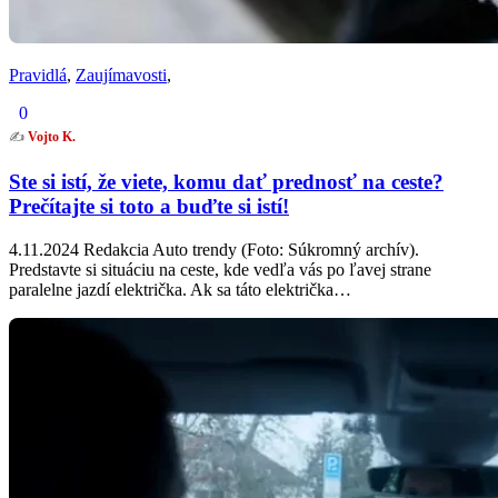
Pravidlá
,
Zaujímavosti
,
0
✍️
Vojto K.
Ste si istí, že viete, komu dať prednosť na ceste?
Prečítajte si toto a buďte si istí!
4.11.2024 Redakcia Auto trendy (Foto: Súkromný archív).
Predstavte si situáciu na ceste, kde vedľa vás po ľavej strane
paralelne jazdí električka. Ak sa táto električka…