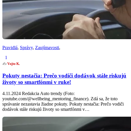
Pravidlá
,
Správy
,
Zaujímavosti
,
1
✍️
Vojto K.
Pokuty nestačia: Prečo vodiči dodávok stále riskujú
životy so smartfónmi v ruke!
4.11.2024 Redakcia Auto trendy (Foto:
youtube.com/@wellbeing_mentoring_finance). Zdá sa, že toto
správanie nezastavia žiadne pokuty. Pokuty nestačia: Prečo vodiči
dodávok stále riskujú životy so smartfónmi v…