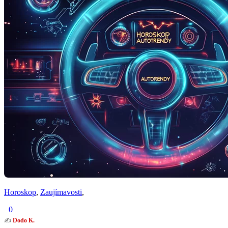
Horoskop
,
Zaujímavosti
,
0
✍️
Dodo K.