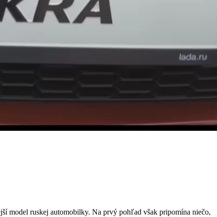
í model ruskej automobilky. Na prvý pohľad však pripomína niečo,