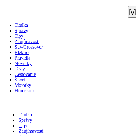
M
Titulka
Správy
Tipy
Zaujímavosti
Suv/Crossover
Elektro
Pravidlá
Novinky
Testy
Cestovanie
Šport
Motorky
Horoskop
Titulka
Správy
Tipy
Zaujímavosti