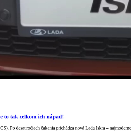
e to tak celkom ich nápad!
. Po desaťročiach čakania prichádza nová Lada Iskra – najmodernejš