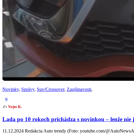
Novinky
,
Správy
,
Suv/Crossover
,
Zaujímavosti
,
9
✍️
Vojto K.
Lada po 10 rokoch prichádza s novinkou – lenže nie j
11.12.2024 Redakcia Auto trendy (Foto: youtube.com/@AutoNewsACS)