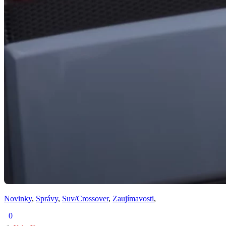
Novinky
,
Správy
,
Suv/Crossover
,
Zaujímavosti
,
0