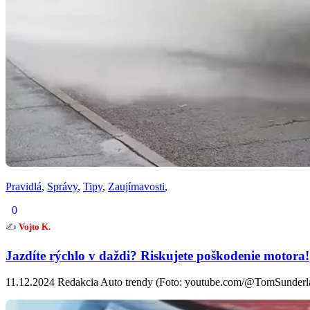
Pravidlá
,
Správy
,
Tipy
,
Zaujímavosti
,
0
✍️
Vojto K.
Jazdíte rýchlo v daždi? Riskujete poškodenie motora!
11.12.2024 Redakcia Auto trendy (Foto: youtube.com/@TomSunderland)