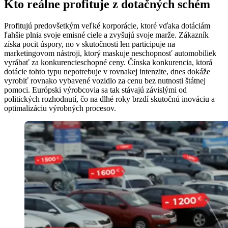
Kto reálne profituje z dotačných schém
Profitujú predovšetkým veľké korporácie, ktoré vďaka dotáciám
ľahšie plnia svoje emisné ciele a zvyšujú svoje marže. Zákazník
získa pocit úspory, no v skutočnosti len participuje na
marketingovom nástroji, ktorý maskuje neschopnosť automobiliek
vyrábať za konkurencieschopné ceny. Čínska konkurencia, ktorá
dotácie tohto typu nepotrebuje v rovnakej intenzite, dnes dokáže
vyrobiť rovnako vybavené vozidlo za cenu bez nutnosti štátnej
pomoci. Európski výrobcovia sa tak stávajú závislými od
politických rozhodnutí, čo na dlhé roky brzdí skutočnú inováciu a
optimalizáciu výrobných procesov.