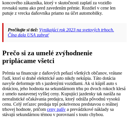
koncového zákazníka, ktorý v skutočnosti zaplatí za vozidlo
rovnakú sumu ako pred zavedením prémie. Rozdiel v cene len
putuje z vrecka daňovníka priamo na účet automobilky.
Prečítajte si tiež:
Vynikajúci rok 2023 na svetových trhoch.
Čína dala USA zabrať
Prečo si za umelé zvýhodnenie
priplácame všetci
Prémia sa financuje z daňových peňazí všetkých občanov, vrátane
ľudí, ktorí si drahé elektrické auto nikdy nekúpia. Táto dotácia
navyše deformuje trh s jazdenými vozidlami. Ak si kúpiš auto s
dotáciou, jeho hodnota na sekundárnom trhu po dvoch rokoch klesá
z umelo nastavenej vyššej ceny. Kupujúci jazdenky tak naráža na
nerealistické očakávania predajcu, ktorý odráža pôvodnú vysokú
cenu. Celý reťazec predaja trpí pokrivenou predstavou o reálnej
trhovej hodnote, pričom
ceny palív
a prevádzkové náklady sa
stávajú sekundárnou témou v porovnaní s touto chybou.