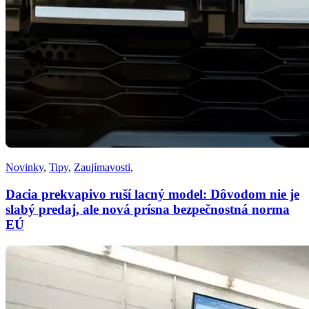
Novinky
,
Tipy
,
Zaujímavosti
,
Dacia prekvapivo ruší lacný model: Dôvodom nie je
slabý predaj, ale nová prísna bezpečnostná norma
EÚ