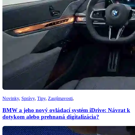
Novinky
,
Správy
,
Tipy
,
Zaujímavosti
,
BMW a jeho nový ovládací systém iDrive: Návrat k
dotykom alebo prehnaná digitalizácia?