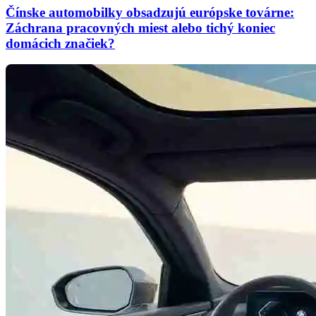
Čínske automobilky obsadzujú európske továrne:
Záchrana pracovných miest alebo tichý koniec
domácich značiek?