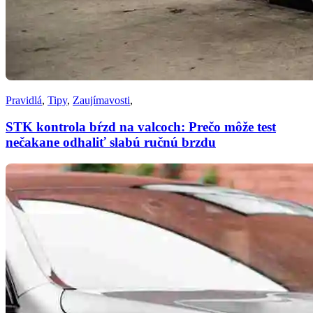
Pravidlá
,
Tipy
,
Zaujímavosti
,
STK kontrola bŕzd na valcoch: Prečo môže test
nečakane odhaliť slabú ručnú brzdu