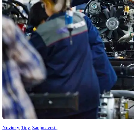
Novinky
,
Tipy
,
Zaujímavosti
,