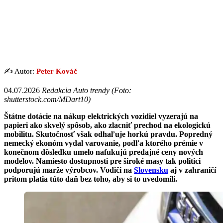
✍️ Autor:
Peter Kováč
04.07.2026
Redakcia Auto trendy (Foto:
shutterstock.com/MDart10)
Štátne dotácie na nákup elektrických vozidiel vyzerajú na
papieri ako skvelý spôsob, ako zlacniť prechod na ekologickú
mobilitu. Skutočnosť však odhaľuje horkú pravdu. Popredný
nemecký ekonóm vydal varovanie, podľa ktorého prémie v
konečnom dôsledku umelo nafukujú predajné ceny nových
modelov. Namiesto dostupnosti pre široké masy tak politici
podporujú marže výrobcov. Vodiči na
Slovensku
aj v zahraničí
pritom platia túto daň bez toho, aby si to uvedomili.