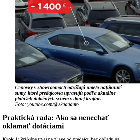
Cenovky v showroomoch odrážajú umelo nafúknuté
sumy, ktoré predajcovia upravujú podľa aktuálne
platných dotačných schém v danej krajine.
Foto: youtube.com/@skaaaauto
Praktická rada: Ako sa nenechať
oklamať dotáciami
Krok 1:
Pri kúpe trvaj na zľave od predajcu bez ohľadu na