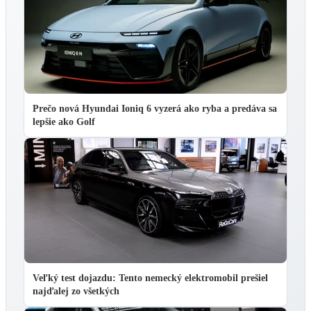
Prečo nová Hyundai Ioniq 6 vyzerá ako ryba a predáva sa
lepšie ako Golf
Veľký test dojazdu: Tento nemecký elektromobil prešiel
najďalej zo všetkých