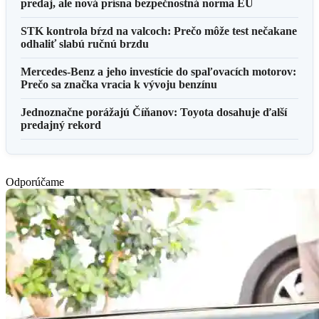
predaj, ale nová prísna bezpečnostná norma EÚ
STK kontrola bŕzd na valcoch: Prečo môže test nečakane
odhaliť slabú ručnú brzdu
Mercedes-Benz a jeho investície do spaľovacích motorov:
Prečo sa značka vracia k vývoju benzínu
Jednoznačne porážajú Číňanov: Toyota dosahuje ďalší
predajný rekord
Odporúčame