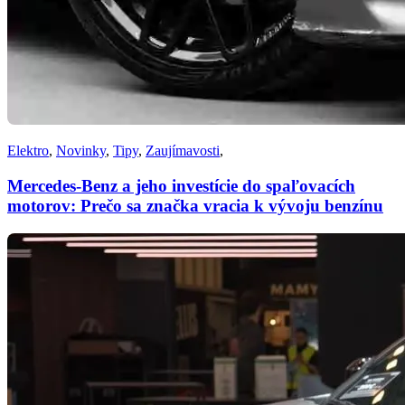
Elektro
,
Novinky
,
Tipy
,
Zaujímavosti
,
Mercedes-Benz a jeho investície do spaľovacích
motorov: Prečo sa značka vracia k vývoju benzínu