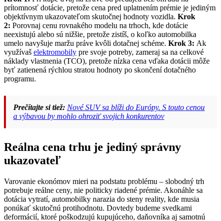
prítomnosť dotácie, pretože cena pred uplatnením prémie je jediným
objektívnym ukazovateľom skutočnej hodnoty vozidla.
Krok
2:
Porovnaj cenu rovnakého modelu na trhoch, kde dotácie
neexistujú alebo sú nižšie, pretože zistíš, o koľko automobilka
umelo navyšuje maržu práve kvôli dotačnej schéme.
Krok 3:
Ak
využívaš
elektromobily
pre svoje potreby, zameraj sa na celkové
náklady vlastnenia (TCO), pretože nízka cena vďaka dotácii môže
byť zatienená rýchlou stratou hodnoty po skončení dotačného
programu.
Prečítajte si tiež:
Nové SUV sa blíži do Európy. S touto cenou
a výbavou by mohlo ohroziť svojich konkurentov
Reálna cena trhu je jediný správny
ukazovateľ
Varovanie ekonómov mieri na podstatu problému – slobodný trh
potrebuje reálne ceny, nie politicky riadené prémie. Akonáhle sa
dotácia vytratí, automobilky narazia do steny reality, kde musia
ponúkať skutočnú protihodnotu. Dovtedy budeme svedkami
deformácií, ktoré poškodzujú kupujúceho, daňovníka aj samotnú