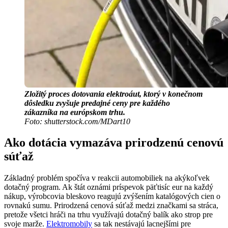
Zložitý proces dotovania elektroáut, ktorý v konečnom
dôsledku zvyšuje predajné ceny pre každého
zákazníka na európskom trhu.
Foto: shutterstock.com/MDart10
Ako dotácia vymazáva prirodzenú cenovú
súťaž
Základný problém spočíva v reakcii automobiliek na akýkoľvek
dotačný program. Ak štát oznámi príspevok päťtisíc eur na každý
nákup, výrobcovia bleskovo reagujú zvýšením katalógových cien o
rovnakú sumu. Prirodzená cenová súťaž medzi značkami sa stráca,
pretože všetci hráči na trhu využívajú dotačný balík ako strop pre
svoje marže.
Elektromobily
sa tak nestávajú lacnejšími pre