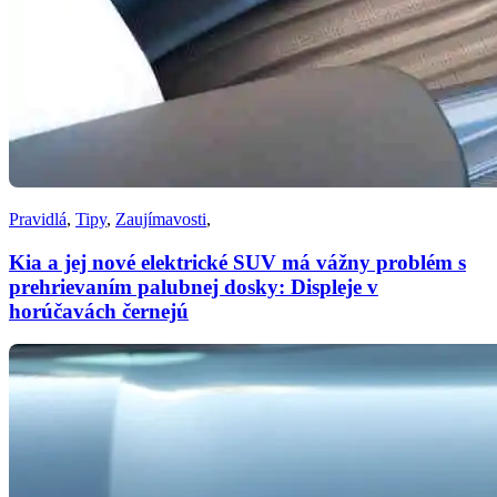
Pravidlá
,
Tipy
,
Zaujímavosti
,
Kia a jej nové elektrické SUV má vážny problém s
prehrievaním palubnej dosky: Displeje v
horúčavách černejú