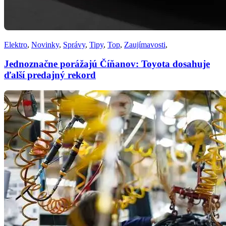
Elektro
,
Novinky
,
Správy
,
Tipy
,
Top
,
Zaujímavosti
,
Jednoznačne porážajú Číňanov: Toyota dosahuje
ďalší predajný rekord