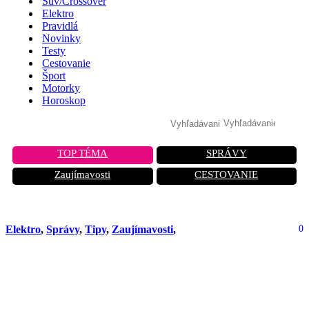
Suv/Crossover
Elektro
Pravidlá
Novinky
Testy
Cestovanie
Šport
Motorky
Horoskop
TOP TÉMA
SPRÁVY
Zaujímavosti
CESTOVANIE
Elektro
,
Správy
,
Tipy
,
Zaujímavosti
,
0
Expert varuje pred dotáciou na
elektromobily: „Prémia robí autá v
skutočnosti drahšími“