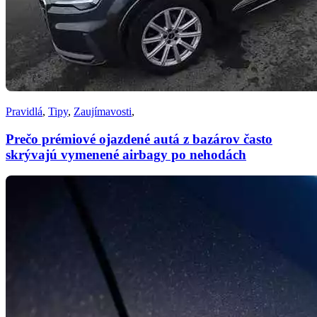
Pravidlá
,
Tipy
,
Zaujímavosti
,
Prečo prémiové ojazdené autá z bazárov často
skrývajú vymenené airbagy po nehodách