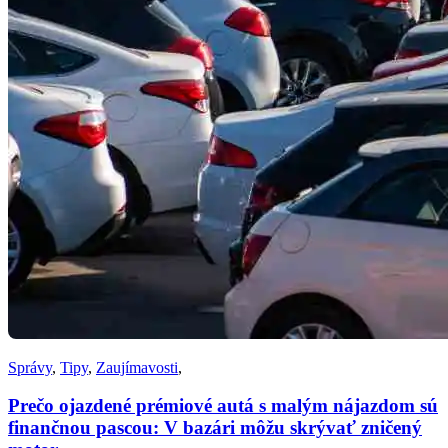
Správy
,
Tipy
,
Zaujímavosti
,
Prečo ojazdené prémiové autá s malým nájazdom sú
finančnou pascou: V bazári môžu skrývať zničený