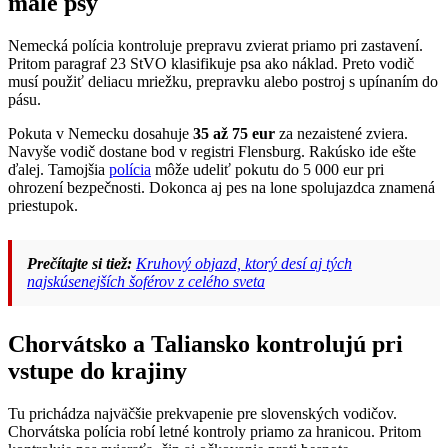
malé psy
Nemecká polícia kontroluje prepravu zvierat priamo pri zastavení.
Pritom paragraf 23 StVO klasifikuje psa ako náklad. Preto vodič
musí použiť deliacu mriežku, prepravku alebo postroj s upínaním do
pásu.
Pokuta v Nemecku dosahuje
35 až 75 eur
za nezaistené zviera.
Navyše vodič dostane bod v registri Flensburg. Rakúsko ide ešte
ďalej. Tamojšia
polícia
môže udeliť pokutu do 5 000 eur pri
ohrození bezpečnosti. Dokonca aj pes na lone spolujazdca znamená
priestupok.
Prečítajte si tiež:
Kruhový objazd, ktorý desí aj tých
najskúsenejších šoférov z celého sveta
Chorvátsko a Taliansko kontrolujú pri
vstupe do krajiny
Tu prichádza najväčšie prekvapenie pre slovenských vodičov.
Chorvátska polícia robí letné kontroly priamo za hranicou. Pritom