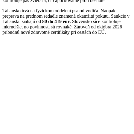
kontroluje pas zvieraťa, čip aj očkovanie proti besnote.
Taliansko trvá na fyzickom oddelení psa od vodiča. Naopak
preprava na prednom sedadle znamená okamžitú pokutu. Sankcie v
Taliansku siahajú od
80 do 419 eur
. Slovensko síce kontroluje
miernejšie, no povinnosti sú rovnaké. Zároveň od októbra 2026
pribudnú nové zdravotné certifikáty pri cestách do EÚ.