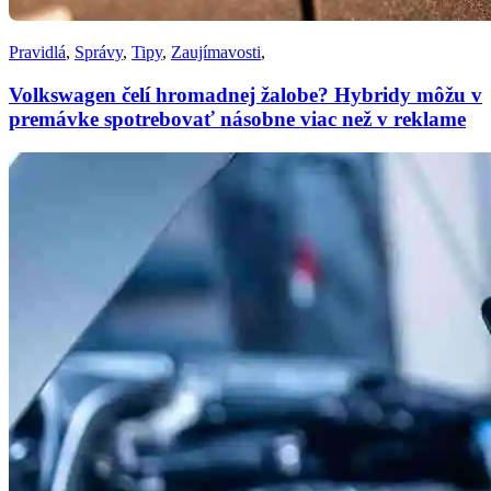
Pravidlá
,
Správy
,
Tipy
,
Zaujímavosti
,
Volkswagen čelí hromadnej žalobe? Hybridy môžu v
premávke spotrebovať násobne viac než v reklame