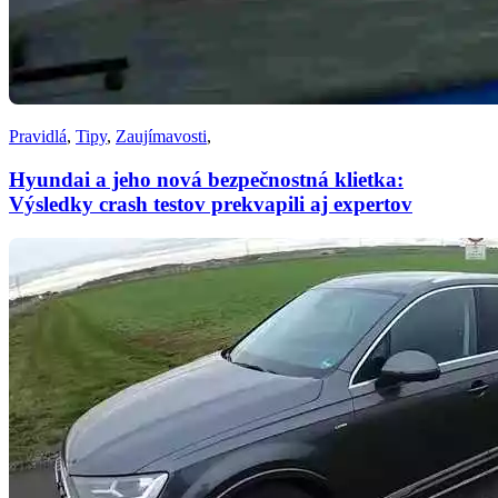
Pravidlá
,
Tipy
,
Zaujímavosti
,
Hyundai a jeho nová bezpečnostná klietka:
Výsledky crash testov prekvapili aj expertov