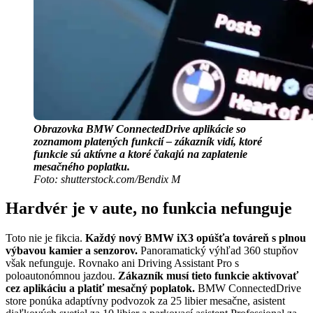
Obrazovka BMW ConnectedDrive aplikácie so
zoznamom platených funkcií – zákazník vidí, ktoré
funkcie sú aktívne a ktoré čakajú na zaplatenie
mesačného poplatku.
Foto: shutterstock.com/Bendix M
Hardvér je v aute, no funkcia nefunguje
Toto nie je fikcia.
Každý nový BMW iX3 opúšťa továreň s plnou
výbavou kamier a senzorov.
Panoramatický výhľad 360 stupňov
však nefunguje. Rovnako ani Driving Assistant Pro s
poloautonómnou jazdou.
Zákazník musí tieto funkcie aktivovať
cez aplikáciu a platiť mesačný poplatok.
BMW ConnectedDrive
store ponúka adaptívny podvozok za 25 libier mesačne, asistent