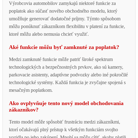
Výrobcovia automobilov zamykajú niektoré funkcie za
poplatok ako súčasť nového obchodného modelu, ktorý
umožňuje generovať dodatočné príjmy. Týmto spôsobom
môžu ponúknuť zákazníkom flexibilitu v platení za funkcie,
ktoré môžu alebo nemusia chcieť využiť.
Aké funkcie môžu byť zamknuté za poplatok?
Medzi zamknuté funkcie môže patriť široké spektrum
technologických a bezpečnostných prvkov, ako sú kamery,
parkovacie asistenty, adaptívne podvozky alebo iné pokročilé
technologické systémy. Každá funkcia je zvyčajne spojená s
mesačným poplatkom.
Ako ovplyvňuje tento nový model obchodovania
zákazníkov?
Tento model môže spôsobiť frustráciu medzi zákazníkmi,
ktorí očakávajú plný prístup k všetkým funkciám svojho
vozidla po jeho zakúpení. Mnohí sa môžu cítiť, akoby platili