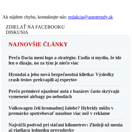
Ak nájdete chybu, kontaktujte nás:
redakcia@autotrendy.sk
ZDIELAŤ NA FACEBOOKU
DISKUSIA
NAJNOVŠIE ČLÁNKY
Prečo Dacia mení logo a stratégiu: Ľudia si myslia, že ide
len o dizajn, no za tým je niečo viac
Hyundai a jeho nová bezpečnostná klietka: Výsledky
crash testov prekvapili aj expertov
Prečo prémiové ojazdené autá z bazárov často skrývajú
vymenené airbagy po nehodách
Volkswagen čelí hromadnej žalobe? Hybridy môžu v
premávke spotrebovať násobne viac než v reklame
Najväčší podvod pri stáčaní kilometrov: Zlodeji už menia
aj riadiacu jednotku prevodovky