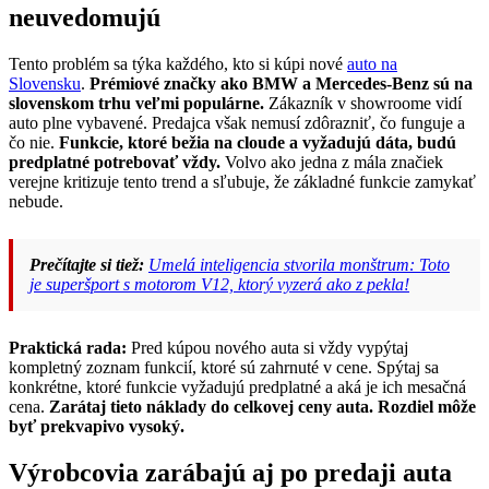
neuvedomujú
Tento problém sa týka každého, kto si kúpi nové
auto na
Slovensku
.
Prémiové značky ako BMW a Mercedes-Benz sú na
slovenskom trhu veľmi populárne.
Zákazník v showroome vidí
auto plne vybavené. Predajca však nemusí zdôrazniť, čo funguje a
čo nie.
Funkcie, ktoré bežia na cloude a vyžadujú dáta, budú
predplatné potrebovať vždy.
Volvo ako jedna z mála značiek
verejne kritizuje tento trend a sľubuje, že základné funkcie zamykať
nebude.
Prečítajte si tiež:
Umelá inteligencia stvorila monštrum: Toto
je superšport s motorom V12, ktorý vyzerá ako z pekla!
Praktická rada:
Pred kúpou nového auta si vždy vypýtaj
kompletný zoznam funkcií, ktoré sú zahrnuté v cene. Spýtaj sa
konkrétne, ktoré funkcie vyžadujú predplatné a aká je ich mesačná
cena.
Zarátaj tieto náklady do celkovej ceny auta. Rozdiel môže
byť prekvapivo vysoký.
Výrobcovia zarábajú aj po predaji auta