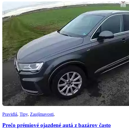
Pravidlá
,
Tipy
,
Zaujímavosti
,
Prečo prémiové ojazdené autá z bazárov často