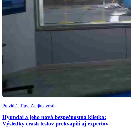
Pravidlá
,
Tipy
,
Zaujímavosti
,
Hyundai a jeho nová bezpečnostná klietka:
Výsledky crash testov prekvapili aj expertov