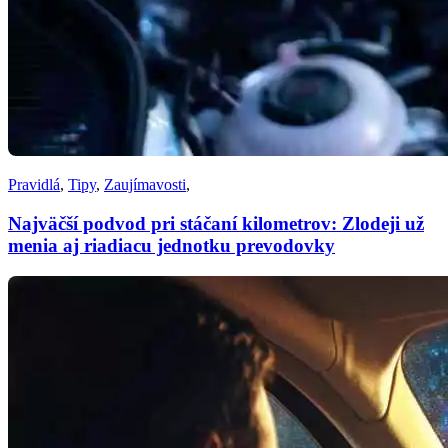
Pravidlá
,
Tipy
,
Zaujímavosti
,
Najväčší podvod pri stáčaní kilometrov: Zlodeji už
menia aj riadiacu jednotku prevodovky