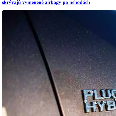
skrývajú vymenené airbagy po nehodách