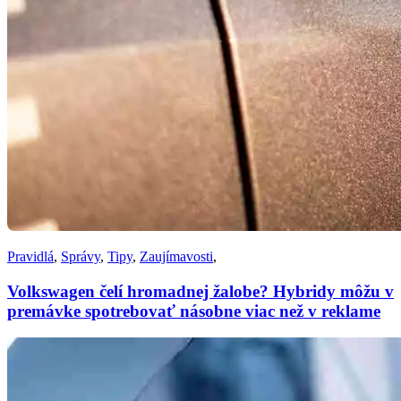
Pravidlá
,
Správy
,
Tipy
,
Zaujímavosti
,
Volkswagen čelí hromadnej žalobe? Hybridy môžu v
premávke spotrebovať násobne viac než v reklame