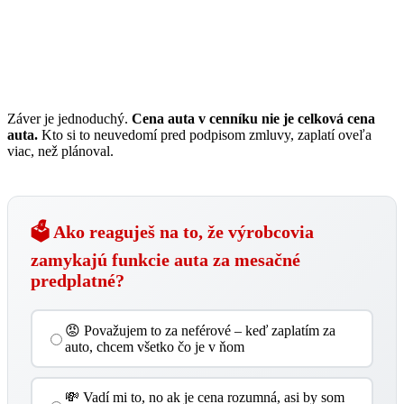
Záver je jednoduchý.
Cena auta v cenníku nie je celková cena
auta.
Kto si to neuvedomí pred podpisom zmluvy, zaplatí oveľa
viac, než plánoval.
🗳️ Ako reaguješ na to, že výrobcovia
zamykajú funkcie auta za mesačné
predplatné?
😡 Považujem to za neférové – keď zaplatím za
auto, chcem všetko čo je v ňom
💸 Vadí mi to, no ak je cena rozumná, asi by som