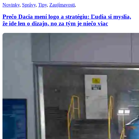
Novinky
,
Správy
,
Tipy
,
Zaujímavosti
,
Prečo Dacia mení logo a stratégiu: Ľudia si myslia,
že ide len o dizajn, no za tým je niečo viac