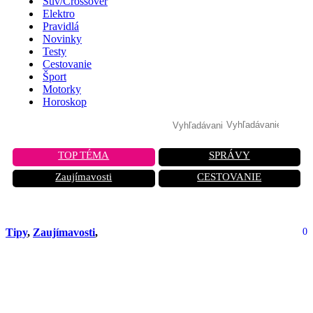
Suv/Crossover
Elektro
Pravidlá
Novinky
Testy
Cestovanie
Šport
Motorky
Horoskop
TOP TÉMA
SPRÁVY
Zaujímavosti
CESTOVANIE
Tipy
,
Zaujímavosti
,
0
Zaplatíš a aj tak nemáš všetko:
Výrobcovia zamykajú funkcie za
poplatok