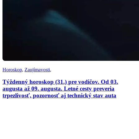
Horoskop
,
Zaujímavosti
,
Týždenný horoskop (31.) pre vodičov. Od 03.
augusta až 09. augusta. Letné cesty preveria
trpezlivosť, pozornosť aj technický stav auta