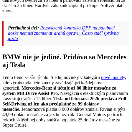
diaľkových svetiel za 10 libier a parkovací asistent Professional za
ďalších 25 libier. Hardvér zákazník zaplatil pri kúpe. Softvér platí
znova.
Prečítajte si tiež:
Rozsvietená kontrolka DPF na palubnej
doske nemusí znamenať drahú opravu. Často stačí správna
jazda
BMW nie je jediné. Pridáva sa Mercedes
aj Tesla
Tento trend sa šíri rýchlo. Sleduj novinky v kategórii
nové modely
,
kde výrobcovia tieto zmeny zavádzajú pri každej novej
generácii.
Mercedes-Benz si účtuje až 80 libier mesačne za
systém MB.Drive Assist Pro.
Navigácia s elektrickým plánovaním
trasy stojí ďalších 15 libier.
Tesla od februára 2026 predáva Full
Self-Driving už len ako predplatné za 99 dolárov
mesačne.
Jednorazová platba 8 000 dolárov zmizla. Rivian si pýta
49,99 dolára mesačne za jazdu bez rúk. General Motors po troch
rokoch skúšobnej doby spúšťa poplatok 25 dolárov mesačne za
Super Cruise.