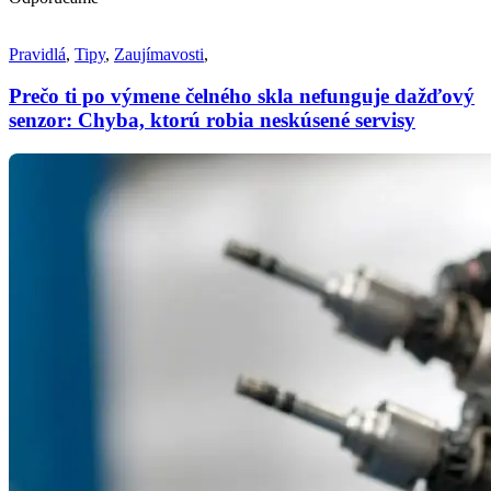
Pravidlá
,
Tipy
,
Zaujímavosti
,
Prečo ti po výmene čelného skla nefunguje dažďový
senzor: Chyba, ktorú robia neskúsené servisy