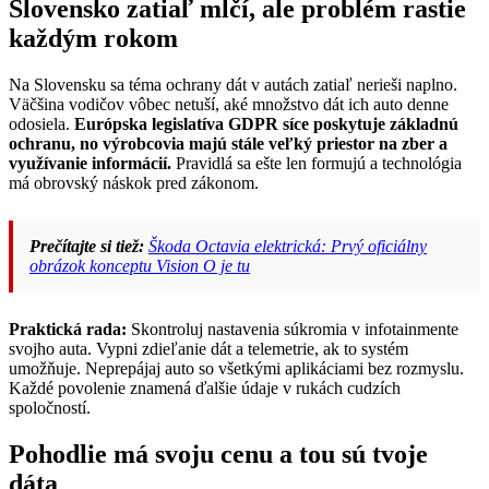
Slovensko zatiaľ mlčí, ale problém rastie
každým rokom
Na Slovensku sa téma ochrany dát v autách zatiaľ nerieši naplno.
Väčšina vodičov vôbec netuší, aké množstvo dát ich auto denne
odosiela.
Európska legislatíva GDPR síce poskytuje základnú
ochranu, no výrobcovia majú stále veľký priestor na zber a
využívanie informácií.
Pravidlá sa ešte len formujú a technológia
má obrovský náskok pred zákonom.
Prečítajte si tiež:
Škoda Octavia elektrická: Prvý oficiálny
obrázok konceptu Vision O je tu
Praktická rada:
Skontroluj nastavenia súkromia v infotainmente
svojho auta. Vypni zdieľanie dát a telemetrie, ak to systém
umožňuje. Neprepájaj auto so všetkými aplikáciami bez rozmyslu.
Každé povolenie znamená ďalšie údaje v rukách cudzích
spoločností.
Pohodlie má svoju cenu a tou sú tvoje
dáta