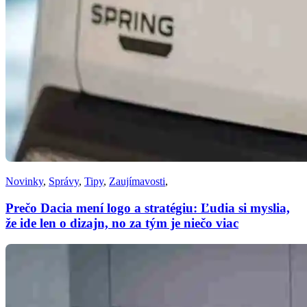
Novinky
,
Správy
,
Tipy
,
Zaujímavosti
,
Prečo Dacia mení logo a stratégiu: Ľudia si myslia,
že ide len o dizajn, no za tým je niečo viac