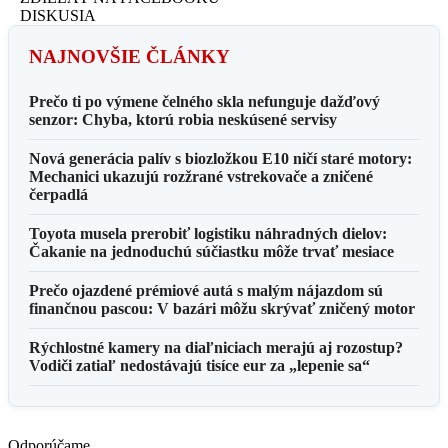
DISKUSIA
NAJNOVŠIE ČLÁNKY
Prečo ti po výmene čelného skla nefunguje dažďový
senzor: Chyba, ktorú robia neskúsené servisy
Nová generácia palív s biozložkou E10 ničí staré motory:
Mechanici ukazujú rozžrané vstrekovače a zničené
čerpadlá
Toyota musela prerobiť logistiku náhradných dielov:
Čakanie na jednoduchú súčiastku môže trvať mesiace
Prečo ojazdené prémiové autá s malým nájazdom sú
finančnou pascou: V bazári môžu skrývať zničený motor
Rýchlostné kamery na diaľniciach merajú aj rozostup?
Vodiči zatiaľ nedostávajú tisíce eur za „lepenie sa“
Odporúčame