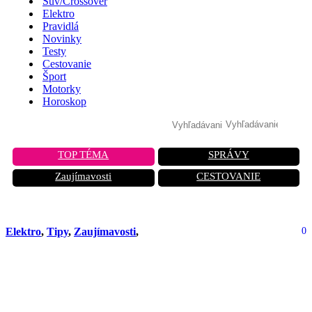
Suv/Crossover
Elektro
Pravidlá
Novinky
Testy
Cestovanie
Šport
Motorky
Horoskop
TOP TÉMA
SPRÁVY
Zaujímavosti
CESTOVANIE
Elektro
,
Tipy
,
Zaujímavosti
,
0
Auto môže nahlásiť tvoju jazdu: Nové
systémy zbierajú viac dát než si
myslíš