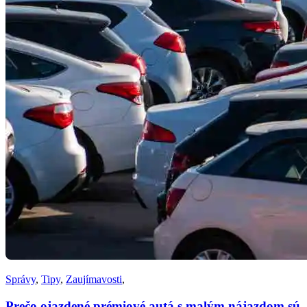
Správy
,
Tipy
,
Zaujímavosti
,
Prečo ojazdené prémiové autá s malým nájazdom sú