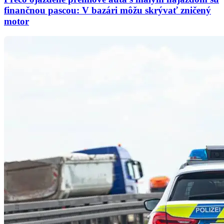
finančnou pascou: V bazári môžu skrývať zničený
motor