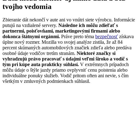
tvojho vedomia
Zbieranie dát nekončí v aute ani vo vnútri siete výrobcu. Informácie
putujú na vzdialené servery.
Následne ich môžu zdieľať s
partnermi, poisťovňami, marketingovými firmami alebo
dokonca štátnymi orgánmi.
Práve preto téma
bezpečnosť
získava
úplne nový rozmer. Mozilla vo svojej analýze zistila, že až 84
percent skúmaných automobilových značiek zdieľa alebo predáva
osobné údaje vodičov tretím stranám.
Niektoré značky si
vyhradzujú právo pracovať s údajmi veľmi široko a vodič s
tým pri kúpe auta prakticky súhlasí.
V extrémnych prípadoch
môžu údaje o štýle jazdy priamo ovplyvniť cenu poistenia alebo
individuálne ponuky služieb. Vodič pritom often ani nevie, s čím
všetkým v zmluvných podmienkach súhlasil.