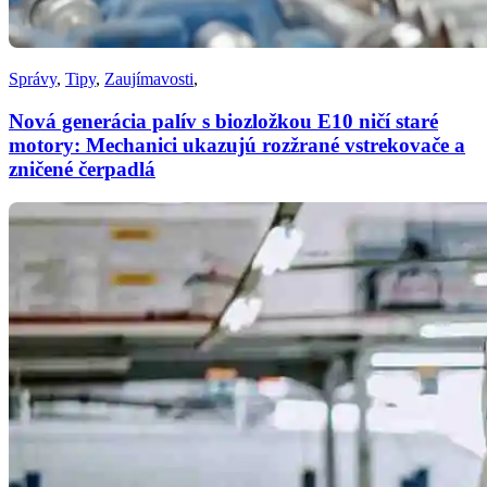
Správy
,
Tipy
,
Zaujímavosti
,
Nová generácia palív s biozložkou E10 ničí staré
motory: Mechanici ukazujú rozžrané vstrekovače a
zničené čerpadlá