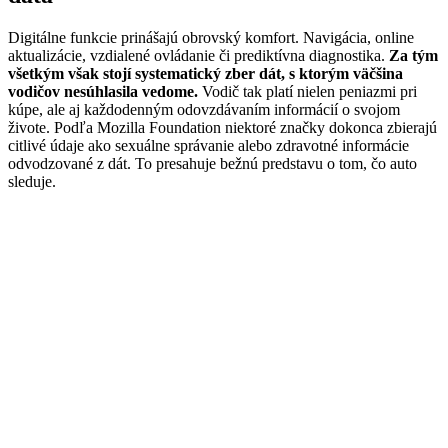
Digitálne funkcie prinášajú obrovský komfort. Navigácia, online
aktualizácie, vzdialené ovládanie či prediktívna diagnostika.
Za tým
všetkým však stojí systematický zber dát, s ktorým väčšina
vodičov nesúhlasila vedome.
Vodič tak platí nielen peniazmi pri
kúpe, ale aj každodenným odovzdávaním informácií o svojom
živote. Podľa Mozilla Foundation niektoré značky dokonca zbierajú
citlivé údaje ako sexuálne správanie alebo zdravotné informácie
odvodzované z dát. To presahuje bežnú predstavu o tom, čo auto
sleduje.