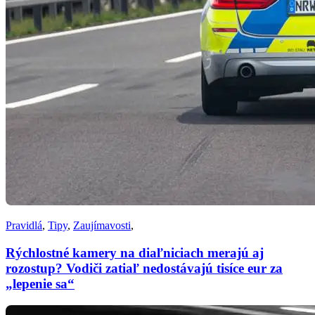
Pravidlá
,
Tipy
,
Zaujímavosti
,
Rýchlostné kamery na diaľniciach merajú aj
rozostup? Vodiči zatiaľ nedostávajú tisíce eur za
„lepenie sa“