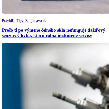
Pravidlá
,
Tipy
,
Zaujímavosti
,
Prečo ti po výmene čelného skla nefunguje dažďový
senzor: Chyba, ktorú robia neskúsené servisy