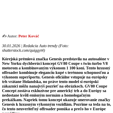
✍️ Autor:
Peter Kováč
30.01.2026 | Redakcia Auto trendy (Foto:
shutterstock.com/quiggyt4)
Kórejská prémiová značka Genesis predstavila na autosalóne v
New Yorku dychberúci koncept GV80 Coupe s twin-turbo V8
motorom a kombinovaným výkonom 1 100 koní. Tento luxusný
offroader kombinuje eleganciu kupé s terénnou schopnosťou a
výkonom superšportu. Genesis oficiálne vstupuje na európsky
trh vrátane Holandska, no práve tento model si európski
zákazníci môžu nanajvýš pozrieť na obrázkoch. GV80 Coupe
Concept zostáva exkluzívne pre americký trh a do Európy sa
nedostane kvôli emisným normám a homologačným
prekážkam. Napriek tomu koncept ukazuje smerovanie značky
Genesis k luxusným výkonným vozidlám. Pozrime sa teda na to,
čo tento neuveriteľný offroader ponúka a prečo ho v Európe