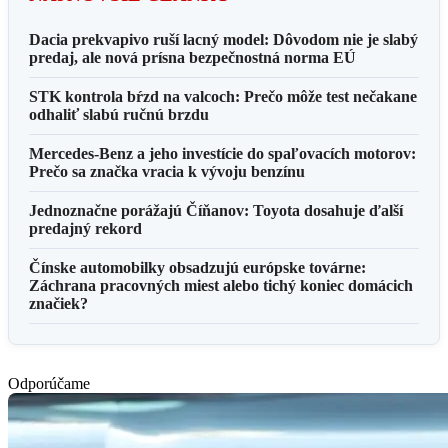
Dacia prekvapivo ruší lacný model: Dôvodom nie je slabý
predaj, ale nová prísna bezpečnostná norma EÚ
STK kontrola bŕzd na valcoch: Prečo môže test nečakane
odhaliť slabú ručnú brzdu
Mercedes-Benz a jeho investície do spaľovacích motorov:
Prečo sa značka vracia k vývoju benzínu
Jednoznačne porážajú Číňanov: Toyota dosahuje ďalší
predajný rekord
Čínske automobilky obsadzujú európske továrne:
Záchrana pracovných miest alebo tichý koniec domácich
značiek?
Odporúčame