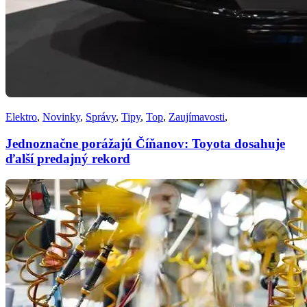
Elektro
,
Novinky
,
Správy
,
Tipy
,
Top
,
Zaujímavosti
,
Jednoznačne porážajú Číňanov: Toyota dosahuje
ďalší predajný rekord