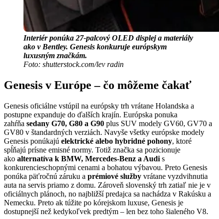
Interiér ponúka 27-palcový OLED displej a materiály
ako v Bentley. Genesis konkuruje európskym
luxusným značkám.
Foto: shutterstock.com/lev radin
Genesis v Európe – čo môžeme čakať
Genesis oficiálne vstúpil na európsky trh vrátane Holandska a
postupne expanduje do ďalších krajín. Európska ponuka
zahŕňa
sedany G70, G80 a G90
plus SUV modely GV60, GV70 a
GV80 v štandardných verziách. Navyše všetky európske modely
Genesis ponúkajú
elektrické alebo hybridné pohony
, ktoré
spĺňajú prísne emisné normy. Totiž značka sa pozicionuje
ako
alternatíva k BMW, Mercedes-Benz a Audi
s
konkurencieschopnými cenami a bohatou výbavou. Preto Genesis
ponúka päťročnú záruku a
prémiové služby
vrátane vyzdvihnutia
auta na servis priamo z domu. Zároveň slovenský trh zatiaľ nie je v
oficiálnych plánoch, no najbližší predajca sa nachádza v Rakúsku a
Nemecku. Preto ak túžite po kórejskom luxuse, Genesis je
dostupnejší než kedykoľvek predtým – len bez toho šialeného V8.