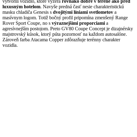
vytvorili vozidlo, ktoré vyzerá
rovnako dobre v teréne ako pred
luxusným hotelom
. Navyše predná časť nesie charakteristickú
masku chladiča Genesis s
dvojitými líniami svetlometov
a
masívnym logom. Totiž bočný profil pripomína zmenšený Range
Rover Sport Coupe, no s
výraznejšími proporciami
a
agresívnejším postojom. Preto GV80 Coupe Concept je dizajnérsky
majstrovský kúsok, ktorý púta pozornosť na každom autosalóne.
Zároveň farba Atacama Copper zdôrazňuje terénny charakter
vozidla.