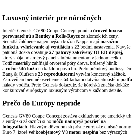
Luxusný interiér pre náročných
Interiér Genesis GV80 Coupe Concept ponúka
úroveň luxusu
porovnateľnú s Bentley a Rolls-Royce
za zlomok ich ceny.
Sedadlá čalúnené najjemnejšou kožou Nappa majú
masážnu
funkciu, vyhrievanie aj ventiláciu
s 22 bodmi nastavenia. Navyše
palubná doska obsahuje
27-palcový zakrivený OLED displej
,
ktorý spája prístrojový panel s infotainmentom v jednom celku.
Totiž materiály zahŕňajú otvorené póry dreva, brúsený hliník
a
ručne šitú kožu
na každom povrchu. Preto prémiový audiosystém
Bang & Olufsen s
23 reproduktormi
vytvára koncertný zážitok.
Zároveň ambientné osvetlenie s 64 farbami dotvára atmosféru podľa
nálady vodiča. Preto Genesis dokazuje, že kórejská značka dokáže
konkurovať európskym luxusným výrobcom v každom detaile.
Prečo do Európy nepríde
Genesis GV80 Coupe Concept zostáva exkluzívne pre americký trh
a európski zákazníci si ho
môžu nanajvýš pozrieť na
fotografiách
. Hlavným dôvodom sú prísne európske emisné normy
Euro 7, ktoré
veľkoobjemový V8 motor nespĺňa
bez výrazných