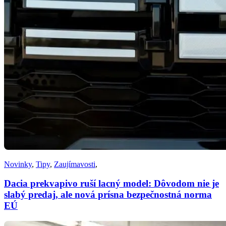
Novinky
,
Tipy
,
Zaujímavosti
,
Dacia prekvapivo ruší lacný model: Dôvodom nie je
slabý predaj, ale nová prísna bezpečnostná norma
EÚ