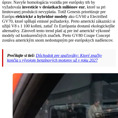
úprav. Navyše homologácia vozidla pre európsky trh by
vyžadovala
investície v desiatkach miliónov eur
, ktoré sa pri
limitovanej produkcii nevyplatia. Totiž Genesis prioritizuje pre
Európu
elektrické a hybridné modely
ako GV60 a Electrified
GV70, ktoré spĺňajú emisné požiadavky. Preto americkí zákazníci si
užijú V8 s 1 100 koňmi, zatiaľ čo Európania dostanú ekologickejšie
alternatívy. Zároveň tento trend platí aj pre iné americké výkonné
modely od konkurenčných značiek. Preto GV80 Coupe Concept
zostáva americkým snom nedostupným pre európskych nadšencov.
Prečítajte si tiež:
Dôchodok pre spaľováky: Ktoré značky
končia s vývojom benzínových motorov už v roku 2027