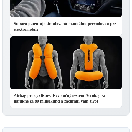
Subaru patentuje simulovanú manuálnu prevodovku pre
elektromobily
Airbag pre cyklistov: Revolučný systém Aerobag sa
nafúkne za 80 milisekúnd a zachráni vám život