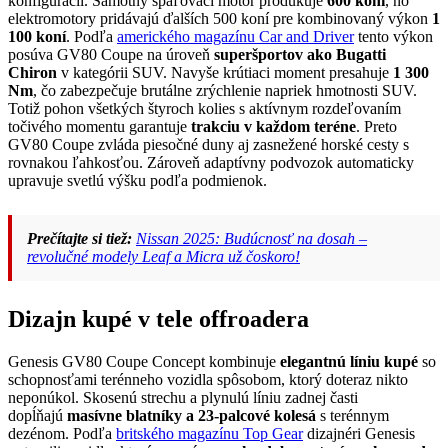
konfigurácii. Samotný spaľovací motor produkuje
600 koní
, no
elektromotory pridávajú ďalších 500 koní pre kombinovaný výkon
1
100 koní
. Podľa
amerického magazínu Car and Driver
tento výkon
posúva GV80 Coupe na úroveň
superšportov ako Bugatti
Chiron
v kategórii SUV. Navyše krútiaci moment presahuje
1 300
Nm
, čo zabezpečuje brutálne zrýchlenie napriek hmotnosti SUV.
Totiž pohon všetkých štyroch kolies s aktívnym rozdeľovaním
točivého momentu garantuje
trakciu v každom teréne
. Preto
GV80 Coupe zvláda piesočné duny aj zasnežené horské cesty s
rovnakou ľahkosťou. Zároveň adaptívny podvozok automaticky
upravuje svetlú výšku podľa podmienok.
Prečítajte si tiež:
Nissan 2025: Budúcnosť na dosah –
revolučné modely Leaf a Micra už čoskoro!
Dizajn kupé v tele offroadera
Genesis GV80 Coupe Concept kombinuje
elegantnú líniu kupé
so
schopnosťami terénneho vozidla spôsobom, ktorý doteraz nikto
neponúkol. Skosenú strechu a plynulú líniu zadnej časti
dopĺňajú
masívne blatníky a 23-palcové kolesá
s terénnym
dezénom. Podľa
britského magazínu Top Gear
dizajnéri Genesis