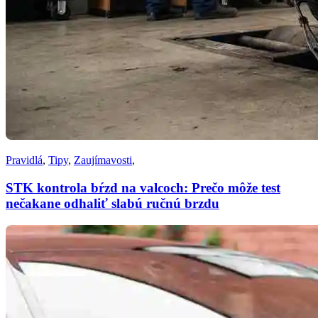
Pravidlá
,
Tipy
,
Zaujímavosti
,
STK kontrola bŕzd na valcoch: Prečo môže test
nečakane odhaliť slabú ručnú brzdu