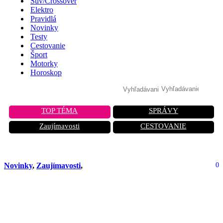
Suv/Crossover
Elektro
Pravidlá
Novinky
Testy
Cestovanie
Šport
Motorky
Horoskop
TOP TÉMA
SPRÁVY
Zaujímavosti
CESTOVANIE
Novinky
,
Zaujímavosti
,
0
Genesis GV80 Coupe Concept:
Luxusný offroader s V8 a výkonom 1
100 koní do Európy nepríde