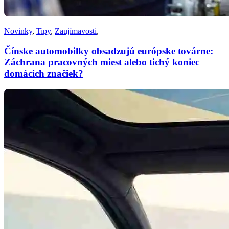
Novinky
,
Tipy
,
Zaujímavosti
,
Čínske automobilky obsadzujú európske továrne:
Záchrana pracovných miest alebo tichý koniec
domácich značiek?