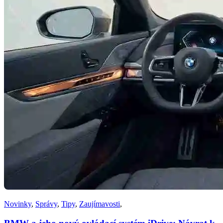
Novinky
,
Správy
,
Tipy
,
Zaujímavosti
,