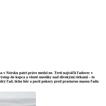
na v Nórsku patrí práve medzi ne. Tretí najväčší ľadovec v
výstup do kopca a visuté mostíky nad divokými riekami – to
odrý ľad, ticho hôr a pocit pokory pred prastarou masou ľadu