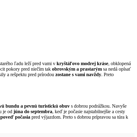
tarého ľadu leží pred vami v
kryštáľovo modrej kráse
, obklopená
 pocit pokory pred niečím tak
obrovským a prastarým
sa nedá opísať
ily a rešpektu pred prírodou
zostane s vami navždy
. Preto
ú bundu a pevnú turistickú obuv
s dobrou podrážkou. Navyše
u je od
júna do septembra
, keď je počasie najstabilnejšie a cesty
dpoveď počasia
pred výjazdom. Preto s dobrou prípravou sa túra k