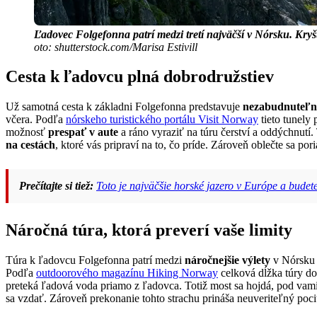
Ľadovec Folgefonna patrí medzi tretí najväčší v Nórsku. Kr
oto: shutterstock.com/Marisa Estivill
Cesta k ľadovcu plná dobrodružstiev
Už samotná cesta k základni Folgefonna predstavuje
nezabudnuteľný
včera. Podľa
nórskeho turistického portálu Visit Norway
tieto tunely 
možnosť
prespať v aute
a ráno vyraziť na túru čerství a oddýchnutí
na cestách
, ktoré vás pripraví na to, čo príde. Zároveň oblečte sa po
Prečítajte si tiež:
Toto je najväčšie horské jazero v Európe a budet
Náročná túra, ktorá preverí vaše limity
Túra k ľadovcu Folgefonna patrí medzi
náročnejšie výlety
v Nórsku 
Podľa
outdoorového magazínu Hiking Norway
celková dĺžka túry do
preteká ľadová voda priamo z ľadovca. Totiž most sa hojdá, pod vami 
sa vzdať. Zároveň prekonanie tohto strachu prináša neuveriteľný pocit