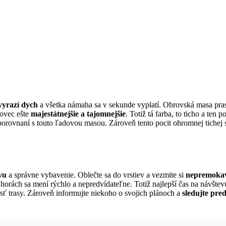
vyrazí dych
a všetka námaha sa v sekunde vyplatí. Obrovská masa pras
dovec ešte
majestátnejšie a tajomnejšie
. Totiž tá farba, to ticho a ten
orovnaní s touto ľadovou masou. Zároveň tento pocit ohromnej tichej s
vu
a správne vybavenie. Oblečte sa do vrstiev a vezmite si
nepremokav
horách sa mení rýchlo a nepredvídateľne. Totiž najlepší čas na návštev
ť trasy. Zároveň informujte niekoho o svojich plánoch a
sledujte pre