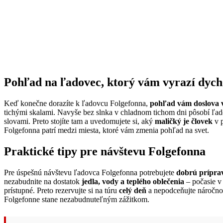
Pohľad na ľadovec, ktorý vám vyrazí dych
Keď konečne dorazíte k ľadovcu Folgefonna,
pohľad vám doslova 
tichými skalami. Navyše bez slnka v chladnom tichom dni pôsobí ľa
slovami. Preto stojíte tam a uvedomujete si, aký
maličký je človek
v p
Folgefonna patrí medzi miesta, ktoré vám zmenia pohľad na svet.
Praktické tipy pre návštevu Folgefonna
Pre úspešnú návštevu ľadovca Folgefonna potrebujete
dobrú prípra
nezabudnite na dostatok
jedla, vody a teplého oblečenia
– počasie v 
prístupné. Preto rezervujte si na túru
celý deň
a nepodceňujte náročnos
Folgefonne stane nezabudnuteľným zážitkom.