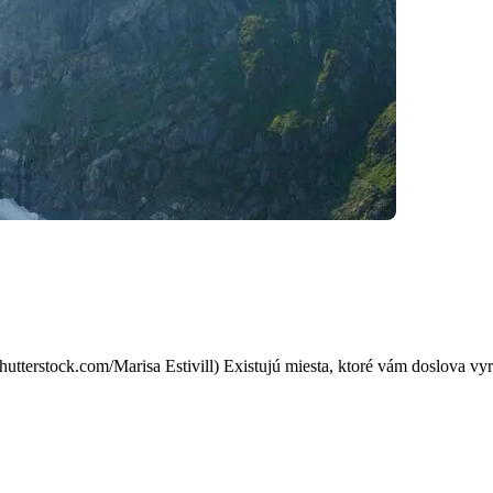
ec, ktorý vám zmení pohľad 
tterstock.com/Marisa Estivill) Existujú miesta, ktoré vám doslova vyra