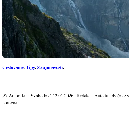
Cestovanie
,
Tipy
,
Zaujímavosti
,
Folgefonna v Nórsku: Ľadov
✍️ Autor: Jana Svobodová 12.01.2026 | Redakcia Auto trendy (oto: shu
porovnaní...