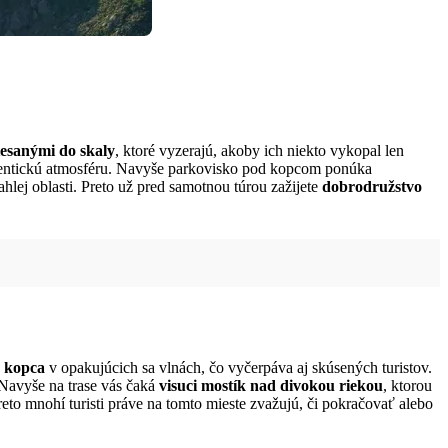
tesanými do skaly
, ktoré vyzerajú, akoby ich niekto vykopal len
tentickú atmosféru. Navyše parkovisko pod kopcom ponúka
ahlej oblasti. Preto už pred samotnou túrou zažijete
dobrodružstvo
z kopca
v opakujúcich sa vlnách, čo vyčerpáva aj skúsených turistov.
Navyše na trase vás čaká
visuci mostík nad divokou riekou
, ktorou
reto mnohí turisti práve na tomto mieste zvažujú, či pokračovať alebo