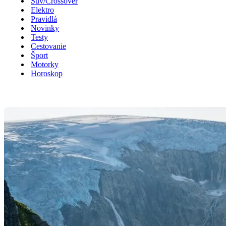
Suv/Crossover
Elektro
Pravidlá
Novinky
Testy
Cestovanie
Šport
Motorky
Horoskop