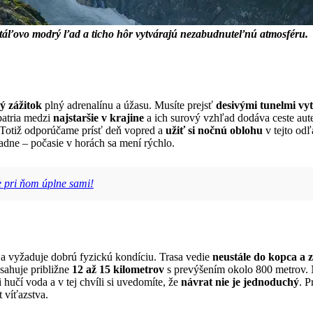
yštáľovo modrý ľad a ticho hôr vytvárajú nezabudnuteľnú atmosféru.
 zážitok
plný adrenalínu a úžasu. Musíte prejsť
desivými tunelmi vy
patria medzi
najstaršie v krajine
a ich surový vzhľad dodáva ceste au
. Totiž odporúčame prísť deň vopred a
užiť si nočnú oblohu
v tejto odľ
riadne – počasie v horách sa mení rýchlo.
e pri ňom úplne sami!
a vyžaduje dobrú fyzickú kondíciu. Trasa vedie
neustále do kopca a 
sahuje približne
12 až 15 kilometrov
s prevýšením okolo 800 metrov. 
hučí voda a v tej chvíli si uvedomíte, že
návrat nie je jednoduchý
. P
 víťazstva.