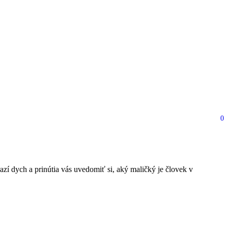
0
na svet
zí dych a prinútia vás uvedomiť si, aký maličký je človek v