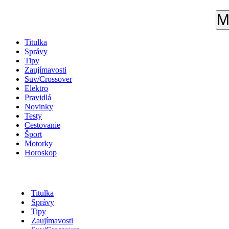
M
Titulka
Správy
Tipy
Zaujímavosti
Suv/Crossover
Elektro
Pravidlá
Novinky
Testy
Cestovanie
Šport
Motorky
Horoskop
Titulka
Správy
Tipy
Zaujímavosti