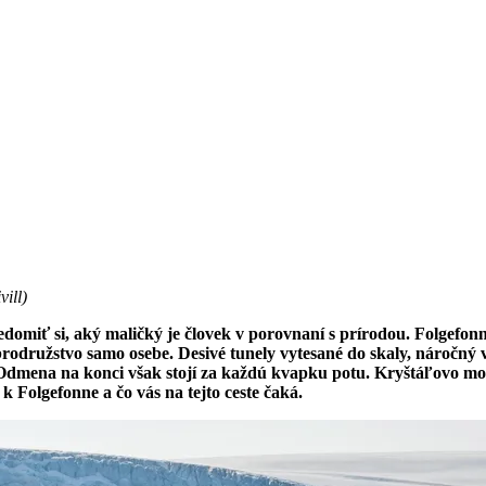
vill
)
edomiť si, aký maličký je človek v porovnaní s prírodou. Folgefon
rodružstvo samo osebe. Desivé tunely vytesané do skaly, náročný 
e. Odmena na konci však stojí za každú kvapku potu. Kryštáľovo m
k Folgefonne a čo vás na tejto ceste čaká.