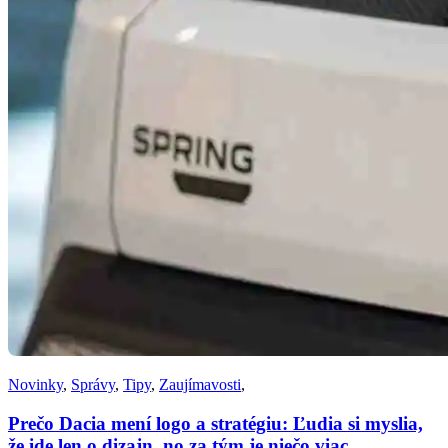
Novinky
,
Správy
,
Tipy
,
Zaujímavosti
,
Prečo Dacia mení logo a stratégiu: Ľudia si myslia,
že ide len o dizajn, no za tým je niečo viac