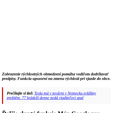
Zobrazenie rýchlostných obmedzení pomáha vodičom dodržiavať
predpisy. Funkcia upozorní na zmenu rýchlosti pri vjazde do obce.
Prečítajte si tiež:
Tesla má v továrni v Nemecku zvláštny
problém. 77 krádeží denne nedá riaditeľovi spať