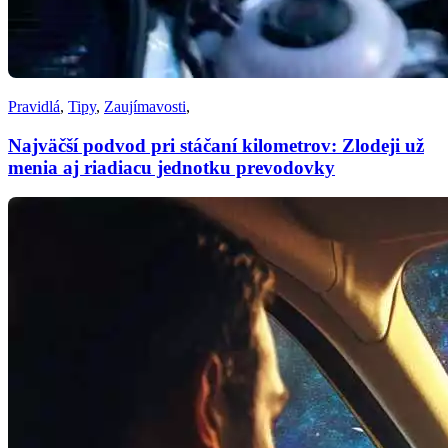
Pravidlá
,
Tipy
,
Zaujímavosti
,
Najväčší podvod pri stáčaní kilometrov: Zlodeji už
menia aj riadiacu jednotku prevodovky