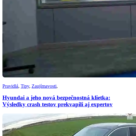
Pravidlá
,
Tipy
,
Zaujímavosti
,
Hyundai a jeho nová bezpečnostná klietka:
Výsledky crash testov prekvapili aj expertov