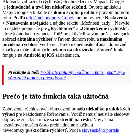
Aktivácia zobrazenia rýchlostných obmedzení v Mapách Google
je
jednoduchá a trvá len niekoľko sekúnd
. Otvorte aplikáciu
Mapy Google a kliknite na
ikonu svojho profilu
v pravom hornom
rohu. Podľa
oficiálnej podpory Google
potom vyberte
Nastavenia
> Nastavenia navigácie
a nájdite sekciu „Možnosti jazdy“. Navyše
tu nájdete prepínače pre
„Rýchlomer“
a
„Obmedzenie rýchlosti“
,
ktoré jednoducho zapnete. Totiž po aktivácii sa vám počas navigácie
zobrazí
aktuálna rýchlosť
v ľavom dolnom rohu a
maximálna
povolená rýchlosť
vedľa nej. Preto už nemusíte hľadať dopravné
značky a máte informácie
priamo na obrazovke
. Zároveň funkcia
funguje na
Android aj iOS
zariadeniach.
Prečítajte si tiež:
Počúvate palubný počítač? Tento „eko“ zvyk
vám zničí motor a prevodovku!
Prečo je táto funkcia taká užitočná
Zobrazenie rýchlostných obmedzení prináša
niekoľko praktických
výhod
pre každodenné šoférovanie. Vodič nemusí neustále sledovať
dopravné značky a môže sa
sústrediť na cestu
. Navyše na
neznámych trasách často prehliadneme značku a
nevedomky
prekročíme rýchlosť
. Podľa
slovenského portálu