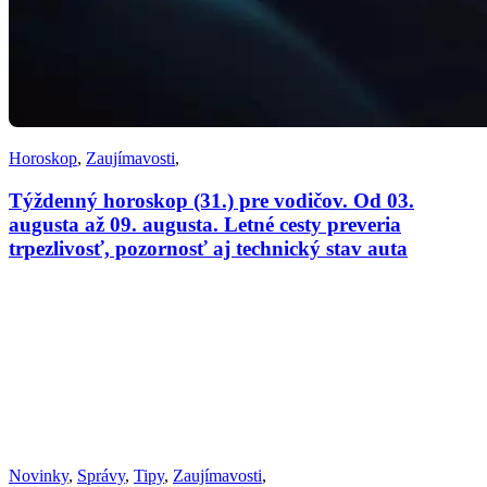
Horoskop
,
Zaujímavosti
,
Týždenný horoskop (31.) pre vodičov. Od 03.
augusta až 09. augusta. Letné cesty preveria
trpezlivosť, pozornosť aj technický stav auta
Novinky
,
Správy
,
Tipy
,
Zaujímavosti
,