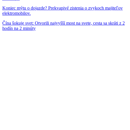
Koniec mýtu o dojazde? Prekvapivé zistenia o zvykoch majiteľov
elektromobilov.
Čína šokuje svet: Otvorili najvyšší most na svete, cesta sa skráti z 2
hodín na 2 minúty