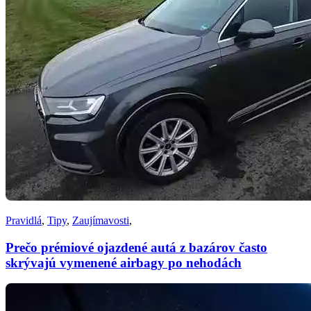
Pravidlá
,
Tipy
,
Zaujímavosti
,
Prečo prémiové ojazdené autá z bazárov často
skrývajú vymenené airbagy po nehodách