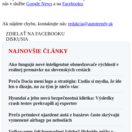
nás v službe
Google News
a na
Facebooku
.
Ak nájdete chybu, kontaktujte nás:
redakcia@autotrendy.sk
ZDIELAŤ NA FACEBOOKU
DISKUSIA
NAJNOVŠIE ČLÁNKY
Ako fungujú nové inteligentné obmedzovače rýchlosti v
reálnej premávke na slovenských cestách
Prečo Dacia mení logo a stratégiu: Ľudia si myslia, že ide
len o dizajn, no za tým je niečo viac
Hyundai a jeho nová bezpečnostná klietka: Výsledky
crash testov prekvapili aj expertov
Prečo prémiové ojazdené autá z bazárov často skrývajú
vymenené airbagy po nehodách
Volkswagen čelí hromadnej žalobe? Hybridy môžu v