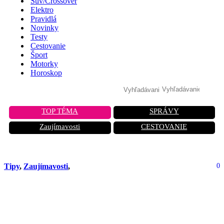
Suv/Crossover
Elektro
Pravidlá
Novinky
Testy
Cestovanie
Šport
Motorky
Horoskop
TOP TÉMA
SPRÁVY
Zaujímavosti
CESTOVANIE
Tipy
,
Zaujímavosti
,
0
Mapy Google majú skrytú funkciu,
ktorá zmení váš spôsob navigácie.
Poznáte ju?