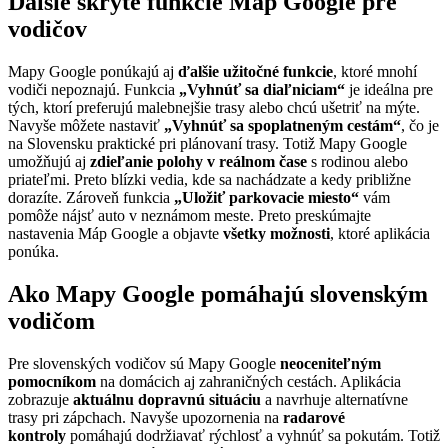
Ďalšie skryté funkcie Máp Google pre
vodičov
Mapy Google ponúkajú aj
ďalšie užitočné funkcie
, ktoré mnohí
vodiči nepoznajú. Funkcia
„Vyhnúť sa diaľniciam“
je ideálna pre
tých, ktorí preferujú malebnejšie trasy alebo chcú ušetriť na mýte.
Navyše môžete nastaviť
„Vyhnúť sa spoplatneným cestám“
, čo je
na Slovensku praktické pri plánovaní trasy. Totiž Mapy Google
umožňujú aj
zdieľanie polohy v reálnom čase
s rodinou alebo
priateľmi. Preto blízki vedia, kde sa nachádzate a kedy približne
dorazíte. Zároveň funkcia
„Uložiť parkovacie miesto“
vám
pomôže nájsť auto v neznámom meste. Preto preskúmajte
nastavenia Máp Google a objavte
všetky možnosti
, ktoré aplikácia
ponúka.
Ako Mapy Google pomáhajú slovenským
vodičom
Pre slovenských vodičov sú Mapy Google
neoceniteľným
pomocníkom
na domácich aj zahraničných cestách. Aplikácia
zobrazuje
aktuálnu dopravnú situáciu
a navrhuje alternatívne
trasy pri zápchach. Navyše upozornenia na
radarové
kontroly
pomáhajú dodržiavať rýchlosť a vyhnúť sa pokutám. Totiž