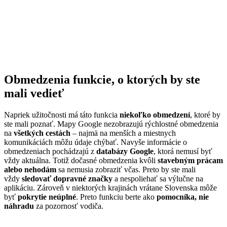
Obmedzenia funkcie, o ktorých by ste
mali vedieť
Napriek užitočnosti má táto funkcia
niekoľko obmedzení
, ktoré by
ste mali poznať. Mapy Google nezobrazujú rýchlostné obmedzenia
na
všetkých cestách
– najmä na menších a miestnych
komunikáciách môžu údaje chýbať. Navyše informácie o
obmedzeniach pochádzajú z
databázy Google
, ktorá nemusí byť
vždy aktuálna. Totiž dočasné obmedzenia kvôli
stavebným prácam
alebo nehodám
sa nemusia zobraziť včas. Preto by ste mali
vždy
sledovať dopravné značky
a nespoliehať sa výlučne na
aplikáciu. Zároveň v niektorých krajinách vrátane Slovenska môže
byť
pokrytie neúplné
. Preto funkciu berte ako
pomocníka, nie
náhradu
za pozornosť vodiča.