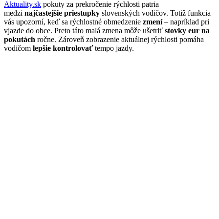
Aktuality.sk
pokuty za prekročenie rýchlosti patria
medzi
najčastejšie priestupky
slovenských vodičov. Totiž funkcia
vás upozorní, keď sa rýchlostné obmedzenie
zmení
– napríklad pri
vjazde do obce. Preto táto malá zmena môže ušetriť
stovky eur na
pokutách
ročne. Zároveň zobrazenie aktuálnej rýchlosti pomáha
vodičom
lepšie kontrolovať
tempo jazdy.