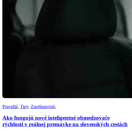
Pravidlá
,
Tipy
,
Zaujímavosti
,
Ako fungujú nové inteligentné obmedzovače
rýchlosti v reálnej premávke na slovenských cestách