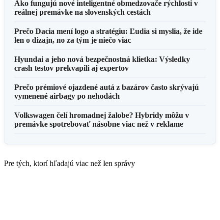
Ako fungujú nové inteligentné obmedzovače rýchlosti v
reálnej premávke na slovenských cestách
Prečo Dacia mení logo a stratégiu: Ľudia si myslia, že ide
len o dizajn, no za tým je niečo viac
Hyundai a jeho nová bezpečnostná klietka: Výsledky
crash testov prekvapili aj expertov
Prečo prémiové ojazdené autá z bazárov často skrývajú
vymenené airbagy po nehodách
Volkswagen čelí hromadnej žalobe? Hybridy môžu v
premávke spotrebovať násobne viac než v reklame
Pre tých, ktorí hľadajú viac než len správy