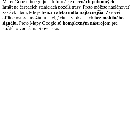
Mapy Google integrujú aj informácie o
cenách pohonných
hmôt
na čerpacích staniciach pozdĺž trasy. Preto môžete naplánovať
zastávku tam, kde je
benzín alebo nafta najlacnejšia
. Zároveň
offline mapy umožňujú navigáciu aj v oblastiach
bez mobilného
signálu
. Preto Mapy Google sú
komplexným nástrojom
pre
každého vodiča na Slovensku.