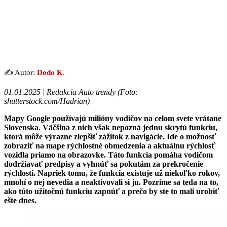
✍️ Autor:
Dodo K.
01.01.2025 | Redakcia Auto trendy (Foto:
shutterstock.com/Hadrian)
Mapy Google používajú milióny vodičov na celom svete vrátane
Slovenska. Väčšina z nich však nepozná jednu skrytú funkciu,
ktorá môže výrazne zlepšiť zážitok z navigácie. Ide o možnosť
zobraziť na mape rýchlostné obmedzenia a aktuálnu rýchlosť
vozidla priamo na obrazovke. Táto funkcia pomáha vodičom
dodržiavať predpisy a vyhnúť sa pokutám za prekročenie
rýchlosti. Napriek tomu, že funkcia existuje už niekoľko rokov,
mnohí o nej nevedia a neaktivovali si ju. Pozrime sa teda na to,
ako túto užitočnú funkciu zapnúť a prečo by ste to mali urobiť
ešte dnes.