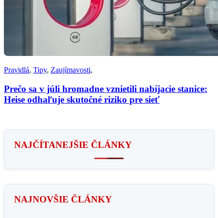
Pravidlá
,
Tipy
,
Zaujímavosti
,
Prečo sa v júli hromadne vznietili nabíjacie stanice:
Heise odhaľuje skutočné riziko pre sieť
NAJČÍTANEJŠIE ČLÁNKY
NAJNOVŠIE ČLÁNKY