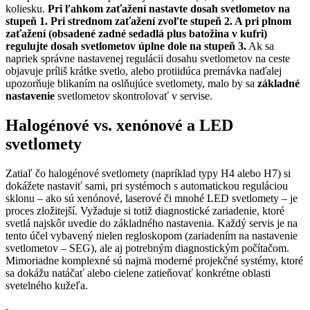
koliesku.
Pri ľahkom zaťažení nastavte dosah svetlometov na
stupeň 1. Pri strednom zaťažení zvoľte stupeň 2. A pri plnom
zaťažení (obsadené zadné sedadlá plus batožina v kufri)
regulujte dosah svetlometov úplne dole na stupeň 3.
Ak sa
napriek správne nastavenej regulácii dosahu svetlometov na ceste
objavuje príliš krátke svetlo, alebo protiidúca premávka naďalej
upozorňuje blikaním na oslňujúce svetlomety, malo by sa
základné
nastavenie
svetlometov skontrolovať v servise.
Halogénové vs. xenónové a LED
svetlomety
Zatiaľ čo halogénové svetlomety (napríklad typy H4 alebo H7) si
dokážete nastaviť sami, pri systémoch s automatickou reguláciou
sklonu – ako sú xenónové, laserové či mnohé LED svetlomety – je
proces zložitejší. Vyžaduje si totiž diagnostické zariadenie, ktoré
svetlá najskôr uvedie do základného nastavenia. Každý servis je na
tento účel vybavený nielen regloskopom (zariadením na nastavenie
svetlometov – SEG), ale aj potrebným diagnostickým počítačom.
Mimoriadne komplexné sú najmä moderné projekčné systémy, ktoré
sa dokážu natáčať alebo cielene zatieňovať konkrétne oblasti
svetelného kužeľa.