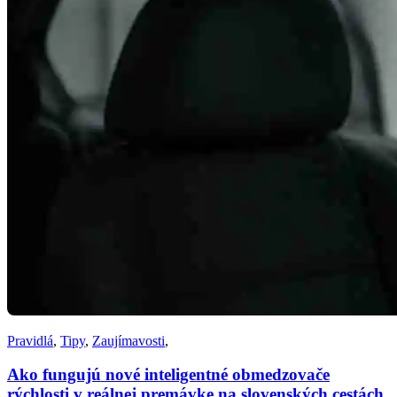
Pravidlá
,
Tipy
,
Zaujímavosti
,
Ako fungujú nové inteligentné obmedzovače
rýchlosti v reálnej premávke na slovenských cestách