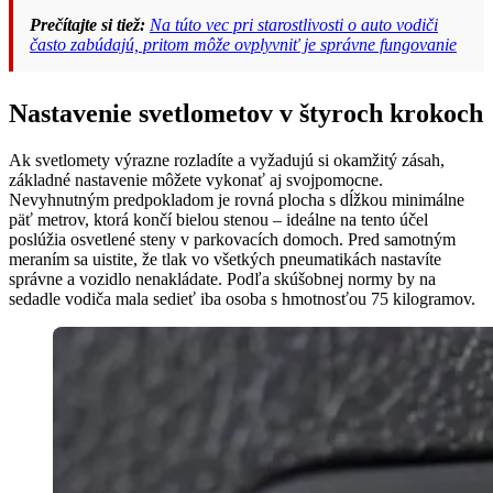
Prečítajte si tiež:
Na túto vec pri starostlivosti o auto vodiči
často zabúdajú, pritom môže ovplyvniť je správne fungovanie
Nastavenie svetlometov v štyroch krokoch
Ak svetlomety výrazne rozladíte a vyžadujú si okamžitý zásah,
základné nastavenie môžete vykonať aj svojpomocne.
Nevyhnutným predpokladom je rovná plocha s dĺžkou minimálne
päť metrov, ktorá končí bielou stenou – ideálne na tento účel
poslúžia osvetlené steny v parkovacích domoch. Pred samotným
meraním sa uistite, že tlak vo všetkých pneumatikách nastavíte
správne a vozidlo nenakládate. Podľa skúšobnej normy by na
sedadle vodiča mala sedieť iba osoba s hmotnosťou 75 kilogramov.