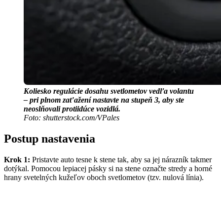
Koliesko regulácie dosahu svetlometov vedľa volantu
– pri plnom zaťažení nastavte na stupeň 3, aby
ste
neoslňovali protiidúce vozidlá.
Foto: shutterstock.com/VPales
Postup nastavenia
Krok 1:
Pristavte auto tesne k stene tak, aby sa jej nárazník takmer
dotýkal. Pomocou lepiacej pásky si na stene označte stredy a horné
hrany svetelných kužeľov oboch svetlometov (tzv. nulová línia).