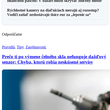
finančnou pascou: V bazári môžu skrývať zničený motor
Rýchlostné kamery na diaľniciach merajú aj rozostup?
Vodiči zatiaľ nedostávajú tisíce eur za „lepenie sa“
Odporúčame
Pravidlá
,
Tipy
,
Zaujímavosti
,
Prečo ti po výmene čelného skla nefunguje dažďový
senzor: Chyba, ktorú robia neskúsené servisy