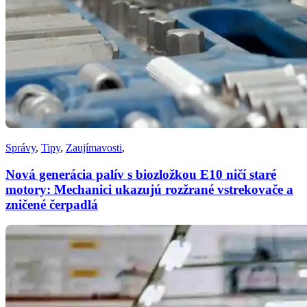
Správy
,
Tipy
,
Zaujímavosti
,
Nová generácia palív s biozložkou E10 ničí staré
motory: Mechanici ukazujú rozžrané vstrekovače a
zničené čerpadlá