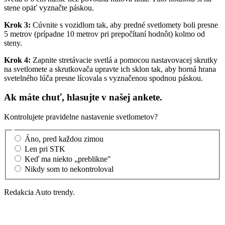
stene opäť vyznačte páskou.
Krok 3:
Cúvnite s vozidlom tak, aby predné svetlomety boli presne
5 metrov (prípadne 10 metrov pri prepočítaní hodnôt) kolmo od
steny.
Krok 4:
Zapnite stretávacie svetlá a pomocou nastavovacej skrutky
na svetlomete a skrutkovača upravte ich sklon tak, aby horná hrana
svetelného lúča presne lícovala s vyznačenou spodnou páskou.
Ak máte chuť, hlasujte v našej ankete.
Kontrolujete pravidelne nastavenie svetlometov?
Áno, pred každou zimou
Len pri STK
Keď ma niekto „preblikne"
Nikdy som to nekontroloval
Redakcia Auto trendy.