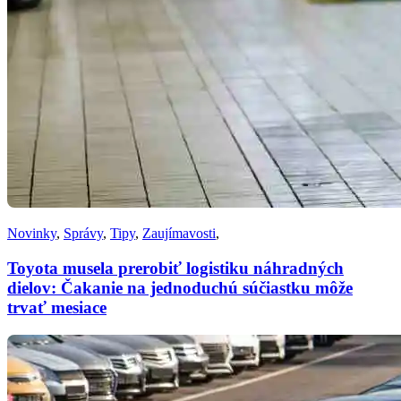
Novinky
,
Správy
,
Tipy
,
Zaujímavosti
,
Toyota musela prerobiť logistiku náhradných
dielov: Čakanie na jednoduchú súčiastku môže
trvať mesiace