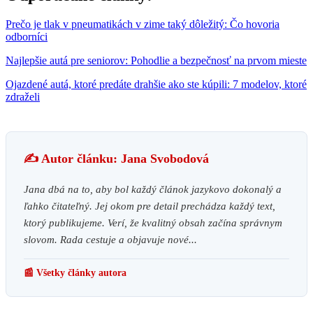
Prečo je tlak v pneumatikách v zime taký dôležitý: Čo hovoria
odborníci
Najlepšie autá pre seniorov: Pohodlie a bezpečnosť na prvom mieste
Ojazdené autá, ktoré predáte drahšie ako ste kúpili: 7 modelov, ktoré
zdraželi
✍️ Autor článku: Jana Svobodová
Jana dbá na to, aby bol každý článok jazykovo dokonalý a
ľahko čitateľný. Jej okom pre detail prechádza každý text,
ktorý publikujeme. Verí, že kvalitný obsah začína správnym
slovom. Rada cestuje a objavuje nové...
📰 Všetky články autora