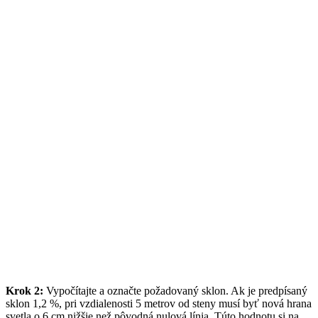
Krok 2:
Vypočítajte a označte požadovaný sklon. Ak je predpísaný
sklon 1,2 %, pri vzdialenosti 5 metrov od steny musí byť nová hrana
svetla o 6 cm nižšie než pôvodná nulová línia. Túto hodnotu si na