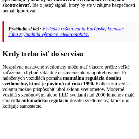
skontrolovať.
Ide o jasný signál, ktorý by ste v záujme bezpečnosti
nemali ignorovať.
Prečítajte si tiež:
Výsledky vyšetrovania Európskej komisie:
Čína zvýhodnila výrobcov elektromobilov
Kedy treba ísť do servisu
Nesprávne nastavené svetlomety môžu mať viacero príčin: veľké
zaťaženie, chybné základné nastavenie alebo opotrebovanie. Pri
naložených vozidlách pomáha
manuálna regulácia dosahu
svetlometov, ktorá je povinná od roku 1990.
Kolieskom vedľa
volantu možno prispôsobiť uhol sklonu svetlometov. Moderné
vozidlá s xenónovými alebo LED svetlami nad 2000 lúmenov majú
spravidla
automatickú reguláciu
dosahu svetlometov, ktorá uhol
koriguje samostatne.