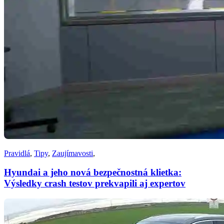
Pravidlá
,
Tipy
,
Zaujímavosti
,
Hyundai a jeho nová bezpečnostná klietka:
Výsledky crash testov prekvapili aj expertov