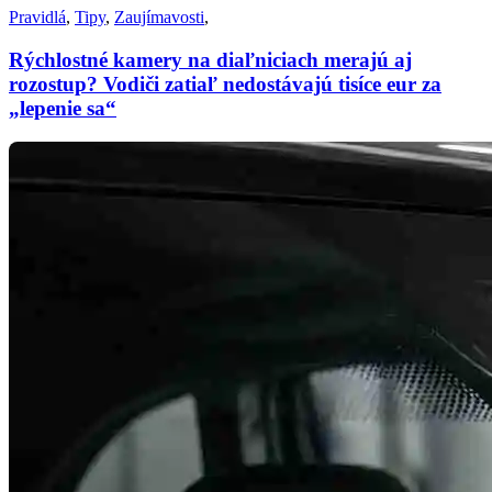
Pravidlá
,
Tipy
,
Zaujímavosti
,
Rýchlostné kamery na diaľniciach merajú aj
rozostup? Vodiči zatiaľ nedostávajú tisíce eur za
„lepenie sa“