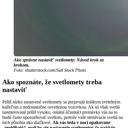
Ako správne nastaviť svetlomety: Návod krok za
krokom.
Foto: shutterstock.com/Suti Stock Photo
Ako spoznáte, že svetlomety treba
nastaviť
Príliš nízko nastavené svetlomety sa prejavujú krátkym svetelným
kužeľom a nedostatočne osvetlenou vozovkou. Ak sú však svetlá
nasmerované príliš vysoko, ostatní účastníci premávky vás na to
budú často upozorňovať svetlom, pretože vaše stretávacie svetlá na
nich pôsobia ako diaľkové.
Ak vás teda v noci opakovane
„preblikajú“
, mali by ste nastavenie svetlometov čo najskôr