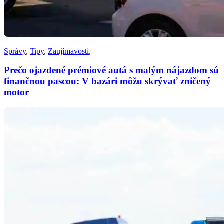
Správy
,
Tipy
,
Zaujímavosti
,
Prečo ojazdené prémiové autá s malým nájazdom sú
finančnou pascou: V bazári môžu skrývať zničený
motor