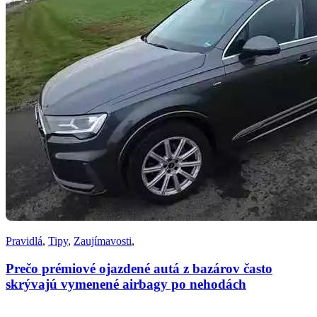
Pravidlá
,
Tipy
,
Zaujímavosti
,
Prečo prémiové ojazdené autá z bazárov často
skrývajú vymenené airbagy po nehodách