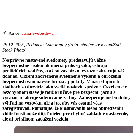
✍️ Autor:
Jana Svobodová
28.12.2025, Redakcia Auto trendy (
Foto: shutterstock.com/Suti
Stock Photo
)
Nesprávne nastavené svetlomety predstavujú vážne
bezpečnostné riziko: ak mieria príliš vysoko, oslňujú
protiidúcich vodičov, a ak sú zas nízko, výrazne skracujú váš
dohľad. Okrem zhoršeného svetelného výkonu a ohrozenia
bezpečnosti vám navyše hrozia aj pokuty. V nasledujúcich
riadkoch sa dozviete, ako svetlá nastaviť správne. Osvetlenie v
bezchybnom stave je totiž kľúčové pre bezpečnú jazdu a
výrazne uľahčuje šoférovanie za tmy. Zabezpečuje nielen dobrý
výhľad na vozovku, ale aj to, aby vás ostatní včas
zaregistrovali. Pamätajte, že k oslňovaniu alebo obmedzeniu
viditeľnosti môže dôjsť nielen pre chybné základné nastavenie,
ale aj pri silnom zaťažení vozidla.