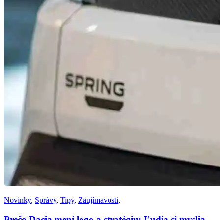
Novinky
,
Správy
,
Tipy
,
Zaujímavosti
,
Prečo Dacia mení logo a stratégiu: Ľudia si myslia,