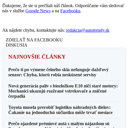
Ďakujeme, že ste si prečítali náš článok. Odporúčame vám sledovať
nás v službe
Google News
a na
Facebooku
.
Ak nájdete chybu, kontaktujte nás:
redakcia@autotrendy.sk
ZDIELAŤ NA FACEBOOKU
DISKUSIA
NAJNOVŠIE ČLÁNKY
Prečo ti po výmene čelného skla nefunguje dažďový
senzor: Chyba, ktorú robia neskúsené servisy
Nová generácia palív s biozložkou E10 ničí staré motory:
Mechanici ukazujú rozžrané vstrekovače a zničené
čerpadlá
Toyota musela prerobiť logistiku náhradných dielov:
Čakanie na jednoduchú súčiastku môže trvať mesiace
Prečo ojazdené prémiové autá s malým nájazdom sú