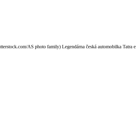
é vozidlá na Slovensku. V M
utterstock.com/AS photo family) Legendárna česká automobilka Tatra 