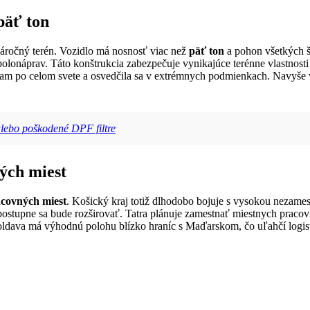
päť ton
áročný terén. Vozidlo má nosnosť viac než
päť ton
a pohon všetkých š
lonáprav. Táto konštrukcia zabezpečuje vynikajúce terénne vlastnost
mádam po celom svete a osvedčila sa v extrémnych podmienkach. Navyše
lebo poškodené DPF filtre
ých miest
acovných miest
. Košický kraj totiž dlhodobo bojuje s vysokou nezamest
ostupne sa bude rozširovať. Tatra plánuje zamestnať miestnych pracov
ava má výhodnú polohu blízko hraníc s Maďarskom, čo uľahčí logistiku