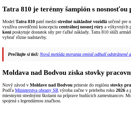
Tatra 810 je terénny šampión s nosnosťou 
Model
Tatra 810
patrí medzi
stredné nákladné vozidlá
určené pre n
využíva osvedčenú koncepciu
centrálnej nosnej rúry
a výkyvných po
koní
poskytuje dostatok sily pre ťažké náklady. Tatra 810 slúži ar
vybrať rôzne nadstavby.
Prečítajte si tiež:
Nová metóda merania emisií odhalí odstránené a
Moldava nad Bodvou získa stovky pracovn
Nový závod v
Moldave nad Bodvou
prinesie do regiónu
stovky pr
Podľa
Ministerstva obrany SR
výroba začne v priebehu roku
2026
a p
miestnymi strednými školami na príprave budúcich zamestnancov. Mold
spojená s legendárnou značkou.