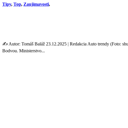
Tipy
,
Top
,
Zaujímavosti
,
Tatra bude vyrábať nákladn
tisíce kamiónov
✍️ Autor: Tomáš Baláž 23.12.2025 | Redakcia Auto trendy (Foto: sh
Bodvou. Ministerstvo...