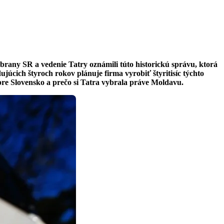
any SR a vedenie Tatry oznámili túto historickú správu, ktorá
úcich štyroch rokov plánuje firma vyrobiť štyritisíc týchto
pre Slovensko a prečo si Tatra vybrala práve Moldavu.