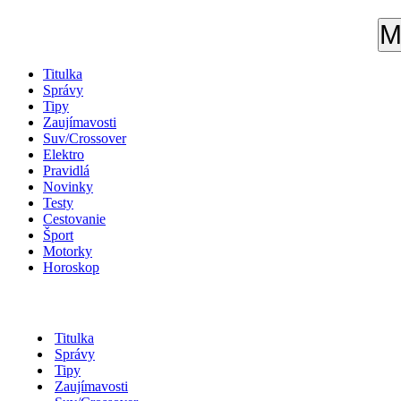
M
Titulka
Správy
Tipy
Zaujímavosti
Suv/Crossover
Elektro
Pravidlá
Novinky
Testy
Cestovanie
Šport
Motorky
Horoskop
Titulka
Správy
Tipy
Zaujímavosti