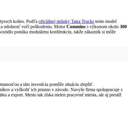
tyroch kolies. Podľa
oficiálnej stránky Tatra Trucks
tento model
i a odolnosť voči poškodeniu. Motor
Cummins
s výkonom okolo
300
 vozidlo ponúka modulárnu konštrukciu, takže zákazník si môže
nanosťou a táto investícia pomôže situáciu zlepšiť.
níkov a vyškoliť ich priamo v závode. Navyše firma spolupracuje s
 a export. Mesto tak získa nielen pracovné miesta, ale aj prestíž