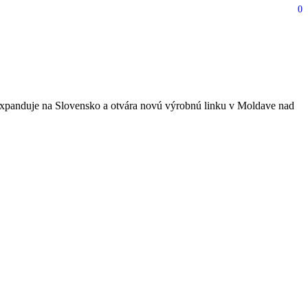
0
oldave nad Bodvou vzniknú
expanduje na Slovensko a otvára novú výrobnú linku v Moldave nad