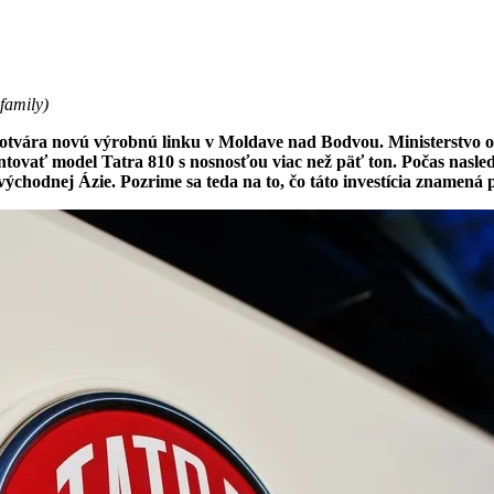
family
)
tvára novú výrobnú linku v Moldave nad Bodvou. Ministerstvo obr
ovať model Tatra 810 s nosnosťou viac než päť ton. Počas nasleduj
chodnej Ázie. Pozrime sa teda na to, čo táto investícia znamená 