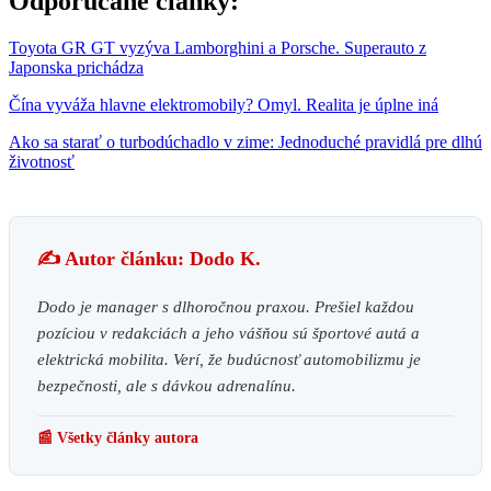
Odporúčané články:
Toyota GR GT vyzýva Lamborghini a Porsche. Superauto z
Japonska prichádza
Čína vyváža hlavne elektromobily? Omyl. Realita je úplne iná
Ako sa starať o turbodúchadlo v zime: Jednoduché pravidlá pre dlhú
životnosť
✍️ Autor článku: Dodo K.
Dodo je manager s dlhoročnou praxou. Prešiel každou
pozíciou v redakciách a jeho vášňou sú športové autá a
elektrická mobilita. Verí, že budúcnosť automobilizmu je
bezpečnosti, ale s dávkou adrenalínu.
📰 Všetky články autora