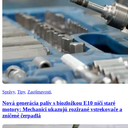
Správy
,
Tipy
,
Zaujímavosti
,
Nová generácia palív s biozložkou E10 ničí staré
motory: Mechanici ukazujú rozžrané vstrekovače a
zničené čerpadlá