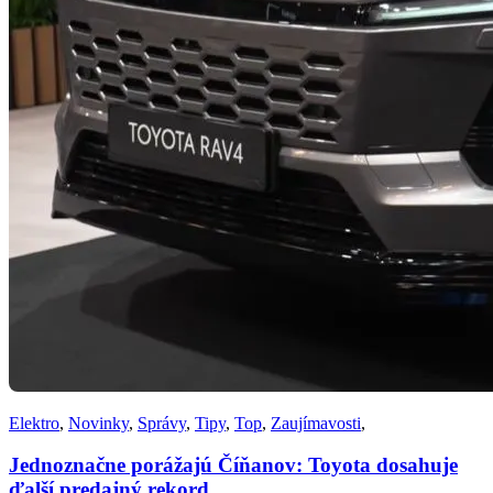
Elektro
,
Novinky
,
Správy
,
Tipy
,
Top
,
Zaujímavosti
,
Jednoznačne porážajú Číňanov: Toyota dosahuje
ďalší predajný rekord