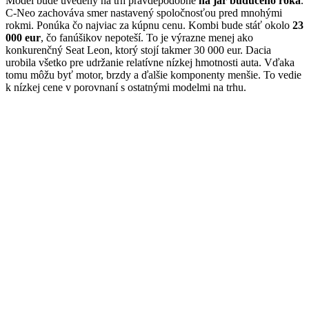
Model bude uvedený na trh pravdepodobne
na jar budúceho roka
.
C-Neo zachováva smer nastavený spoločnosťou pred mnohými
rokmi. Ponúka čo najviac za kúpnu cenu. Kombi bude stáť okolo
23
000 eur
, čo fanúšikov nepoteší. To je výrazne menej ako
konkurenčný Seat Leon, ktorý stojí takmer 30 000 eur. Dacia
urobila všetko pre udržanie relatívne nízkej hmotnosti auta. Vďaka
tomu môžu byť motor, brzdy a ďalšie komponenty menšie. To vedie
k nízkej cene v porovnaní s ostatnými modelmi na trhu.