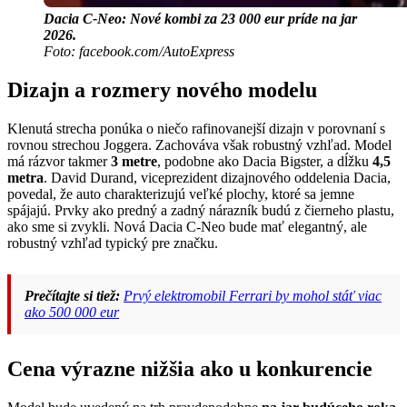
Dacia C-Neo: Nové kombi za 23 000 eur príde na jar
2026.
Foto: facebook.com/AutoExpress
Dizajn a rozmery nového modelu
Klenutá strecha ponúka o niečo rafinovanejší dizajn v porovnaní s
rovnou strechou Joggera. Zachováva však robustný vzhľad. Model
má rázvor takmer
3 metre
, podobne ako Dacia Bigster, a dĺžku
4,5
metra
. David Durand, viceprezident dizajnového oddelenia Dacia,
povedal, že auto charakterizujú veľké plochy, ktoré sa jemne
spájajú. Prvky ako predný a zadný nárazník budú z čierneho plastu,
ako sme si zvykli. Nová Dacia C-Neo bude mať elegantný, ale
robustný vzhľad typický pre značku.
Prečítajte si tiež:
Prvý elektromobil Ferrari by mohol stáť viac
ako 500 000 eur
Cena výrazne nižšia ako u konkurencie