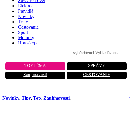
Suv/Crossover
Elektro
Pravidlá
Novinky
Testy
Cestovanie
Šport
Motorky
Horoskop
TOP TÉMA
SPRÁVY
Zaujímavosti
CESTOVANIE
Novinky
,
Tipy
,
Top
,
Zaujímavosti
,
0
Dacia chystá revolúciu: Nové kombi
vyzerá úžasne, no táto jedna vec
fanúšikov nepoteší