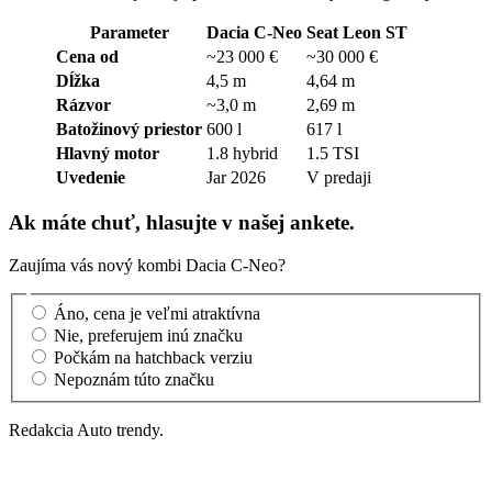
Parameter
Dacia C-Neo
Seat Leon ST
Cena od
~23 000 €
~30 000 €
Dĺžka
4,5 m
4,64 m
Rázvor
~3,0 m
2,69 m
Batožinový priestor
600 l
617 l
Hlavný motor
1.8 hybrid
1.5 TSI
Uvedenie
Jar 2026
V predaji
Ak máte chuť, hlasujte v našej ankete.
Zaujíma vás nový kombi Dacia C-Neo?
Áno, cena je veľmi atraktívna
Nie, preferujem inú značku
Počkám na hatchback verziu
Nepoznám túto značku
Redakcia Auto trendy.