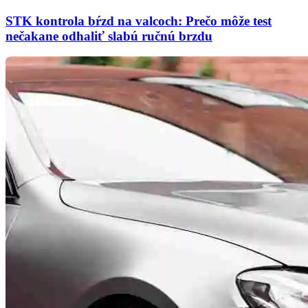
STK kontrola bŕzd na valcoch: Prečo môže test
nečakane odhaliť slabú ručnú brzdu