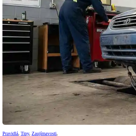
Pravidlá
,
Tipy
,
Zaujímavosti
,