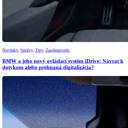
Novinky
,
Správy
,
Tipy
,
Zaujímavosti
,
BMW a jeho nový ovládací systém iDrive: Návrat k
dotykom alebo prehnaná digitalizácia?