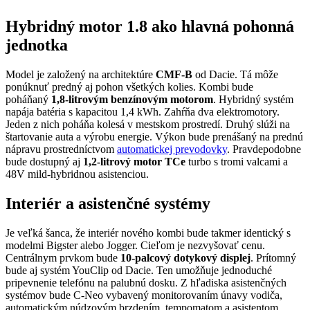
Hybridný motor 1.8 ako hlavná pohonná
jednotka
Model je založený na architektúre
CMF-B
od Dacie. Tá môže
ponúknuť predný aj pohon všetkých kolies. Kombi bude
poháňaný
1,8-litrovým benzínovým motorom
. Hybridný systém
napája batéria s kapacitou 1,4 kWh. Zahŕňa dva elektromotory.
Jeden z nich poháňa kolesá v mestskom prostredí. Druhý slúži na
štartovanie auta a výrobu energie. Výkon bude prenášaný na prednú
nápravu prostredníctvom
automatickej prevodovky
. Pravdepodobne
bude dostupný aj
1,2-litrový motor TCe
turbo s tromi valcami a
48V mild-hybridnou asistenciou.
Interiér a asistenčné systémy
Je veľká šanca, že interiér nového kombi bude takmer identický s
modelmi Bigster alebo Jogger. Cieľom je nezvyšovať cenu.
Centrálnym prvkom bude
10-palcový dotykový displej
. Prítomný
bude aj systém YouClip od Dacie. Ten umožňuje jednoduché
pripevnenie telefónu na palubnú dosku. Z hľadiska asistenčných
systémov bude C-Neo vybavený monitorovaním únavy vodiča,
automatickým núdzovým brzdením, tempomatom a asistentom