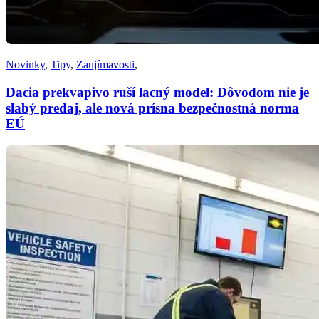
Novinky
,
Tipy
,
Zaujímavosti
,
Dacia prekvapivo ruší lacný model: Dôvodom nie je
slabý predaj, ale nová prísna bezpečnostná norma
EÚ