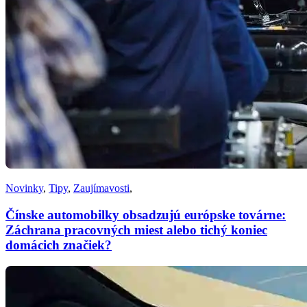
Novinky
,
Tipy
,
Zaujímavosti
,
Čínske automobilky obsadzujú európske továrne:
Záchrana pracovných miest alebo tichý koniec
domácich značiek?