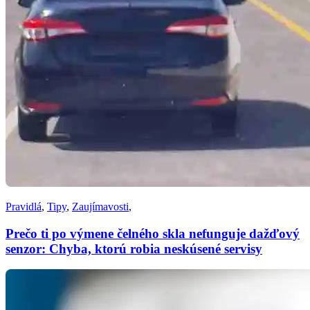
Pravidlá
,
Tipy
,
Zaujímavosti
,
Prečo ti po výmene čelného skla nefunguje dažďový
senzor: Chyba, ktorú robia neskúsené servisy