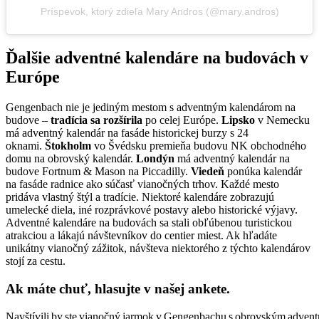
Príspevok, ktorý zdieľa Mary Andros (@mary.andros)
Ďalšie adventné kalendáre na budovách v
Európe
Gengenbach nie je jediným mestom s adventným kalendárom na
budove –
tradícia sa rozšírila
po celej Európe.
Lipsko
v Nemecku
má adventný kalendár na fasáde historickej burzy s 24
oknami.
Štokholm
vo Švédsku premieňa budovu NK obchodného
domu na obrovský kalendár.
Londýn
má adventný kalendár na
budove Fortnum & Mason na Piccadilly.
Viedeň
ponúka kalendár
na fasáde radnice ako súčasť vianočných trhov. Každé mesto
pridáva vlastný štýl a tradície. Niektoré kalendáre zobrazujú
umelecké diela, iné rozprávkové postavy alebo historické výjavy.
Adventné kalendáre na budovách sa stali obľúbenou turistickou
atrakciou a lákajú návštevníkov do centier miest. Ak hľadáte
unikátny vianočný zážitok, návšteva niektorého z týchto kalendárov
stojí za cestu.
Ak máte chuť, hlasujte v našej ankete.
Navštívili by ste vianočný jarmok v Gengenbachu s obrovským adve