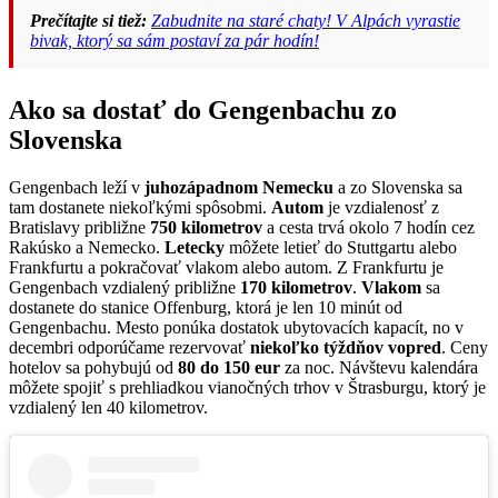
Prečítajte si tiež:
Zabudnite na staré chaty! V Alpách vyrastie
bivak, ktorý sa sám postaví za pár hodín!
Ako sa dostať do Gengenbachu zo
Slovenska
Gengenbach leží v
juhozápadnom Nemecku
a zo Slovenska sa
tam dostanete niekoľkými spôsobmi.
Autom
je vzdialenosť z
Bratislavy približne
750 kilometrov
a cesta trvá okolo 7 hodín cez
Rakúsko a Nemecko.
Letecky
môžete letieť do Stuttgartu alebo
Frankfurtu a pokračovať vlakom alebo autom. Z Frankfurtu je
Gengenbach vzdialený približne
170 kilometrov
.
Vlakom
sa
dostanete do stanice Offenburg, ktorá je len 10 minút od
Gengenbachu. Mesto ponúka dostatok ubytovacích kapacít, no v
decembri odporúčame rezervovať
niekoľko týždňov vopred
. Ceny
hotelov sa pohybujú od
80 do 150 eur
za noc. Návštevu kalendára
môžete spojiť s prehliadkou vianočných trhov v Štrasburgu, ktorý je
vzdialený len 40 kilometrov.