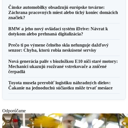
Čínske automobilky obsadzujú európske továrne:
Záchrana pracovných miest alebo tichý koniec domácich
značiek?
BMW a jeho nový ovládací systém iDrive: Návrat k
dotykom alebo prehnaná digitalizácia?
Prečo ti po výmene čelného skla nefunguje dažďový
senzor: Chyba, ktorú robia neskúsené servisy
Nová generácia palív s biozložkou E10 ničí staré motory:
Mechanici ukazujú rozžrané vstrekovače a zničené
čerpadlá
Toyota musela prerobiť logistiku náhradných dielov:
Čakanie na jednoduchú súčiastku môže trvať mesiace
Odporúčame