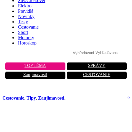
Suv/Crossover
Elektro
Pravidlá
Novinky
Testy
Cestovanie
Šport
Motorky
Horoskop
TOP TÉMA
SPRÁVY
Zaujímavosti
CESTOVANIE
Cestovanie
,
Tipy
,
Zaujímavosti
,
0
Najväčší adventný kalendár na svete
je celá budova radnice v Nemecku