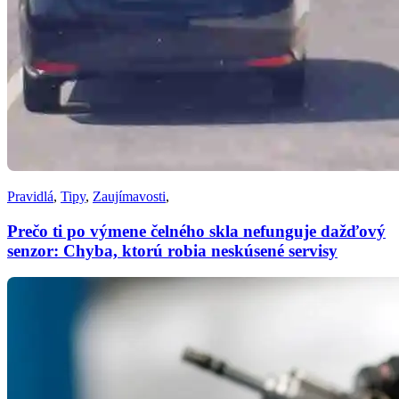
Pravidlá
,
Tipy
,
Zaujímavosti
,
Prečo ti po výmene čelného skla nefunguje dažďový
senzor: Chyba, ktorú robia neskúsené servisy