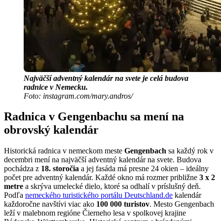
Najväčší adventný kalendár na svete je celá budova
radnice v Nemecku.
Foto: instagram.com/mary.andros/
Radnica v Gengenbachu sa mení na
obrovský kalendár
Historická radnica v nemeckom meste
Gengenbach
sa každý rok v
decembri mení na najväčší adventný kalendár na svete. Budova
pochádza z
18. storočia
a jej fasáda má presne 24 okien – ideálny
počet pre adventný kalendár. Každé okno má rozmer približne
3 x 2
metre
a skrýva umelecké dielo, ktoré sa odhalí v príslušný deň.
Podľa
nemeckého turistického portálu Deutschland.de
kalendár
každoročne navštívi viac ako
100 000 turistov
. Mesto Gengenbach
leží v malebnom regióne Čierneho lesa v spolkovej krajine