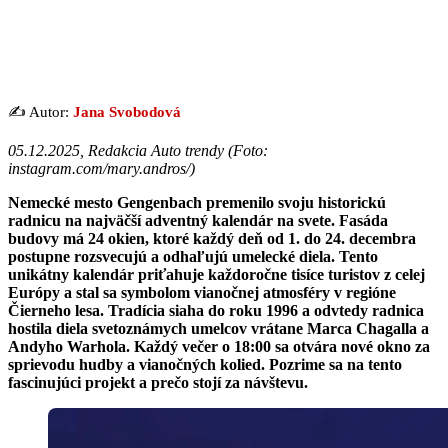
✍️ Autor:
Jana Svobodová
05.12.2025, Redakcia Auto trendy (
Foto:
instagram.com/mary.andros/
)
Nemecké mesto Gengenbach premenilo svoju historickú
radnicu na najväčší adventný kalendár na svete. Fasáda
budovy má 24 okien, ktoré každý deň od 1. do 24. decembra
postupne rozsvecujú a odhaľujú umelecké diela. Tento
unikátny kalendár priťahuje každoročne tisíce turistov z celej
Európy a stal sa symbolom vianočnej atmosféry v regióne
Čierneho lesa. Tradícia siaha do roku 1996 a odvtedy radnica
hostila diela svetoznámych umelcov vrátane Marca Chagalla a
Andyho Warhola. Každý večer o 18:00 sa otvára nové okno za
sprievodu hudby a vianočných kolied. Pozrime sa na tento
fascinujúci projekt a prečo stojí za návštevu.