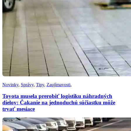
Novinky
,
Správy
,
Tipy
,
Zaujímavosti
,
Toyota musela prerobiť logistiku náhradných
dielov: Čakanie na jednoduchú súčiastku môže
trvať mesiace