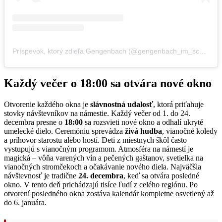
Príspevok, ktorý zdieľa Gengenbach (@gengenbach_im_schwarzwald)
Každý večer o 18:00 sa otvára nové okno
Otvorenie každého okna je
slávnostná udalosť
, ktorá priťahuje
stovky návštevníkov na námestie. Každý večer od 1. do 24.
decembra presne o
18:00
sa rozsvieti nové okno a odhalí ukryté
umelecké dielo. Ceremóniu sprevádza
živá hudba
, vianočné koledy
a príhovor starostu alebo hostí. Deti z miestnych škôl často
vystupujú s vianočným programom. Atmosféra na námestí je
magická – vôňa varených vín a pečených gaštanov, svetielka na
vianočných stromčekoch a očakávanie nového diela. Najväčšia
návštevnosť je tradične
24. decembra
, keď sa otvára posledné
okno. V tento deň prichádzajú tisíce ľudí z celého regiónu. Po
otvorení posledného okna zostáva kalendár kompletne osvetlený až
do 6. januára.