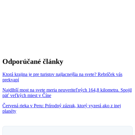
Odporúčané články
Ktorá krajina je pre turistov najlacnejšia na svete? Rebríček vás
prekvapí
Najdlhší most na svete meria neuveriteľných 164,8 kilometra. Spojil
päť veľkých miest v Číne
Červená rieka v Peru: Prírodný zázrak, ktorý vyzerá ako z inej
planéty