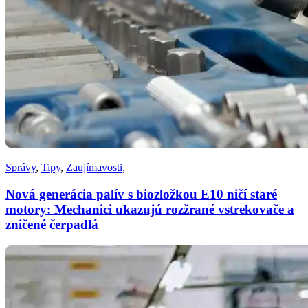
Správy
,
Tipy
,
Zaujímavosti
,
Nová generácia palív s biozložkou E10 ničí staré
motory: Mechanici ukazujú rozžrané vstrekovače a
zničené čerpadlá