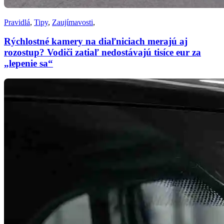
Pravidlá
,
Tipy
,
Zaujímavosti
,
Rýchlostné kamery na diaľniciach merajú aj
rozostup? Vodiči zatiaľ nedostávajú tisíce eur za
„lepenie sa“