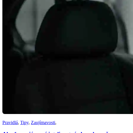
Pravidlá
,
Tipy
,
Zaujímavosti
,