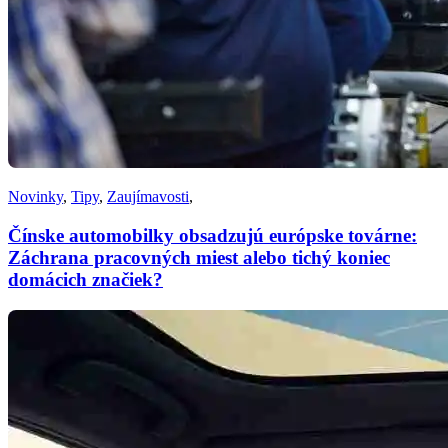
Novinky
,
Tipy
,
Zaujímavosti
,
Čínske automobilky obsadzujú európske továrne:
Záchrana pracovných miest alebo tichý koniec
domácich značiek?