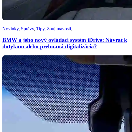
Novinky
,
Správy
,
Tipy
,
Zaujímavosti
,
BMW a jeho nový ovládací systém iDrive: Návrat k
dotykom alebo prehnaná digitalizácia?