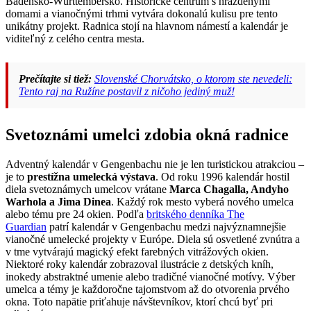
Bádensko-Württembersko. Historické centrum s hrázdenými
domami a vianočnými trhmi vytvára dokonalú kulisu pre tento
unikátny projekt. Radnica stojí na hlavnom námestí a kalendár je
viditeľný z celého centra mesta.
Prečítajte si tiež:
Slovenské Chorvátsko, o ktorom ste nevedeli:
Tento raj na Ružíne postavil z ničoho jediný muž!
Svetoznámi umelci zdobia okná radnice
Adventný kalendár v Gengenbachu nie je len turistickou atrakciou –
je to
prestížna umelecká výstava
. Od roku 1996 kalendár hostil
diela svetoznámych umelcov vrátane
Marca Chagalla, Andyho
Warhola a Jima Dinea
. Každý rok mesto vyberá nového umelca
alebo tému pre 24 okien. Podľa
britského denníka The
Guardian
patrí kalendár v Gengenbachu medzi najvýznamnejšie
vianočné umelecké projekty v Európe. Diela sú osvetlené zvnútra a
v tme vytvárajú magický efekt farebných vitrážových okien.
Niektoré roky kalendár zobrazoval ilustrácie z detských kníh,
inokedy abstraktné umenie alebo tradičné vianočné motívy. Výber
umelca a témy je každoročne tajomstvom až do otvorenia prvého
okna. Toto napätie priťahuje návštevníkov, ktorí chcú byť pri