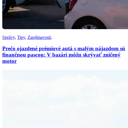
Správy
,
Tipy
,
Zaujímavosti
,
Prečo ojazdené prémiové autá s malým nájazdom sú
finančnou pascou: V bazári môžu skrývať zničený
motor