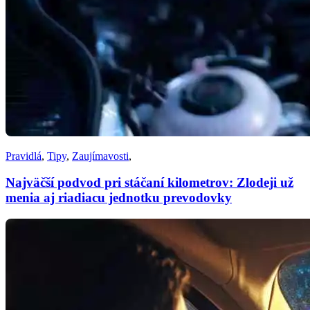
Pravidlá
,
Tipy
,
Zaujímavosti
,
Najväčší podvod pri stáčaní kilometrov: Zlodeji už
menia aj riadiacu jednotku prevodovky