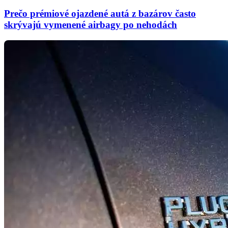
Prečo prémiové ojazdené autá z bazárov často
skrývajú vymenené airbagy po nehodách