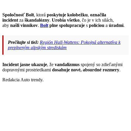
Spoločnosť Bolt
, ktorá
poskytuje kolobežku
,
označila
incident
za
škandalózny
.
Urobia všetko
, čo je v ich silách,
aby
našli vinníkov
.
Bolt
plne spolupracuje
s
políciou
a
úradmi
.
Prečítajte si tiež:
Región Hall-Wattens: Pokojná alternatíva k
preplneným alpským strediskám
Incident
jasne ukazuje
, že
vandalizmus
spojený so zdieľanými
dopravnými prostriedkami
dosahuje nové, absurdné rozmery
.
Redakcia Auto trendy.