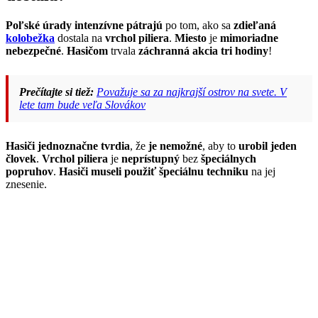
Poľské úrady
intenzívne pátrajú
po tom, ako sa
zdieľaná
kolobežka
dostala na
vrchol piliera
.
Miesto
je
mimoriadne
nebezpečné
.
Hasičom
trvala
záchranná akcia
tri hodiny
!
Prečítajte si tiež:
Považuje sa za najkrajší ostrov na svete. V
lete tam bude veľa Slovákov
Hasiči
jednoznačne tvrdia
, že
je nemožné
, aby to
urobil jeden
človek
.
Vrchol piliera
je
neprístupný
bez
špeciálnych
popruhov
.
Hasiči
museli použiť
špeciálnu techniku
na jej
znesenie.