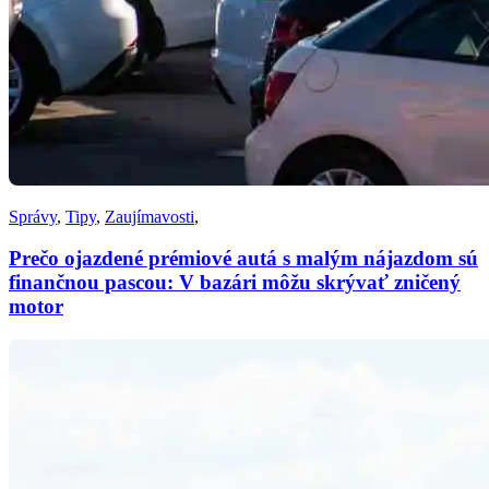
Správy
,
Tipy
,
Zaujímavosti
,
Prečo ojazdené prémiové autá s malým nájazdom sú
finančnou pascou: V bazári môžu skrývať zničený
motor