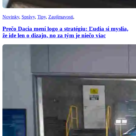
Novinky
,
Správy
,
Tipy
,
Zaujímavosti
,
Prečo Dacia mení logo a stratégiu: Ľudia si myslia,
že ide len o dizajn, no za tým je niečo viac