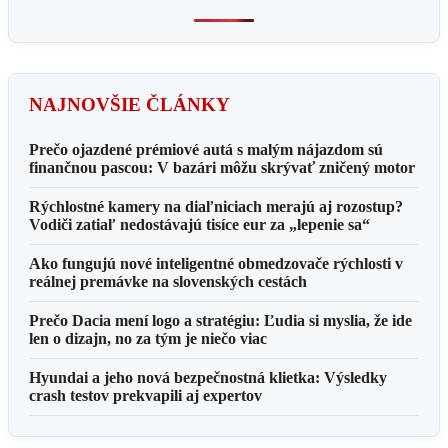
NAJNOVŠIE ČLÁNKY
Prečo ojazdené prémiové autá s malým nájazdom sú
finančnou pascou: V bazári môžu skrývať zničený motor
Rýchlostné kamery na diaľniciach merajú aj rozostup?
Vodiči zatiaľ nedostávajú tisíce eur za „lepenie sa“
Ako fungujú nové inteligentné obmedzovače rýchlosti v
reálnej premávke na slovenských cestách
Prečo Dacia mení logo a stratégiu: Ľudia si myslia, že ide
len o dizajn, no za tým je niečo viac
Hyundai a jeho nová bezpečnostná klietka: Výsledky
crash testov prekvapili aj expertov