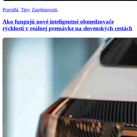
Pravidlá
,
Tipy
,
Zaujímavosti
,
Ako fungujú nové inteligentné obmedzovače
rýchlosti v reálnej premávke na slovenských cestách