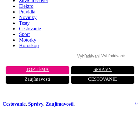
Suv/Crossover
Elektro
Pravidlá
Novinky
Testy
Cestovanie
Šport
Motorky
Horoskop
TOP TÉMA
SPRÁVY
Zaujímavosti
CESTOVANIE
Cestovanie
,
Správy
,
Zaujímavosti
,
0
Šialenstvo v Poľsku! Kolobežka Bolt
na 41-metrovom pilieri mosta. Hasiči
ju tri hodiny dávali dole!