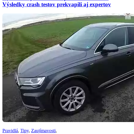
Výsledky crash testov prekvapili aj expertov
Pravidlá
,
Tipy
,
Zaujímavosti
,