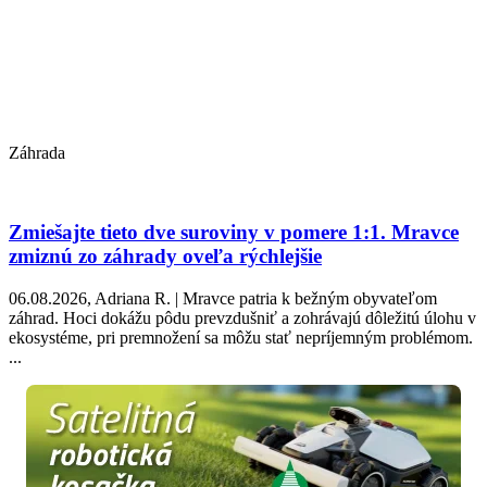
Záhrada
Zmiešajte tieto dve suroviny v pomere 1:1. Mravce
zmiznú zo záhrady oveľa rýchlejšie
06.08.2026, Adriana R. | Mravce patria k bežným obyvateľom
záhrad. Hoci dokážu pôdu prevzdušniť a zohrávajú dôležitú úlohu v
ekosystéme, pri premnožení sa môžu stať nepríjemným problémom.
...