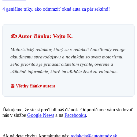
4 geniálne triky, ako odmraziť okná auta za pár sekúnd!
✍️ Autor článku: Vojto K.
Motoristický redaktor, ktorý sa v redakcii AutoTrendy venuje
aktuálnemu spravodajstvu a novinkám zo sveta motorizmu.
Jeho prioritou je prinášať čitateľom rýchle, overené a
užitočné informácie, ktoré im uľahčia život za volantom.
📰 Všetky články autora
Ďakujeme, že ste si prečítali náš článok. Odporúčame vám sledovať
nás v službe
Google News
a na
Facebooku
.
Ak nájdete chybu, kontaktujte nás:
redakcia@autotrendy.sk