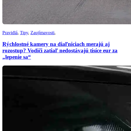
Pravidlá
,
Tipy
,
Zaujímavosti
,
Rýchlostné kamery na diaľniciach merajú aj
rozostup? Vodiči zatiaľ nedostávajú tisíce eur za
„lepenie sa“