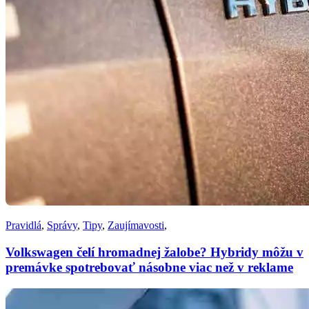
Pravidlá
,
Správy
,
Tipy
,
Zaujímavosti
,
Volkswagen čelí hromadnej žalobe? Hybridy môžu v
premávke spotrebovať násobne viac než v reklame