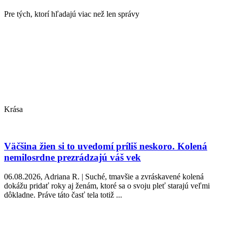
Pre tých, ktorí hľadajú viac než len správy
Krása
Väčšina žien si to uvedomí príliš neskoro. Kolená
nemilosrdne prezrádzajú váš vek
06.08.2026, Adriana R. | Suché, tmavšie a zvráskavené kolená
dokážu pridať roky aj ženám, ktoré sa o svoju pleť starajú veľmi
dôkladne. Práve táto časť tela totiž ...