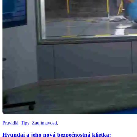
Pravidlá
,
Tipy
,
Zaujímavosti
,
Hyundai a jeho nová bezpečnostná klietka: