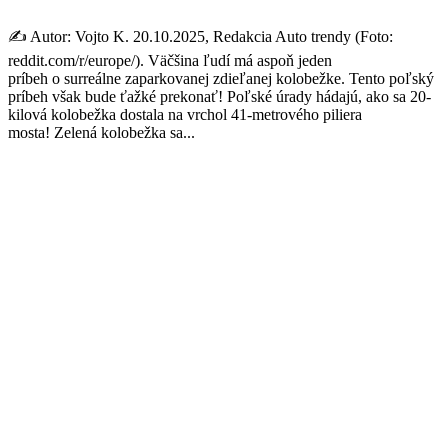
✍️ Autor: Vojto K. 20.10.2025, Redakcia Auto trendy (Foto:
reddit.com/r/europe/). Väčšina ľudí má aspoň jeden
príbeh o surreálne zaparkovanej zdieľanej kolobežke. Tento poľský
príbeh však bude ťažké prekonať! Poľské úrady hádajú, ako sa 20-
kilová kolobežka dostala na vrchol 41-metrového piliera
mosta! Zelená kolobežka sa...