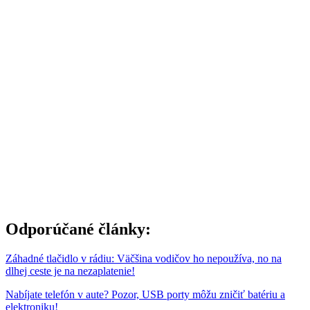
Odporúčané články:
Záhadné tlačidlo v rádiu: Väčšina vodičov ho nepoužíva, no na
dlhej ceste je na nezaplatenie!
Nabíjate telefón v aute? Pozor, USB porty môžu zničiť batériu a
elektroniku!