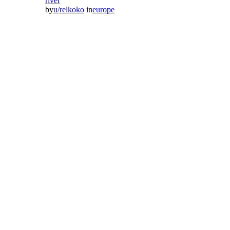
river
by
u/relkoko
in
europe