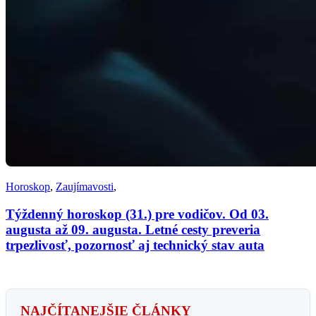
Horoskop
,
Zaujímavosti
,
Týždenný horoskop (31.) pre vodičov. Od 03.
augusta až 09. augusta. Letné cesty preveria
trpezlivosť, pozornosť aj technický stav auta
NAJČÍTANEJŠIE ČLÁNKY