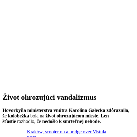
Život ohrozujúci vandalizmus
Hovorkyňa ministerstva vnútra Karolina Gałecka
zdôraznila
,
že
kolobežka
bola na
život ohrozujúcom mieste
.
Len
šťastie
rozhodlo, že
nedošlo k smrteľnej nehode
.
Kraków, scooter on a bridge over Vistula