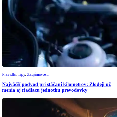
Pravidlá
,
Tipy
,
Zaujímavosti
,
Najväčší podvod pri stáčaní kilometrov: Zlodeji už
menia aj riadiacu jednotku prevodovky