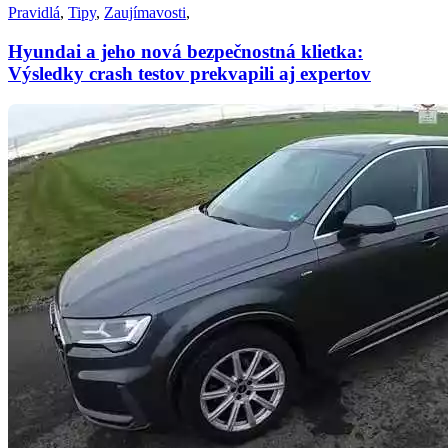
Pravidlá
,
Tipy
,
Zaujímavosti
,
Hyundai a jeho nová bezpečnostná klietka:
Výsledky crash testov prekvapili aj expertov