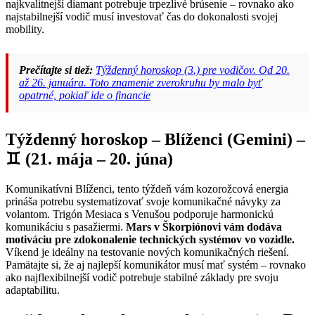
najkvalitnejší diamant potrebuje trpezlivé brúsenie – rovnako ako
najstabilnejší vodič musí investovať čas do dokonalosti svojej
mobility.
Prečítajte si tiež:
Týždenný horoskop (3.) pre vodičov. Od 20.
až 26. januára. Toto znamenie zverokruhu by malo byť
opatrné, pokiaľ ide o financie
Týždenný horoskop – Blíženci (Gemini) –
♊ (21. mája – 20. júna)
Komunikatívni Blíženci, tento týždeň vám kozorožcová energia
prináša potrebu systematizovať svoje komunikačné návyky za
volantom. Trigón Mesiaca s Venušou podporuje harmonickú
komunikáciu s pasažiermi.
Mars v Škorpiónovi vám dodáva
motiváciu pre zdokonalenie technických systémov vo vozidle.
Víkend je ideálny na testovanie nových komunikačných riešení.
Pamätajte si, že aj najlepší komunikátor musí mať systém – rovnako
ako najflexibilnejší vodič potrebuje stabilné základy pre svoju
adaptabilitu.