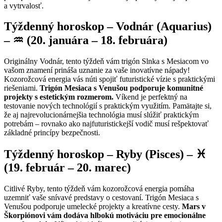
a vytrvalosť.
Týždenný horoskop – Vodnár (Aquarius)
– ♒ (20. januára – 18. februára)
Originálny Vodnár, tento týždeň vám trigón Slnka s Mesiacom vo
vašom znamení prináša uznanie za vaše inovatívne nápady!
Kozorožcová energia vás núti spojiť futuristické vízie s praktickými
riešeniami.
Trigón Mesiaca s Venušou podporuje komunitné
projekty s estetickým rozmerom.
Víkend je perfektný na
testovanie nových technológií s praktickým využitím. Pamätajte si,
že aj najrevolucionárnejšia technológia musí slúžiť praktickým
potrebám – rovnako ako najfuturistickejší vodič musí rešpektovať
základné princípy bezpečnosti.
Týždenný horoskop – Ryby (Pisces) – ♓
(19. február – 20. marec)
Citlivé Ryby, tento týždeň vám kozorožcová energia pomáha
uzemniť vaše snívavé predstavy o cestovaní. Trigón Mesiaca s
Venušou podporuje umelecké projekty a kreatívne cesty.
Mars v
Škorpiónovi vám dodáva hlbokú motiváciu pre emocionálne