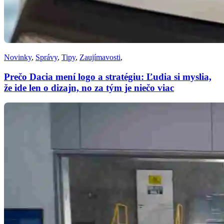
Novinky
,
Správy
,
Tipy
,
Zaujímavosti
,
Prečo Dacia mení logo a stratégiu: Ľudia si myslia,
že ide len o dizajn, no za tým je niečo viac