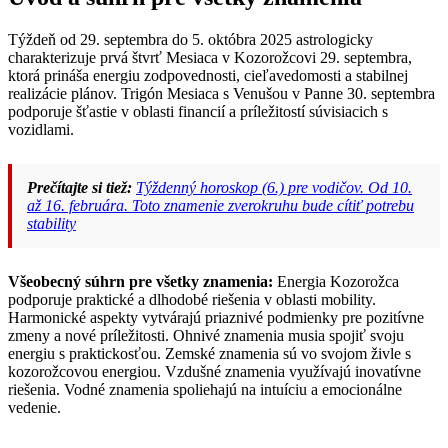
Týždeň od 29. septembra do 5. októbra 2025 astrologicky
charakterizuje prvá štvrť Mesiaca v Kozorožcovi 29. septembra,
ktorá prináša energiu zodpovednosti, cieľavedomosti a stabilnej
realizácie plánov. Trigón Mesiaca s Venušou v Panne 30. septembra
podporuje šťastie v oblasti financií a príležitostí súvisiacich s
vozidlami.
Prečítajte si tiež:
Týždenný horoskop (6.) pre vodičov. Od 10.
až 16. februára. Toto znamenie zverokruhu bude cítiť potrebu
stability
Všeobecný súhrn pre všetky znamenia:
Energia Kozorožca
podporuje praktické a dlhodobé riešenia v oblasti mobility.
Harmonické aspekty vytvárajú priaznivé podmienky pre pozitívne
zmeny a nové príležitosti. Ohnivé znamenia musia spojiť svoju
energiu s praktickosťou. Zemské znamenia sú vo svojom živle s
kozorožcovou energiou. Vzdušné znamenia využívajú inovatívne
riešenia. Vodné znamenia spoliehajú na intuíciu a emocionálne
vedenie.