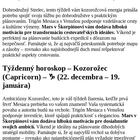
Dobrodružný Strelec, tento týždeň vám kozorožcová energia prináša
potrebu spojiť svoju túžbu po dobrodružstve s praktickým
plánovaním. Trigón Mesiaca s Venušou podporuje vzdelávacie cesty
a kultúrne výmeny.
Mars v Škorpiónovi vám dodáva hlbokú
motiváciu pre transformáciu cestovateľských ideálov.
Víkend je
perfektný na plánovanie budúcich expedícií s dôrazom na
bezpečnosť. Pamätajte si, že aj najväčší prieskumník potrebuje mapu
a zásoby – rovnako ako najslobodnejší duch musí rešpektovať
praktické aspekty cestovania.
Týždenný horoskop – Kozorožec
(Capricorn) – ♑ (22. decembra – 19.
januára)
Ambiciózny Kozorožec, toto je váš týždeň žiarenia, keďže prvá
štvrť Mesiaca prebieha vo vašom znamení! Vaša systematická
povaha a autorita budú na vrchole. Trigón Mesiaca s Venušou
podporuje investície, ktoré spájajú praktickosť s eleganciou.
Mars v
Škorpiónovi vám dodáva hlbokú motiváciu pre dosiahnutie
svojich ambícií.
Víkend je ideálny na plánovanie dlhodobých
stratégií mobility. Pamätajte si, že aj najvyšší vrchol sa dobýva
postupne – rovnako ako najambicióznejší plán vyžaduje trpezlivosť