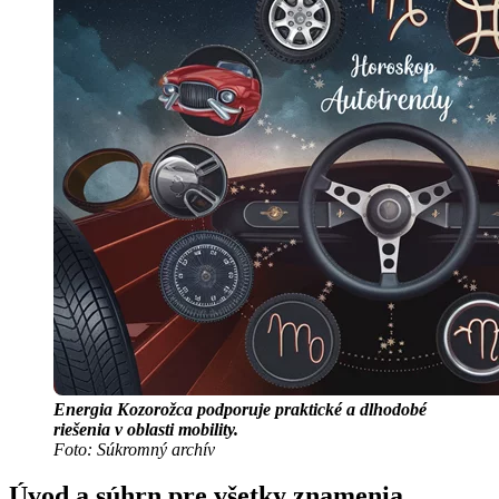
Energia Kozorožca podporuje praktické a dlhodobé
riešenia v oblasti mobility.
Foto: Súkromný archív
Úvod a súhrn pre všetky znamenia