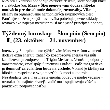
Mesiaca s Venušou podporuje estetické riešenia, ktoré spájajú krásu
s praktickosťou.
Mars v Škorpiónovi vám dodáva hlbokú
motiváciu pre dosiahnutie dokonalej rovnováhy.
Víkend je
ideálny na organizovanie harmonických skupinových ciest.
Pamätajte si, že najkrajšia rovnováha potrebuje pevné základy –
rovnako ako najlepší mediátor musí mať jasné princípy a hodnoty.
Týždenný horoskop – Škorpión (Scorpio)
– ♏ (23. október – 21. november)
Intenzívny Škorpión, tento týždeň vám Mars vo vašom znamení
dodáva extra energiu, zatiaľ čo kozorožcová energia vás núti
kanalizovať ju zodpovedne! Trigón Mesiaca s Venušou podporuje
transformácie, ktoré spájajú intenzitu s krásou.
Vaša magnetická
prítomnosť za volantom bude na vrchole.
Víkend je ideálny na
hlboké introspekcie o svojom vzťahu k moci a kontrole.
Nezabúdajte, že aj najsilnejšia energia potrebuje múdre vedenie –
rovnako ako najintenzívnejší vodič musí spojiť svoju vášeň s
praktickou zodpovednosťou.