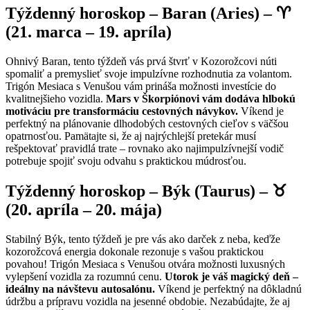
Týždenný horoskop – Baran (Aries) – ♈
(21. marca – 19. apríla)
Ohnivý Baran, tento týždeň vás prvá štvrť v Kozorožcovi núti
spomaliť a premyslieť svoje impulzívne rozhodnutia za volantom.
Trigón Mesiaca s Venušou vám prináša možnosti investície do
kvalitnejšieho vozidla.
Mars v Škorpiónovi vám dodáva hlbokú
motiváciu pre transformáciu cestovných návykov.
Víkend je
perfektný na plánovanie dlhodobých cestovných cieľov s väčšou
opatrnosťou. Pamätajte si, že aj najrýchlejší pretekár musí
rešpektovať pravidlá trate – rovnako ako najimpulzívnejší vodič
potrebuje spojiť svoju odvahu s praktickou múdrosťou.
Týždenný horoskop – Býk (Taurus) – ♉
(20. apríla – 20. mája)
Stabilný Býk, tento týždeň je pre vás ako darček z neba, keďže
kozorožcová energia dokonale rezonuje s vašou praktickou
povahou! Trigón Mesiaca s Venušou otvára možnosti luxusných
vylepšení vozidla za rozumnú cenu.
Utorok je váš magický deň –
ideálny na návštevu autosalónu.
Víkend je perfektný na dôkladnú
údržbu a prípravu vozidla na jesenné obdobie. Nezabúdajte, že aj