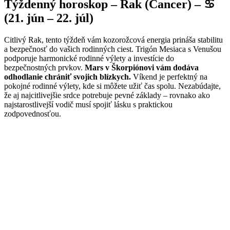
Týždenný horoskop – Rak (Cancer) – ♋
(21. jún – 22. júl)
Citlivý Rak, tento týždeň vám kozorožcová energia prináša stabilitu
a bezpečnosť do vašich rodinných ciest. Trigón Mesiaca s Venušou
podporuje harmonické rodinné výlety a investície do
bezpečnostných prvkov.
Mars v Škorpiónovi vám dodáva
odhodlanie chrániť svojich blízkych.
Víkend je perfektný na
pokojné rodinné výlety, kde si môžete užiť čas spolu. Nezabúdajte,
že aj najcitlivejšie srdce potrebuje pevné základy – rovnako ako
najstarostlivejší vodič musí spojiť lásku s praktickou
zodpovednosťou.