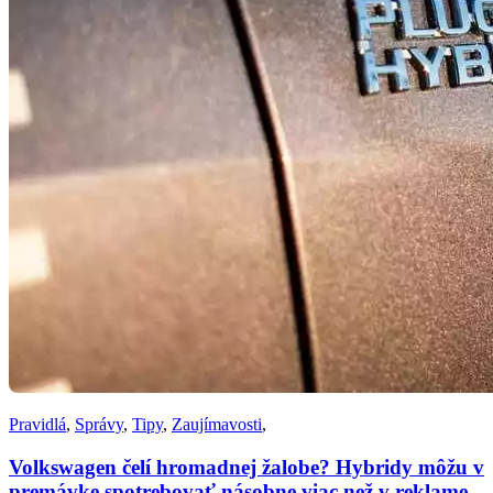
Pravidlá
,
Správy
,
Tipy
,
Zaujímavosti
,
Volkswagen čelí hromadnej žalobe? Hybridy môžu v
premávke spotrebovať násobne viac než v reklame