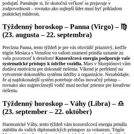
podujatí. Pamätajte si, že skutočná veľkosť sa prejavuje v
zodpovednosti – rovnako ako najlepší líder musí byť príkladom
praktickej múdrosti.
Týždenný horoskop – Panna (Virgo) – ♍
(23. augusta – 22. septembra)
Precízna Panna, tento týždeň je pre vás obzvlášť priaznivý, keďže
trigón Mesiaca s Venušou vo vašom znamení prináša uznanie za
vašu pozornosť k detailom!
Kozorožcová energia podporuje vaše
systematické prístupy k údržbe vozidla.
Mars v Škorpiónovi vám
dodáva motiváciu pre dokonalé riešenia. Víkend je perfektný na
vytvorenie dokonalého systému údržby a organizácie. Nezabúdajte,
že aj najdokonalejší systém potrebuje občas inovačný prístup –
rovnako ako najprecíznejší vodič musí nechať priestor pre kreatívne
riešenia.
Týždenný horoskop – Váhy (Libra) – ♎
(23. september – 22. október)
Harmonické Váhy, tento týždeň vám kozorožcová energia prináša
stabilitu do vašich diplomatických prístupov za volantom. Trigón