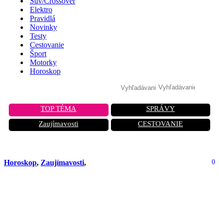
Suv/Crossover
Elektro
Pravidlá
Novinky
Testy
Cestovanie
Šport
Motorky
Horoskop
TOP TÉMA
SPRÁVY
Zaujímavosti
CESTOVANIE
Horoskop
,
Zaujímavosti
,
0
Týždenný horoskop (40.) pre vodičov.
Od 29. septembra až 5. októbra. Prvá
štvrť v znamení zodpovednosti