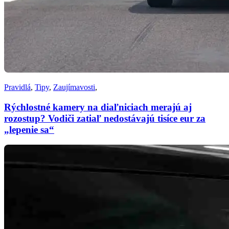
Pravidlá
,
Tipy
,
Zaujímavosti
,
Rýchlostné kamery na diaľniciach merajú aj
rozostup? Vodiči zatiaľ nedostávajú tisíce eur za
„lepenie sa“