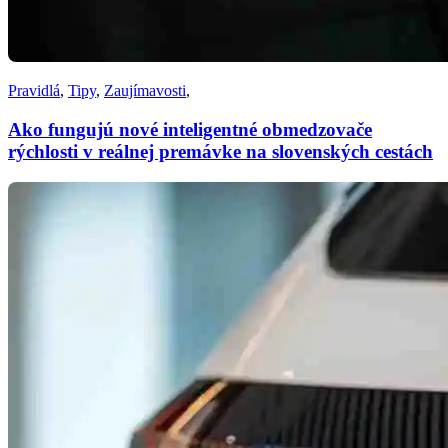
Pravidlá
,
Tipy
,
Zaujímavosti
,
Ako fungujú nové inteligentné obmedzovače
rýchlosti v reálnej premávke na slovenských cestách