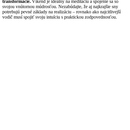
transformácie.
Víkend je ideálny na meditáciu a spojenie sa so
svojou vnútornou múdrosťou. Nezabúdajte, že aj najkrajšie sny
potrebujú pevné základy na realizáciu – rovnako ako najcitlivejší
vodič musí spojiť svoju intuíciu s praktickou zodpovednosťou.