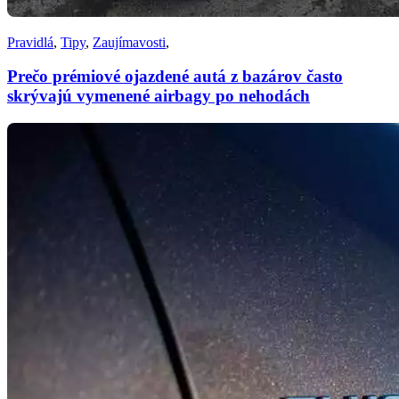
Pravidlá
,
Tipy
,
Zaujímavosti
,
Prečo prémiové ojazdené autá z bazárov často
skrývajú vymenené airbagy po nehodách