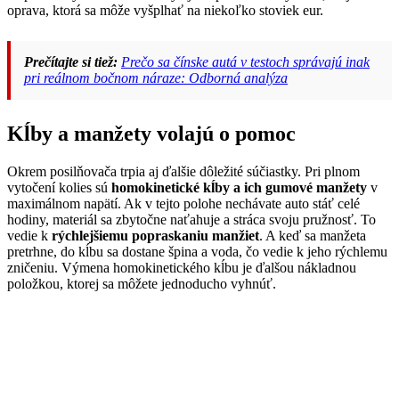
oprava, ktorá sa môže vyšplhať na niekoľko stoviek eur.
Prečítajte si tiež:
Prečo sa čínske autá v testoch správajú inak
pri reálnom bočnom náraze: Odborná analýza
Kĺby a manžety volajú o pomoc
Okrem posilňovača trpia aj ďalšie dôležité súčiastky. Pri plnom
vytočení kolies sú
homokinetické kĺby a ich gumové manžety
v
maximálnom napätí. Ak v tejto polohe nechávate auto stáť celé
hodiny, materiál sa zbytočne naťahuje a stráca svoju pružnosť. To
vedie k
rýchlejšiemu popraskaniu manžiet
. A keď sa manžeta
pretrhne, do kĺbu sa dostane špina a voda, čo vedie k jeho rýchlemu
zničeniu. Výmena homokinetického kĺbu je ďalšou nákladnou
položkou, ktorej sa môžete jednoducho vyhnúť.