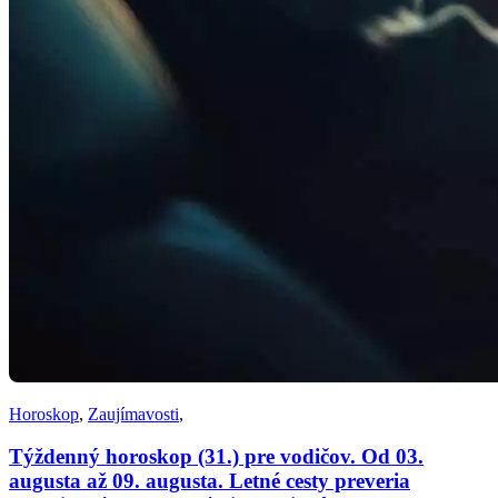
Horoskop
,
Zaujímavosti
,
Týždenný horoskop (31.) pre vodičov. Od 03.
augusta až 09. augusta. Letné cesty preveria