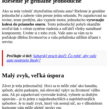
Riešenie je geniálne jednoduché
Ako sa teda vyhnúť zbytočnému ničeniu auta? Riešenie je geniálne
jednoduché a zaberie vám presne jednu sekundu. Po zaparkovaní na
rovine, tesne predtým, ako vypnete motor, jednoducho
vyrovnajte
kolesá do priameho smeru
. Tento jednoduchý pohyb okamžite
uvoľní tlak v celom systéme riadenia a odľahčí všetky namáhané
komponenty. Urobte si z toho zvyk. Vaše auto sa vám za to
poďakuje dlhšou životnosťou a vaša peňaženka nižšími účtami v
servise.
Prečítajte si tiež:
Saharský prach útočí: Čo robiť, aby vaše
auto neutrpelo škody?
Malý zvyk, veľká úspora
Záver je teda jednoznačný. Hoci sa to môže zdať ako banalita,
spôsob, akým parkujete, má obrovský vplyv na životnosť vášho
auta. Ak po zaparkovaní vyrovnáte kolesá, vyhnete sa drahým
opravám – je to jeden z najjednoduchších a najefektívnejších
spôsobov. Je to malý zvyk, ktorý vás nestojí nič, no v dlhodobom
horizonte vám môže ušetriť stovky eur.