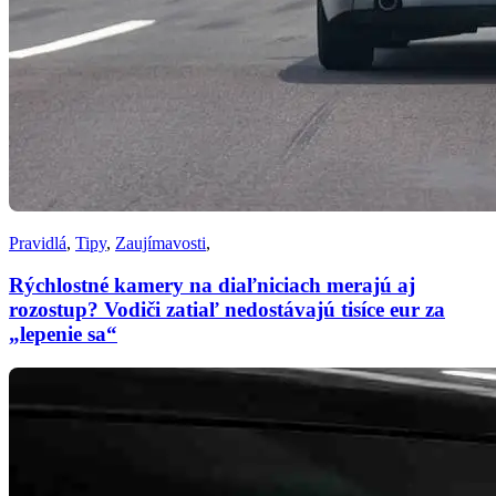
Pravidlá
,
Tipy
,
Zaujímavosti
,
Rýchlostné kamery na diaľniciach merajú aj
rozostup? Vodiči zatiaľ nedostávajú tisíce eur za
„lepenie sa“