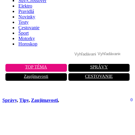
Suv/Crossover
Elektro
Pravidlá
Novinky
Testy
Cestovanie
Šport
Motorky
Horoskop
TOP TÉMA
SPRÁVY
Zaujímavosti
CESTOVANIE
Správy
,
Tipy
,
Zaujímavosti
,
0
Ničíte si auto a ani o tom neviete!
Tento zlozvyk pri parkovaní vás môže
stáť stovky eur!