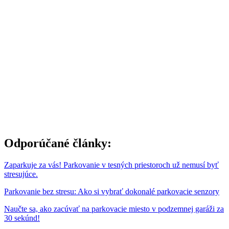
Odporúčané články:
Zaparkuje za vás! Parkovanie v tesných priestoroch už nemusí byť
stresujúce.
Parkovanie bez stresu: Ako si vybrať dokonalé parkovacie senzory
Naučte sa, ako zacúvať na parkovacie miesto v podzemnej garáži za
30 sekúnd!