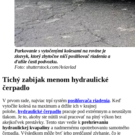
Parkovanie s vytočenými kolesami na rovine je
zlozvyk, ktorý zbytočne ničí posilňovač riadenia a
ďalšie časti podvozku.
Foto: shutterstock.com/Aviavlad
Tichý zabijak menom hydraulické
čerpadlo
V prvom rade, najviac trpí systém
posilňovača riadenia
. Keď
vytočíte kolesá na maximum a držíte ich v krajnej
polohe,
hydraulické čerpadlo
pracuje pod extrémnym a neustálym
tlakom. Je to, akoby ste nútili sval pracovať na plný výkon bez
akejkoľvek prestávky. Tento stav vedie k
prehrievaniu
hydraulickej kvapaliny
a nadmernému opotrebovaniu samotného
čerpadla. Výsledkom môže byť jeho predčasné zlyhanie, čo je