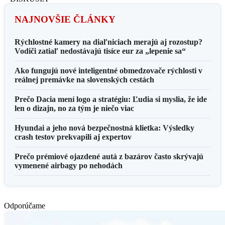
NAJNOVŠIE ČLÁNKY
Rýchlostné kamery na diaľniciach merajú aj rozostup?
Vodiči zatiaľ nedostávajú tisíce eur za „lepenie sa“
Ako fungujú nové inteligentné obmedzovače rýchlosti v
reálnej premávke na slovenských cestách
Prečo Dacia mení logo a stratégiu: Ľudia si myslia, že ide
len o dizajn, no za tým je niečo viac
Hyundai a jeho nová bezpečnostná klietka: Výsledky
crash testov prekvapili aj expertov
Prečo prémiové ojazdené autá z bazárov často skrývajú
vymenené airbagy po nehodách
Odporúčame