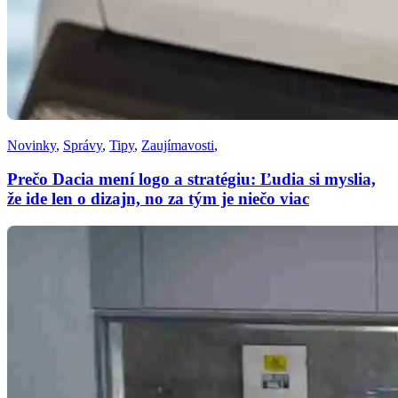
Novinky
,
Správy
,
Tipy
,
Zaujímavosti
,
Prečo Dacia mení logo a stratégiu: Ľudia si myslia,
že ide len o dizajn, no za tým je niečo viac