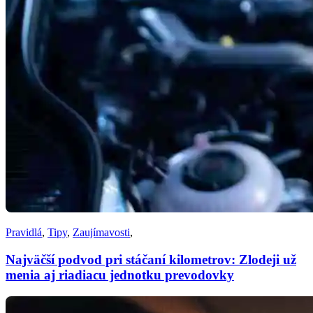
Pravidlá
,
Tipy
,
Zaujímavosti
,
Najväčší podvod pri stáčaní kilometrov: Zlodeji už
menia aj riadiacu jednotku prevodovky