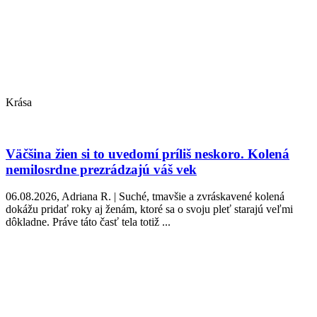
Krása
Väčšina žien si to uvedomí príliš neskoro. Kolená
nemilosrdne prezrádzajú váš vek
06.08.2026, Adriana R. | Suché, tmavšie a zvráskavené kolená
dokážu pridať roky aj ženám, ktoré sa o svoju pleť starajú veľmi
dôkladne. Práve táto časť tela totiž ...