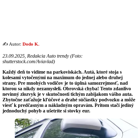
✍️ Autor:
Dodo K.
23.09.2025, Redakcia Auto trendy (
Foto:
shutterstock.com/Aviavlad
)
Každý deň to vidíme na parkoviskách. Autá, ktoré stoja s
kolesami vytočenými na maximum do jednej alebo druhej
strany. Pre mnohých vodičov je to úplná samozrejmosť, nad
ktorou sa nikdy nezamysleli. Obrovská chyba! Tento zdanlivo
nevinný zlozvyk je v skutočnosti tichým zabijakom vášho auta.
Zbytočne zaťažuje kľúčové a drahé súčiastky podvozku a môže
viesť k predčasným a nákladným opravám. Pritom stačí jediný
jednoduchý pohyb a ušetríte si stovky eur.