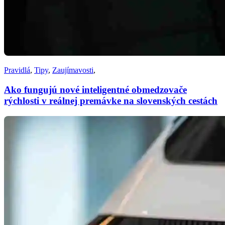
Pravidlá
,
Tipy
,
Zaujímavosti
,
Ako fungujú nové inteligentné obmedzovače
rýchlosti v reálnej premávke na slovenských cestách