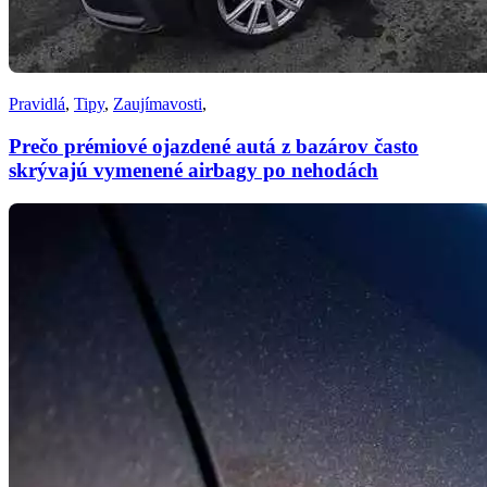
Pravidlá
,
Tipy
,
Zaujímavosti
,
Prečo prémiové ojazdené autá z bazárov často
skrývajú vymenené airbagy po nehodách