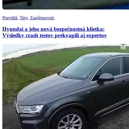
Pravidlá
,
Tipy
,
Zaujímavosti
,
Hyundai a jeho nová bezpečnostná klietka:
Výsledky crash testov prekvapili aj expertov