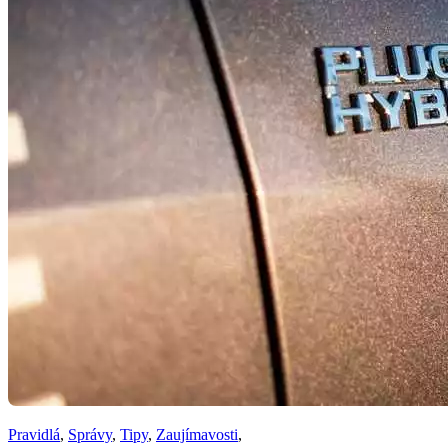
Pravidlá
,
Správy
,
Tipy
,
Zaujímavosti
,