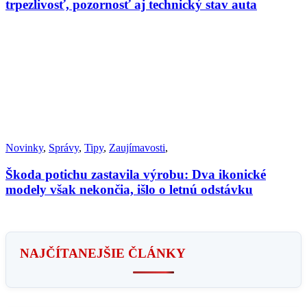
trpezlivosť, pozornosť aj technický stav auta
Novinky
,
Správy
,
Tipy
,
Zaujímavosti
,
Škoda potichu zastavila výrobu: Dva ikonické
modely však nekončia, išlo o letnú odstávku
NAJČÍTANEJŠIE ČLÁNKY