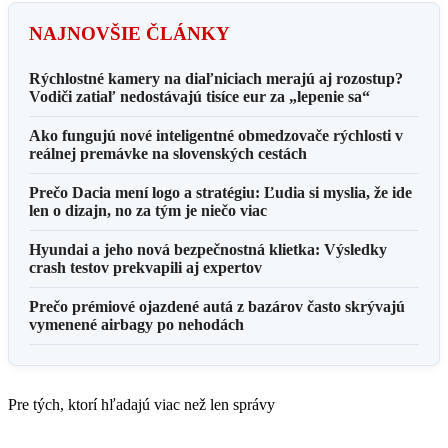
NAJNOVŠIE ČLÁNKY
Rýchlostné kamery na diaľniciach merajú aj rozostup?
Vodiči zatiaľ nedostávajú tisíce eur za „lepenie sa“
Ako fungujú nové inteligentné obmedzovače rýchlosti v
reálnej premávke na slovenských cestách
Prečo Dacia mení logo a stratégiu: Ľudia si myslia, že ide
len o dizajn, no za tým je niečo viac
Hyundai a jeho nová bezpečnostná klietka: Výsledky
crash testov prekvapili aj expertov
Prečo prémiové ojazdené autá z bazárov často skrývajú
vymenené airbagy po nehodách
Pre tých, ktorí hľadajú viac než len správy