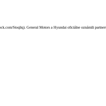
proti čínskym automobilkám
ock.com/Stoqliq). General Motors a Hyundai oficiálne oznámili partne