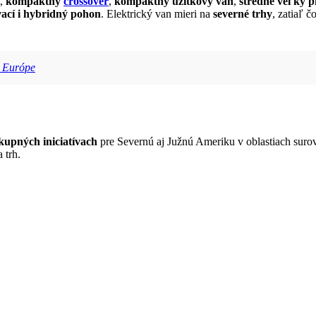
,
kompaktný
crossover
,
kompaktný úžitkový van
,
stredne veľký p
ací i hybridný pohon
. Elektrický van mieri na
severné trhy
, zatiaľ 
v Európe
kupných iniciatívach
pre Severnú aj Južnú Ameriku v oblastiach surov
 trh.