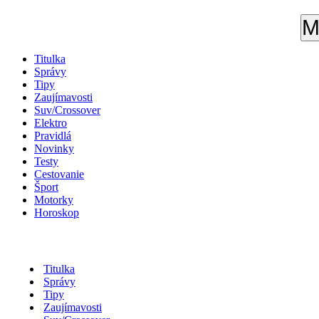
M
Titulka
Správy
Tipy
Zaujímavosti
Suv/Crossover
Elektro
Pravidlá
Novinky
Testy
Cestovanie
Šport
Motorky
Horoskop
Titulka
Správy
Tipy
Zaujímavosti