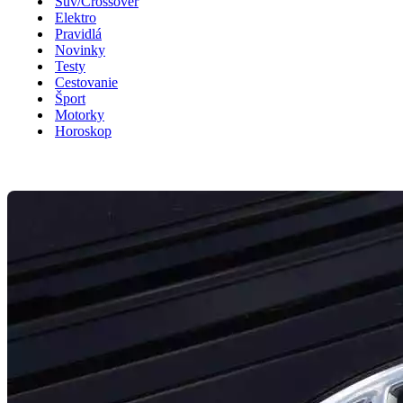
Suv/Crossover
Elektro
Pravidlá
Novinky
Testy
Cestovanie
Šport
Motorky
Horoskop