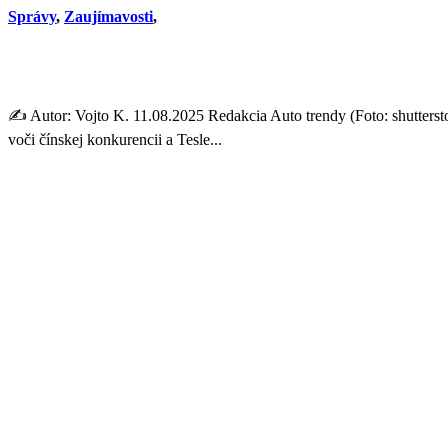
Správy
,
Zaujímavosti
,
GM a Hyundai spájajú sily 
✍️ Autor: Vojto K. 11.08.2025 Redakcia Auto trendy (Foto: shutterst
voči čínskej konkurencii a Tesle...