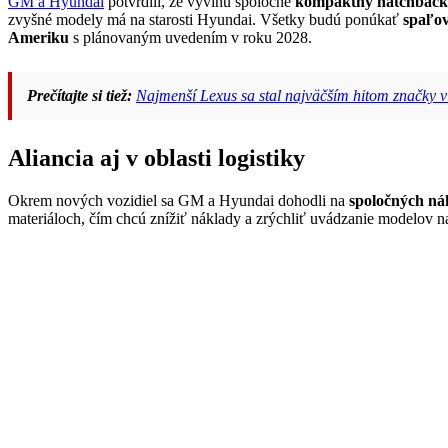
GM a Hyundai
potvrdili, že vyvinú spoločne
kompaktný hatchback
zvyšné modely má na starosti Hyundai. Všetky budú ponúkať
spaľov
Ameriku
s plánovaným uvedením v roku 2028.
Prečítajte si tiež:
Najmenší Lexus sa stal najväčším hitom značky 
Aliancia aj v oblasti logistiky
Okrem nových vozidiel sa GM a Hyundai dohodli na
spoločných ná
materiáloch, čím chcú znížiť náklady a zrýchliť uvádzanie modelov na