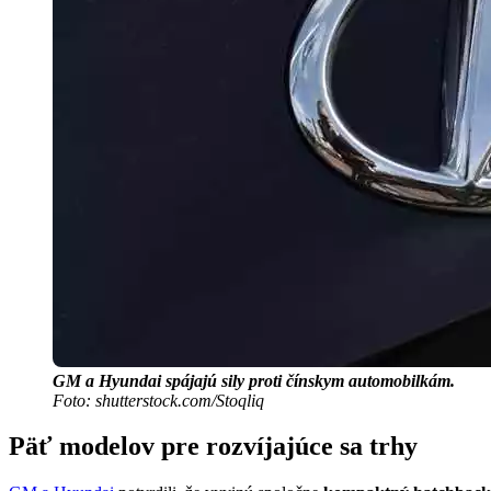
GM a Hyundai spájajú sily proti čínskym automobilkám.
Foto: shutterstock.com/Stoqliq
Päť modelov pre rozvíjajúce sa trhy