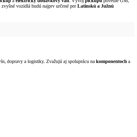
ickup
a
elektrický dodávkový van
. Vývoj
pickupu
povedie GM,
čo zvyšné vozidlá budú najprv určené pre
Latinskú a Južnú
ín, dopravy a logistiky. Zvažujú aj spoluprácu na
komponentoch
a