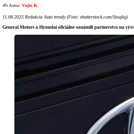
✍️ Autor:
Vojto K.
11.08.2025 Redakcia Auto trendy (
Foto: shutterstock.com/Stoqliq
).
General Motors a Hyundai oficiálne oznámili partnerstvo na vývo