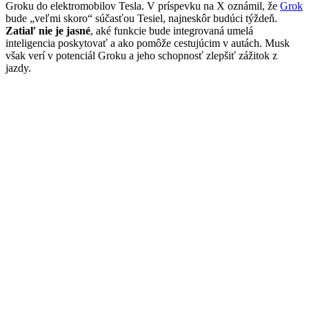
Groku do elektromobilov Tesla. V príspevku na X oznámil, že
Grok
bude „veľmi skoro“ súčasťou Tesiel, najneskôr budúci týždeň.
Zatiaľ nie je jasné
, aké funkcie bude integrovaná umelá
inteligencia poskytovať a ako pomôže cestujúcim v autách. Musk
však verí v potenciál Groku a jeho schopnosť zlepšiť zážitok z
jazdy.