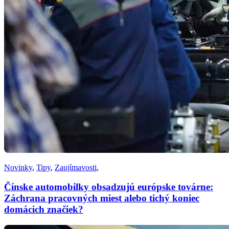
Novinky
,
Tipy
,
Zaujímavosti
,
Čínske automobilky obsadzujú európske továrne:
Záchrana pracovných miest alebo tichý koniec
domácich značiek?