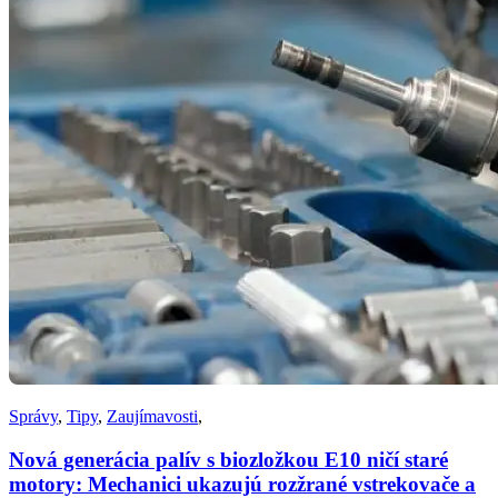
Správy
,
Tipy
,
Zaujímavosti
,
Nová generácia palív s biozložkou E10 ničí staré
motory: Mechanici ukazujú rozžrané vstrekovače a