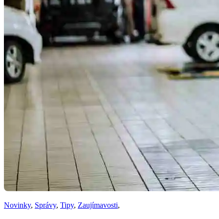
Novinky
,
Správy
,
Tipy
,
Zaujímavosti
,