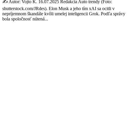
✍️ Autor: Vojto K. 16.07.2025 Redakcia Auto trendy (Foto:
shutterstock.com/JRdes). Elon Musk a jeho tím xAI sa ocitli v
nepríjemnom škandále kvôli umelej inteligencii Grok. Podľa správy
bola spoločnosť nútená...