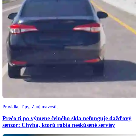
Pravidlá
,
Tipy
,
Zaujímavosti
,
Prečo ti po výmene čelného skla nefunguje dažďový
senzor: Chyba, ktorú robia neskúsené servisy