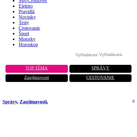
Suv/Crossover
Elektro
Pravidlá
Novinky
Testy
Cestovanie
Šport
Motorky
Horoskop
TOP TÉMA
SPRÁVY
Zaujímavosti
CESTOVANIE
Správy
,
Zaujímavosti
,
0
Kontroverzia okolo umelej inteligencie
Grok: Čo sa deje?