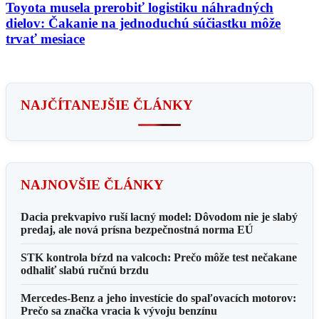
Toyota musela prerobiť logistiku náhradných
dielov: Čakanie na jednoduchú súčiastku môže
trvať mesiace
NAJČÍTANEJŠIE ČLÁNKY
NAJNOVŠIE ČLÁNKY
Dacia prekvapivo ruší lacný model: Dôvodom nie je slabý
predaj, ale nová prísna bezpečnostná norma EÚ
STK kontrola bŕzd na valcoch: Prečo môže test nečakane
odhaliť slabú ručnú brzdu
Mercedes-Benz a jeho investície do spaľovacích motorov:
Prečo sa značka vracia k vývoju benzínu