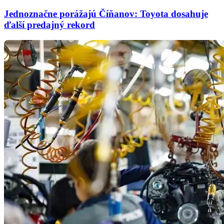
Jednoznačne porážajú Číňanov: Toyota dosahuje
ďalší predajný rekord