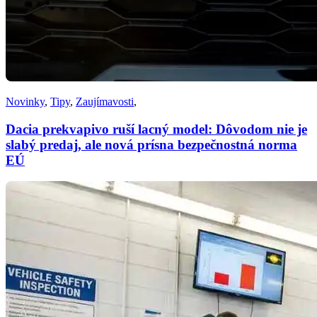
Novinky
,
Tipy
,
Zaujímavosti
,
Dacia prekvapivo ruší lacný model: Dôvodom nie je
slabý predaj, ale nová prísna bezpečnostná norma
EÚ