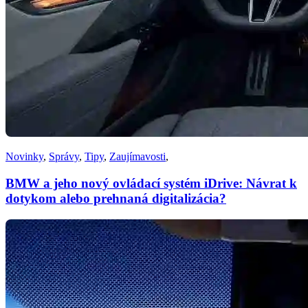
Novinky
,
Správy
,
Tipy
,
Zaujímavosti
,
BMW a jeho nový ovládací systém iDrive: Návrat k
dotykom alebo prehnaná digitalizácia?