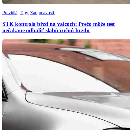
Pravidlá
,
Tipy
,
Zaujímavosti
,
STK kontrola bŕzd na valcoch: Prečo môže test
nečakane odhaliť slabú ručnú brzdu