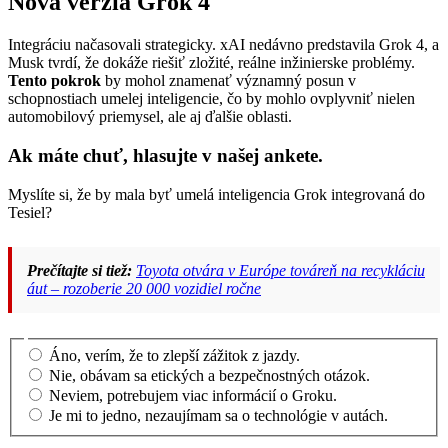
Nová verzia Grok 4
Integráciu načasovali strategicky. xAI nedávno predstavila Grok 4, a
Musk tvrdí, že dokáže riešiť zložité, reálne inžinierske problémy.
Tento pokrok
by mohol znamenať významný posun v
schopnostiach umelej inteligencie, čo by mohlo ovplyvniť nielen
automobilový priemysel, ale aj ďalšie oblasti.
Ak máte chuť, hlasujte v našej ankete.
Myslíte si, že by mala byť umelá inteligencia Grok integrovaná do
Tesiel?
Prečítajte si tiež:
Toyota otvára v Európe továreň na recykláciu
áut – rozoberie 20 000 vozidiel ročne
Áno, verím, že to zlepší zážitok z jazdy.
Nie, obávam sa etických a bezpečnostných otázok.
Neviem, potrebujem viac informácií o Groku.
Je mi to jedno, nezaujímam sa o technológie v autách.