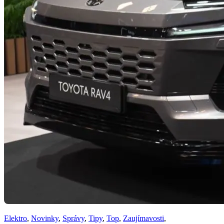
Elektro
,
Novinky
,
Správy
,
Tipy
,
Top
,
Zaujímavosti
,